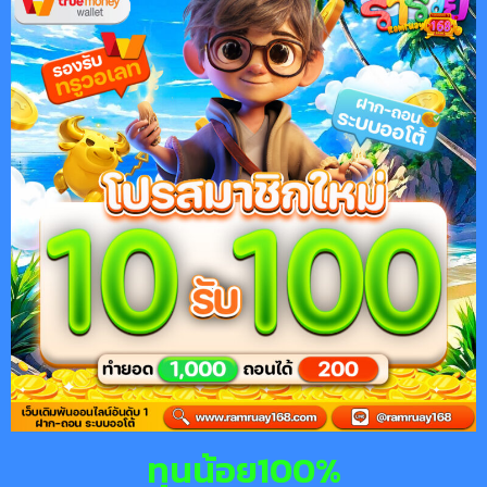
ทุนน้อย100%