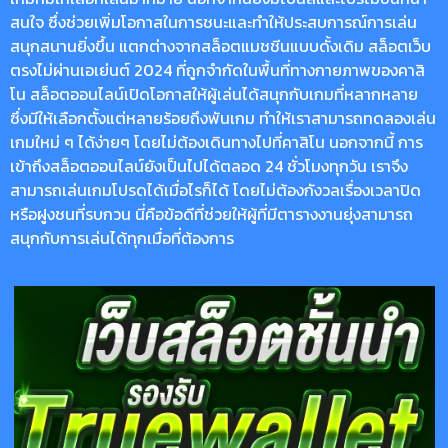
สนใจ ซึ่งช่วยเพิ่มโอกาสในการชนะและทำให้ประสบการณ์การเล่น
สนุกสนานยิ่งขึ้น แตกต่างจากสล็อตแมชชีนแบบดั้งเดิม สล็อตเว็บ
ตรงไม่ผ่านเอเย่นต์ 2024 ที่ถูกจำกัดในพื้นที่ทางกายภาพของคาสิ
โน สล็อตออนไลน์เปิดโอกาสให้ผู้เล่นได้สนุกกับเกมที่หลากหลาย
ซึ่งมีให้เลือกตั้งแต่หลายร้อยถึงพันเกม ทำให้เราสามารถทดลองเล่น
เกมใหม่ ๆ ได้ง่ายๆ โดยไม่ต้องเดินทางไปที่คาสิโน นอกจากนี้ การ
เข้าถึงสล็อตออนไลน์ยังเป็นไปได้ตลอด 24 ชั่วโมงทุกวัน เราจึง
สามารถเล่นเกมโปรดได้เมื่อไรก็ได้ โดยไม่ต้องกังวลเรื่องเวลาปิด
หรือฝูงชนที่รบกวน นี่คือข้อดีที่ช่วยให้ผู้ที่มีตารางงานยุ่งสามารถ
สนุกกับการเล่นได้ทุกเมื่อที่ต้องการ