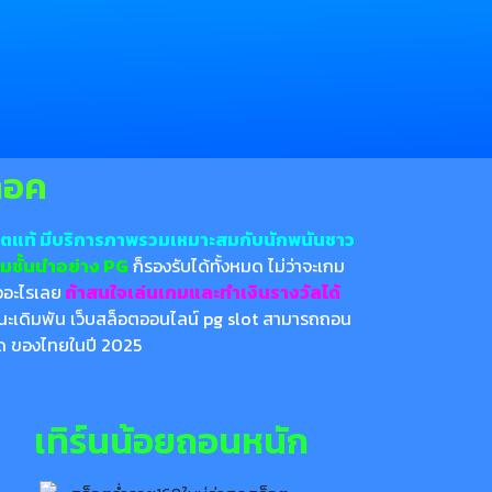
ล็อค
อตแท้ มีบริการภาพรวมเหมาะสมกับนักพนันชาว
มชั้นนำอย่าง PG
ก็รองรับได้ทั้งหมด ไม่ว่าจะเกม
ัวอะไรเลย
ถ้าสนใจเล่นเกมและทำเงินรางวัลได้
เมื่อชนะเดิมพัน เว็บสล็อตออนไลน์ pg slot สามารถถอน
่สุด ของไทยในปี 2025
เทิร์นน้อยถอนหนัก