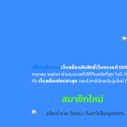
สล็อตเว็บตรง
เว็บสล็อตลิขสิทธิ์เว็บตรงแท้ 10
money wallet ผ่านระบบออโต้ที่ทันสมัยที่สุด ในปี 20
กับ
เว็บสล็อตใหม่ล่าสุด
ตอบโจทย์นักพนันรุ่นใหม่ ท
สมาชิกใหม่