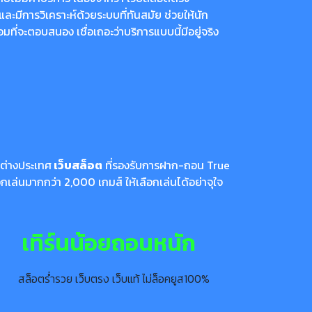
ละมีการวิเคราะห์ด้วยระบบที่ทันสมัย ช่วยให้นัก
มที่จะตอบสนอง เชื่อเถอะว่าบริการแบบนี้มีอยู่จริง
กต่างประเทศ
เว็บสล็อต
ที่รองรับการฝาก-ถอน True
กเล่นมากกว่า 2,000 เกมส์ ให้เลือกเล่นได้อย่าจุใจ
เทิร์นน้อยถอนหนัก