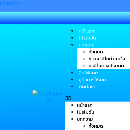
PGSLOTC4
หน้าแรก
โปรโมชั่น
บทความ
ทั้งหมด
ข่าวคาสิโนน่าสนใจ
คาสิโนต่างประเทศ
สิทธิพิเศษ
คู่มือการใช้งาน
ติดต่อเรา
หน้าแรก
โปรโมชั่น
บทความ
ทั้งหมด