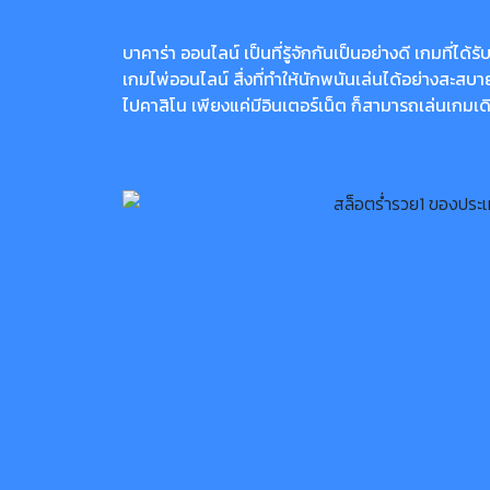
บาคาร่า ออนไลน์ เป็นที่รู้จักกันเป็นอย่างดี เกมที่
เกมไพ่ออนไลน์ สื่งที่ทำให้นักพนันเล่นได้อย่างสะสบ
ไปคาสิโน เพียงแค่มีอินเตอร์เน็ต ก็สามารถเล่นเกม