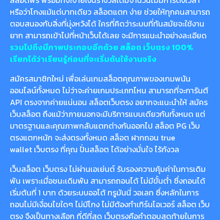
หรือว่าโกงแม้แต่บาทเดียว สล็อตแตก ง่าย ช่วยให้ทุกคนสามารถ
ตอบสนองกับสิ่งที่มุ่งหวังได้ ใครที่คิดว่าระบบที่ทันสมัยจะใช้งาน
ยาก สามารถเข้าไปที่หน้าเว็บได้เลย จะมีการแนะนำอย่างละเอียด
รวมไปถึงมีภาพประกอบอีกด้วย สล็อต เว็บตรง 100%
เรียกได้ว่าเรียนรู้ก่อนที่จะเริ่มต้นใช้งานจริง
สมัครสมาชิกใหม่ เพื่อเล่นเกมสล็อตคุณภาพของเกมพนัน
ออนไลน์ทั้งหมด ไม่ว่าจะค่ายเกมประเภทไหน สามารถที่จะการันตี
API ตรงจากค่ายแน่นอน สล็อตเว็บตรง อยากจะแนะนำให้ สมัคร
เว็บสล็อต ถึงแม้ว่าภายนอกจะมีบริการแบบเดียวกันทั้งหมด แต่
มาตรฐานและคุณภาพกลับแตกต่างกันออกไป สล็อต PG เว็บ
ตรงแตกหนัก จะส่งตรงทั้งหมด สล็อต ฝากถอน true
wallet เว็บตรง ที่คุณ ปั่นสล็อต ได้อย่างมั่นใจ ไร้กังวล
เว็บสล็อต เว็บตรง ไม่ผ่านเอเย่นต์ รับรองความคุ้มค่าในการเดิม
พัน เพราะเมื่อชนะเดิมพัน สามารถถอนได้ ไม่มีขั้นต่ำ ซึ่งถอนได้
เริ่มต้นที่ 1 บาท ด้วยระบบออโต้ ทรูมันนี่ วอเลท ซึ่งหลักในการ
ถอนไม่มีเงื่อนไขใดๆ ไม่มีโกง ไม่มีต้องทำเทิร์นโอเวอร์ สล็อต เว็บ
ตรง จึงเป็นทางเลือก ที่ดีที่สุด เว็บตรงคือคำตอบสุดท้ายในการ