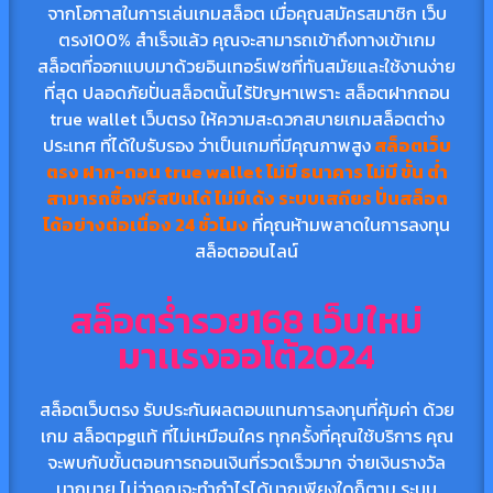
จากโอกาสในการเล่นเกมสล็อต เมื่อคุณสมัครสมาชิก เว็บ
ตรง100% สำเร็จแล้ว คุณจะสามารถเข้าถึงทางเข้าเกม
สล็อตที่ออกแบบมาด้วยอินเทอร์เฟซที่ทันสมัยและใช้งานง่าย
ที่สุด ปลอดภัย
ปั่นสล็อตนั้นไร้ปัญหาเพราะ สล็อตฝากถอน
true wallet เว็บตรง ให้ความสะดวกสบายเกมสล็อตต่าง
ประเทศ ที่ได้ใบรับรอง ว่าเป็นเกมที่มีคุณภาพสูง
สล็อตเว็บ
ตรง ฝาก-ถอน true wallet ไม่มี ธนาคาร ไม่มี ขั้น ต่ํา
สามารถซื้อฟรีสปินได้ ไม่มีเด้ง ระบบเสถียร ปั่นสล็อต
ได้อย่างต่อเนื่อง 24 ชั่วโมง
ที่คุณห้ามพลาดในการลงทุน
สล็อตออนไลน์
สล็อตร่ำรวย168 เว็บใหม่
มาเเรงออโต้2024
สล็อตเว็บตรง รับประกันผลตอบแทนการลงทุนที่คุ้มค่า ด้วย
เกม สล็อตpgแท้ ที่ไม่เหมือนใคร ทุกครั้งที่คุณใช้บริการ คุณ
จะพบกับขั้นตอนการถอนเงินที่รวดเร็วมาก จ่ายเงินรางวัล
มากมาย ไม่ว่าคุณจะทำกำไรได้มากเพียงใดก็ตาม ระบบ