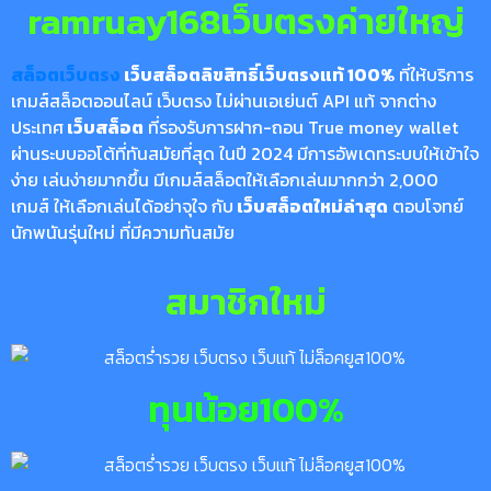
ramruay168เว็บตรงค่ายใหญ่
สล็อตเว็บตรง
เว็บสล็อตลิขสิทธิ์เว็บตรงแท้ 100%
ที่ให้บริการ
เกมส์สล็อตออนไลน์ เว็บตรง ไม่ผ่านเอเย่นต์ API แท้ จากต่าง
ประเทศ
เว็บสล็อต
ที่รองรับการฝาก-ถอน True money wallet
ผ่านระบบออโต้ที่ทันสมัยที่สุด ในปี 2024 มีการอัพเดทระบบให้เข้าใจ
ง่าย เล่นง่ายมากขึ้น มีเกมส์สล็อตให้เลือกเล่นมากกว่า 2,000
เกมส์ ให้เลือกเล่นได้อย่าจุใจ กับ
เว็บสล็อตใหม่ล่าสุด
ตอบโจทย์
นักพนันรุ่นใหม่ ที่มีความทันสมัย
สมาชิกใหม่
ทุนน้อย100%