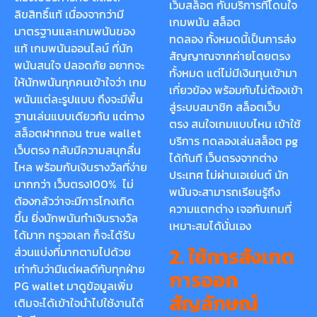
เว็บสล็อต กับบริการที่โดนใจ
ลิขสิทธิ์แท้ เนื่องจากว่ามี
เกมพนัน สล็อต
มาตรฐานและเกมพนันของ
ทดลอง ทั้งหมดนี้เป็นการส่ง
แท้ เกมพนันออนไลน์ ที่นัก
สัญญาณจากค่ายโดยตรง
พนันสนใจ ปลอดภัย อยากจะ
ทั้งหมด แต่ไม่มีเงินทุนเข้ามา
ให้นักพนันทุกคนเข้าใจว่า เกม
เกี่ยวข้อง พร้อมกับไม่ต้องเข้า
พนันแต่ละรูปแบบ ถึงจะมีพื้น
สู่ระบบสมาชิก สล็อตเว็บ
ฐานเล่นแบบเดียวกัน แต่ทาง
ตรง สนใจเกมแบบไหน เข้าใช้
สล็อตฝากถอน true wallet
บริการ ทดลองเล่นสล็อต pg
เว็บตรง กลับมีความสนุกลื่น
ได้ทันที เว็บตรงจากต่าง
ไหล พร้อมกับเงินรางวัลที่ง่าย
ประเทศ ไม่ผ่านเอเย่นต์ นัก
มากกว่า เว็บตรง100% ไม่
พนันจะสามารถเรียนรู้ถึง
ต้องกลัวว่าจะมีการโกงเกิด
ความแตกต่าง เจอกับเกมที่
ขึ้น ยิ่งนักพนันทำเงินรางวัล
เหมาะสมได้นั่นเอง
ได้มาก ทรูวอเลท ก็จะได้รับ
2. ใช้การสังเกต
ส่วนแบ่งที่มากตามไปด้วย
เท่ากับว่ามีแต่ผลดีกับทุกฝ่าย
การออก
PG wallet มาดูข้อมูลเพิ่ม
สัญลักษณ์
เติมจะได้เข้าใจนำไปใช้งานได้