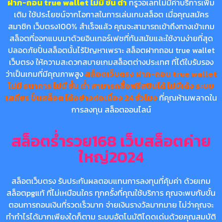
ฝาก-ถอน true wallet ไม่มี ขั้น ต่ํา
ทรูวอเลทไม่มีค่าบริการเพิ่ม
เติม ใช้ประโยชน์จากโอกาสในการเล่นเกมสล็อต เมื่อคุณสมัคร
สมาชิก เว็บตรง100% สำเร็จแล้ว คุณจะสามารถเข้าถึงทางเข้าเกม
สล็อตที่ออกแบบมาด้วยอินเทอร์เฟซที่ทันสมัยและใช้งานง่ายที่สุด
ปลอดภัย
ปั่นสล็อตนั้นไร้ปัญหาเพราะ สล็อตฝากถอน true wallet
เว็บตรง ให้ความสะดวกสบายเกมสล็อตต่างประเทศ ที่ได้ใบรับรอง
ว่าเป็นเกมที่มีคุณภาพสูง
สล็อตเว็บตรง ฝาก-ถอน true wallet
ไม่มี ธนาคาร ไม่มี ขั้น ต่ํา สามารถซื้อฟรีสปินได้ ไม่มีเด้ง ระบบ
เสถียร ปั่นสล็อต ได้อย่างต่อเนื่อง 24 ชั่วโมง
ที่คุณห้ามพลาดใน
การลงทุน สล็อตออนไลน์
สล็อตร่ำรวย168 เว็บสล็อตค่าย
ใหญ่2024
สล็อตเว็บตรง รับประกันผลตอบแทนการลงทุนที่คุ้มค่า ด้วยเกม
สล็อตpgแท้ ที่ไม่เหมือนใคร ทุกครั้งที่คุณใช้บริการ คุณจะพบกับขั้น
ตอนการถอนเงินที่รวดเร็วมาก จ่ายเงินรางวัลมากมาย ไม่ว่าคุณจะ
ทำกำไรได้มากเพียงใดก็ตาม ระบบอัตโนมัติโดดเด่นด้วยคุณสมบัติ