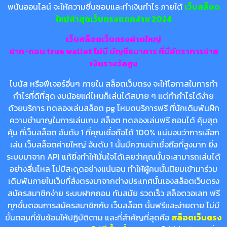
พนันออนไลน์ จะให้ความชื่นชอบและทำเงินกำไร ภายใต้
เว็บสล็อต
ใหม่ล่าสุดเว็บตรงแตกง่าย 2024
เว็บสล็อตเว็บตรงค่ายใหญ่
ฝาก-ถอน true wallet ไม่มี บัญชีธนาคาร ที่มีอัตราการจ่าย
เงินรางวัลสูง
โบนัส หรือฟีเจอร์อื่นๆ ภายใน สล็อตเว็บตรง จะให้โอกาสในการทำ
กำไรที่ดีที่สุด งบน้อยแค่ไหนก็เล่นได้สบาย ๆ แต่ทำกำไรได้ง่าย
ด้วยบริการ ทดลองเล่นสล็อต pg โหมดบริการฟรี ที่นักเดิมพันฝึก
ความชำนาญในการเล่นเกม สล็อต ทดลองเล่นฟรี ถอนได้ คุ้มสุด
คุ้ม ที่เว็บสล็อต อันดับ 1 ที่คุณเชื่อถือได้ 100% แน่นอนว่าการเลือก
เล่น เว็บสล็อตค่ายใหญ่ อันดับ 1 นั้นมีความน่าเชื่อถือที่สูงมาก ยิ่ง
ระบบมาจาก API แท้ยิ่งทำให้มั่นใจได้เลยว่าคุณนั้นจะสามารถเล่นได้
อย่างลื่นไหล ไม่มีสะดุดอย่างแน่นอน ทำให้ผู้คนนั้นนิยมเข้ามาร่วม
เดิมพันภายในเว็บที่ส่งตรงมาจากต่างประเทศนั้นเอง
สล็อตเว็บตรง
สมัครสมาชิกง่าย ระบบฝากถอน ทันสมัย รวดเร็ว สล็อตวอเลท ฟรี
ทุกขั้นตอน
การสมัครสมาชิกกับ เว็บสล็อต นั้นฟรีและง่ายดาย ไม่มี
ขั้นตอนที่ซับซ้อนให้ปฏิบัติตาม และที่สำคัญที่สุดคือ
สล็อตเว็บตรง