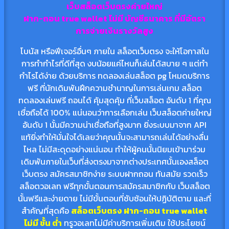
เว็บสล็อตเว็บตรงค่ายใหญ่
ฝาก-ถอน true wallet ไม่มี บัญชีธนาคาร ที่มีอัตรา
การจ่ายเงินรางวัลสูง
โบนัส หรือฟีเจอร์อื่นๆ ภายใน สล็อตเว็บตรง จะให้โอกาสใน
การทำกำไรที่ดีที่สุด งบน้อยแค่ไหนก็เล่นได้สบาย ๆ แต่ทำ
กำไรได้ง่าย ด้วยบริการ ทดลองเล่นสล็อต pg โหมดบริการ
ฟรี ที่นักเดิมพันฝึกความชำนาญในการเล่นเกม สล็อต
ทดลองเล่นฟรี ถอนได้ คุ้มสุดคุ้ม ที่เว็บสล็อต อันดับ 1 ที่คุณ
เชื่อถือได้ 100% แน่นอนว่าการเลือกเล่น เว็บสล็อตค่ายใหญ่
อันดับ 1 นั้นมีความน่าเชื่อถือที่สูงมาก ยิ่งระบบมาจาก API
แท้ยิ่งทำให้มั่นใจได้เลยว่าคุณนั้นจะสามารถเล่นได้อย่างลื่น
ไหล ไม่มีสะดุดอย่างแน่นอน ทำให้ผู้คนนั้นนิยมเข้ามาร่วม
เดิมพันภายในเว็บที่ส่งตรงมาจากต่างประเทศนั้นเอง
สล็อต
เว็บตรง สมัครสมาชิกง่าย ระบบฝากถอน ทันสมัย รวดเร็ว
สล็อตวอเลท ฟรีทุกขั้นตอน
การสมัครสมาชิกกับ เว็บสล็อต
นั้นฟรีและง่ายดาย ไม่มีขั้นตอนที่ซับซ้อนให้ปฏิบัติตาม และที่
สำคัญที่สุดคือ
สล็อตเว็บตรง ฝาก-ถอน true wallet
ไม่มี ขั้น ต่ํา
ทรูวอเลทไม่มีค่าบริการเพิ่มเติม ใช้ประโยชน์