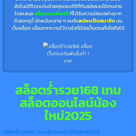
อัตโนมัติโดดเด่นด้วยคุณสมบัติที่ทันสมัยและใช้งานง่าย
โดยเสนอ
สล็อตเครดิตฟรี
ที่ได้รับความนิยมอย่างมาก
ด้วยเหตุนี้ นักพนันหลาย ๆ คนจึง
สมัครเป็นสมาชิก
บน
เว็บสล็อต เนื่องจากความไว้วางใจที่มีต่อเว็บตรงที่เชื่อถือได้
สล็อตรํ่ารวย168 เกม
สล็อตออนไลน์น้อง
ใหม่2025
สล็อตรํ่ารวย168 เกมสล็อตออนไลน์น้องใหม่2025