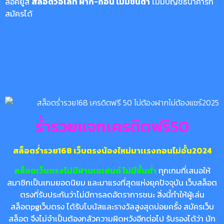
ล็อคยูส
สล็อตวอเลท ฝาก-ถอน ไม่มีขั้นต่ำ
ไม่มีบัญชีธนาคารก็
สมัครได้
ร่ำรวยแจกเครดิตฟรี50
สล็อตร่ำรวย168 เว็บตรงน้องใหม่มาเเรงถอนไม่อั้น2024
สล็อตเว็บตรงไม่มีผ่านเอเย่นต์ ไม่มีขั้นต่ำ
ทุกเกมที่เสนอให้
สมาชิกเป็นเกมยอดนิยม และมาแรงที่สุดแห่งยุคปัจจุบัน เว็บสล็อต
ตรงที่รับประกันว่าไม่มีการลดอัตราการชนะ สิ่งนี้ทำให้ผู้เล่น
สล็อตpgเว็บตรง ได้รับโบนัสและรางวัลสูงสุดบ่อยครั้ง สมัครเว็บ
สล็อต จึงไม่จำเป็นต้องกลัวความผิดหวังอีกต่อไป รับรองได้ว่า นัก