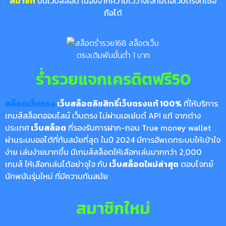
สมาชิก
บนเว็บสล็อต เนื่องจากความไว้วางใจที่มีต่อเว็บตรงที่เชื่อ
ถือได้
ร่ำรวยแจกเครดิตฟรี50
สล็อตเว็บตรง
เว็บสล็อตลิขสิทธิ์เว็บตรงแท้ 100%
ที่ให้บริการ
เกมส์สล็อตออนไลน์ เว็บตรง ไม่ผ่านเอเย่นต์ API แท้ จากต่าง
ประเทศ
เว็บสล็อต
ที่รองรับการฝาก-ถอน True money wallet
ผ่านระบบออโต้ที่ทันสมัยที่สุด ในปี 2024 มีการอัพเดทระบบให้เข้าใจ
ง่าย เล่นง่ายมากขึ้น มีเกมส์สล็อตให้เลือกเล่นมากกว่า 2,000
เกมส์ ให้เลือกเล่นได้อย่าจุใจ กับ
เว็บสล็อตใหม่ล่าสุด
ตอบโจทย์
นักพนันรุ่นใหม่ ที่มีความทันสมัย
สมาชิกใหม่