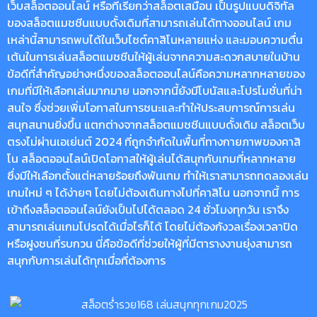
เว็บสล็อตออนไลน์ หรือที่เรียกว่าสล็อตเสมือน เป็นรูปแบบดิจิทัล
ของสล็อตแมชชีนแบบดั้งเดิมที่สามารถเล่นได้ทางออนไลน์ เกม
เหล่านี้สามารถพบได้ในเว็บไซต์คาสิโนหลายแห่ง และมอบความตื่น
เต้นในการเล่นสล็อตแมชชีนให้ผู้เล่นจากความสะดวกสบายในบ้าน
ข้อดีที่สำคัญอย่างหนึ่งของสล็อตออนไลน์คือความหลากหลายของ
เกมที่มีให้เลือกเล่นมากมาย นอกจากนี้ยังมีโบนัสและโปรโมชั่นที่น่า
สนใจ ซึ่งช่วยเพิ่มโอกาสในการชนะและทำให้ประสบการณ์การเล่น
สนุกสนานยิ่งขึ้น แตกต่างจากสล็อตแมชชีนแบบดั้งเดิม สล็อตเว็บ
ตรงไม่ผ่านเอเย่นต์ 2024 ที่ถูกจำกัดในพื้นที่ทางกายภาพของคาสิ
โน สล็อตออนไลน์เปิดโอกาสให้ผู้เล่นได้สนุกกับเกมที่หลากหลาย
ซึ่งมีให้เลือกตั้งแต่หลายร้อยถึงพันเกม ทำให้เราสามารถทดลองเล่น
เกมใหม่ ๆ ได้ง่ายๆ โดยไม่ต้องเดินทางไปที่คาสิโน นอกจากนี้ การ
เข้าถึงสล็อตออนไลน์ยังเป็นไปได้ตลอด 24 ชั่วโมงทุกวัน เราจึง
สามารถเล่นเกมโปรดได้เมื่อไรก็ได้ โดยไม่ต้องกังวลเรื่องเวลาปิด
หรือฝูงชนที่รบกวน นี่คือข้อดีที่ช่วยให้ผู้ที่มีตารางงานยุ่งสามารถ
สนุกกับการเล่นได้ทุกเมื่อที่ต้องการ