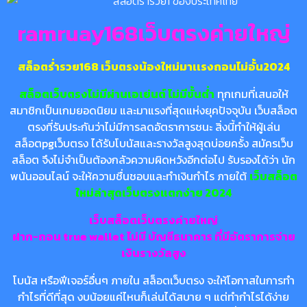
ramruay168เว็บตรงค่ายใหญ่
สล็อตร่ำรวย168 เว็บตรงน้องใหม่มาเเรงถอนไม่อั้น2024
สล็อตเว็บตรงไม่มีผ่านเอเย่นต์ ไม่มีขั้นต่ำ
ทุกเกมที่เสนอให้
สมาชิกเป็นเกมยอดนิยม และมาแรงที่สุดแห่งยุคปัจจุบัน เว็บสล็อต
ตรงที่รับประกันว่าไม่มีการลดอัตราการชนะ สิ่งนี้ทำให้ผู้เล่น
สล็อตpgเว็บตรง ได้รับโบนัสและรางวัลสูงสุดบ่อยครั้ง สมัครเว็บ
สล็อต จึงไม่จำเป็นต้องกลัวความผิดหวังอีกต่อไป รับรองได้ว่า นัก
พนันออนไลน์ จะให้ความชื่นชอบและทำเงินกำไร ภายใต้
เว็บสล็อต
ใหม่ล่าสุดเว็บตรงแตกง่าย 2024
เว็บสล็อตเว็บตรงค่ายใหญ่
ฝาก-ถอน true wallet ไม่มี บัญชีธนาคาร ที่มีอัตราการจ่าย
เงินรางวัลสูง
โบนัส หรือฟีเจอร์อื่นๆ ภายใน สล็อตเว็บตรง จะให้โอกาสในการทำ
กำไรที่ดีที่สุด งบน้อยแค่ไหนก็เล่นได้สบาย ๆ แต่ทำกำไรได้ง่าย