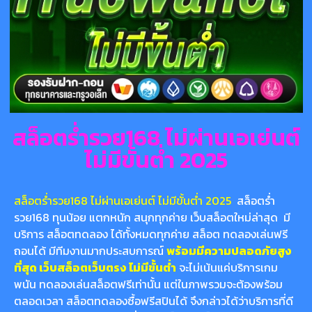
สล็อตรํ่ารวย168 ไม่ผ่านเอเย่นต์
ไม่มีขั้นต่ำ 2025
สล็อตรํ่ารวย168 ไม่ผ่านเอเย่นต์ ไม่มีขั้นต่ำ 2025
สล็อตรํ่า
รวย168 ทุนน้อย แตกหนัก สนุกทุกค่าย เว็บสล็อตใหม่ล่าสุด มี
บริการ สล็อตทดลอง ได้ทั้งหมดทุกค่าย สล็อต ทดลองเล่นฟรี
ถอนได้ มีทีมงานมากประสบการณ์
พร้อมมีความปลอดภัยสูง
ที่สุด เว็บสล็อตเว็บตรง ไม่มีขั้นต่ำ
จะไม่เน้นแค่บริการเกม
พนัน ทดลองเล่นสล็อตฟรีเท่านั้น แต่ในภาพรวมจะต้องพร้อม
ตลอดเวลา สล็อตทดลองซื้อฟรีสปินได้ จึงกล่าวได้ว่าบริการที่ดี