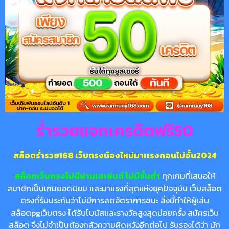
ร่ำรวยแจกเครดิตฟรี50
สล็อตร่ำรวย168 เว็บตรงน้องใหม่มาเเรงถอนไม่อั้น2024
สล็อตเว็บตรงไม่มีผ่านเอเย่นต์ ไม่มีขั้นต่ำ
ทุกเกมที่เสนอให้
สมาชิกเป็นเกมยอดนิยม และมาแรงที่สุดแห่งยุคปัจจุบัน เว็บสล็อต
ตรงที่รับประกันว่าไม่มีการลดอัตราการชนะ สิ่งนี้ทำให้ผู้เล่น
สล็อตpgเว็บตรง ได้รับโบนัสและรางวัลสูงสุดบ่อยครั้ง สมัครเว็บ
สล็อต จึงไม่จำเป็นต้องกลัวความผิดหวังอีกต่อไป รับรองได้ว่า นัก