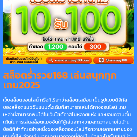
สล็อตร่ำรวย168 เล่นสนุกทุก
เกม2025
เว็บสล็อตออนไลน์ หรือที่เรียกว่าสล็อตเสมือน เป็นรูปแบบดิจิทัล
ของสล็อตแมชชีนแบบดั้งเดิมที่สามารถเล่นได้ทางออนไลน์ เกม
เหล่านี้สามารถพบได้ในเว็บไซต์คาสิโนหลายแห่ง และมอบความตื่น
เต้นในการเล่นสล็อตแมชชีนให้ผู้เล่นจากความสะดวกสบายในบ้าน
ข้อดีที่สำคัญอย่างหนึ่งของสล็อตออนไลน์คือความหลากหลายของ
เกมที่มีให้เลือกเล่นมากมาย นอกจากนี้ยังมีโบนัสและโปรโมชั่นที่น่า