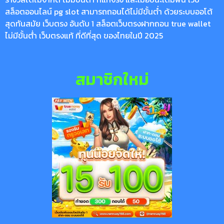
สล็อตออนไลน์ pg slot สามารถถอนได้ไม่มีขั้นต่ำ ด้วยระบบออโต้
สุดทันสมัย เว็บตรง อันดับ 1 สล็อตเว็บตรงฝากถอน true wallet
68
ไม่มีขั้นต่ํา เว็บตรงแท้ ที่ดีที่สุด ของไทยในปี 2025
สมาชิกใหม่
68
25
68ทดลอง
68พนัน