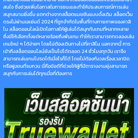
สนใจ ซึ่งช่วยเพิ่มโอกาสในการชนะและทำให้ประสบการณ์การเล่น
สนุกสนานยิ่งขึ้น แตกต่างจากสล็อตแมชชีนแบบดั้งเดิม สล็อตเว็บ
ตรงไม่ผ่านเอเย่นต์ 2024 ที่ถูกจำกัดในพื้นที่ทางกายภาพของคาสิ
โน สล็อตออนไลน์เปิดโอกาสให้ผู้เล่นได้สนุกกับเกมที่หลากหลาย
ซึ่งมีให้เลือกตั้งแต่หลายร้อยถึงพันเกม ทำให้เราสามารถทดลองเล่น
เกมใหม่ ๆ ได้ง่ายๆ โดยไม่ต้องเดินทางไปที่คาสิโน นอกจากนี้ การ
เข้าถึงสล็อตออนไลน์ยังเป็นไปได้ตลอด 24 ชั่วโมงทุกวัน เราจึง
สามารถเล่นเกมโปรดได้เมื่อไรก็ได้ โดยไม่ต้องกังวลเรื่องเวลาปิด
หรือฝูงชนที่รบกวน นี่คือข้อดีที่ช่วยให้ผู้ที่มีตารางงานยุ่งสามารถ
สนุกกับการเล่นได้ทุกเมื่อที่ต้องการ