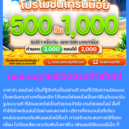
ramruay168เว็บตรงค่ายใหญ่
บาคาร่า ออนไลน์ เป็นที่รู้จักกันเป็นอย่างดี เกมที่ได้รับความนิยมมน
เว็บพนันเกมต่างๆที่ยอดฮิต โต๊ะเกมไพ่ออนไลน์ในคาสิโนมันจะมาใน
รูปแบบวงรี ที่มีคนแจกไพ่เป็นตัวแทนเจ้ามือ เกมไพ่ออนไลน์ สื่งที่
ทำให้นักพนันเล่นได้อย่างสะสบายใจ บริการที่ครบจบในที่เดียว
แหล่งรวมเกมเดิมพันออนไลน์ชั้นนำ การสร้างประสบการณ์ที่ยอด
เยี่ยม ไม่ต้องเสียเวลาเดิมพันไปคาสิโน เพียงแค่มีอินเตอร์เน็ต ก็