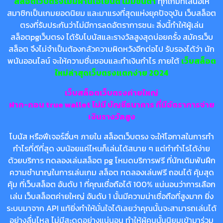
สล็อตเว็บตรงไม่มีผ่านเอเย่นต์ ไม่มีขั้นต่ำ
ทุกเกมที่เสนอให้
สมาชิกเป็นเกมยอดนิยม และมาแรงที่สุดแห่งยุคปัจจุบัน เว็บสล็อต
ตรงที่รับประกันว่าไม่มีการลดอัตราการชนะ สิ่งนี้ทำให้ผู้เล่น
สล็อตpgเว็บตรง ได้รับโบนัสและรางวัลสูงสุดบ่อยครั้ง สมัครเว็บ
สล็อต จึงไม่จำเป็นต้องกลัวความผิดหวังอีกต่อไป รับรองได้ว่า นัก
พนันออนไลน์ จะให้ความชื่นชอบและทำเงินกำไร ภายใต้
เว็บสล็อต
ใหม่ล่าสุดเว็บตรงแตกง่าย 2024
เว็บสล็อตเว็บตรงค่ายใหญ่
ฝาก-ถอน true wallet ไม่มี บัญชีธนาคาร ที่มีอัตราการจ่าย
เงินรางวัลสูง
โบนัส หรือฟีเจอร์อื่นๆ ภายใน สล็อตเว็บตรง จะให้โอกาสในการทำ
กำไรที่ดีที่สุด งบน้อยแค่ไหนก็เล่นได้สบาย ๆ แต่ทำกำไรได้ง่าย
ด้วยบริการ ทดลองเล่นสล็อต pg โหมดบริการฟรี ที่นักเดิมพันฝึก
ความชำนาญในการเล่นเกม สล็อต ทดลองเล่นฟรี ถอนได้ คุ้มสุด
คุ้ม ที่เว็บสล็อต อันดับ 1 ที่คุณเชื่อถือได้ 100% แน่นอนว่าการเลือก
เล่น เว็บสล็อตค่ายใหญ่ อันดับ 1 นั้นมีความน่าเชื่อถือที่สูงมาก ยิ่ง
ระบบมาจาก API แท้ยิ่งทำให้มั่นใจได้เลยว่าคุณนั้นจะสามารถเล่นได้
อย่างลื่นไหล ไม่มีสะดุดอย่างแน่นอน ทำให้ผู้คนนั้นนิยมเข้ามาร่วม