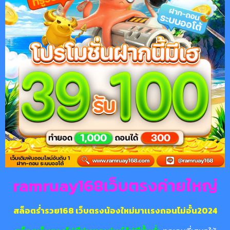
ramruay168เว็บตรงค่ายใหญ่
สล็อตร่ำรวย168 เว็บตรงน้องใหม่มาเเรงถอนไม่อั้น2024