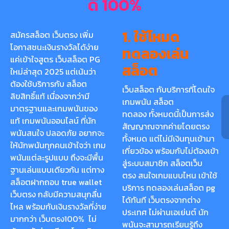
ดี 100%
1. ใช้โหมด
สมัครสล็อต เว็บตรง เพิ่ม
โอกาสชนะเงินรางวัลได้ง่าย
ทดลองเล่น
แค่เข้าใจสูตร เว็บสล็อต PG
สล็อต
ใหม่ล่าสุด 2025 แต่เน้นว่า
ต้องใช้บริการกับ สล็อต
เว็บสล็อต กับบริการที่โดนใจ
ลิขสิทธิ์แท้ เนื่องจากว่ามี
เกมพนัน สล็อต
มาตรฐานและเกมพนันของ
ทดลอง ทั้งหมดนี้เป็นการส่ง
แท้ เกมพนันออนไลน์ ที่นัก
สัญญาณจากค่ายโดยตรง
พนันสนใจ ปลอดภัย อยากจะ
ทั้งหมด แต่ไม่มีเงินทุนเข้ามา
ให้นักพนันทุกคนเข้าใจว่า เกม
เกี่ยวข้อง พร้อมกับไม่ต้องเข้า
พนันแต่ละรูปแบบ ถึงจะมีพื้น
สู่ระบบสมาชิก สล็อตเว็บ
ฐานเล่นแบบเดียวกัน แต่ทาง
ตรง สนใจเกมแบบไหน เข้าใช้
สล็อตฝากถอน true wallet
บริการ ทดลองเล่นสล็อต pg
เว็บตรง กลับมีความสนุกลื่น
ได้ทันที เว็บตรงจากต่าง
ไหล พร้อมกับเงินรางวัลที่ง่าย
ประเทศ ไม่ผ่านเอเย่นต์ นัก
มากกว่า เว็บตรง100% ไม่
พนันจะสามารถเรียนรู้ถึง