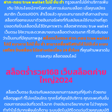
ฝาก-ถอน true wallet ไม่มี ขั้น ต่ํา
ทรูวอเลทไม่มีค่าบริการเพิ่ม
เติม ใช้ประโยชน์จากโอกาสในการเล่นเกมสล็อต เมื่อคุณสมัคร
สมาชิก เว็บตรง100% สำเร็จแล้ว คุณจะสามารถเข้าถึงทางเข้าเกม
สล็อตที่ออกแบบมาด้วยอินเทอร์เฟซที่ทันสมัยและใช้งานง่ายที่สุด
ปลอดภัย
ปั่นสล็อตนั้นไร้ปัญหาเพราะ สล็อตฝากถอน true wallet
เว็บตรง ให้ความสะดวกสบายเกมสล็อตต่างประเทศ ที่ได้ใบรับรอง
ว่าเป็นเกมที่มีคุณภาพสูง
สล็อตเว็บตรง ฝาก-ถอน true wallet
ไม่มี ธนาคาร ไม่มี ขั้น ต่ํา สามารถซื้อฟรีสปินได้ ไม่มีเด้ง ระบบ
เสถียร ปั่นสล็อต ได้อย่างต่อเนื่อง 24 ชั่วโมง
ที่คุณห้ามพลาดใน
การลงทุน สล็อตออนไลน์
สล็อตร่ำรวย168 เว็บสล็อตค่าย
ใหญ่2024
สล็อตเว็บตรง รับประกันผลตอบแทนการลงทุนที่คุ้มค่า ด้วยเกม
สล็อตpgแท้ ที่ไม่เหมือนใคร ทุกครั้งที่คุณใช้บริการ คุณจะพบกับขั้น
ตอนการถอนเงินที่รวดเร็วมาก จ่ายเงินรางวัลมากมาย ไม่ว่าคุณจะ
ทำกำไรได้มากเพียงใดก็ตาม ระบบอัตโนมัติโดดเด่นด้วยคุณสมบัติ