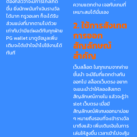
ต้องกลัวว่าจะมีการโกงเกิด
ความแตกต่าง เจอกับเกมที่
ขึ้น ยิ่งนักพนันทำเงินรางวัล
เหมาะสมได้นั่นเอง
ได้มาก ทรูวอเลท ก็จะได้รับ
2. ใช้การสังเกต
ส่วนแบ่งที่มากตามไปด้วย
เท่ากับว่ามีแต่ผลดีกับทุกฝ่าย
การออก
PG wallet มาดูข้อมูลเพิ่ม
สัญลักษณ์
เติมจะได้เข้าใจนำไปใช้งานได้
ทันที
สำคัญ
เว็บสล็อต ในทุกเกมจากค่าย
ชั้นนำ จะมีธีมที่แตกต่างกัน
ออกไป สล็อตเว็บตรง อยาก
จะแนะนำว่าให้ลองสังเกต
สัญลักษณ์ภายใน แล้วจะรู้ว่า
slot เว็บตรง เมื่อมี
สัญลักษณ์พิเศษออกมาบ่อย
ๆ หมายถึงรอบที่จะเข้ารางวัล
มาถึงแล้ว เพิ่มเติมเงินในการ
เล่นให้สูงขึ้น เวลาเข้าไปจะคุ้ม