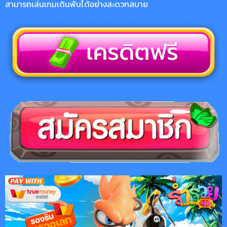
สามารถเล่นเกมเดินพันได้อย่างสะดวกสบาย