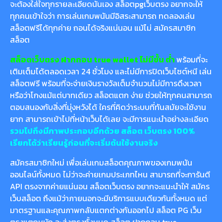
จะต้องใส่ใจทุกรายละเอียดนั่นเอง สล็อตpgเว็บตรง อยากจะให้
ทุกคนเข้าใจว่า การเล่นเกมพนันมีอิสระสามารถ ทดลองเล่น
สล็อตฟรีได้ทุกค่าย ถอนได้จริงแน่นอน แม้ไม่ สมัครสมาชิก
สล็อต
สล็อตเว็บตรง ฝากถอน true wallet ไม่มีขั้น ต่ํา
พร้อมที่จะ
เติมเต็มได้ตลอดเวลา 24 ชั่วโมง และไม่มีการปิดเว็บไซต์หนี เล่น
สล็อตฟรี พร้อมที่จะจ่ายเงินรางวัลเต็มจำนวนไม่มีการดึงเวลา
หรือว่าโกงแม้แต่บาทเดียว สล็อตแตก ง่าย ช่วยให้ทุกคนสามารถ
ตอบสนองกับสิ่งที่มุ่งหวังได้ ใครที่คิดว่าระบบที่ทันสมัยจะใช้งาน
ยาก สามารถเข้าไปที่หน้าเว็บได้เลย จะมีการแนะนำอย่างละเอียด
รวมไปถึงมีภาพประกอบอีกด้วย สล็อต เว็บตรง 100%
เรียกได้ว่าเรียนรู้ก่อนที่จะเริ่มต้นใช้งานจริง
สมัครสมาชิกใหม่ เพื่อเล่นเกมสล็อตคุณภาพของเกมพนัน
ออนไลน์ทั้งหมด ไม่ว่าจะค่ายเกมประเภทไหน สามารถที่จะการันตี
API ตรงจากค่ายแน่นอน สล็อตเว็บตรง อยากจะแนะนำให้ สมัคร
เว็บสล็อต ถึงแม้ว่าภายนอกจะมีบริการแบบเดียวกันทั้งหมด แต่
มาตรฐานและคุณภาพกลับแตกต่างกันออกไป สล็อต PG เว็บ
ตรงแตกหนัก จะส่งตรงทั้งหมด สล็อต ฝากถอน true