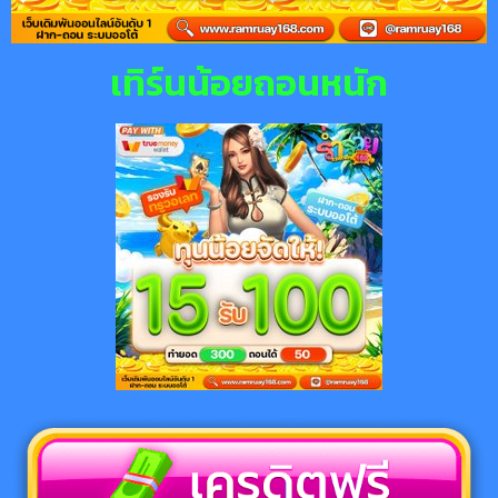
เทิร์นน้อยถอนหนัก