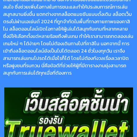
สนใจ ซึ่งช่วยเพิ่มโอกาสในการชนะและทำให้ประสบการณ์การเล่น
สนุกสนานยิ่งขึ้น แตกต่างจากสล็อตแมชชีนแบบดั้งเดิม สล็อตเว็บ
ตรงไม่ผ่านเอเย่นต์ 2024 ที่ถูกจำกัดในพื้นที่ทางกายภาพของคาสิ
โน สล็อตออนไลน์เปิดโอกาสให้ผู้เล่นได้สนุกกับเกมที่หลากหลาย
ซึ่งมีให้เลือกตั้งแต่หลายร้อยถึงพันเกม ทำให้เราสามารถทดลองเล่น
เกมใหม่ ๆ ได้ง่ายๆ โดยไม่ต้องเดินทางไปที่คาสิโน นอกจากนี้ การ
เข้าถึงสล็อตออนไลน์ยังเป็นไปได้ตลอด 24 ชั่วโมงทุกวัน เราจึง
สามารถเล่นเกมโปรดได้เมื่อไรก็ได้ โดยไม่ต้องกังวลเรื่องเวลาปิด
หรือฝูงชนที่รบกวน นี่คือข้อดีที่ช่วยให้ผู้ที่มีตารางงานยุ่งสามารถ
สนุกกับการเล่นได้ทุกเมื่อที่ต้องการ