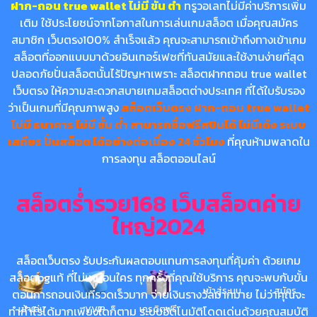
ฝาก-ถอน true wallet ไม่มี ขั้น ต่ํา
ทรูวอเลทไม่มีค่าบริการเพิ่ม
เติม ใช้ประโยชน์จากโอกาสในการเล่นเกมสล็อต เมื่อคุณสมัคร
สมาชิก เว็บตรง100% สำเร็จแล้ว คุณจะสามารถเข้าถึงทางเข้าเกม
สล็อตที่ออกแบบมาด้วยอินเทอร์เฟซที่ทันสมัยและใช้งานง่ายที่สุด
ปลอดภัย
ปั่นสล็อตนั้นไร้ปัญหาเพราะ สล็อตฝากถอน true wallet
เว็บตรง ให้ความสะดวกสบายเกมสล็อตต่างประเทศ ที่ได้ใบรับรอง
ว่าเป็นเกมที่มีคุณภาพสูง
สล็อตเว็บตรง ฝาก-ถอน true wallet
ไม่มี ธนาคาร ไม่มี ขั้น ต่ํา สามารถซื้อฟรีสปินได้ ไม่มีเด้ง ระบบ
เสถียร ปั่นสล็อต ได้อย่างต่อเนื่อง 24 ชั่วโมง
ที่คุณห้ามพลาดใน
การลงทุน สล็อตออนไลน์
สล็อตร่ำรวย168 เว็บสล็อตค่าย
ใหญ่2024
สล็อตเว็บตรง รับประกันผลตอบแทนการลงทุนที่คุ้มค่า ด้วยเกม
สล็อตpgแท้ ที่ไม่เหมือนใคร ทุกครั้งที่คุณใช้บริการ คุณจะพบกับขั้น
เข้าสู่ระบบ
สมัคร
ตอนการถอนเงินที่รวดเร็วมาก จ่ายเงินรางวัลมากมาย ไม่ว่าคุณจะ
VVIP
เข้าเล่น
เครดิตฟรี
ทำกำไรได้มากเพียงใดก็ตาม ระบบอัตโนมัติโดดเด่นด้วยคุณสมบัติ