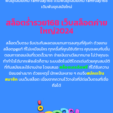
พันยุคสมัยใหม่ ramruay168 เดิมพันยุคสมัยใหม่ ramruay168
เดิมพันยุคสมัยใหม่
สล็อตร่ำรวย168 เว็บสล็อตค่าย
ใหญ่2024
สล็อตเว็บตรง รับประกันผลตอบแทนการลงทุนที่คุ้มค่า ด้วยเกม
สล็อตpgแท้ ที่ไม่เหมือนใคร ทุกครั้งที่คุณใช้บริการ คุณจะพบกับขั้น
ตอนการถอนเงินที่รวดเร็วมาก จ่ายเงินรางวัลมากมาย ไม่ว่าคุณจะ
ทำกำไรได้มากเพียงใดก็ตาม ระบบอัตโนมัติโดดเด่นด้วยคุณสมบัติ
ที่ทันสมัยและใช้งานง่าย โดยเสนอ
สล็อตเครดิตฟรี
ที่ได้รับความ
นิยมอย่างมาก ด้วยเหตุนี้ นักพนันหลาย ๆ คนจึง
สมัครเป็น
สมาชิก
บนเว็บสล็อต เนื่องจากความไว้วางใจที่มีต่อเว็บตรงที่เชื่อ
ถือได้