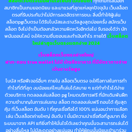
สล็อตเว็บตรงไม่มีผ่านเอเย่นต์ ไม่มีขั้นต่ำ
ทุกเกมที่เสนอให้
สมาชิกเป็นเกมยอดนิยม และมาแรงที่สุดแห่งยุคปัจจุบัน เว็บสล็อต
ตรงที่รับประกันว่าไม่มีการลดอัตราการชนะ สิ่งนี้ทำให้ผู้เล่น
สล็อตpgเว็บตรง ได้รับโบนัสและรางวัลสูงสุดบ่อยครั้ง สมัครเว็บ
สล็อต จึงไม่จำเป็นต้องกลัวความผิดหวังอีกต่อไป รับรองได้ว่า นัก
พนันออนไลน์ จะให้ความชื่นชอบและทำเงินกำไร ภายใต้
เว็บสล็อต
ใหม่ล่าสุดเว็บตรงแตกง่าย 2024
เว็บสล็อตเว็บตรงค่ายใหญ่
ฝาก-ถอน true wallet ไม่มี บัญชีธนาคาร ที่มีอัตราการจ่าย
เงินรางวัลสูง
โบนัส หรือฟีเจอร์อื่นๆ ภายใน สล็อตเว็บตรง จะให้โอกาสในการทำ
กำไรที่ดีที่สุด งบน้อยแค่ไหนก็เล่นได้สบาย ๆ แต่ทำกำไรได้ง่าย
ด้วยบริการ ทดลองเล่นสล็อต pg โหมดบริการฟรี ที่นักเดิมพันฝึก
ความชำนาญในการเล่นเกม สล็อต ทดลองเล่นฟรี ถอนได้ คุ้มสุด
คุ้ม ที่เว็บสล็อต อันดับ 1 ที่คุณเชื่อถือได้ 100% แน่นอนว่าการเลือก
เล่น เว็บสล็อตค่ายใหญ่ อันดับ 1 นั้นมีความน่าเชื่อถือที่สูงมาก ยิ่ง
ระบบมาจาก API แท้ยิ่งทำให้มั่นใจได้เลยว่าคุณนั้นจะสามารถเล่นได้
อย่างลื่นไหล ไม่มีสะดุดอย่างแน่นอน ทำให้ผู้คนนั้นนิยมเข้ามาร่วม