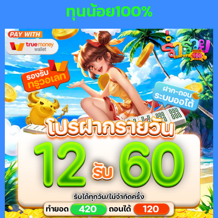
ทุนน้อย100%