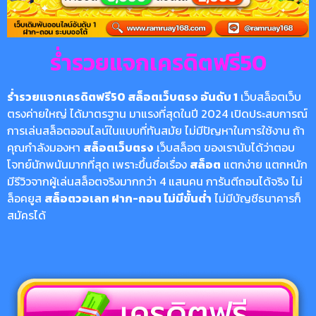
ร่ำรวยแจกเครดิตฟรี50
ร่ำรวยแจกเครดิตฟรี50 สล็อตเว็บตรง อันดับ 1
เว็บสล็อตเว็บ
ตรงค่ายใหญ่ ได้มาตรฐาน มาแรงที่สุดในปี 2024 เปิดประสบการณ์
การเล่นสล็อตออนไลน์ในแบบที่ทันสมัย ไม่มีปัญหาในการใช้งาน ถ้า
คุณกำลังมองหา
สล็อตเว็บตรง
เว็บสล็อต ของเรานับได้ว่าตอบ
โจทย์นักพนันมากที่สุด เพราะขึ้นชื่อเรื่อง
สล็อต
แตกง่าย แตกหนัก
มีรีวิวจากผู้เล่นสล็อตจริงมากกว่า 4 แสนคน การันตีถอนได้จริง ไม่
ล็อคยูส
สล็อตวอเลท ฝาก-ถอน ไม่มีขั้นต่ำ
ไม่มีบัญชีธนาคารก็
สมัครได้