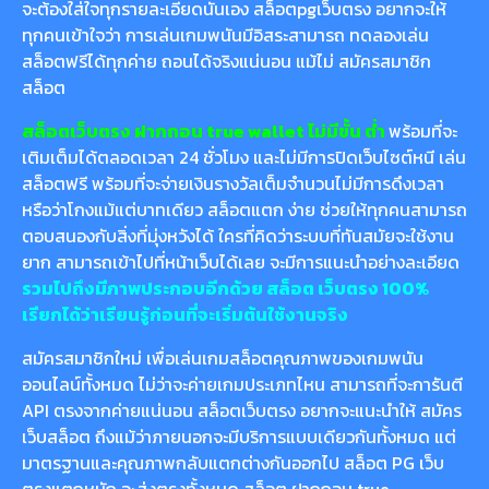
จะต้องใส่ใจทุกรายละเอียดนั่นเอง สล็อตpgเว็บตรง อยากจะให้
ทุกคนเข้าใจว่า การเล่นเกมพนันมีอิสระสามารถ ทดลองเล่น
สล็อตฟรีได้ทุกค่าย ถอนได้จริงแน่นอน แม้ไม่ สมัครสมาชิก
สล็อต
สล็อตเว็บตรง ฝากถอน true wallet ไม่มีขั้น ต่ํา
พร้อมที่จะ
เติมเต็มได้ตลอดเวลา 24 ชั่วโมง และไม่มีการปิดเว็บไซต์หนี เล่น
สล็อตฟรี พร้อมที่จะจ่ายเงินรางวัลเต็มจำนวนไม่มีการดึงเวลา
หรือว่าโกงแม้แต่บาทเดียว สล็อตแตก ง่าย ช่วยให้ทุกคนสามารถ
ตอบสนองกับสิ่งที่มุ่งหวังได้ ใครที่คิดว่าระบบที่ทันสมัยจะใช้งาน
ยาก สามารถเข้าไปที่หน้าเว็บได้เลย จะมีการแนะนำอย่างละเอียด
รวมไปถึงมีภาพประกอบอีกด้วย สล็อต เว็บตรง 100%
เรียกได้ว่าเรียนรู้ก่อนที่จะเริ่มต้นใช้งานจริง
สมัครสมาชิกใหม่ เพื่อเล่นเกมสล็อตคุณภาพของเกมพนัน
ออนไลน์ทั้งหมด ไม่ว่าจะค่ายเกมประเภทไหน สามารถที่จะการันตี
API ตรงจากค่ายแน่นอน สล็อตเว็บตรง อยากจะแนะนำให้ สมัคร
เว็บสล็อต ถึงแม้ว่าภายนอกจะมีบริการแบบเดียวกันทั้งหมด แต่
มาตรฐานและคุณภาพกลับแตกต่างกันออกไป สล็อต PG เว็บ
ตรงแตกหนัก จะส่งตรงทั้งหมด สล็อต ฝากถอน true