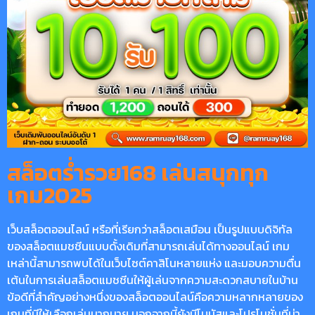
สล็อตร่ำรวย168 เล่นสนุกทุก
เกม2025
เว็บสล็อตออนไลน์ หรือที่เรียกว่าสล็อตเสมือน เป็นรูปแบบดิจิทัล
ของสล็อตแมชชีนแบบดั้งเดิมที่สามารถเล่นได้ทางออนไลน์ เกม
เหล่านี้สามารถพบได้ในเว็บไซต์คาสิโนหลายแห่ง และมอบความตื่น
เต้นในการเล่นสล็อตแมชชีนให้ผู้เล่นจากความสะดวกสบายในบ้าน
ข้อดีที่สำคัญอย่างหนึ่งของสล็อตออนไลน์คือความหลากหลายของ
เกมที่มีให้เลือกเล่นมากมาย นอกจากนี้ยังมีโบนัสและโปรโมชั่นที่น่า