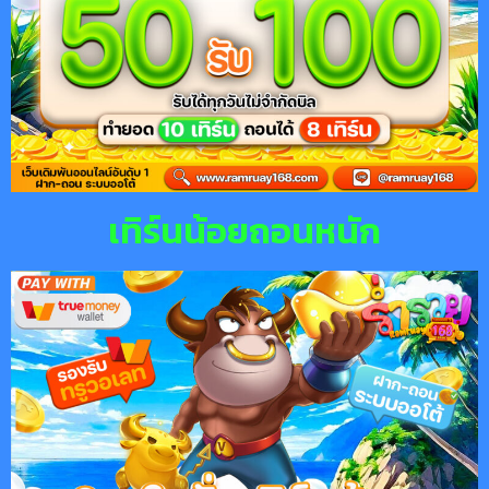
เทิร์นน้อยถอนหนัก