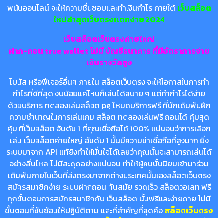
พนันออนไลน์ จะให้ความชื่นชอบและทำเงินกำไร ภายใต้
เว็บสล็อต
ใหม่ล่าสุดเว็บตรงแตกง่าย 2024
เว็บสล็อตเว็บตรงค่ายใหญ่
ฝาก-ถอน true wallet ไม่มี บัญชีธนาคาร ที่มีอัตราการจ่าย
เงินรางวัลสูง
โบนัส หรือฟีเจอร์อื่นๆ ภายใน สล็อตเว็บตรง จะให้โอกาสในการทำ
กำไรที่ดีที่สุด งบน้อยแค่ไหนก็เล่นได้สบาย ๆ แต่ทำกำไรได้ง่าย
ด้วยบริการ ทดลองเล่นสล็อต pg โหมดบริการฟรี ที่นักเดิมพันฝึก
ความชำนาญในการเล่นเกม สล็อต ทดลองเล่นฟรี ถอนได้ คุ้มสุด
คุ้ม ที่เว็บสล็อต อันดับ 1 ที่คุณเชื่อถือได้ 100% แน่นอนว่าการเลือก
เล่น เว็บสล็อตค่ายใหญ่ อันดับ 1 นั้นมีความน่าเชื่อถือที่สูงมาก ยิ่ง
ระบบมาจาก API แท้ยิ่งทำให้มั่นใจได้เลยว่าคุณนั้นจะสามารถเล่นได้
อย่างลื่นไหล ไม่มีสะดุดอย่างแน่นอน ทำให้ผู้คนนั้นนิยมเข้ามาร่วม
เดิมพันภายในเว็บที่ส่งตรงมาจากต่างประเทศนั้นเอง
สล็อตเว็บตรง
สมัครสมาชิกง่าย ระบบฝากถอน ทันสมัย รวดเร็ว สล็อตวอเลท ฟรี
ทุกขั้นตอน
การสมัครสมาชิกกับ เว็บสล็อต นั้นฟรีและง่ายดาย ไม่มี
ขั้นตอนที่ซับซ้อนให้ปฏิบัติตาม และที่สำคัญที่สุดคือ
สล็อตเว็บตรง