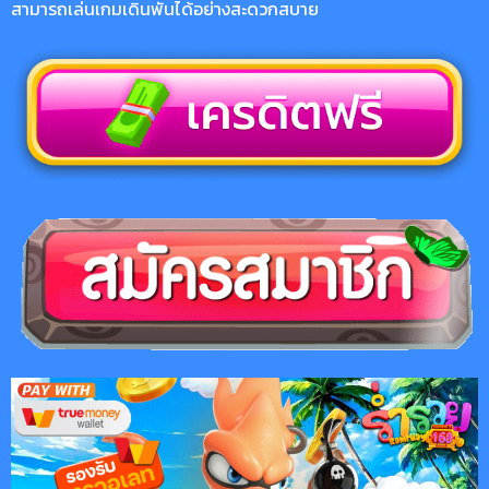
สามารถเล่นเกมเดินพันได้อย่างสะดวกสบาย