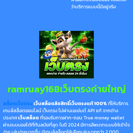
ว่าบริการแบบนี้มีอยู่จริง
ramruay168เว็บตรงค่ายใหญ่
สล็อตเว็บตรง
เว็บสล็อตลิขสิทธิ์เว็บตรงแท้ 100%
ที่ให้บริการ
เกมส์สล็อตออนไลน์ เว็บตรง ไม่ผ่านเอเย่นต์ API แท้ จากต่าง
ประเทศ
เว็บสล็อต
ที่รองรับการฝาก-ถอน True money wallet
ผ่านระบบออโต้ที่ทันสมัยที่สุด ในปี 2024 มีการอัพเดทระบบให้เข้าใจ
ง่าย เล่นง่ายมากขึ้น มีเกมส์สล็อตให้เลือกเล่นมากกว่า 2,000