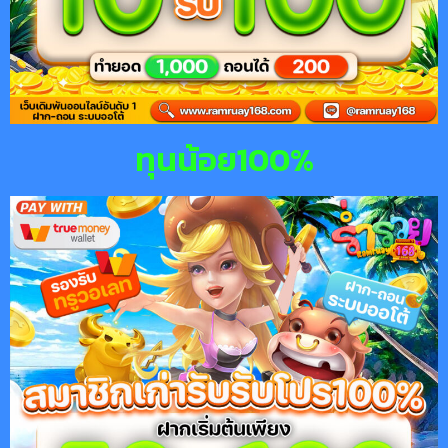
ทุนน้อย100%