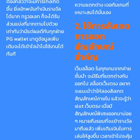
ต้องกลัวว่าจะมีการโกงเกิด
ความแตกต่าง เจอกับเกมที่
ขึ้น ยิ่งนักพนันทำเงินรางวัล
เหมาะสมได้นั่นเอง
ได้มาก ทรูวอเลท ก็จะได้รับ
2. ใช้การสังเกต
ส่วนแบ่งที่มากตามไปด้วย
เท่ากับว่ามีแต่ผลดีกับทุกฝ่าย
การออก
PG wallet มาดูข้อมูลเพิ่ม
สัญลักษณ์
เติมจะได้เข้าใจนำไปใช้งานได้
ทันที
สำคัญ
เว็บสล็อต ในทุกเกมจากค่าย
ชั้นนำ จะมีธีมที่แตกต่างกัน
ออกไป สล็อตเว็บตรง อยาก
จะแนะนำว่าให้ลองสังเกต
สัญลักษณ์ภายใน แล้วจะรู้ว่า
slot เว็บตรง เมื่อมี
สัญลักษณ์พิเศษออกมาบ่อย
ๆ หมายถึงรอบที่จะเข้ารางวัล
มาถึงแล้ว เพิ่มเติมเงินในการ
เล่นให้สูงขึ้น เวลาเข้าไปจะคุ้ม