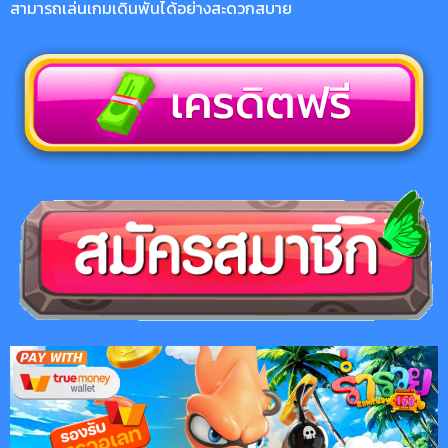
สามารถเล่นเกมเดินพันได้อย่างสะดวกสบาย