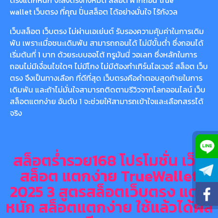
wallet เว็บตรง ที่คุณ ปั่นสล็อต ได้อย่างมั่นใจ ไร้กังวล
เว็บสล็อต เว็บตรง ไม่ผ่านเอเย่นต์ รับรองความคุ้มค่าในการเดิม
พัน เพราะเมื่อชนะเดิมพัน สามารถถอนได้ ไม่มีขั้นต่ำ ซึ่งถอนได้
เริ่มต้นที่ 1 บาท ด้วยระบบออโต้ ทรูมันนี่ วอเลท ซึ่งหลักในการ
ถอนไม่มีเงื่อนไขใดๆ ไม่มีโกง ไม่มีต้องทำเทิร์นโอเวอร์ สล็อต เว็บ
ตรง จึงเป็นทางเลือก ที่ดีที่สุด เว็บตรงคือคำตอบสุดท้ายในการ
เดิมพัน และถ้าไม่มั่นใจสามารถติดตามรีวิวจากโลกออนไลน์ เว็บ
สล็อตแตกง่าย อันดับ 1 จะช่วยให้สามารถเข้าใจและเลือกสรรได้
จริง
สล็อตรํ่ารวย168 โปรโมชั่น เว็บ
สล็อต แตกง่าย TrueWallet
2025 3 สูตรสล็อตเว็บตรง แตก
หนัก สล็อตแตกง่าย ใช้แล้วได้ผล