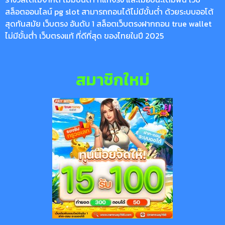
สล็อตออนไลน์ pg slot สามารถถอนได้ไม่มีขั้นต่ำ ด้วยระบบออโต้
สุดทันสมัย เว็บตรง อันดับ 1 สล็อตเว็บตรงฝากถอน true wallet
ไม่มีขั้นต่ํา เว็บตรงแท้ ที่ดีที่สุด ของไทยในปี 2025
สมาชิกใหม่