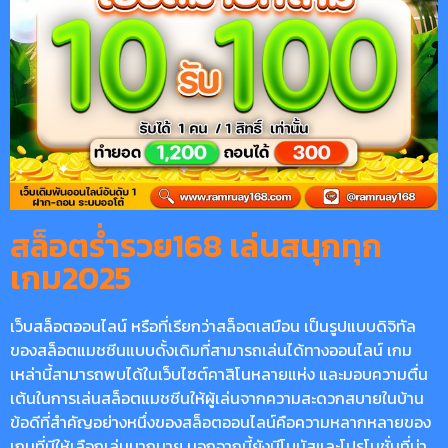
สล็อตร่ำรวย168 เล่นสนุกทุก
เกม2025
เว็บสล็อตออนไลน์ หรือที่เรียกว่าสล็อตเสมือน เป็นรูปแบบดิจิทัล
ของสล็อตแมชชีนแบบดั้งเดิมที่สามารถเล่นได้ทางออนไลน์ เกม
เหล่านี้สามารถพบได้ในเว็บไซต์คาสิโนหลายแห่ง และมอบความตื่น
เต้นในการเล่นสล็อตแมชชีนให้ผู้เล่นจากความสะดวกสบายในบ้าน
ข้อดีที่สำคัญอย่างหนึ่งของสล็อตออนไลน์คือความหลากหลายของ
เกมที่มีให้เลือกเล่นมากมาย นอกจากนี้ยังมีโบนัสและโปรโมชั่นที่น่า