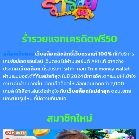
ร่ำรวยแจกเครดิตฟรี50
สล็อตเว็บตรง
เว็บสล็อตลิขสิทธิ์เว็บตรงแท้ 100%
ที่ให้บริการ
เกมส์สล็อตออนไลน์ เว็บตรง ไม่ผ่านเอเย่นต์ API แท้ จากต่าง
ประเทศ
เว็บสล็อต
ที่รองรับการฝาก-ถอน True money wallet
ผ่านระบบออโต้ที่ทันสมัยที่สุด ในปี 2024 มีการอัพเดทระบบให้เข้าใจ
ง่าย เล่นง่ายมากขึ้น มีเกมส์สล็อตให้เลือกเล่นมากกว่า 2,000
เกมส์ ให้เลือกเล่นได้อย่าจุใจ กับ
เว็บสล็อตใหม่ล่าสุด
ตอบโจทย์
นักพนันรุ่นใหม่ ที่มีความทันสมัย
สมาชิกใหม่