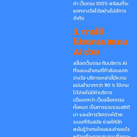
ค่า เว็บตรง 100% พร้อมที่จะ
แตกรางวัลได้อย่างไม่มีการ
จำกัด
3. การใช้
โปรแกรมสแกน
AI ช่วย
สล็อตเว็บตรง กับบริการ AI
ที่จะแนะนำเกมที่กำลังจะแตก
รางวัล บริการเหล่านี้มีความ
แม่นยำมากกว่า 90 % ใช้งาน
ได้ง่ายไม่มีค่าบริการ
เนื่องจากว่า เว็บสล็อตตรง
ทั้งหมด เป็นการรวบรวมสถิติ
มา และมีการวิเคราะห์ด้วย
ระบบที่ทันสมัย ช่วยให้นัก
พนันรู้ว่าเกมไหนและค่ายอะไร
พร้อมที่จะตอบสนอง เชื่อเถอะ