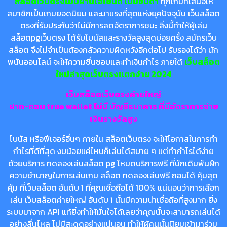
สล็อตเว็บตรงไม่มีผ่านเอเย่นต์ ไม่มีขั้นต่ำ
ทุกเกมที่เสนอให้
สมาชิกเป็นเกมยอดนิยม และมาแรงที่สุดแห่งยุคปัจจุบัน เว็บสล็อต
ตรงที่รับประกันว่าไม่มีการลดอัตราการชนะ สิ่งนี้ทำให้ผู้เล่น
สล็อตpgเว็บตรง ได้รับโบนัสและรางวัลสูงสุดบ่อยครั้ง สมัครเว็บ
สล็อต จึงไม่จำเป็นต้องกลัวความผิดหวังอีกต่อไป รับรองได้ว่า นัก
พนันออนไลน์ จะให้ความชื่นชอบและทำเงินกำไร ภายใต้
เว็บสล็อต
ใหม่ล่าสุดเว็บตรงแตกง่าย 2024
เว็บสล็อตเว็บตรงค่ายใหญ่
ฝาก-ถอน true wallet ไม่มี บัญชีธนาคาร ที่มีอัตราการจ่าย
เงินรางวัลสูง
โบนัส หรือฟีเจอร์อื่นๆ ภายใน สล็อตเว็บตรง จะให้โอกาสในการทำ
กำไรที่ดีที่สุด งบน้อยแค่ไหนก็เล่นได้สบาย ๆ แต่ทำกำไรได้ง่าย
ด้วยบริการ ทดลองเล่นสล็อต pg โหมดบริการฟรี ที่นักเดิมพันฝึก
ความชำนาญในการเล่นเกม สล็อต ทดลองเล่นฟรี ถอนได้ คุ้มสุด
คุ้ม ที่เว็บสล็อต อันดับ 1 ที่คุณเชื่อถือได้ 100% แน่นอนว่าการเลือก
เล่น เว็บสล็อตค่ายใหญ่ อันดับ 1 นั้นมีความน่าเชื่อถือที่สูงมาก ยิ่ง
ระบบมาจาก API แท้ยิ่งทำให้มั่นใจได้เลยว่าคุณนั้นจะสามารถเล่นได้
อย่างลื่นไหล ไม่มีสะดุดอย่างแน่นอน ทำให้ผู้คนนั้นนิยมเข้ามาร่วม