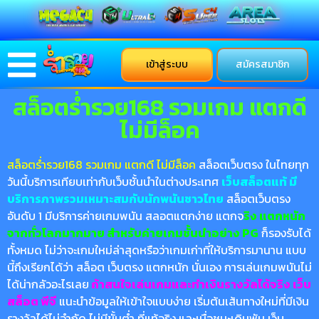
เข้าสู่ระบบ
สมัครสมาชิก
สล็อตรํ่ารวย168 รวมเกม แตกดี
ไม่มีล็อค
สล็อตรํ่ารวย168 รวมเกม แตกดี ไม่มีล็อค
สล็อตเว็บตรง ในไทยทุก
วันนี้บริการเทียบเท่ากับเว็บชั้นนำในต่างประเทศ
เว็บสล็อตแท้ มี
บริการภาพรวมเหมาะสมกับนักพนันชาวไทย
สล็อตเว็บตรง
อันดับ 1 มีบริการค่ายเกมพนัน สลอตแตกง่าย แตกจ
ริง แตกหนัก
จากทั่วโลกมากมาย สำหรับค่ายเกมชั้นนำอย่าง PG
ก็รองรับได้
ทั้งหมด ไม่ว่าจะเกมใหม่ล่าสุดหรือว่าเกมเก่าที่ให้บริการมานาน แบบ
นี้ถึงเรียกได้ว่า สล็อต เว็บตรง แตกหนัก นั่นเอง การเล่นเกมพนันไม่
ได้น่ากลัวอะไรเลย
ถ้าสนใจเล่นเกมและทำเงินรางวัลได้จริง เว็บ
สล็อต พีจี
แนะนำข้อมูลให้เข้าใจแบบง่าย เริ่มต้นเส้นทางใหม่ที่มีเงิน
รางวัลได้ไม่จำกัด ไม่มีขั้นต่ำ ที่แท้จริง และเมื่อชนะเดิมพัน เว็บ