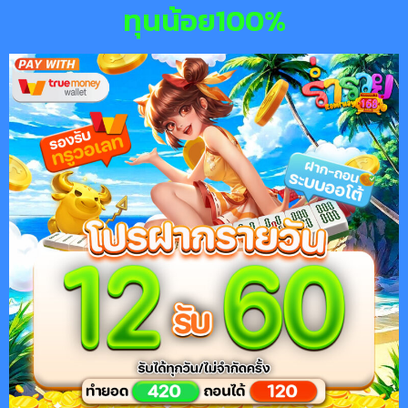
ทุนน้อย100%