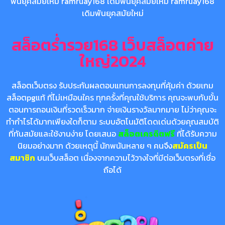
พันยุคสมัยใหม่ ramruay168 เดิมพันยุคสมัยใหม่ ramruay168
เดิมพันยุคสมัยใหม่
สล็อตร่ำรวย168 เว็บสล็อตค่าย
ใหญ่2024
สล็อตเว็บตรง รับประกันผลตอบแทนการลงทุนที่คุ้มค่า ด้วยเกม
สล็อตpgแท้ ที่ไม่เหมือนใคร ทุกครั้งที่คุณใช้บริการ คุณจะพบกับขั้น
ตอนการถอนเงินที่รวดเร็วมาก จ่ายเงินรางวัลมากมาย ไม่ว่าคุณจะ
ทำกำไรได้มากเพียงใดก็ตาม ระบบอัตโนมัติโดดเด่นด้วยคุณสมบัติ
ที่ทันสมัยและใช้งานง่าย โดยเสนอ
สล็อตเครดิตฟรี
ที่ได้รับความ
นิยมอย่างมาก ด้วยเหตุนี้ นักพนันหลาย ๆ คนจึง
สมัครเป็น
สมาชิก
บนเว็บสล็อต เนื่องจากความไว้วางใจที่มีต่อเว็บตรงที่เชื่อ
ถือได้