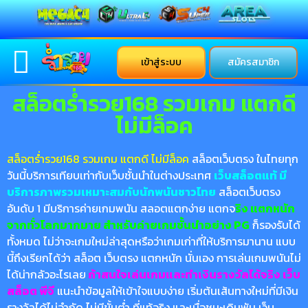
เข้าสู่ระบบ
สมัครสมาชิก
สล็อตรํ่ารวย168 รวมเกม แตกดี
ไม่มีล็อค
สล็อตรํ่ารวย168 รวมเกม แตกดี ไม่มีล็อค
สล็อตเว็บตรง ในไทยทุก
วันนี้บริการเทียบเท่ากับเว็บชั้นนำในต่างประเทศ
เว็บสล็อตแท้ มี
บริการภาพรวมเหมาะสมกับนักพนันชาวไทย
สล็อตเว็บตรง
อันดับ 1 มีบริการค่ายเกมพนัน สลอตแตกง่าย แตกจ
ริง แตกหนัก
จากทั่วโลกมากมาย สำหรับค่ายเกมชั้นนำอย่าง PG
ก็รองรับได้
ทั้งหมด ไม่ว่าจะเกมใหม่ล่าสุดหรือว่าเกมเก่าที่ให้บริการมานาน แบบ
นี้ถึงเรียกได้ว่า สล็อต เว็บตรง แตกหนัก นั่นเอง การเล่นเกมพนันไม่
ได้น่ากลัวอะไรเลย
ถ้าสนใจเล่นเกมและทำเงินรางวัลได้จริง เว็บ
สล็อต พีจี
แนะนำข้อมูลให้เข้าใจแบบง่าย เริ่มต้นเส้นทางใหม่ที่มีเงิน
รางวัลได้ไม่จำกัด ไม่มีขั้นต่ำ ที่แท้จริง และเมื่อชนะเดิมพัน เว็บ