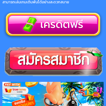
สามารถเล่นเกมเดินพันได้อย่างสะดวกสบาย