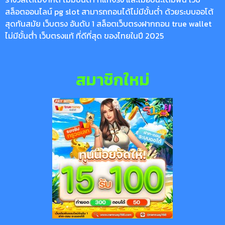
สล็อตออนไลน์ pg slot สามารถถอนได้ไม่มีขั้นต่ำ ด้วยระบบออโต้
สุดทันสมัย เว็บตรง อันดับ 1 สล็อตเว็บตรงฝากถอน true wallet
ไม่มีขั้นต่ํา เว็บตรงแท้ ที่ดีที่สุด ของไทยในปี 2025
สมาชิกใหม่