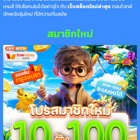
เกมส์ ให้เลือกเล่นได้อย่าจุใจ กับ
เว็บสล็อตใหม่ล่าสุด
ตอบโจทย์
นักพนันรุ่นใหม่ ที่มีความทันสมัย
สมาชิกใหม่