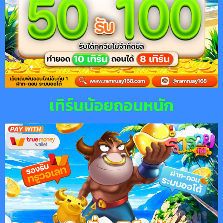
เทิร์นน้อยถอนหนัก