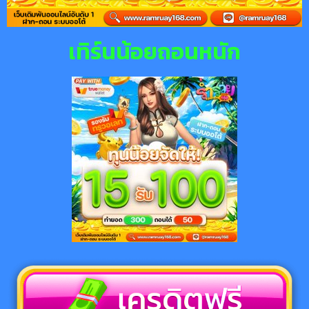
เทิร์นน้อยถอนหนัก