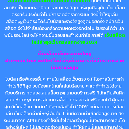
สล็อตเว็บตรงไม่มีผ่านเอเย่นต์ ไม่มีขั้นต่ำ
ทุกเกมที่เสนอให้
สมาชิกเป็นเกมยอดนิยม และมาแรงที่สุดแห่งยุคปัจจุบัน เว็บสล็อต
ตรงที่รับประกันว่าไม่มีการลดอัตราการชนะ สิ่งนี้ทำให้ผู้เล่น
สล็อตpgเว็บตรง ได้รับโบนัสและรางวัลสูงสุดบ่อยครั้ง สมัครเว็บ
สล็อต จึงไม่จำเป็นต้องกลัวความผิดหวังอีกต่อไป รับรองได้ว่า นัก
พนันออนไลน์ จะให้ความชื่นชอบและทำเงินกำไร ภายใต้
เว็บสล็อต
ใหม่ล่าสุดเว็บตรงแตกง่าย 2024
เว็บสล็อตเว็บตรงค่ายใหญ่
ฝาก-ถอน true wallet ไม่มี บัญชีธนาคาร ที่มีอัตราการจ่าย
เงินรางวัลสูง
โบนัส หรือฟีเจอร์อื่นๆ ภายใน สล็อตเว็บตรง จะให้โอกาสในการทำ
กำไรที่ดีที่สุด งบน้อยแค่ไหนก็เล่นได้สบาย ๆ แต่ทำกำไรได้ง่าย
ด้วยบริการ ทดลองเล่นสล็อต pg โหมดบริการฟรี ที่นักเดิมพันฝึก
ความชำนาญในการเล่นเกม สล็อต ทดลองเล่นฟรี ถอนได้ คุ้มสุด
คุ้ม ที่เว็บสล็อต อันดับ 1 ที่คุณเชื่อถือได้ 100% แน่นอนว่าการเลือก
เล่น เว็บสล็อตค่ายใหญ่ อันดับ 1 นั้นมีความน่าเชื่อถือที่สูงมาก ยิ่ง
ระบบมาจาก API แท้ยิ่งทำให้มั่นใจได้เลยว่าคุณนั้นจะสามารถเล่นได้
อย่างลื่นไหล ไม่มีสะดุดอย่างแน่นอน ทำให้ผู้คนนั้นนิยมเข้ามาร่วม