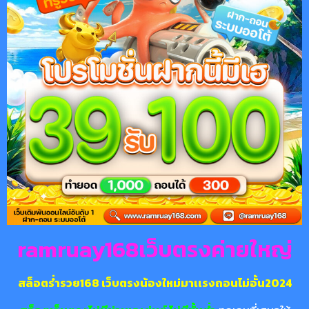
ramruay168เว็บตรงค่ายใหญ่
สล็อตร่ำรวย168 เว็บตรงน้องใหม่มาเเรงถอนไม่อั้น2024