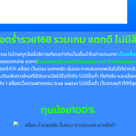
อตรํ่ารวย168 รวมเกม แตกดี ไม่มี
รง ในไทยทุกวันนี้บริการเทียบเท่ากับเว็บชั้นนำในต่างประเทศ
เว็บสล็
 สลอตแตกง่าย แตกจ
ริง แตกหนัก จากทั่วโลกมากมาย สำหรับค่ายเก
งเรียกได้ว่า สล็อต เว็บตรง แตกหนัก นั่นเอง การเล่นเกมพนันไม่ได้น่ากล
มต้นเส้นทางใหม่ที่มีเงินรางวัลได้ไม่จำกัด ไม่มีขั้นต่ำ ที่แท้จริง และ
ดับ 1 สล็อตเว็บตรงฝากถอน true wallet ไม่มีขั้นต่ํา เว็บตรงแท้ ที่ดีที
ทุนน้อย100%