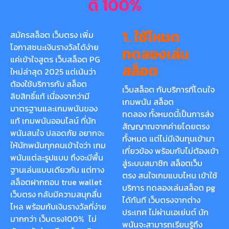
ดี 100%
1. ใช้โหมด
สมัครสล็อต เว็บตรง เพิ่ม
โอกาสชนะเงินรางวัลได้ง่าย
ทดลองเล่น
แค่เข้าใจสูตร เว็บสล็อต PG
สล็อต
ใหม่ล่าสุด 2025 แต่เน้นว่า
ต้องใช้บริการกับ สล็อต
เว็บสล็อต กับบริการที่โดนใจ
ลิขสิทธิ์แท้ เนื่องจากว่ามี
เกมพนัน สล็อต
มาตรฐานและเกมพนันของ
ทดลอง ทั้งหมดนี้เป็นการส่ง
แท้ เกมพนันออนไลน์ ที่นัก
สัญญาณจากค่ายโดยตรง
พนันสนใจ ปลอดภัย อยากจะ
ทั้งหมด แต่ไม่มีเงินทุนเข้ามา
ให้นักพนันทุกคนเข้าใจว่า เกม
เกี่ยวข้อง พร้อมกับไม่ต้องเข้า
พนันแต่ละรูปแบบ ถึงจะมีพื้น
สู่ระบบสมาชิก สล็อตเว็บ
ฐานเล่นแบบเดียวกัน แต่ทาง
ตรง สนใจเกมแบบไหน เข้าใช้
สล็อตฝากถอน true wallet
บริการ ทดลองเล่นสล็อต pg
เว็บตรง กลับมีความสนุกลื่น
ได้ทันที เว็บตรงจากต่าง
ไหล พร้อมกับเงินรางวัลที่ง่าย
ประเทศ ไม่ผ่านเอเย่นต์ นัก
มากกว่า เว็บตรง100% ไม่
พนันจะสามารถเรียนรู้ถึง