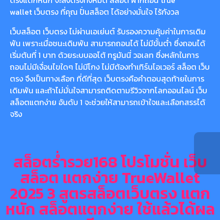
wallet เว็บตรง ที่คุณ ปั่นสล็อต ได้อย่างมั่นใจ ไร้กังวล
เว็บสล็อต เว็บตรง ไม่ผ่านเอเย่นต์ รับรองความคุ้มค่าในการเดิม
พัน เพราะเมื่อชนะเดิมพัน สามารถถอนได้ ไม่มีขั้นต่ำ ซึ่งถอนได้
เริ่มต้นที่ 1 บาท ด้วยระบบออโต้ ทรูมันนี่ วอเลท ซึ่งหลักในการ
ถอนไม่มีเงื่อนไขใดๆ ไม่มีโกง ไม่มีต้องทำเทิร์นโอเวอร์ สล็อต เว็บ
ตรง จึงเป็นทางเลือก ที่ดีที่สุด เว็บตรงคือคำตอบสุดท้ายในการ
เดิมพัน และถ้าไม่มั่นใจสามารถติดตามรีวิวจากโลกออนไลน์ เว็บ
สล็อตแตกง่าย อันดับ 1 จะช่วยให้สามารถเข้าใจและเลือกสรรได้
จริง
สล็อตรํ่ารวย168 โปรโมชั่น เว็บ
สล็อต แตกง่าย TrueWallet
2025 3 สูตรสล็อตเว็บตรง แตก
หนัก สล็อตแตกง่าย ใช้แล้วได้ผล