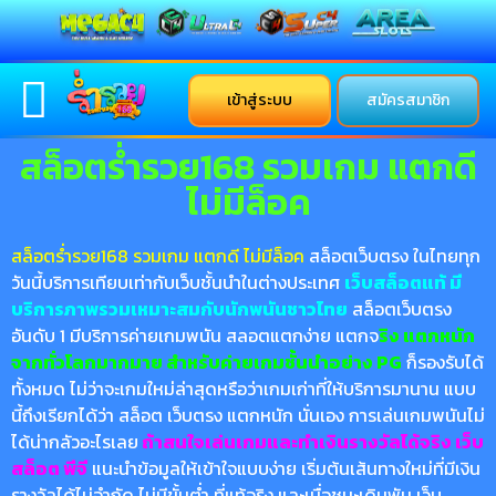
เข้าสู่ระบบ
สมัครสมาชิก
สล็อตรํ่ารวย168 รวมเกม แตกดี
ไม่มีล็อค
สล็อตรํ่ารวย168 รวมเกม แตกดี ไม่มีล็อค
สล็อตเว็บตรง ในไทยทุก
วันนี้บริการเทียบเท่ากับเว็บชั้นนำในต่างประเทศ
เว็บสล็อตแท้ มี
บริการภาพรวมเหมาะสมกับนักพนันชาวไทย
สล็อตเว็บตรง
อันดับ 1 มีบริการค่ายเกมพนัน สลอตแตกง่าย แตกจ
ริง แตกหนัก
จากทั่วโลกมากมาย สำหรับค่ายเกมชั้นนำอย่าง PG
ก็รองรับได้
ทั้งหมด ไม่ว่าจะเกมใหม่ล่าสุดหรือว่าเกมเก่าที่ให้บริการมานาน แบบ
นี้ถึงเรียกได้ว่า สล็อต เว็บตรง แตกหนัก นั่นเอง การเล่นเกมพนันไม่
ได้น่ากลัวอะไรเลย
ถ้าสนใจเล่นเกมและทำเงินรางวัลได้จริง เว็บ
สล็อต พีจี
แนะนำข้อมูลให้เข้าใจแบบง่าย เริ่มต้นเส้นทางใหม่ที่มีเงิน
รางวัลได้ไม่จำกัด ไม่มีขั้นต่ำ ที่แท้จริง และเมื่อชนะเดิมพัน เว็บ