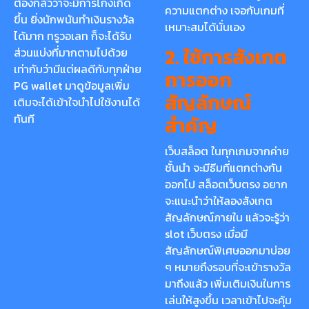
ต้องกลัวว่าจะมีการโกงเกิด
ความแตกต่าง เจอกับเกมที่
ขึ้น ยิ่งนักพนันทำเงินรางวัล
เหมาะสมได้นั่นเอง
ได้มาก ทรูวอเลท ก็จะได้รับ
2. ใช้การสังเกต
ส่วนแบ่งที่มากตามไปด้วย
เท่ากับว่ามีแต่ผลดีกับทุกฝ่าย
การออก
PG wallet มาดูข้อมูลเพิ่ม
สัญลักษณ์
เติมจะได้เข้าใจนำไปใช้งานได้
ทันที
สำคัญ
เว็บสล็อต ในทุกเกมจากค่าย
ชั้นนำ จะมีธีมที่แตกต่างกัน
ออกไป สล็อตเว็บตรง อยาก
จะแนะนำว่าให้ลองสังเกต
สัญลักษณ์ภายใน แล้วจะรู้ว่า
slot เว็บตรง เมื่อมี
สัญลักษณ์พิเศษออกมาบ่อย
ๆ หมายถึงรอบที่จะเข้ารางวัล
มาถึงแล้ว เพิ่มเติมเงินในการ
เล่นให้สูงขึ้น เวลาเข้าไปจะคุ้ม