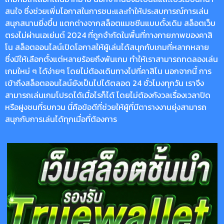
สนใจ ซึ่งช่วยเพิ่มโอกาสในการชนะและทำให้ประสบการณ์การเล่น
สนุกสนานยิ่งขึ้น แตกต่างจากสล็อตแมชชีนแบบดั้งเดิม สล็อตเว็บ
ตรงไม่ผ่านเอเย่นต์ 2024 ที่ถูกจำกัดในพื้นที่ทางกายภาพของคาสิ
โน สล็อตออนไลน์เปิดโอกาสให้ผู้เล่นได้สนุกกับเกมที่หลากหลาย
ซึ่งมีให้เลือกตั้งแต่หลายร้อยถึงพันเกม ทำให้เราสามารถทดลองเล่น
เกมใหม่ ๆ ได้ง่ายๆ โดยไม่ต้องเดินทางไปที่คาสิโน นอกจากนี้ การ
เข้าถึงสล็อตออนไลน์ยังเป็นไปได้ตลอด 24 ชั่วโมงทุกวัน เราจึง
สามารถเล่นเกมโปรดได้เมื่อไรก็ได้ โดยไม่ต้องกังวลเรื่องเวลาปิด
หรือฝูงชนที่รบกวน นี่คือข้อดีที่ช่วยให้ผู้ที่มีตารางงานยุ่งสามารถ
สนุกกับการเล่นได้ทุกเมื่อที่ต้องการ