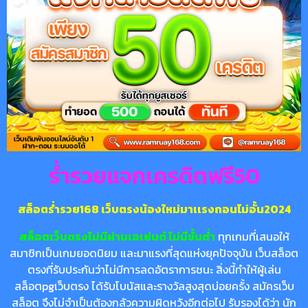
ร่ำรวยแจกเครดิตฟรี50
สล็อตร่ำรวย168 เว็บตรงน้องใหม่มาเเรงถอนไม่อั้น2024
สล็อตเว็บตรงไม่มีผ่านเอเย่นต์ ไม่มีขั้นต่ำ
ทุกเกมที่เสนอให้
สมาชิกเป็นเกมยอดนิยม และมาแรงที่สุดแห่งยุคปัจจุบัน เว็บสล็อต
ตรงที่รับประกันว่าไม่มีการลดอัตราการชนะ สิ่งนี้ทำให้ผู้เล่น
สล็อตpgเว็บตรง ได้รับโบนัสและรางวัลสูงสุดบ่อยครั้ง สมัครเว็บ
สล็อต จึงไม่จำเป็นต้องกลัวความผิดหวังอีกต่อไป รับรองได้ว่า นัก