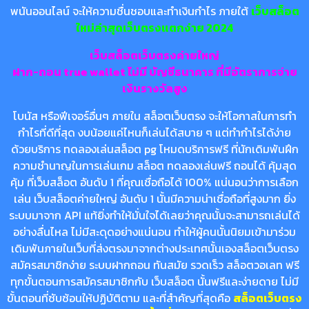
พนันออนไลน์ จะให้ความชื่นชอบและทำเงินกำไร ภายใต้
เว็บสล็อต
ใหม่ล่าสุดเว็บตรงแตกง่าย 2024
เว็บสล็อตเว็บตรงค่ายใหญ่
ฝาก-ถอน true wallet ไม่มี บัญชีธนาคาร ที่มีอัตราการจ่าย
เงินรางวัลสูง
โบนัส หรือฟีเจอร์อื่นๆ ภายใน สล็อตเว็บตรง จะให้โอกาสในการทำ
กำไรที่ดีที่สุด งบน้อยแค่ไหนก็เล่นได้สบาย ๆ แต่ทำกำไรได้ง่าย
ด้วยบริการ ทดลองเล่นสล็อต pg โหมดบริการฟรี ที่นักเดิมพันฝึก
ความชำนาญในการเล่นเกม สล็อต ทดลองเล่นฟรี ถอนได้ คุ้มสุด
คุ้ม ที่เว็บสล็อต อันดับ 1 ที่คุณเชื่อถือได้ 100% แน่นอนว่าการเลือก
เล่น เว็บสล็อตค่ายใหญ่ อันดับ 1 นั้นมีความน่าเชื่อถือที่สูงมาก ยิ่ง
ระบบมาจาก API แท้ยิ่งทำให้มั่นใจได้เลยว่าคุณนั้นจะสามารถเล่นได้
อย่างลื่นไหล ไม่มีสะดุดอย่างแน่นอน ทำให้ผู้คนนั้นนิยมเข้ามาร่วม
เดิมพันภายในเว็บที่ส่งตรงมาจากต่างประเทศนั้นเอง
สล็อตเว็บตรง
สมัครสมาชิกง่าย ระบบฝากถอน ทันสมัย รวดเร็ว สล็อตวอเลท ฟรี
ทุกขั้นตอน
การสมัครสมาชิกกับ เว็บสล็อต นั้นฟรีและง่ายดาย ไม่มี
ขั้นตอนที่ซับซ้อนให้ปฏิบัติตาม และที่สำคัญที่สุดคือ
สล็อตเว็บตรง