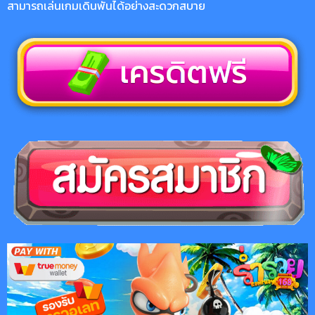
สามารถเล่นเกมเดินพันได้อย่างสะดวกสบาย