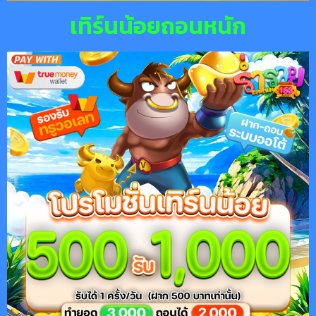
เทิร์นน้อยถอนหนัก