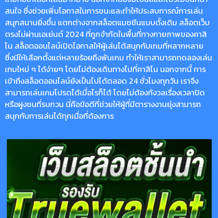
สนใจ ซึ่งช่วยเพิ่มโอกาสในการชนะและทำให้ประสบการณ์การเล่น
สนุกสนานยิ่งขึ้น แตกต่างจากสล็อตแมชชีนแบบดั้งเดิม สล็อตเว็บ
ตรงไม่ผ่านเอเย่นต์ 2024 ที่ถูกจำกัดในพื้นที่ทางกายภาพของคาสิ
โน สล็อตออนไลน์เปิดโอกาสให้ผู้เล่นได้สนุกกับเกมที่หลากหลาย
ซึ่งมีให้เลือกตั้งแต่หลายร้อยถึงพันเกม ทำให้เราสามารถทดลองเล่น
เกมใหม่ ๆ ได้ง่ายๆ โดยไม่ต้องเดินทางไปที่คาสิโน นอกจากนี้ การ
เข้าถึงสล็อตออนไลน์ยังเป็นไปได้ตลอด 24 ชั่วโมงทุกวัน เราจึง
สามารถเล่นเกมโปรดได้เมื่อไรก็ได้ โดยไม่ต้องกังวลเรื่องเวลาปิด
หรือฝูงชนที่รบกวน นี่คือข้อดีที่ช่วยให้ผู้ที่มีตารางงานยุ่งสามารถ
สนุกกับการเล่นได้ทุกเมื่อที่ต้องการ