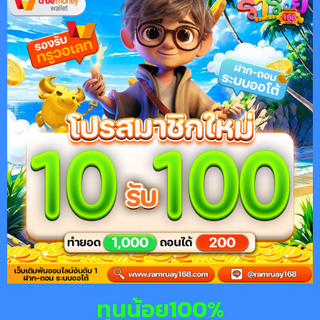
ทุนน้อย100%