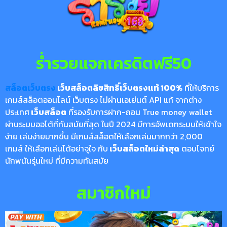
ร่ำรวยแจกเครดิตฟรี50
สล็อตเว็บตรง
เว็บสล็อตลิขสิทธิ์เว็บตรงแท้ 100%
ที่ให้บริการ
เกมส์สล็อตออนไลน์ เว็บตรง ไม่ผ่านเอเย่นต์ API แท้ จากต่าง
ประเทศ
เว็บสล็อต
ที่รองรับการฝาก-ถอน True money wallet
ผ่านระบบออโต้ที่ทันสมัยที่สุด ในปี 2024 มีการอัพเดทระบบให้เข้าใจ
ง่าย เล่นง่ายมากขึ้น มีเกมส์สล็อตให้เลือกเล่นมากกว่า 2,000
เกมส์ ให้เลือกเล่นได้อย่าจุใจ กับ
เว็บสล็อตใหม่ล่าสุด
ตอบโจทย์
นักพนันรุ่นใหม่ ที่มีความทันสมัย
สมาชิกใหม่