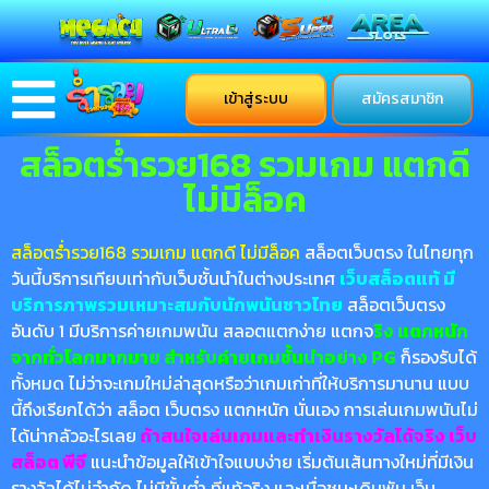
เข้าสู่ระบบ
สมัครสมาชิก
สล็อตรํ่ารวย168 รวมเกม แตกดี
ไม่มีล็อค
สล็อตรํ่ารวย168 รวมเกม แตกดี ไม่มีล็อค
สล็อตเว็บตรง ในไทยทุก
วันนี้บริการเทียบเท่ากับเว็บชั้นนำในต่างประเทศ
เว็บสล็อตแท้ มี
บริการภาพรวมเหมาะสมกับนักพนันชาวไทย
สล็อตเว็บตรง
อันดับ 1 มีบริการค่ายเกมพนัน สลอตแตกง่าย แตกจ
ริง แตกหนัก
จากทั่วโลกมากมาย สำหรับค่ายเกมชั้นนำอย่าง PG
ก็รองรับได้
ทั้งหมด ไม่ว่าจะเกมใหม่ล่าสุดหรือว่าเกมเก่าที่ให้บริการมานาน แบบ
นี้ถึงเรียกได้ว่า สล็อต เว็บตรง แตกหนัก นั่นเอง การเล่นเกมพนันไม่
ได้น่ากลัวอะไรเลย
ถ้าสนใจเล่นเกมและทำเงินรางวัลได้จริง เว็บ
สล็อต พีจี
แนะนำข้อมูลให้เข้าใจแบบง่าย เริ่มต้นเส้นทางใหม่ที่มีเงิน
รางวัลได้ไม่จำกัด ไม่มีขั้นต่ำ ที่แท้จริง และเมื่อชนะเดิมพัน เว็บ