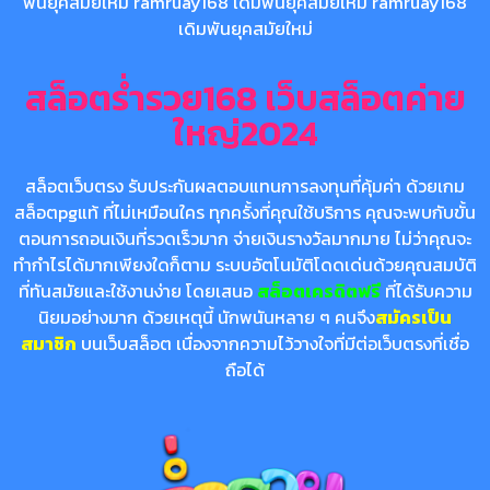
พันยุคสมัยใหม่ ramruay168 เดิมพันยุคสมัยใหม่ ramruay168
เดิมพันยุคสมัยใหม่
สล็อตร่ำรวย168 เว็บสล็อตค่าย
ใหญ่2024
สล็อตเว็บตรง รับประกันผลตอบแทนการลงทุนที่คุ้มค่า ด้วยเกม
สล็อตpgแท้ ที่ไม่เหมือนใคร ทุกครั้งที่คุณใช้บริการ คุณจะพบกับขั้น
ตอนการถอนเงินที่รวดเร็วมาก จ่ายเงินรางวัลมากมาย ไม่ว่าคุณจะ
ทำกำไรได้มากเพียงใดก็ตาม ระบบอัตโนมัติโดดเด่นด้วยคุณสมบัติ
ที่ทันสมัยและใช้งานง่าย โดยเสนอ
สล็อตเครดิตฟรี
ที่ได้รับความ
นิยมอย่างมาก ด้วยเหตุนี้ นักพนันหลาย ๆ คนจึง
สมัครเป็น
สมาชิก
บนเว็บสล็อต เนื่องจากความไว้วางใจที่มีต่อเว็บตรงที่เชื่อ
ถือได้