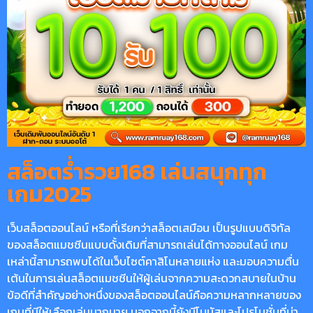
สล็อตร่ำรวย168 เล่นสนุกทุก
เกม2025
เว็บสล็อตออนไลน์ หรือที่เรียกว่าสล็อตเสมือน เป็นรูปแบบดิจิทัล
ของสล็อตแมชชีนแบบดั้งเดิมที่สามารถเล่นได้ทางออนไลน์ เกม
เหล่านี้สามารถพบได้ในเว็บไซต์คาสิโนหลายแห่ง และมอบความตื่น
เต้นในการเล่นสล็อตแมชชีนให้ผู้เล่นจากความสะดวกสบายในบ้าน
ข้อดีที่สำคัญอย่างหนึ่งของสล็อตออนไลน์คือความหลากหลายของ
เกมที่มีให้เลือกเล่นมากมาย นอกจากนี้ยังมีโบนัสและโปรโมชั่นที่น่า