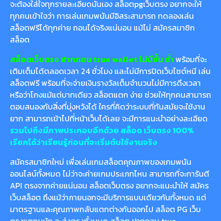
จะต้องใส่ใจทุกรายละเอียดนั่นเอง สล็อตpgเว็บตรง อยากจะให้
ทุกคนเข้าใจว่า การเล่นเกมพนันมีอิสระสามารถ ทดลองเล่น
สล็อตฟรีได้ทุกค่าย ถอนได้จริงแน่นอน แม้ไม่ สมัครสมาชิก
สล็อต
สล็อตเว็บตรง ฝากถอน true wallet ไม่มีขั้น ต่ํา
พร้อมที่จะ
เติมเต็มได้ตลอดเวลา 24 ชั่วโมง และไม่มีการปิดเว็บไซต์หนี เล่น
สล็อตฟรี พร้อมที่จะจ่ายเงินรางวัลเต็มจำนวนไม่มีการดึงเวลา
หรือว่าโกงแม้แต่บาทเดียว สล็อตแตก ง่าย ช่วยให้ทุกคนสามารถ
ตอบสนองกับสิ่งที่มุ่งหวังได้ ใครที่คิดว่าระบบที่ทันสมัยจะใช้งาน
ยาก สามารถเข้าไปที่หน้าเว็บได้เลย จะมีการแนะนำอย่างละเอียด
รวมไปถึงมีภาพประกอบอีกด้วย สล็อต เว็บตรง 100%
เรียกได้ว่าเรียนรู้ก่อนที่จะเริ่มต้นใช้งานจริง
สมัครสมาชิกใหม่ เพื่อเล่นเกมสล็อตคุณภาพของเกมพนัน
ออนไลน์ทั้งหมด ไม่ว่าจะค่ายเกมประเภทไหน สามารถที่จะการันตี
API ตรงจากค่ายแน่นอน สล็อตเว็บตรง อยากจะแนะนำให้ สมัคร
เว็บสล็อต ถึงแม้ว่าภายนอกจะมีบริการแบบเดียวกันทั้งหมด แต่
มาตรฐานและคุณภาพกลับแตกต่างกันออกไป สล็อต PG เว็บ
ตรงแตกหนัก จะส่งตรงทั้งหมด สล็อต ฝากถอน true