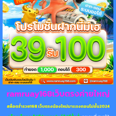
ramruay168เว็บตรงค่ายใหญ่
สล็อตร่ำรวย168 เว็บตรงน้องใหม่มาเเรงถอนไม่อั้น2024