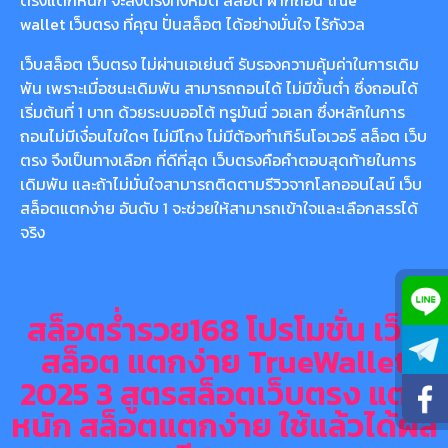
wallet เว็บตรง ที่คุณ ปั่นสล็อต ได้อย่างมั่นใจ ไร้กังวล
เว็บสล็อต เว็บตรง ไม่ผ่านเอเย่นต์ รับรองความคุ้มค่าในการเดิม
พัน เพราะเมื่อชนะเดิมพัน สามารถถอนได้ ไม่มีขั้นต่ำ ซึ่งถอนได้
เริ่มต้นที่ 1 บาท ด้วยระบบออโต้ ทรูมันนี่ วอเลท ซึ่งหลักในการ
ถอนไม่มีเงื่อนไขใดๆ ไม่มีโกง ไม่มีต้องทำเทิร์นโอเวอร์ สล็อต เว็บ
ตรง จึงเป็นทางเลือก ที่ดีที่สุด เว็บตรงคือคำตอบสุดท้ายในการ
เดิมพัน และถ้าไม่มั่นใจสามารถติดตามรีวิวจากโลกออนไลน์ เว็บ
สล็อตแตกง่าย อันดับ 1 จะช่วยให้สามารถเข้าใจและเลือกสรรได้
จริง
สล็อตรํ่ารวย168 โปรโมชั่น เว็บ
สล็อต แตกง่าย TrueWallet
2025 3 สูตรสล็อตเว็บตรง แตก
หนัก สล็อตแตกง่าย ใช้แล้วได้ผล