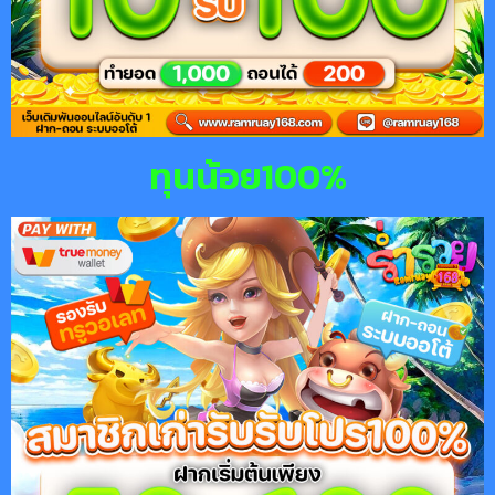
ทุนน้อย100%