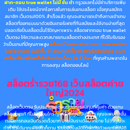
ฝาก-ถอน true wallet ไม่มี ขั้น ต่ํา
ทรูวอเลทไม่มีค่าบริการเพิ่ม
เติม ใช้ประโยชน์จากโอกาสในการเล่นเกมสล็อต เมื่อคุณสมัคร
สมาชิก เว็บตรง100% สำเร็จแล้ว คุณจะสามารถเข้าถึงทางเข้าเกม
สล็อตที่ออกแบบมาด้วยอินเทอร์เฟซที่ทันสมัยและใช้งานง่ายที่สุด
ปลอดภัย
ปั่นสล็อตนั้นไร้ปัญหาเพราะ สล็อตฝากถอน true wallet
เว็บตรง ให้ความสะดวกสบายเกมสล็อตต่างประเทศ ที่ได้ใบรับรอง
ว่าเป็นเกมที่มีคุณภาพสูง
สล็อตเว็บตรง ฝาก-ถอน true wallet
ไม่มี ธนาคาร ไม่มี ขั้น ต่ํา สามารถซื้อฟรีสปินได้ ไม่มีเด้ง ระบบ
เสถียร ปั่นสล็อต ได้อย่างต่อเนื่อง 24 ชั่วโมง
ที่คุณห้ามพลาดใน
การลงทุน สล็อตออนไลน์
สล็อตร่ำรวย168 เว็บสล็อตค่าย
ใหญ่2024
สล็อตเว็บตรง รับประกันผลตอบแทนการลงทุนที่คุ้มค่า ด้วยเกม
สล็อตpgแท้ ที่ไม่เหมือนใคร ทุกครั้งที่คุณใช้บริการ คุณจะพบกับขั้น
ตอนการถอนเงินที่รวดเร็วมาก จ่ายเงินรางวัลมากมาย ไม่ว่าคุณจะ
VVIP
สมัคร
เข้าเล่น
เครดิตฟรี
เข้าสู่ระบบ
ทำกำไรได้มากเพียงใดก็ตาม ระบบอัตโนมัติโดดเด่นด้วยคุณสมบัติ