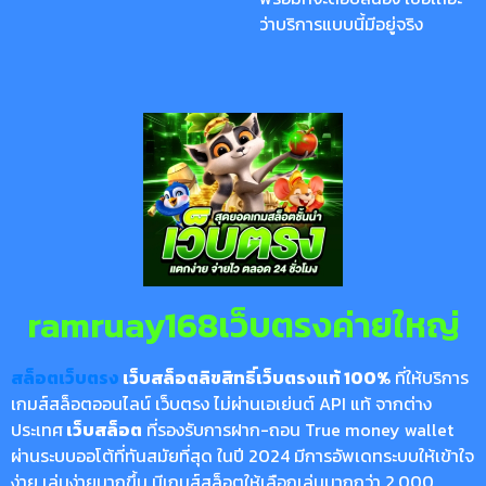
ว่าบริการแบบนี้มีอยู่จริง
ramruay168เว็บตรงค่ายใหญ่
สล็อตเว็บตรง
เว็บสล็อตลิขสิทธิ์เว็บตรงแท้ 100%
ที่ให้บริการ
เกมส์สล็อตออนไลน์ เว็บตรง ไม่ผ่านเอเย่นต์ API แท้ จากต่าง
ประเทศ
เว็บสล็อต
ที่รองรับการฝาก-ถอน True money wallet
ผ่านระบบออโต้ที่ทันสมัยที่สุด ในปี 2024 มีการอัพเดทระบบให้เข้าใจ
ง่าย เล่นง่ายมากขึ้น มีเกมส์สล็อตให้เลือกเล่นมากกว่า 2,000