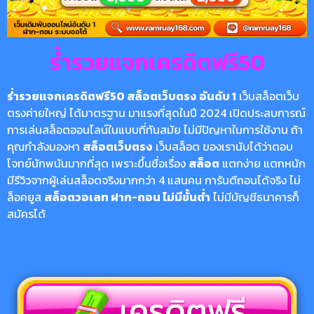
ร่ำรวยแจกเครดิตฟรี50
ร่ำรวยแจกเครดิตฟรี50 สล็อตเว็บตรง อันดับ 1
เว็บสล็อตเว็บ
ตรงค่ายใหญ่ ได้มาตรฐาน มาแรงที่สุดในปี 2024 เปิดประสบการณ์
การเล่นสล็อตออนไลน์ในแบบที่ทันสมัย ไม่มีปัญหาในการใช้งาน ถ้า
คุณกำลังมองหา
สล็อตเว็บตรง
เว็บสล็อต ของเรานับได้ว่าตอบ
โจทย์นักพนันมากที่สุด เพราะขึ้นชื่อเรื่อง
สล็อต
แตกง่าย แตกหนัก
มีรีวิวจากผู้เล่นสล็อตจริงมากกว่า 4 แสนคน การันตีถอนได้จริง ไม่
ล็อคยูส
สล็อตวอเลท ฝาก-ถอน ไม่มีขั้นต่ำ
ไม่มีบัญชีธนาคารก็
สมัครได้