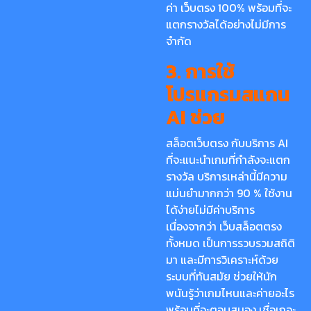
ค่า เว็บตรง 100% พร้อมที่จะ
แตกรางวัลได้อย่างไม่มีการ
จำกัด
3. การใช้
โปรแกรมสแกน
AI ช่วย
สล็อตเว็บตรง กับบริการ AI
ที่จะแนะนำเกมที่กำลังจะแตก
รางวัล บริการเหล่านี้มีความ
แม่นยำมากกว่า 90 % ใช้งาน
ได้ง่ายไม่มีค่าบริการ
เนื่องจากว่า เว็บสล็อตตรง
ทั้งหมด เป็นการรวบรวมสถิติ
มา และมีการวิเคราะห์ด้วย
ระบบที่ทันสมัย ช่วยให้นัก
พนันรู้ว่าเกมไหนและค่ายอะไร
พร้อมที่จะตอบสนอง เชื่อเถอะ