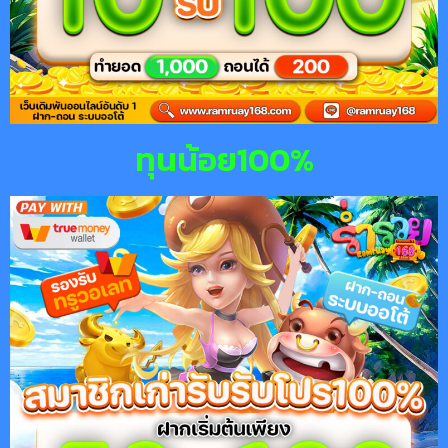
ทุนน้อย100%