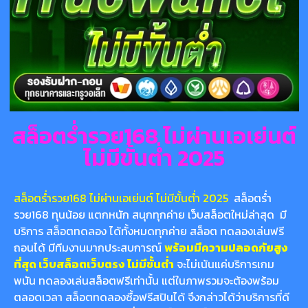
สล็อตรํ่ารวย168 ไม่ผ่านเอเย่นต์
ไม่มีขั้นต่ำ 2025
สล็อตรํ่ารวย168 ไม่ผ่านเอเย่นต์ ไม่มีขั้นต่ำ 2025
สล็อตรํ่า
รวย168 ทุนน้อย แตกหนัก สนุกทุกค่าย เว็บสล็อตใหม่ล่าสุด มี
บริการ สล็อตทดลอง ได้ทั้งหมดทุกค่าย สล็อต ทดลองเล่นฟรี
ถอนได้ มีทีมงานมากประสบการณ์
พร้อมมีความปลอดภัยสูง
ที่สุด เว็บสล็อตเว็บตรง ไม่มีขั้นต่ำ
จะไม่เน้นแค่บริการเกม
พนัน ทดลองเล่นสล็อตฟรีเท่านั้น แต่ในภาพรวมจะต้องพร้อม
ตลอดเวลา สล็อตทดลองซื้อฟรีสปินได้ จึงกล่าวได้ว่าบริการที่ดี