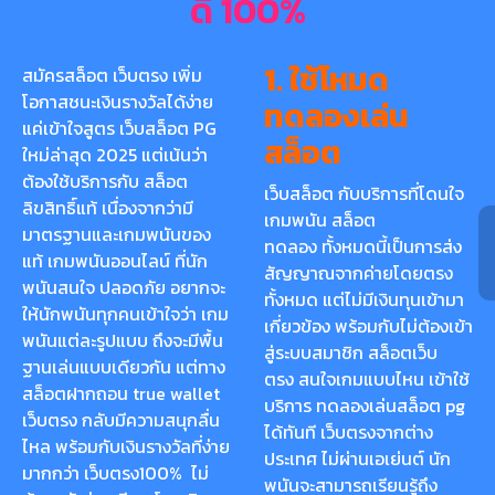
ดี 100%
1. ใช้โหมด
สมัครสล็อต เว็บตรง เพิ่ม
โอกาสชนะเงินรางวัลได้ง่าย
ทดลองเล่น
แค่เข้าใจสูตร เว็บสล็อต PG
สล็อต
ใหม่ล่าสุด 2025 แต่เน้นว่า
ต้องใช้บริการกับ สล็อต
เว็บสล็อต กับบริการที่โดนใจ
ลิขสิทธิ์แท้ เนื่องจากว่ามี
เกมพนัน สล็อต
มาตรฐานและเกมพนันของ
ทดลอง ทั้งหมดนี้เป็นการส่ง
แท้ เกมพนันออนไลน์ ที่นัก
สัญญาณจากค่ายโดยตรง
พนันสนใจ ปลอดภัย อยากจะ
ทั้งหมด แต่ไม่มีเงินทุนเข้ามา
ให้นักพนันทุกคนเข้าใจว่า เกม
เกี่ยวข้อง พร้อมกับไม่ต้องเข้า
พนันแต่ละรูปแบบ ถึงจะมีพื้น
สู่ระบบสมาชิก สล็อตเว็บ
ฐานเล่นแบบเดียวกัน แต่ทาง
ตรง สนใจเกมแบบไหน เข้าใช้
สล็อตฝากถอน true wallet
บริการ ทดลองเล่นสล็อต pg
เว็บตรง กลับมีความสนุกลื่น
ได้ทันที เว็บตรงจากต่าง
ไหล พร้อมกับเงินรางวัลที่ง่าย
ประเทศ ไม่ผ่านเอเย่นต์ นัก
มากกว่า เว็บตรง100% ไม่
พนันจะสามารถเรียนรู้ถึง