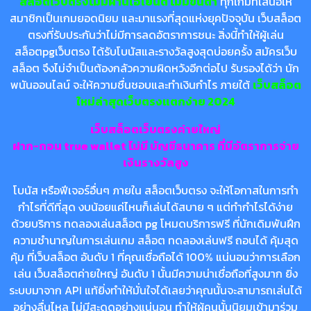
สล็อตเว็บตรงไม่มีผ่านเอเย่นต์ ไม่มีขั้นต่ำ
ทุกเกมที่เสนอให้
สมาชิกเป็นเกมยอดนิยม และมาแรงที่สุดแห่งยุคปัจจุบัน เว็บสล็อต
ตรงที่รับประกันว่าไม่มีการลดอัตราการชนะ สิ่งนี้ทำให้ผู้เล่น
สล็อตpgเว็บตรง ได้รับโบนัสและรางวัลสูงสุดบ่อยครั้ง สมัครเว็บ
สล็อต จึงไม่จำเป็นต้องกลัวความผิดหวังอีกต่อไป รับรองได้ว่า นัก
พนันออนไลน์ จะให้ความชื่นชอบและทำเงินกำไร ภายใต้
เว็บสล็อต
ใหม่ล่าสุดเว็บตรงแตกง่าย 2024
เว็บสล็อตเว็บตรงค่ายใหญ่
ฝาก-ถอน true wallet ไม่มี บัญชีธนาคาร ที่มีอัตราการจ่าย
เงินรางวัลสูง
โบนัส หรือฟีเจอร์อื่นๆ ภายใน สล็อตเว็บตรง จะให้โอกาสในการทำ
กำไรที่ดีที่สุด งบน้อยแค่ไหนก็เล่นได้สบาย ๆ แต่ทำกำไรได้ง่าย
ด้วยบริการ ทดลองเล่นสล็อต pg โหมดบริการฟรี ที่นักเดิมพันฝึก
ความชำนาญในการเล่นเกม สล็อต ทดลองเล่นฟรี ถอนได้ คุ้มสุด
คุ้ม ที่เว็บสล็อต อันดับ 1 ที่คุณเชื่อถือได้ 100% แน่นอนว่าการเลือก
เล่น เว็บสล็อตค่ายใหญ่ อันดับ 1 นั้นมีความน่าเชื่อถือที่สูงมาก ยิ่ง
ระบบมาจาก API แท้ยิ่งทำให้มั่นใจได้เลยว่าคุณนั้นจะสามารถเล่นได้
อย่างลื่นไหล ไม่มีสะดุดอย่างแน่นอน ทำให้ผู้คนนั้นนิยมเข้ามาร่วม