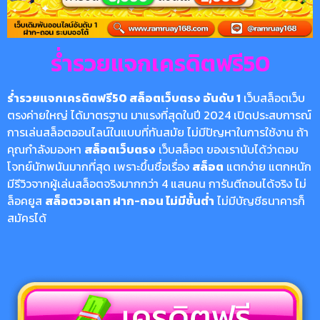
ร่ำรวยแจกเครดิตฟรี50
ร่ำรวยแจกเครดิตฟรี50 สล็อตเว็บตรง อันดับ 1
เว็บสล็อตเว็บ
ตรงค่ายใหญ่ ได้มาตรฐาน มาแรงที่สุดในปี 2024 เปิดประสบการณ์
การเล่นสล็อตออนไลน์ในแบบที่ทันสมัย ไม่มีปัญหาในการใช้งาน ถ้า
คุณกำลังมองหา
สล็อตเว็บตรง
เว็บสล็อต ของเรานับได้ว่าตอบ
โจทย์นักพนันมากที่สุด เพราะขึ้นชื่อเรื่อง
สล็อต
แตกง่าย แตกหนัก
มีรีวิวจากผู้เล่นสล็อตจริงมากกว่า 4 แสนคน การันตีถอนได้จริง ไม่
ล็อคยูส
สล็อตวอเลท ฝาก-ถอน ไม่มีขั้นต่ำ
ไม่มีบัญชีธนาคารก็
สมัครได้