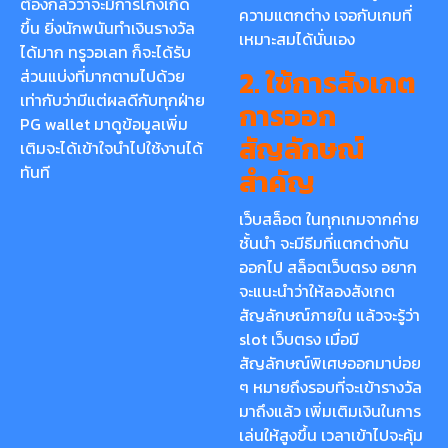
ต้องกลัวว่าจะมีการโกงเกิด
ความแตกต่าง เจอกับเกมที่
ขึ้น ยิ่งนักพนันทำเงินรางวัล
เหมาะสมได้นั่นเอง
ได้มาก ทรูวอเลท ก็จะได้รับ
2. ใช้การสังเกต
ส่วนแบ่งที่มากตามไปด้วย
เท่ากับว่ามีแต่ผลดีกับทุกฝ่าย
การออก
PG wallet มาดูข้อมูลเพิ่ม
สัญลักษณ์
เติมจะได้เข้าใจนำไปใช้งานได้
ทันที
สำคัญ
เว็บสล็อต ในทุกเกมจากค่าย
ชั้นนำ จะมีธีมที่แตกต่างกัน
ออกไป สล็อตเว็บตรง อยาก
จะแนะนำว่าให้ลองสังเกต
สัญลักษณ์ภายใน แล้วจะรู้ว่า
slot เว็บตรง เมื่อมี
สัญลักษณ์พิเศษออกมาบ่อย
ๆ หมายถึงรอบที่จะเข้ารางวัล
มาถึงแล้ว เพิ่มเติมเงินในการ
เล่นให้สูงขึ้น เวลาเข้าไปจะคุ้ม