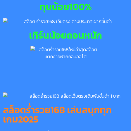
ทุนน้อย100%
เทิร์นน้อยถอนหนัก
สล็อตร่ำรวย168 เล่นสนุกทุก
เกม2025