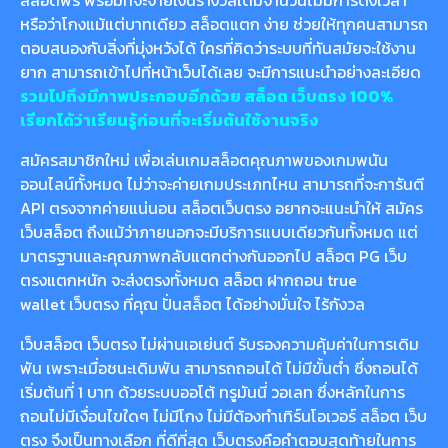
หรือว่าโกงแม้แต่บาทเดียว สล็อตแตก ง่าย ช่วยให้ทุกคนสามารถ
ตอบสนองกับสิ่งที่มุ่งหวังได้ ใครที่คิดว่าระบบที่ทันสมัยจะใช้งาน
ยาก สามารถเข้าไปที่หน้าเว็บได้เลย จะมีการแนะนำอย่างละเอียด
รวมไปถึงมีภาพประกอบอีกด้วย สล็อต เว็บตรง 100%
เรียกได้ว่าเรียนรู้ก่อนที่จะเริ่มต้นใช้งานจริง
สมัครสมาชิกใหม่ เพื่อเล่นเกมสล็อตคุณภาพของเกมพนัน
ออนไลน์ทั้งหมด ไม่ว่าจะค่ายเกมประเภทไหน สามารถที่จะการันตี
API ตรงจากค่ายแน่นอน สล็อตเว็บตรง อยากจะแนะนำให้ สมัคร
เว็บสล็อต ถึงแม้ว่าภายนอกจะมีบริการแบบเดียวกันทั้งหมด แต่
มาตรฐานและคุณภาพกลับแตกต่างกันออกไป สล็อต PG เว็บ
ตรงแตกหนัก จะส่งตรงทั้งหมด สล็อต ฝากถอน true
wallet เว็บตรง ที่คุณ ปั่นสล็อต ได้อย่างมั่นใจ ไร้กังวล
เว็บสล็อต เว็บตรง ไม่ผ่านเอเย่นต์ รับรองความคุ้มค่าในการเดิม
พัน เพราะเมื่อชนะเดิมพัน สามารถถอนได้ ไม่มีขั้นต่ำ ซึ่งถอนได้
เริ่มต้นที่ 1 บาท ด้วยระบบออโต้ ทรูมันนี่ วอเลท ซึ่งหลักในการ
ถอนไม่มีเงื่อนไขใดๆ ไม่มีโกง ไม่มีต้องทำเทิร์นโอเวอร์ สล็อต เว็บ
ตรง จึงเป็นทางเลือก ที่ดีที่สุด เว็บตรงคือคำตอบสุดท้ายในการ