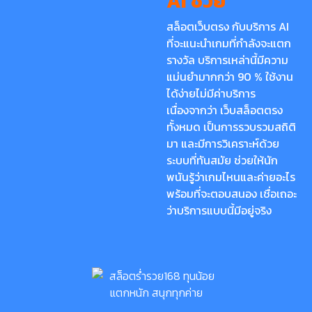
AI ช่วย
สล็อตเว็บตรง กับบริการ AI
ที่จะแนะนำเกมที่กำลังจะแตก
รางวัล บริการเหล่านี้มีความ
แม่นยำมากกว่า 90 % ใช้งาน
ได้ง่ายไม่มีค่าบริการ
เนื่องจากว่า เว็บสล็อตตรง
ทั้งหมด เป็นการรวบรวมสถิติ
มา และมีการวิเคราะห์ด้วย
ระบบที่ทันสมัย ช่วยให้นัก
พนันรู้ว่าเกมไหนและค่ายอะไร
พร้อมที่จะตอบสนอง เชื่อเถอะ
ว่าบริการแบบนี้มีอยู่จริง