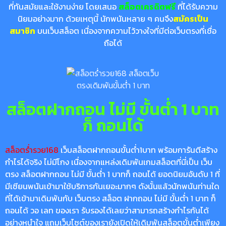
ที่ทันสมัยและใช้งานง่าย โดยเสนอ
สล็อตเครดิตฟรี
ที่ได้รับความ
นิยมอย่างมาก ด้วยเหตุนี้ นักพนันหลาย ๆ คนจึง
สมัครเป็น
สมาชิก
บนเว็บสล็อต เนื่องจากความไว้วางใจที่มีต่อเว็บตรงที่เชื่อ
ถือได้
สล็อตฝากถอน ไม่มี ขั้นต่ำ 1 บาท
ก็ ถอนได้
สล็อตร่ำรวย168
เว็บสล็อตฝากถอนขั้นต่ำ1บาท พร้อมการันตีสร้าง
กำไรได้จริง ไม่มีโกง เนื่องจากแหล่งเดิมพันเกมสล็อตที่นี่เป็น เว็บ
ตรง สล็อตฝากถอน ไม่มี ขั้นต่ำ 1 บาทก็ ถอนได้ ยอดนิยมอันดับ 1 ที่
มีเซียนพนันเข้ามาใช้บริการกันเยอะมากๆ ดังนั้นแล้วนักพนันท่านใด
ที่ได้เข้ามาเดิมพันกับ เว็บตรง สล็อต ฝากถอน ไม่มี ขั้นต่ำ 1 บาท ก็
ถอนได้ วอ เลท ของเรา รับรองได้เลยว่าสามารถสร้างกำไรกันได้
อย่างหนำใจ แถมเว็บไซต์ของเรายังเปิดให้เดิมพันสล็อตขั้นต่ำเพียง