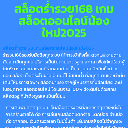
สล็อตรํ่ารวย168 เกม
สล็อตออนไลน์น้อง
ใหม่2025
สล็อตรํ่ารวย168 เกมสล็อตออนไลน์น้องใหม่2025
ร่ำรวย168รองรับมือถือทุกระบบ ให้การเข้าถึงที่สะดวกและง่ายดาย
กับสมาชิกทุกคน บริการเป็นไปตามมาตรฐานสากล เพื่อให้แน่ใจว่าผู้
ให้บริการเกมแต่ละรายที่ร่วมงานด้วยเป็น ค่ายเกมลิขสิทธิ์แท้ จะ
มอบ สล็อต เว็บตรงไม่ผ่านเอเย่นต์ไม่มีขั้นต่ำ ที่สนุกสนานและน่าตื่น
เต้น ให้บริการเฉพาะ สล็อตมาแรง จากผู้ให้บริการที่มีชื่อเสียงและมี
ใบอนุญาต สล็อตออนไลน์ ได้เงินจริง 100% ซึ่งเต็มไปด้วยเกม
สล็อตpg ที่น่าดึงดูดและเป็นที่นิยม
การเดิมพันที่ดีที่สุด บน เว็บสล็อตตรง วิธีที่สะดวกที่สุดวิธีหนึ่งใน
การสร้างรายได้ คือ การเล่นเกมสล็อตแตกง่าย แตกบ่อย ผ่านมือ
ถือ ฝากถอน เว็บตรงวอเลท ไม่มีขั้นต่ำ เล่นเกมสล็อตไม่ว่าคุณจะ