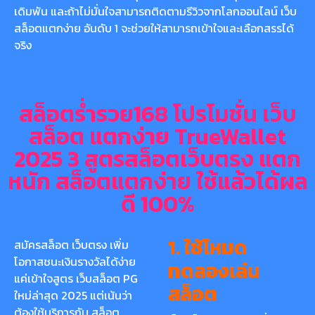
เดิมพัน และถ้าไม่มั่นใจสามารถติดตามรีวิวจากโลกออนไลน์ เว็บ
สล็อตแตกง่าย อันดับ 1 จะช่วยให้สามารถเข้าใจและเลือกสรรได้
จริง
สล็อตรํ่ารวย168 โปรโมชั่น เว็บ
สล็อต แตกง่าย TrueWallet
2025 3 สูตรสล็อตเว็บตรง แตก
หนัก สล็อตแตกง่าย ใช้แล้วได้ผล
ดี 100%
1. ใช้โหมด
สมัครสล็อต เว็บตรง เพิ่ม
โอกาสชนะเงินรางวัลได้ง่าย
ทดลองเล่น
แค่เข้าใจสูตร เว็บสล็อต PG
สล็อต
ใหม่ล่าสุด 2025 แต่เน้นว่า
ต้องใช้บริการกับ สล็อต