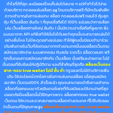
กำไรที่ดีที่สุด งบน้อยแค่ไหนก็เล่นได้สบาย ๆ แต่ทำกำไรได้ง่าย
ด้วยบริการ ทดลองเล่นสล็อต pg โหมดบริการฟรี ที่นักเดิมพันฝึก
ความชำนาญในการเล่นเกม สล็อต ทดลองเล่นฟรี ถอนได้ คุ้มสุด
คุ้ม ที่เว็บสล็อต อันดับ 1 ที่คุณเชื่อถือได้ 100% แน่นอนว่าการเลือก
เล่น เว็บสล็อตค่ายใหญ่ อันดับ 1 นั้นมีความน่าเชื่อถือที่สูงมาก ยิ่ง
ระบบมาจาก API แท้ยิ่งทำให้มั่นใจได้เลยว่าคุณนั้นจะสามารถเล่นได้
อย่างลื่นไหล ไม่มีสะดุดอย่างแน่นอน ทำให้ผู้คนนั้นนิยมเข้ามาร่วม
เดิมพันภายในเว็บที่ส่งตรงมาจากต่างประเทศนั้นเอง
สล็อตเว็บตรง
สมัครสมาชิกง่าย ระบบฝากถอน ทันสมัย รวดเร็ว สล็อตวอเลท ฟรี
ทุกขั้นตอน
การสมัครสมาชิกกับ เว็บสล็อต นั้นฟรีและง่ายดาย ไม่มี
ขั้นตอนที่ซับซ้อนให้ปฏิบัติตาม และที่สำคัญที่สุดคือ
สล็อตเว็บตรง
ฝาก-ถอน true wallet ไม่มี ขั้น ต่ํา
ทรูวอเลทไม่มีค่าบริการเพิ่ม
เติม ใช้ประโยชน์จากโอกาสในการเล่นเกมสล็อต เมื่อคุณสมัคร
สมาชิก เว็บตรง100% สำเร็จแล้ว คุณจะสามารถเข้าถึงทางเข้าเกม
สล็อตที่ออกแบบมาด้วยอินเทอร์เฟซที่ทันสมัยและใช้งานง่ายที่สุด
ปลอดภัย
ปั่นสล็อตนั้นไร้ปัญหาเพราะ สล็อตฝากถอน true wallet
เว็บตรง ให้ความสะดวกสบายเกมสล็อตต่างประเทศ ที่ได้ใบรับรอง
ว่าเป็นเกมที่มีคุณภาพสูง
สล็อตเว็บตรง ฝาก-ถอน true wallet
ไม่มี ธนาคาร ไม่มี ขั้น ต่ํา สามารถซื้อฟรีสปินได้ ไม่มีเด้ง ระบบ