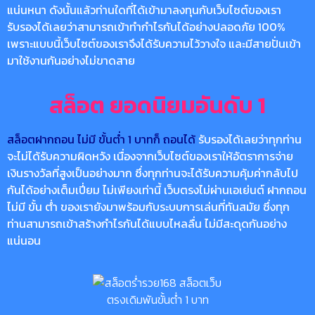
แน่นหนา ดังนั้นแล้วท่านใดที่ได้เข้ามาลงทุนกับเว็บไซต์ของเรา
รับรองได้เลยว่าสามารถเข้าทำกำไรกันได้อย่างปลอดภัย 100%
เพราะแบบนี้เว็บไซต์ของเราจึงได้รับความไว้วางใจ และมีสายปั่นเข้า
มาใช้งานกันอย่างไม่ขาดสาย
สล็อต ยอดนิยมอันดับ 1
สล็อตฝากถอน ไม่มี ขั้นต่ำ 1 บาทก็ ถอนได้
รับรองได้เลยว่าทุกท่าน
จะไม่ได้รับความผิดหวัง เนื่องจากเว็บไซต์ของเราให้อัตราการจ่าย
เงินรางวัลที่สูงเป็นอย่างมาก ซึ่งทุกท่านจะได้รับความคุ้มค่ากลับไป
กันได้อย่างเต็มเปี่ยม ไม่เพียงเท่านี้ เว็บตรงไม่ผ่านเอเย่นต์ ฝากถอน
ไม่มี ขั้น ต่ํา ของเรายังมาพร้อมกับระบบการเล่นที่ทันสมัย ซึ่งทุก
ท่านสามารถเข้าสร้างกำไรกันได้แบบไหลลื่น ไม่มีสะดุดกันอย่าง
แน่นอน