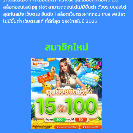
สล็อตออนไลน์ pg slot สามารถถอนได้ไม่มีขั้นต่ำ ด้วยระบบออโต้
สุดทันสมัย เว็บตรง อันดับ 1 สล็อตเว็บตรงฝากถอน true wallet
ไม่มีขั้นต่ํา เว็บตรงแท้ ที่ดีที่สุด ของไทยในปี 2025
สมาชิกใหม่