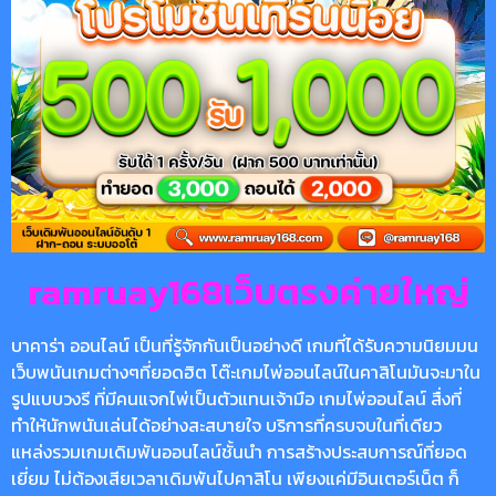
ramruay168เว็บตรงค่ายใหญ่
บาคาร่า ออนไลน์ เป็นที่รู้จักกันเป็นอย่างดี เกมที่ได้รับความนิยมมน
เว็บพนันเกมต่างๆที่ยอดฮิต โต๊ะเกมไพ่ออนไลน์ในคาสิโนมันจะมาใน
รูปแบบวงรี ที่มีคนแจกไพ่เป็นตัวแทนเจ้ามือ เกมไพ่ออนไลน์ สื่งที่
ทำให้นักพนันเล่นได้อย่างสะสบายใจ บริการที่ครบจบในที่เดียว
แหล่งรวมเกมเดิมพันออนไลน์ชั้นนำ การสร้างประสบการณ์ที่ยอด
เยี่ยม ไม่ต้องเสียเวลาเดิมพันไปคาสิโน เพียงแค่มีอินเตอร์เน็ต ก็