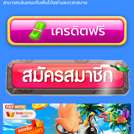
สามารถเล่นเกมเดินพันได้อย่างสะดวกสบาย