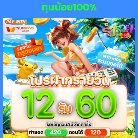
ทุนน้อย100%