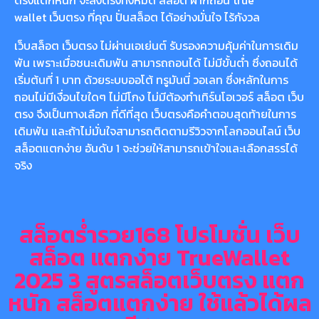
wallet เว็บตรง ที่คุณ ปั่นสล็อต ได้อย่างมั่นใจ ไร้กังวล
เว็บสล็อต เว็บตรง ไม่ผ่านเอเย่นต์ รับรองความคุ้มค่าในการเดิม
พัน เพราะเมื่อชนะเดิมพัน สามารถถอนได้ ไม่มีขั้นต่ำ ซึ่งถอนได้
เริ่มต้นที่ 1 บาท ด้วยระบบออโต้ ทรูมันนี่ วอเลท ซึ่งหลักในการ
ถอนไม่มีเงื่อนไขใดๆ ไม่มีโกง ไม่มีต้องทำเทิร์นโอเวอร์ สล็อต เว็บ
ตรง จึงเป็นทางเลือก ที่ดีที่สุด เว็บตรงคือคำตอบสุดท้ายในการ
เดิมพัน และถ้าไม่มั่นใจสามารถติดตามรีวิวจากโลกออนไลน์ เว็บ
สล็อตแตกง่าย อันดับ 1 จะช่วยให้สามารถเข้าใจและเลือกสรรได้
จริง
สล็อตรํ่ารวย168 โปรโมชั่น เว็บ
สล็อต แตกง่าย TrueWallet
2025 3 สูตรสล็อตเว็บตรง แตก
หนัก สล็อตแตกง่าย ใช้แล้วได้ผล