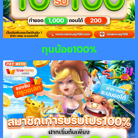
ทุนน้อย100%