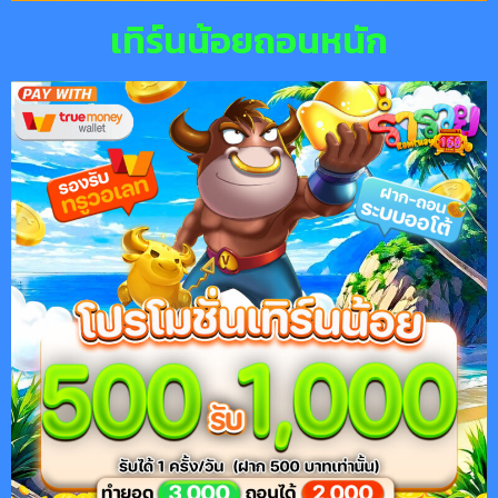
เทิร์นน้อยถอนหนัก