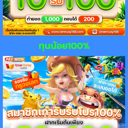
ทุนน้อย100%