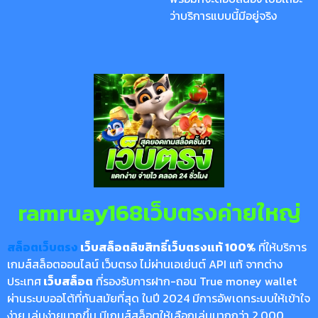
ว่าบริการแบบนี้มีอยู่จริง
ramruay168เว็บตรงค่ายใหญ่
สล็อตเว็บตรง
เว็บสล็อตลิขสิทธิ์เว็บตรงแท้ 100%
ที่ให้บริการ
เกมส์สล็อตออนไลน์ เว็บตรง ไม่ผ่านเอเย่นต์ API แท้ จากต่าง
ประเทศ
เว็บสล็อต
ที่รองรับการฝาก-ถอน True money wallet
ผ่านระบบออโต้ที่ทันสมัยที่สุด ในปี 2024 มีการอัพเดทระบบให้เข้าใจ
ง่าย เล่นง่ายมากขึ้น มีเกมส์สล็อตให้เลือกเล่นมากกว่า 2,000