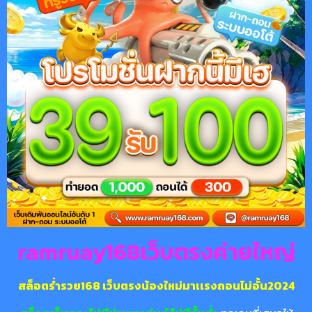
ramruay168เว็บตรงค่ายใหญ่
สล็อตร่ำรวย168 เว็บตรงน้องใหม่มาเเรงถอนไม่อั้น2024