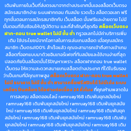
เดิมพันภายในเว็บที่ส่งตรงมาจากต่างประเทศนั้นเอง
สล็อตเว็บตรง
สมัครสมาชิกง่าย ระบบฝากถอน ทันสมัย รวดเร็ว สล็อตวอเลท ฟรี
ทุกขั้นตอน
การสมัครสมาชิกกับ เว็บสล็อต นั้นฟรีและง่ายดาย ไม่มี
ขั้นตอนที่ซับซ้อนให้ปฏิบัติตาม และที่สำคัญที่สุดคือ
สล็อตเว็บตรง
ฝาก-ถอน true wallet ไม่มี ขั้น ต่ํา
ทรูวอเลทไม่มีค่าบริการเพิ่ม
เติม ใช้ประโยชน์จากโอกาสในการเล่นเกมสล็อต เมื่อคุณสมัคร
สมาชิก เว็บตรง100% สำเร็จแล้ว คุณจะสามารถเข้าถึงทางเข้าเกม
สล็อตที่ออกแบบมาด้วยอินเทอร์เฟซที่ทันสมัยและใช้งานง่ายที่สุด
ปลอดภัย
ปั่นสล็อตนั้นไร้ปัญหาเพราะ สล็อตฝากถอน true wallet
เว็บตรง ให้ความสะดวกสบายเกมสล็อตต่างประเทศ ที่ได้ใบรับรอง
ว่าเป็นเกมที่มีคุณภาพสูง
สล็อตเว็บตรง ฝาก-ถอน true wallet
ไม่มี ธนาคาร ไม่มี ขั้น ต่ํา สามารถซื้อฟรีสปินได้ ไม่มีเด้ง ระบบ
เสถียร ปั่นสล็อต ได้อย่างต่อเนื่อง 24 ชั่วโมง
ที่คุณห้ามพลาดใน
การลงทุน สล็อตออนไลน์ ramruay168 เดิมพันยุคสมัยใหม่
ramruay168 เดิมพันยุคสมัยใหม่ ramruay168 เดิมพันยุคสมัย
ใหม่ ramruay168 เดิมพันยุคสมัยใหม่ ramruay168 เดิมพันยุค
สมัยใหม่ ramruay168 เดิมพันยุคสมัยใหม่ ramruay168 เดิมพัน
ยุคสมัยใหม่ ramruay168 เดิมพันยุคสมัยใหม่ ramruay168 เดิม