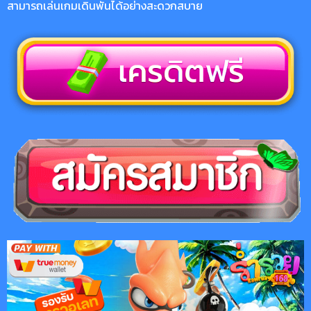
สามารถเล่นเกมเดินพันได้อย่างสะดวกสบาย