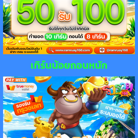
เทิร์นน้อยถอนหนัก