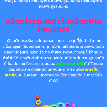
พันยุคสมัยใหม่ ramruay168 เดิมพันยุคสมัยใหม่ ramruay168
เดิมพันยุคสมัยใหม่
สล็อตร่ำรวย168 เว็บสล็อตค่าย
ใหญ่2024
สล็อตเว็บตรง รับประกันผลตอบแทนการลงทุนที่คุ้มค่า ด้วยเกม
สล็อตpgแท้ ที่ไม่เหมือนใคร ทุกครั้งที่คุณใช้บริการ คุณจะพบกับขั้น
ตอนการถอนเงินที่รวดเร็วมาก จ่ายเงินรางวัลมากมาย ไม่ว่าคุณจะ
ทำกำไรได้มากเพียงใดก็ตาม ระบบอัตโนมัติโดดเด่นด้วยคุณสมบัติ
ที่ทันสมัยและใช้งานง่าย โดยเสนอ
สล็อตเครดิตฟรี
ที่ได้รับความ
นิยมอย่างมาก ด้วยเหตุนี้ นักพนันหลาย ๆ คนจึง
สมัครเป็น
สมาชิก
บนเว็บสล็อต เนื่องจากความไว้วางใจที่มีต่อเว็บตรงที่เชื่อ
ถือได้