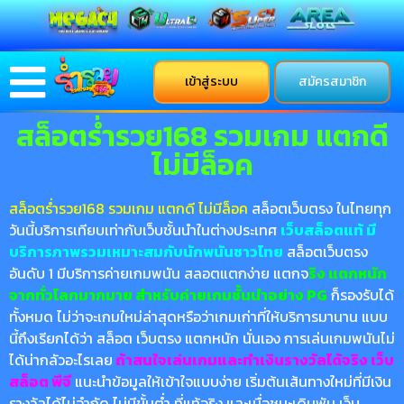
เข้าสู่ระบบ
สมัครสมาชิก
สล็อตรํ่ารวย168 รวมเกม แตกดี
ไม่มีล็อค
สล็อตรํ่ารวย168 รวมเกม แตกดี ไม่มีล็อค
สล็อตเว็บตรง ในไทยทุก
วันนี้บริการเทียบเท่ากับเว็บชั้นนำในต่างประเทศ
เว็บสล็อตแท้ มี
บริการภาพรวมเหมาะสมกับนักพนันชาวไทย
สล็อตเว็บตรง
อันดับ 1 มีบริการค่ายเกมพนัน สลอตแตกง่าย แตกจ
ริง แตกหนัก
จากทั่วโลกมากมาย สำหรับค่ายเกมชั้นนำอย่าง PG
ก็รองรับได้
ทั้งหมด ไม่ว่าจะเกมใหม่ล่าสุดหรือว่าเกมเก่าที่ให้บริการมานาน แบบ
นี้ถึงเรียกได้ว่า สล็อต เว็บตรง แตกหนัก นั่นเอง การเล่นเกมพนันไม่
ได้น่ากลัวอะไรเลย
ถ้าสนใจเล่นเกมและทำเงินรางวัลได้จริง เว็บ
สล็อต พีจี
แนะนำข้อมูลให้เข้าใจแบบง่าย เริ่มต้นเส้นทางใหม่ที่มีเงิน
รางวัลได้ไม่จำกัด ไม่มีขั้นต่ำ ที่แท้จริง และเมื่อชนะเดิมพัน เว็บ