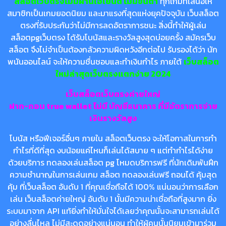
สล็อตเว็บตรงไม่มีผ่านเอเย่นต์ ไม่มีขั้นต่ำ
ทุกเกมที่เสนอให้
สมาชิกเป็นเกมยอดนิยม และมาแรงที่สุดแห่งยุคปัจจุบัน เว็บสล็อต
ตรงที่รับประกันว่าไม่มีการลดอัตราการชนะ สิ่งนี้ทำให้ผู้เล่น
สล็อตpgเว็บตรง ได้รับโบนัสและรางวัลสูงสุดบ่อยครั้ง สมัครเว็บ
สล็อต จึงไม่จำเป็นต้องกลัวความผิดหวังอีกต่อไป รับรองได้ว่า นัก
พนันออนไลน์ จะให้ความชื่นชอบและทำเงินกำไร ภายใต้
เว็บสล็อต
ใหม่ล่าสุดเว็บตรงแตกง่าย 2024
เว็บสล็อตเว็บตรงค่ายใหญ่
ฝาก-ถอน true wallet ไม่มี บัญชีธนาคาร ที่มีอัตราการจ่าย
เงินรางวัลสูง
โบนัส หรือฟีเจอร์อื่นๆ ภายใน สล็อตเว็บตรง จะให้โอกาสในการทำ
กำไรที่ดีที่สุด งบน้อยแค่ไหนก็เล่นได้สบาย ๆ แต่ทำกำไรได้ง่าย
ด้วยบริการ ทดลองเล่นสล็อต pg โหมดบริการฟรี ที่นักเดิมพันฝึก
ความชำนาญในการเล่นเกม สล็อต ทดลองเล่นฟรี ถอนได้ คุ้มสุด
คุ้ม ที่เว็บสล็อต อันดับ 1 ที่คุณเชื่อถือได้ 100% แน่นอนว่าการเลือก
เล่น เว็บสล็อตค่ายใหญ่ อันดับ 1 นั้นมีความน่าเชื่อถือที่สูงมาก ยิ่ง
ระบบมาจาก API แท้ยิ่งทำให้มั่นใจได้เลยว่าคุณนั้นจะสามารถเล่นได้
อย่างลื่นไหล ไม่มีสะดุดอย่างแน่นอน ทำให้ผู้คนนั้นนิยมเข้ามาร่วม