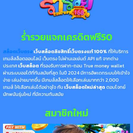
ร่ำรวยแจกเครดิตฟรี50
สล็อตเว็บตรง
เว็บสล็อตลิขสิทธิ์เว็บตรงแท้ 100%
ที่ให้บริการ
เกมส์สล็อตออนไลน์ เว็บตรง ไม่ผ่านเอเย่นต์ API แท้ จากต่าง
ประเทศ
เว็บสล็อต
ที่รองรับการฝาก-ถอน True money wallet
ผ่านระบบออโต้ที่ทันสมัยที่สุด ในปี 2024 มีการอัพเดทระบบให้เข้าใจ
ง่าย เล่นง่ายมากขึ้น มีเกมส์สล็อตให้เลือกเล่นมากกว่า 2,000
เกมส์ ให้เลือกเล่นได้อย่าจุใจ กับ
เว็บสล็อตใหม่ล่าสุด
ตอบโจทย์
นักพนันรุ่นใหม่ ที่มีความทันสมัย
สมาชิกใหม่