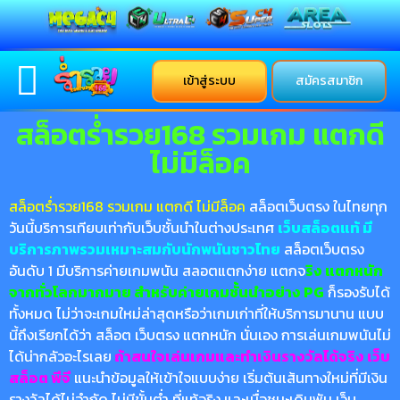
เข้าสู่ระบบ
สมัครสมาชิก
สล็อตรํ่ารวย168 รวมเกม แตกดี
ไม่มีล็อค
สล็อตรํ่ารวย168 รวมเกม แตกดี ไม่มีล็อค
สล็อตเว็บตรง ในไทยทุก
วันนี้บริการเทียบเท่ากับเว็บชั้นนำในต่างประเทศ
เว็บสล็อตแท้ มี
บริการภาพรวมเหมาะสมกับนักพนันชาวไทย
สล็อตเว็บตรง
อันดับ 1 มีบริการค่ายเกมพนัน สลอตแตกง่าย แตกจ
ริง แตกหนัก
จากทั่วโลกมากมาย สำหรับค่ายเกมชั้นนำอย่าง PG
ก็รองรับได้
ทั้งหมด ไม่ว่าจะเกมใหม่ล่าสุดหรือว่าเกมเก่าที่ให้บริการมานาน แบบ
นี้ถึงเรียกได้ว่า สล็อต เว็บตรง แตกหนัก นั่นเอง การเล่นเกมพนันไม่
ได้น่ากลัวอะไรเลย
ถ้าสนใจเล่นเกมและทำเงินรางวัลได้จริง เว็บ
น้า
สล็อต พีจี
แนะนำข้อมูลให้เข้าใจแบบง่าย เริ่มต้นเส้นทางใหม่ที่มีเงิน
รก
รางวัลได้ไม่จำกัด ไม่มีขั้นต่ำ ที่แท้จริง และเมื่อชนะเดิมพัน เว็บ