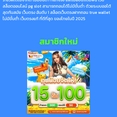
สล็อตออนไลน์ pg slot สามารถถอนได้ไม่มีขั้นต่ำ ด้วยระบบออโต้
สุดทันสมัย เว็บตรง อันดับ 1 สล็อตเว็บตรงฝากถอน true wallet
ไม่มีขั้นต่ํา เว็บตรงแท้ ที่ดีที่สุด ของไทยในปี 2025
สมาชิกใหม่
ปร
ม
่น