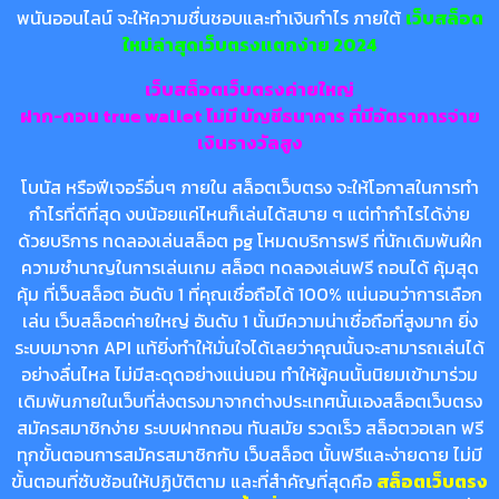
พนันออนไลน์ จะให้ความชื่นชอบและทำเงินกำไร ภายใต้
เว็บสล็อต
ใหม่ล่าสุดเว็บตรงแตกง่าย 2024
เว็บสล็อตเว็บตรงค่ายใหญ่
ฝาก-ถอน true wallet ไม่มี บัญชีธนาคาร ที่มีอัตราการจ่าย
เงินรางวัลสูง
โบนัส หรือฟีเจอร์อื่นๆ ภายใน สล็อตเว็บตรง จะให้โอกาสในการทำ
กำไรที่ดีที่สุด งบน้อยแค่ไหนก็เล่นได้สบาย ๆ แต่ทำกำไรได้ง่าย
ด้วยบริการ ทดลองเล่นสล็อต pg โหมดบริการฟรี ที่นักเดิมพันฝึก
ความชำนาญในการเล่นเกม สล็อต ทดลองเล่นฟรี ถอนได้ คุ้มสุด
คุ้ม ที่เว็บสล็อต อันดับ 1 ที่คุณเชื่อถือได้ 100% แน่นอนว่าการเลือก
เล่น เว็บสล็อตค่ายใหญ่ อันดับ 1 นั้นมีความน่าเชื่อถือที่สูงมาก ยิ่ง
ระบบมาจาก API แท้ยิ่งทำให้มั่นใจได้เลยว่าคุณนั้นจะสามารถเล่นได้
อย่างลื่นไหล ไม่มีสะดุดอย่างแน่นอน ทำให้ผู้คนนั้นนิยมเข้ามาร่วม
เดิมพันภายในเว็บที่ส่งตรงมาจากต่างประเทศนั้นเอง
สล็อตเว็บตรง
สมัครสมาชิกง่าย ระบบฝากถอน ทันสมัย รวดเร็ว สล็อตวอเลท ฟรี
ทุกขั้นตอน
การสมัครสมาชิกกับ เว็บสล็อต นั้นฟรีและง่ายดาย ไม่มี
ขั้นตอนที่ซับซ้อนให้ปฏิบัติตาม และที่สำคัญที่สุดคือ
สล็อตเว็บตรง