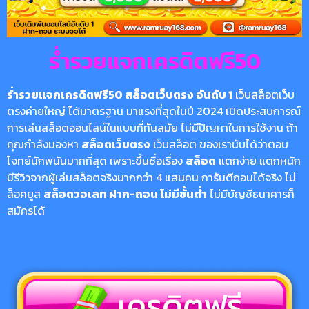
ร่ำรวยแจกเครดิตฟรี50
ร่ำรวยแจกเครดิตฟรี50 สล็อตเว็บตรง อันดับ 1
เว็บสล็อตเว็บ
ตรงค่ายใหญ่ ได้มาตรฐาน มาแรงที่สุดในปี 2024 เปิดประสบการณ์
การเล่นสล็อตออนไลน์ในแบบที่ทันสมัย ไม่มีปัญหาในการใช้งาน ถ้า
คุณกำลังมองหา
สล็อตเว็บตรง
เว็บสล็อต ของเรานับได้ว่าตอบ
โจทย์นักพนันมากที่สุด เพราะขึ้นชื่อเรื่อง
สล็อต
แตกง่าย แตกหนัก
มีรีวิวจากผู้เล่นสล็อตจริงมากกว่า 4 แสนคน การันตีถอนได้จริง ไม่
ล็อคยูส
สล็อตวอเลท ฝาก-ถอน ไม่มีขั้นต่ำ
ไม่มีบัญชีธนาคารก็
สมัครได้