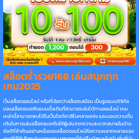
สล็อตร่ำรวย168 เล่นสนุกทุก
เกม2025
เว็บสล็อตออนไลน์ หรือที่เรียกว่าสล็อตเสมือน เป็นรูปแบบดิจิทัล
ของสล็อตแมชชีนแบบดั้งเดิมที่สามารถเล่นได้ทางออนไลน์ เกม
เหล่านี้สามารถพบได้ในเว็บไซต์คาสิโนหลายแห่ง และมอบความตื่น
เต้นในการเล่นสล็อตแมชชีนให้ผู้เล่นจากความสะดวกสบายในบ้าน
ข้อดีที่สำคัญอย่างหนึ่งของสล็อตออนไลน์คือความหลากหลายของ
เกมที่มีให้เลือกเล่นมากมาย นอกจากนี้ยังมีโบนัสและโปรโมชั่นที่น่า