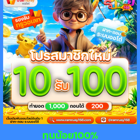
ทุนน้อย100%