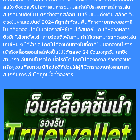
สนใจ ซึ่งช่วยเพิ่มโอกาสในการชนะและทำให้ประสบการณ์การเล่น
สนุกสนานยิ่งขึ้น แตกต่างจากสล็อตแมชชีนแบบดั้งเดิม สล็อตเว็บ
ตรงไม่ผ่านเอเย่นต์ 2024 ที่ถูกจำกัดในพื้นที่ทางกายภาพของคาสิ
โน สล็อตออนไลน์เปิดโอกาสให้ผู้เล่นได้สนุกกับเกมที่หลากหลาย
ซึ่งมีให้เลือกตั้งแต่หลายร้อยถึงพันเกม ทำให้เราสามารถทดลองเล่น
เกมใหม่ ๆ ได้ง่ายๆ โดยไม่ต้องเดินทางไปที่คาสิโน นอกจากนี้ การ
เข้าถึงสล็อตออนไลน์ยังเป็นไปได้ตลอด 24 ชั่วโมงทุกวัน เราจึง
สามารถเล่นเกมโปรดได้เมื่อไรก็ได้ โดยไม่ต้องกังวลเรื่องเวลาปิด
หรือฝูงชนที่รบกวน นี่คือข้อดีที่ช่วยให้ผู้ที่มีตารางงานยุ่งสามารถ
สนุกกับการเล่นได้ทุกเมื่อที่ต้องการ