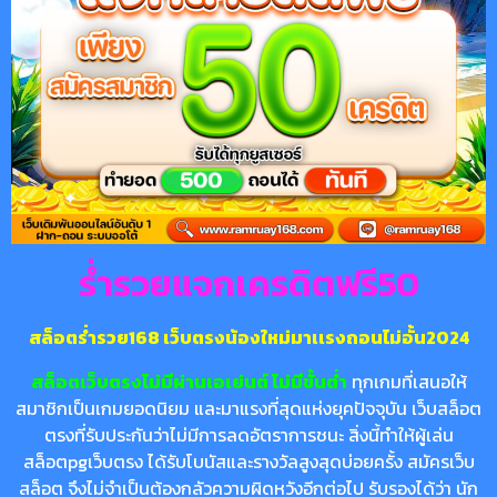
ร่ำรวยแจกเครดิตฟรี50
สล็อตร่ำรวย168 เว็บตรงน้องใหม่มาเเรงถอนไม่อั้น2024
สล็อตเว็บตรงไม่มีผ่านเอเย่นต์ ไม่มีขั้นต่ำ
ทุกเกมที่เสนอให้
สมาชิกเป็นเกมยอดนิยม และมาแรงที่สุดแห่งยุคปัจจุบัน เว็บสล็อต
ตรงที่รับประกันว่าไม่มีการลดอัตราการชนะ สิ่งนี้ทำให้ผู้เล่น
สล็อตpgเว็บตรง ได้รับโบนัสและรางวัลสูงสุดบ่อยครั้ง สมัครเว็บ
สล็อต จึงไม่จำเป็นต้องกลัวความผิดหวังอีกต่อไป รับรองได้ว่า นัก