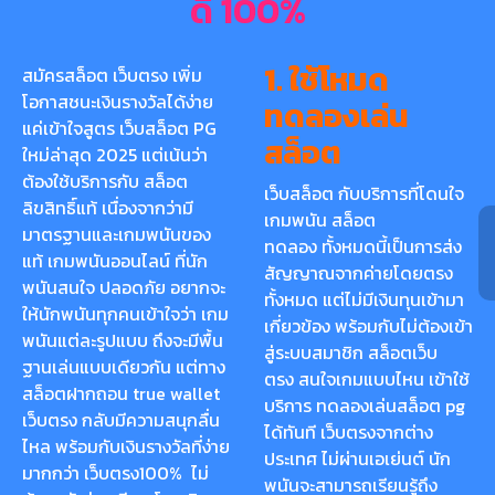
ดี 100%
1. ใช้โหมด
สมัครสล็อต เว็บตรง เพิ่ม
โอกาสชนะเงินรางวัลได้ง่าย
ทดลองเล่น
แค่เข้าใจสูตร เว็บสล็อต PG
สล็อต
ใหม่ล่าสุด 2025 แต่เน้นว่า
ต้องใช้บริการกับ สล็อต
เว็บสล็อต กับบริการที่โดนใจ
ลิขสิทธิ์แท้ เนื่องจากว่ามี
เกมพนัน สล็อต
มาตรฐานและเกมพนันของ
ทดลอง ทั้งหมดนี้เป็นการส่ง
แท้ เกมพนันออนไลน์ ที่นัก
สัญญาณจากค่ายโดยตรง
พนันสนใจ ปลอดภัย อยากจะ
ทั้งหมด แต่ไม่มีเงินทุนเข้ามา
ให้นักพนันทุกคนเข้าใจว่า เกม
เกี่ยวข้อง พร้อมกับไม่ต้องเข้า
พนันแต่ละรูปแบบ ถึงจะมีพื้น
สู่ระบบสมาชิก สล็อตเว็บ
ฐานเล่นแบบเดียวกัน แต่ทาง
ตรง สนใจเกมแบบไหน เข้าใช้
สล็อตฝากถอน true wallet
บริการ ทดลองเล่นสล็อต pg
เว็บตรง กลับมีความสนุกลื่น
ได้ทันที เว็บตรงจากต่าง
ไหล พร้อมกับเงินรางวัลที่ง่าย
ประเทศ ไม่ผ่านเอเย่นต์ นัก
มากกว่า เว็บตรง100% ไม่
พนันจะสามารถเรียนรู้ถึง