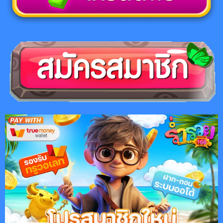
ิดต่อ
รา