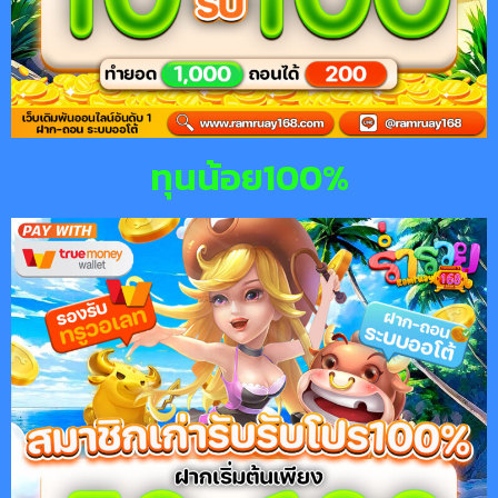
ทุนน้อย100%