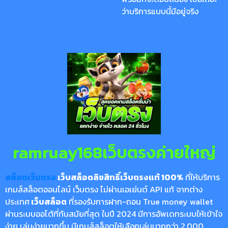
ว่าบริการแบบนี้มีอยู่จริง
ramruay168เว็บตรงค่ายใหญ่
สล็อตเว็บตรง
เว็บสล็อตลิขสิทธิ์เว็บตรงแท้ 100%
ที่ให้บริการ
เกมส์สล็อตออนไลน์ เว็บตรง ไม่ผ่านเอเย่นต์ API แท้ จากต่าง
ประเทศ
เว็บสล็อต
ที่รองรับการฝาก-ถอน True money wallet
ผ่านระบบออโต้ที่ทันสมัยที่สุด ในปี 2024 มีการอัพเดทระบบให้เข้าใจ
ง่าย เล่นง่ายมากขึ้น มีเกมส์สล็อตให้เลือกเล่นมากกว่า 2,000