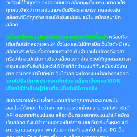
จะต้องใส่ใจทุกรายละเอียดนั่นเอง สล็อตpgเว็บตรง อยากจะให้
ทุกคนเข้าใจว่า การเล่นเกมพนันมีอิสระสามารถ ทดลองเล่น
สล็อตฟรีได้ทุกค่าย ถอนได้จริงแน่นอน แม้ไม่ สมัครสมาชิก
สล็อต
สล็อตเว็บตรง ฝากถอน true wallet ไม่มีขั้น ต่ํา
พร้อมที่จะ
เติมเต็มได้ตลอดเวลา 24 ชั่วโมง และไม่มีการปิดเว็บไซต์หนี เล่น
สล็อตฟรี พร้อมที่จะจ่ายเงินรางวัลเต็มจำนวนไม่มีการดึงเวลา
หรือว่าโกงแม้แต่บาทเดียว สล็อตแตก ง่าย ช่วยให้ทุกคนสามารถ
ตอบสนองกับสิ่งที่มุ่งหวังได้ ใครที่คิดว่าระบบที่ทันสมัยจะใช้งาน
ยาก สามารถเข้าไปที่หน้าเว็บได้เลย จะมีการแนะนำอย่างละเอียด
รวมไปถึงมีภาพประกอบอีกด้วย สล็อต เว็บตรง 100%
เรียกได้ว่าเรียนรู้ก่อนที่จะเริ่มต้นใช้งานจริง
สมัครสมาชิกใหม่ เพื่อเล่นเกมสล็อตคุณภาพของเกมพนัน
ออนไลน์ทั้งหมด ไม่ว่าจะค่ายเกมประเภทไหน สามารถที่จะการันตี
API ตรงจากค่ายแน่นอน สล็อตเว็บตรง อยากจะแนะนำให้ สมัคร
เว็บสล็อต ถึงแม้ว่าภายนอกจะมีบริการแบบเดียวกันทั้งหมด แต่
มาตรฐานและคุณภาพกลับแตกต่างกันออกไป สล็อต PG เว็บ
ตรงแตกหนัก จะส่งตรงทั้งหมด สล็อต ฝากถอน true