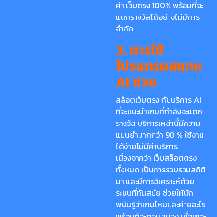
ค่า เว็บตรง 100% พร้อมที่จะ
แตกรางวัลได้อย่างไม่มีการ
จำกัด
3. การใช้
โปรแกรมสแกน
AI ช่วย
สล็อตเว็บตรง กับบริการ AI
ที่จะแนะนำเกมที่กำลังจะแตก
รางวัล บริการเหล่านี้มีความ
แม่นยำมากกว่า 90 % ใช้งาน
ได้ง่ายไม่มีค่าบริการ
เนื่องจากว่า เว็บสล็อตตรง
ทั้งหมด เป็นการรวบรวมสถิติ
มา และมีการวิเคราะห์ด้วย
ระบบที่ทันสมัย ช่วยให้นัก
พนันรู้ว่าเกมไหนและค่ายอะไร
พร้อมที่จะตอบสนอง เชื่อเถอะ