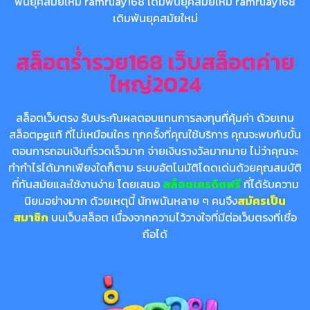
พันยุคสมัยใหม่ ramruay168 เดิมพันยุคสมัยใหม่ ramruay168
เดิมพันยุคสมัยใหม่
สล็อตร่ำรวย168 เว็บสล็อตค่าย
ใหญ่2024
สล็อตเว็บตรง รับประกันผลตอบแทนการลงทุนที่คุ้มค่า ด้วยเกม
สล็อตpgแท้ ที่ไม่เหมือนใคร ทุกครั้งที่คุณใช้บริการ คุณจะพบกับขั้น
ตอนการถอนเงินที่รวดเร็วมาก จ่ายเงินรางวัลมากมาย ไม่ว่าคุณจะ
ทำกำไรได้มากเพียงใดก็ตาม ระบบอัตโนมัติโดดเด่นด้วยคุณสมบัติ
ที่ทันสมัยและใช้งานง่าย โดยเสนอ
สล็อตเครดิตฟรี
ที่ได้รับความ
นิยมอย่างมาก ด้วยเหตุนี้ นักพนันหลาย ๆ คนจึง
สมัครเป็น
สมาชิก
บนเว็บสล็อต เนื่องจากความไว้วางใจที่มีต่อเว็บตรงที่เชื่อ
ถือได้