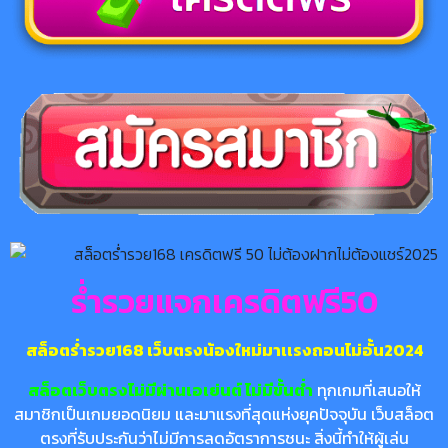
ร่ำรวยแจกเครดิตฟรี50
สล็อตร่ำรวย168 เว็บตรงน้องใหม่มาเเรงถอนไม่อั้น2024
สล็อตเว็บตรงไม่มีผ่านเอเย่นต์ ไม่มีขั้นต่ำ
ทุกเกมที่เสนอให้
สมาชิกเป็นเกมยอดนิยม และมาแรงที่สุดแห่งยุคปัจจุบัน เว็บสล็อต
ตรงที่รับประกันว่าไม่มีการลดอัตราการชนะ สิ่งนี้ทำให้ผู้เล่น