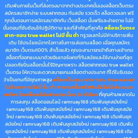
เดิมพันภายในเว็บที่ส่งตรงมาจากต่างประเทศนั้นเอง
สล็อตเว็บตรง
สมัครสมาชิกง่าย ระบบฝากถอน ทันสมัย รวดเร็ว สล็อตวอเลท ฟรี
ทุกขั้นตอน
การสมัครสมาชิกกับ เว็บสล็อต นั้นฟรีและง่ายดาย ไม่มี
ขั้นตอนที่ซับซ้อนให้ปฏิบัติตาม และที่สำคัญที่สุดคือ
สล็อตเว็บตรง
ฝาก-ถอน true wallet ไม่มี ขั้น ต่ํา
ทรูวอเลทไม่มีค่าบริการเพิ่ม
เติม ใช้ประโยชน์จากโอกาสในการเล่นเกมสล็อต เมื่อคุณสมัคร
สมาชิก เว็บตรง100% สำเร็จแล้ว คุณจะสามารถเข้าถึงทางเข้าเกม
สล็อตที่ออกแบบมาด้วยอินเทอร์เฟซที่ทันสมัยและใช้งานง่ายที่สุด
ปลอดภัย
ปั่นสล็อตนั้นไร้ปัญหาเพราะ สล็อตฝากถอน true wallet
เว็บตรง ให้ความสะดวกสบายเกมสล็อตต่างประเทศ ที่ได้ใบรับรอง
ว่าเป็นเกมที่มีคุณภาพสูง
สล็อตเว็บตรง ฝาก-ถอน true wallet
ไม่มี ธนาคาร ไม่มี ขั้น ต่ํา สามารถซื้อฟรีสปินได้ ไม่มีเด้ง ระบบ
เสถียร ปั่นสล็อต ได้อย่างต่อเนื่อง 24 ชั่วโมง
ที่คุณห้ามพลาดใน
การลงทุน สล็อตออนไลน์ ramruay168 เดิมพันยุคสมัยใหม่
ramruay168 เดิมพันยุคสมัยใหม่ ramruay168 เดิมพันยุคสมัย
ใหม่ ramruay168 เดิมพันยุคสมัยใหม่ ramruay168 เดิมพันยุค
สมัยใหม่ ramruay168 เดิมพันยุคสมัยใหม่ ramruay168 เดิมพัน
ยุคสมัยใหม่ ramruay168 เดิมพันยุคสมัยใหม่ ramruay168 เดิม