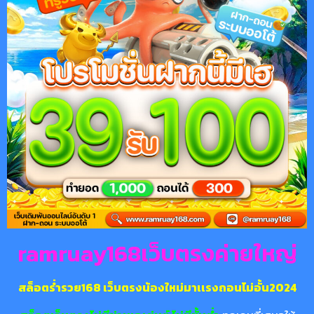
ramruay168เว็บตรงค่ายใหญ่
สล็อตร่ำรวย168 เว็บตรงน้องใหม่มาเเรงถอนไม่อั้น2024