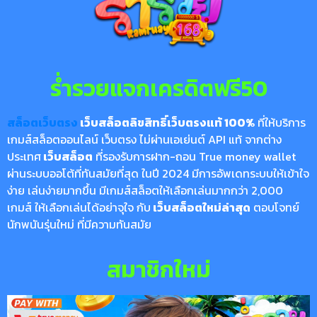
ร่ำรวยแจกเครดิตฟรี50
สล็อตเว็บตรง
เว็บสล็อตลิขสิทธิ์เว็บตรงแท้ 100%
ที่ให้บริการ
เกมส์สล็อตออนไลน์ เว็บตรง ไม่ผ่านเอเย่นต์ API แท้ จากต่าง
ประเทศ
เว็บสล็อต
ที่รองรับการฝาก-ถอน True money wallet
ผ่านระบบออโต้ที่ทันสมัยที่สุด ในปี 2024 มีการอัพเดทระบบให้เข้าใจ
ง่าย เล่นง่ายมากขึ้น มีเกมส์สล็อตให้เลือกเล่นมากกว่า 2,000
เกมส์ ให้เลือกเล่นได้อย่าจุใจ กับ
เว็บสล็อตใหม่ล่าสุด
ตอบโจทย์
นักพนันรุ่นใหม่ ที่มีความทันสมัย
สมาชิกใหม่