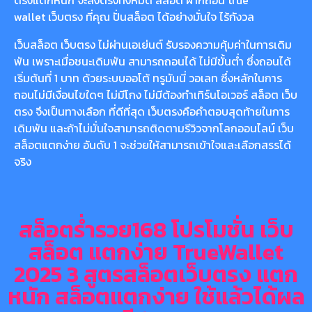
wallet เว็บตรง ที่คุณ ปั่นสล็อต ได้อย่างมั่นใจ ไร้กังวล
เว็บสล็อต เว็บตรง ไม่ผ่านเอเย่นต์ รับรองความคุ้มค่าในการเดิม
พัน เพราะเมื่อชนะเดิมพัน สามารถถอนได้ ไม่มีขั้นต่ำ ซึ่งถอนได้
เริ่มต้นที่ 1 บาท ด้วยระบบออโต้ ทรูมันนี่ วอเลท ซึ่งหลักในการ
ถอนไม่มีเงื่อนไขใดๆ ไม่มีโกง ไม่มีต้องทำเทิร์นโอเวอร์ สล็อต เว็บ
ตรง จึงเป็นทางเลือก ที่ดีที่สุด เว็บตรงคือคำตอบสุดท้ายในการ
เดิมพัน และถ้าไม่มั่นใจสามารถติดตามรีวิวจากโลกออนไลน์ เว็บ
สล็อตแตกง่าย อันดับ 1 จะช่วยให้สามารถเข้าใจและเลือกสรรได้
จริง
สล็อตรํ่ารวย168 โปรโมชั่น เว็บ
สล็อต แตกง่าย TrueWallet
2025 3 สูตรสล็อตเว็บตรง แตก
หนัก สล็อตแตกง่าย ใช้แล้วได้ผล