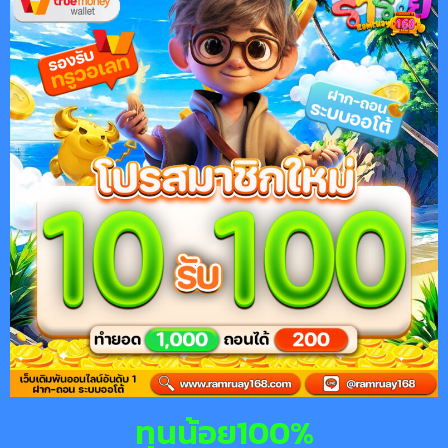
ทุนน้อย100%