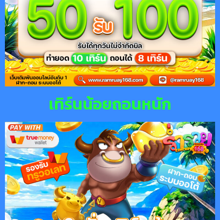
เทิร์นน้อยถอนหนัก