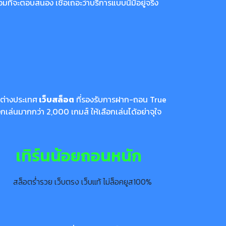
มที่จะตอบสนอง เชื่อเถอะว่าบริการแบบนี้มีอยู่จริง
กต่างประเทศ
เว็บสล็อต
ที่รองรับการฝาก-ถอน True
กเล่นมากกว่า 2,000 เกมส์ ให้เลือกเล่นได้อย่าจุใจ
เทิร์นน้อยถอนหนัก