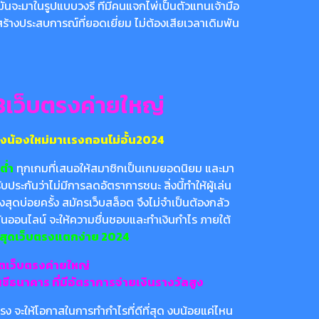
นมันจะมาในรูปแบบวงรี ที่มีคนแจกไพ่เป็นตัวแทนเจ้ามือ
สร้างประสบการณ์ที่ยอดเยี่ยม ไม่ต้องเสียเวลาเดิมพัน
เว็บตรงค่ายใหญ่
งน้องใหม่มาเเรงถอนไม่อั้น2024
ต่ำ
ทุกเกมที่เสนอให้สมาชิกเป็นเกมยอดนิยม และมา
ับประกันว่าไม่มีการลดอัตราการชนะ สิ่งนี้ทำให้ผู้เล่น
สุดบ่อยครั้ง สมัครเว็บสล็อต จึงไม่จำเป็นต้องกลัว
นันออนไลน์ จะให้ความชื่นชอบและทำเงินกำไร ภายใต้
่าสุดเว็บตรงแตกง่าย 2024
อตเว็บตรงค่ายใหญ่
ชีธนาคาร ที่มีอัตราการจ่ายเงินรางวัลสูง
ตรง จะให้โอกาสในการทำกำไรที่ดีที่สุด งบน้อยแค่ไหน