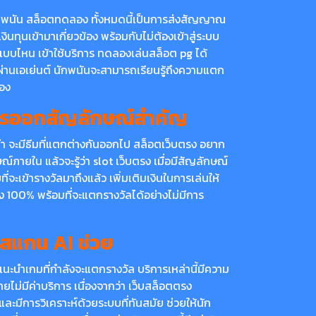
เกมพนัน สล็อตทดลอง ทั้งหมดนี้เป็นการส่งสัญญาณ
ินทุนเข้ามาเกี่ยวข้อง พร้อมกับไม่ต้องเข้าสู่ระบบ
บบไหน เข้าใช้บริการ ทดลองเล่นสล็อต pg ได้
ผ่านเอเย่นต์ นักพนันจะสามารถเรียนรู้ถึงความแตก
เอง
การออกสัญลักษณ์สำคัญ
นำ จะมีธีมที่แตกต่างกันออกไป สล็อตเว็บตรง อยาก
ภายใน แล้วจะรู้ว่า slot เว็บตรง เมื่อมีสัญลักษณ์
จะเข้ารางวัลมาถึงแล้ว เพิ่มเติมเงินในการเล่นให้
บตรง 100% พร้อมที่จะแตกรางวัลได้อย่างไม่มีการ
มสแกน AI ช่วย
ะแนะนำเกมที่กำลังจะแตกรางวัล บริการเหล่านี้มีความ
ยไม่มีค่าบริการ เนื่องจากว่า เว็บสล็อตตรง
ละมีการวิเคราะห์ด้วยระบบที่ทันสมัย ช่วยให้นัก