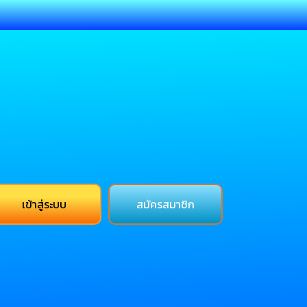
เข้าสู่ระบบ
สมัครสมาชิก