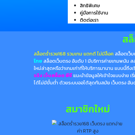
สิทธิพิเศษ
คู่มือการใช้งาน
ติดต่อเรา
สล็
สล็อตรํ่ารวย168 รวมเกม แตกดี ไม่มีล็อค
สล็อตเว็บต
ไทย
สล็อตเว็บตรง อันดับ 1 มีบริการค่ายเกมพนัน
ใหม่ล่าสุดหรือว่าเกมเก่าที่ให้บริการมานาน แบบนี้ถึ
จริง เว็บสล็อต พีจี
แนะนำข้อมูลให้เข้าใจแบบง่าย เริ่
ได้ไม่มีขั้นต่ำ ด้วยระบบออโต้สุดทันสมัย เว็บตรง อัน
สมาชิกใหม่