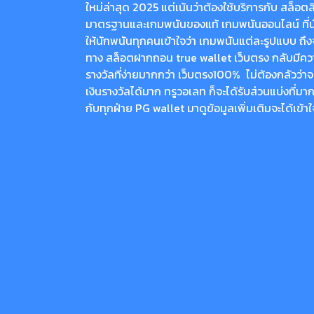
ใหม่ล่าสุด 2025 แต่เน้นว่าต้องใช้บริการกับ สล็อตลิข
มาตรฐานและเกมพนันของแท้ เกมพนันออนไลน์ ที่
ให้นักพนันทุกคนเข้าใจว่า เกมพนันแต่ละรูปแบบ ถึง
ทาง สล็อตฝากถอน true wallet เว็บตรง กลับมีควา
รางวัลที่ง่ายมากกว่า เว็บตรง100% ไม่ต้องกลัวว่าจ
เงินรางวัลได้มาก ทรูวอเลท ก็จะได้รับส่วนแบ่งที่มา
กับทุกฝ่าย PG wallet มาดูข้อมูลเพิ่มเติมจะได้เข้า