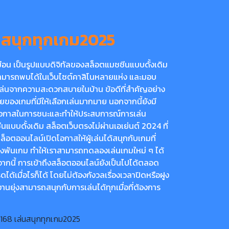
่นสนุกทุกเกม2025
สมือน เป็นรูปแบบดิจิทัลของสล็อตแมชชีนแบบดั้งเดิม
้สามารถพบได้ในเว็บไซต์คาสิโนหลายแห่ง และมอบ
้เล่นจากความสะดวกสบายในบ้าน ข้อดีที่สำคัญอย่าง
องเกมที่มีให้เลือกเล่นมากมาย นอกจากนี้ยังมี
ิ่มโอกาสในการชนะและทำให้ประสบการณ์การเล่น
แบบดั้งเดิม สล็อตเว็บตรงไม่ผ่านเอเย่นต์ 2024 ที่
็อตออนไลน์เปิดโอกาสให้ผู้เล่นได้สนุกกับเกมที่
ถึงพันเกม ทำให้เราสามารถทดลองเล่นเกมใหม่ ๆ ได้
จากนี้ การเข้าถึงสล็อตออนไลน์ยังเป็นไปได้ตลอด
ได้เมื่อไรก็ได้ โดยไม่ต้องกังวลเรื่องเวลาปิดหรือฝูง
รางงานยุ่งสามารถสนุกกับการเล่นได้ทุกเมื่อที่ต้องการ