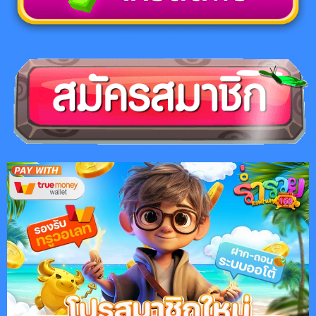
ay168
25