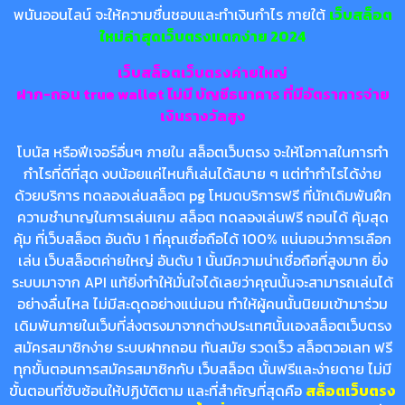
พนันออนไลน์ จะให้ความชื่นชอบและทำเงินกำไร ภายใต้
เว็บสล็อต
ใหม่ล่าสุดเว็บตรงแตกง่าย 2024
เว็บสล็อตเว็บตรงค่ายใหญ่
ฝาก-ถอน true wallet ไม่มี บัญชีธนาคาร ที่มีอัตราการจ่าย
เงินรางวัลสูง
โบนัส หรือฟีเจอร์อื่นๆ ภายใน สล็อตเว็บตรง จะให้โอกาสในการทำ
กำไรที่ดีที่สุด งบน้อยแค่ไหนก็เล่นได้สบาย ๆ แต่ทำกำไรได้ง่าย
ด้วยบริการ ทดลองเล่นสล็อต pg โหมดบริการฟรี ที่นักเดิมพันฝึก
ความชำนาญในการเล่นเกม สล็อต ทดลองเล่นฟรี ถอนได้ คุ้มสุด
คุ้ม ที่เว็บสล็อต อันดับ 1 ที่คุณเชื่อถือได้ 100% แน่นอนว่าการเลือก
เล่น เว็บสล็อตค่ายใหญ่ อันดับ 1 นั้นมีความน่าเชื่อถือที่สูงมาก ยิ่ง
ระบบมาจาก API แท้ยิ่งทำให้มั่นใจได้เลยว่าคุณนั้นจะสามารถเล่นได้
อย่างลื่นไหล ไม่มีสะดุดอย่างแน่นอน ทำให้ผู้คนนั้นนิยมเข้ามาร่วม
เดิมพันภายในเว็บที่ส่งตรงมาจากต่างประเทศนั้นเอง
สล็อตเว็บตรง
สมัครสมาชิกง่าย ระบบฝากถอน ทันสมัย รวดเร็ว สล็อตวอเลท ฟรี
ทุกขั้นตอน
การสมัครสมาชิกกับ เว็บสล็อต นั้นฟรีและง่ายดาย ไม่มี
ขั้นตอนที่ซับซ้อนให้ปฏิบัติตาม และที่สำคัญที่สุดคือ
สล็อตเว็บตรง