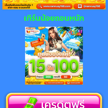
เทิร์นน้อยถอนหนัก