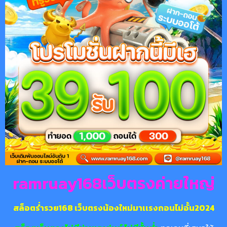
ramruay168เว็บตรงค่ายใหญ่
สล็อตร่ำรวย168 เว็บตรงน้องใหม่มาเเรงถอนไม่อั้น2024