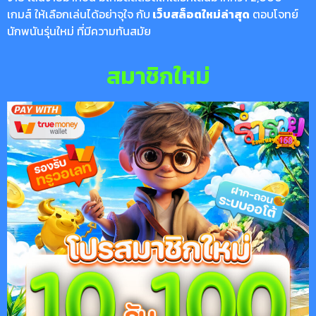
เกมส์ ให้เลือกเล่นได้อย่าจุใจ กับ
เว็บสล็อตใหม่ล่าสุด
ตอบโจทย์
นักพนันรุ่นใหม่ ที่มีความทันสมัย
สมาชิกใหม่