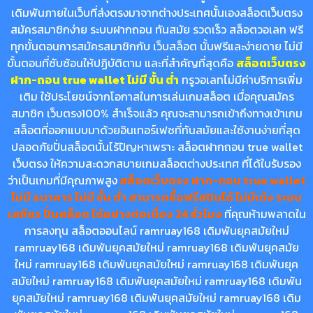
เดิมพันภายในเว็บที่ส่งตรงมาจากต่างประเทศนั้นเอง
สล็อตเว็บตรง
สมัครสมาชิกง่าย ระบบฝากถอน ทันสมัย รวดเร็ว สล็อตวอเลท ฟรี
ทุกขั้นตอน
การสมัครสมาชิกกับ เว็บสล็อต นั้นฟรีและง่ายดาย ไม่มี
ขั้นตอนที่ซับซ้อนให้ปฏิบัติตาม และที่สำคัญที่สุดคือ
สล็อตเว็บตรง
ฝาก-ถอน true wallet ไม่มี ขั้น ต่ํา
ทรูวอเลทไม่มีค่าบริการเพิ่ม
เติม ใช้ประโยชน์จากโอกาสในการเล่นเกมสล็อต เมื่อคุณสมัคร
สมาชิก เว็บตรง100% สำเร็จแล้ว คุณจะสามารถเข้าถึงทางเข้าเกม
สล็อตที่ออกแบบมาด้วยอินเทอร์เฟซที่ทันสมัยและใช้งานง่ายที่สุด
ปลอดภัย
ปั่นสล็อตนั้นไร้ปัญหาเพราะ สล็อตฝากถอน true wallet
เว็บตรง ให้ความสะดวกสบายเกมสล็อตต่างประเทศ ที่ได้ใบรับรอง
ว่าเป็นเกมที่มีคุณภาพสูง
สล็อตเว็บตรง ฝาก-ถอน true wallet
ไม่มี ธนาคาร ไม่มี ขั้น ต่ํา สามารถซื้อฟรีสปินได้ ไม่มีเด้ง ระบบ
เสถียร ปั่นสล็อต ได้อย่างต่อเนื่อง 24 ชั่วโมง
ที่คุณห้ามพลาดใน
การลงทุน สล็อตออนไลน์ ramruay168 เดิมพันยุคสมัยใหม่
ramruay168 เดิมพันยุคสมัยใหม่ ramruay168 เดิมพันยุคสมัย
ใหม่ ramruay168 เดิมพันยุคสมัยใหม่ ramruay168 เดิมพันยุค
สมัยใหม่ ramruay168 เดิมพันยุคสมัยใหม่ ramruay168 เดิมพัน
ยุคสมัยใหม่ ramruay168 เดิมพันยุคสมัยใหม่ ramruay168 เดิม