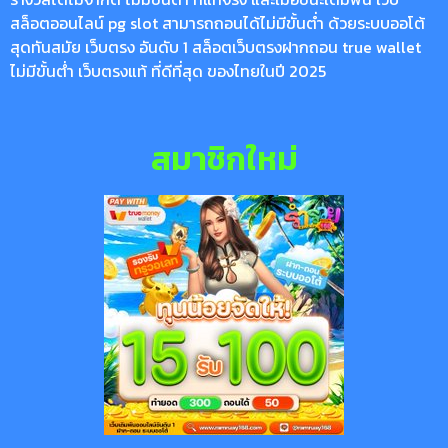
สล็อตออนไลน์ pg slot สามารถถอนได้ไม่มีขั้นต่ำ ด้วยระบบออโต้
สุดทันสมัย เว็บตรง อันดับ 1 สล็อตเว็บตรงฝากถอน true wallet
68
ไม่มีขั้นต่ํา เว็บตรงแท้ ที่ดีที่สุด ของไทยในปี 2025
สมาชิกใหม่
68
25
68ทดลอง
68พนัน