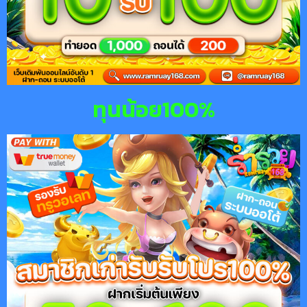
ทุนน้อย100%