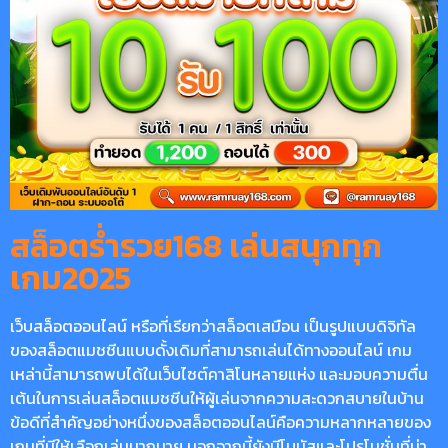
สล็อตร่ำรวย168 เล่นสนุกทุก
เกม2025
เว็บสล็อตออนไลน์ หรือที่เรียกว่าสล็อตเสมือน เป็นรูปแบบดิจิทัล
ของสล็อตแมชชีนแบบดั้งเดิมที่สามารถเล่นได้ทางออนไลน์ เกม
เหล่านี้สามารถพบได้ในเว็บไซต์คาสิโนหลายแห่ง และมอบความตื่น
เต้นในการเล่นสล็อตแมชชีนให้ผู้เล่นจากความสะดวกสบายในบ้าน
ข้อดีที่สำคัญอย่างหนึ่งของสล็อตออนไลน์คือความหลากหลายของ
เกมที่มีให้เลือกเล่นมากมาย นอกจากนี้ยังมีโบนัสและโปรโมชั่นที่น่า