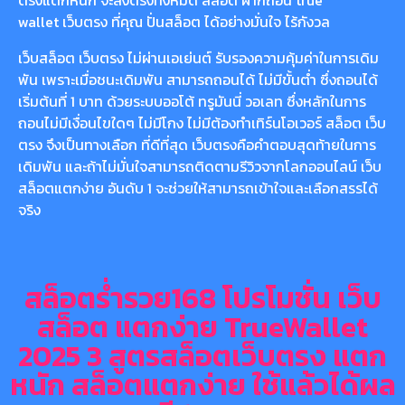
wallet เว็บตรง ที่คุณ ปั่นสล็อต ได้อย่างมั่นใจ ไร้กังวล
เว็บสล็อต เว็บตรง ไม่ผ่านเอเย่นต์ รับรองความคุ้มค่าในการเดิม
พัน เพราะเมื่อชนะเดิมพัน สามารถถอนได้ ไม่มีขั้นต่ำ ซึ่งถอนได้
เริ่มต้นที่ 1 บาท ด้วยระบบออโต้ ทรูมันนี่ วอเลท ซึ่งหลักในการ
ถอนไม่มีเงื่อนไขใดๆ ไม่มีโกง ไม่มีต้องทำเทิร์นโอเวอร์ สล็อต เว็บ
ตรง จึงเป็นทางเลือก ที่ดีที่สุด เว็บตรงคือคำตอบสุดท้ายในการ
เดิมพัน และถ้าไม่มั่นใจสามารถติดตามรีวิวจากโลกออนไลน์ เว็บ
สล็อตแตกง่าย อันดับ 1 จะช่วยให้สามารถเข้าใจและเลือกสรรได้
จริง
สล็อตรํ่ารวย168 โปรโมชั่น เว็บ
สล็อต แตกง่าย TrueWallet
2025 3 สูตรสล็อตเว็บตรง แตก
หนัก สล็อตแตกง่าย ใช้แล้วได้ผล