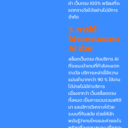
ค่า เว็บตรง 100% พร้อมที่จะ
แตกรางวัลได้อย่างไม่มีการ
จำกัด
3. การใช้
โปรแกรมสแกน
AI ช่วย
สล็อตเว็บตรง กับบริการ AI
ที่จะแนะนำเกมที่กำลังจะแตก
รางวัล บริการเหล่านี้มีความ
แม่นยำมากกว่า 90 % ใช้งาน
ได้ง่ายไม่มีค่าบริการ
เนื่องจากว่า เว็บสล็อตตรง
ทั้งหมด เป็นการรวบรวมสถิติ
มา และมีการวิเคราะห์ด้วย
ระบบที่ทันสมัย ช่วยให้นัก
พนันรู้ว่าเกมไหนและค่ายอะไร
พร้อมที่จะตอบสนอง เชื่อเถอะ