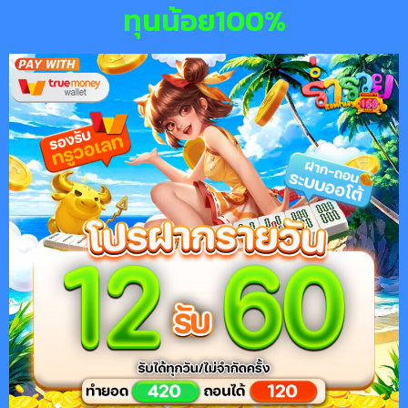
ทุนน้อย100%
68สล็อต
68สล็อต
8เว็บ
68โปร