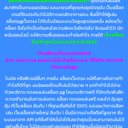
สล็อตเว็บตรงไม่มีผ่านเอเย่นต์ ไม่มีขั้นต่ำ
ทุกเกมที่เสนอให้
สมาชิกเป็นเกมยอดนิยม และมาแรงที่สุดแห่งยุคปัจจุบัน เว็บสล็อต
ตรงที่รับประกันว่าไม่มีการลดอัตราการชนะ สิ่งนี้ทำให้ผู้เล่น
สล็อตpgเว็บตรง ได้รับโบนัสและรางวัลสูงสุดบ่อยครั้ง สมัครเว็บ
สล็อต จึงไม่จำเป็นต้องกลัวความผิดหวังอีกต่อไป รับรองได้ว่า นัก
พนันออนไลน์ จะให้ความชื่นชอบและทำเงินกำไร ภายใต้
เว็บสล็อต
ใหม่ล่าสุดเว็บตรงแตกง่าย 2024
เว็บสล็อตเว็บตรงค่ายใหญ่
ฝาก-ถอน true wallet ไม่มี บัญชีธนาคาร ที่มีอัตราการจ่าย
เงินรางวัลสูง
โบนัส หรือฟีเจอร์อื่นๆ ภายใน สล็อตเว็บตรง จะให้โอกาสในการทำ
กำไรที่ดีที่สุด งบน้อยแค่ไหนก็เล่นได้สบาย ๆ แต่ทำกำไรได้ง่าย
ด้วยบริการ ทดลองเล่นสล็อต pg โหมดบริการฟรี ที่นักเดิมพันฝึก
ความชำนาญในการเล่นเกม สล็อต ทดลองเล่นฟรี ถอนได้ คุ้มสุด
คุ้ม ที่เว็บสล็อต อันดับ 1 ที่คุณเชื่อถือได้ 100% แน่นอนว่าการเลือก
เล่น เว็บสล็อตค่ายใหญ่ อันดับ 1 นั้นมีความน่าเชื่อถือที่สูงมาก ยิ่ง
ระบบมาจาก API แท้ยิ่งทำให้มั่นใจได้เลยว่าคุณนั้นจะสามารถเล่นได้
อย่างลื่นไหล ไม่มีสะดุดอย่างแน่นอน ทำให้ผู้คนนั้นนิยมเข้ามาร่วม