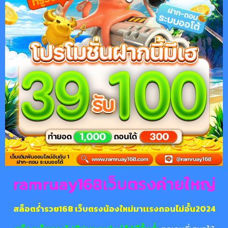
ramruay168เว็บตรงค่ายใหญ่
สล็อตร่ำรวย168 เว็บตรงน้องใหม่มาเเรงถอนไม่อั้น2024