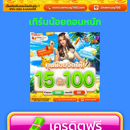
เทิร์นน้อยถอนหนัก