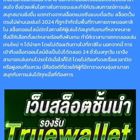
สนใจ ซึ่งช่วยเพิ่มโอกาสในการชนะและทำให้ประสบการณ์การเล่น
สนุกสนานยิ่งขึ้น แตกต่างจากสล็อตแมชชีนแบบดั้งเดิม สล็อตเว็บ
ตรงไม่ผ่านเอเย่นต์ 2024 ที่ถูกจำกัดในพื้นที่ทางกายภาพของคาสิ
โน สล็อตออนไลน์เปิดโอกาสให้ผู้เล่นได้สนุกกับเกมที่หลากหลาย
ซึ่งมีให้เลือกตั้งแต่หลายร้อยถึงพันเกม ทำให้เราสามารถทดลองเล่น
เกมใหม่ ๆ ได้ง่ายๆ โดยไม่ต้องเดินทางไปที่คาสิโน นอกจากนี้ การ
เข้าถึงสล็อตออนไลน์ยังเป็นไปได้ตลอด 24 ชั่วโมงทุกวัน เราจึง
สามารถเล่นเกมโปรดได้เมื่อไรก็ได้ โดยไม่ต้องกังวลเรื่องเวลาปิด
หรือฝูงชนที่รบกวน นี่คือข้อดีที่ช่วยให้ผู้ที่มีตารางงานยุ่งสามารถ
สนุกกับการเล่นได้ทุกเมื่อที่ต้องการ