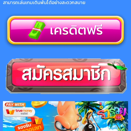
สามารถเล่นเกมเดินพันได้อย่างสะดวกสบาย