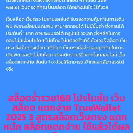
wallet เว็บตรง ที่คุณ ปั่นสล็อต ได้อย่างมั่นใจ ไร้กังวล
เว็บสล็อต เว็บตรง ไม่ผ่านเอเย่นต์ รับรองความคุ้มค่าในการเดิม
พัน เพราะเมื่อชนะเดิมพัน สามารถถอนได้ ไม่มีขั้นต่ำ ซึ่งถอนได้
เริ่มต้นที่ 1 บาท ด้วยระบบออโต้ ทรูมันนี่ วอเลท ซึ่งหลักในการ
ถอนไม่มีเงื่อนไขใดๆ ไม่มีโกง ไม่มีต้องทำเทิร์นโอเวอร์ สล็อต เว็บ
ตรง จึงเป็นทางเลือก ที่ดีที่สุด เว็บตรงคือคำตอบสุดท้ายในการ
เดิมพัน และถ้าไม่มั่นใจสามารถติดตามรีวิวจากโลกออนไลน์ เว็บ
สล็อตแตกง่าย อันดับ 1 จะช่วยให้สามารถเข้าใจและเลือกสรรได้
จริง
สล็อตรํ่ารวย168 โปรโมชั่น เว็บ
สล็อต แตกง่าย TrueWallet
2025 3 สูตรสล็อตเว็บตรง แตก
หนัก สล็อตแตกง่าย ใช้แล้วได้ผล