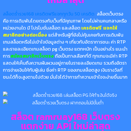
สล็อตรํ่ารวย168 เครดิตฟรีแจกทุกวัน 50 เครดิต
สล็อตเว็บตรง
คือ การเดิมพันโดยตรงกับเว็บที่มีคุณภาพ โดยไม่ผ่านคนกลางหรือ
หน่วยงานใด มี โปรโมชั่นสล็อต และสล็อต
เครดิตฟรี แจกให้
สมาชิกอย่างต่อเนื่อง
แต่สำหรับผู้ที่ยังไม่คุ้นเคยกับการเดิมพัน
เกมสล็อตหรือไม่เข้าใจข้อมูลต่าง ๆ เกี่ยวกับอัตราการชนะ ค่า RTP
และรายละเอียดเกมสล็อต pg เว็บตรง แตกหนัก เป็นอย่างไร แนะนำ
การ
สมัครสมาชิกเว็บตรง
ถือเป็นทางเลือกที่ดี ทุกเกมจะมีค่า RTP
แสดงให้เห็นถึงความผันผวนอยู่ภายในรายละเอียดเกม รวมถึงอัตรา
การจ่ายเงินให้กับผู้เล่น ยิ่งค่า RTP ของเกมสล็อตสูง เงินรางวัลที่
ชนะได้ก็จะสูงตามไปด้วย มั่นใจได้ว่าการทำความเข้าใจจะง่ายขึ้นมาก
สล็อต ramruay168 เว็บตรง
แตกง่าย API ใหม่ล่าสุด