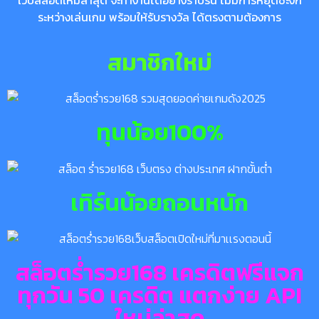
เว็บสล็อตใหม่ล่าสุด จะทำงานได้อย่างราบรื่น ไม่มีการหยุดชะงัก
ระหว่างเล่นเกม พร้อมให้รับรางวัล ได้ตรงตามต้องการ
สมาชิกใหม่
ทุนน้อย100%
เทิร์นน้อยถอนหนัก
สล็อตรํ่ารวย168 เครดิตฟรีแจก
ทุกวัน 50 เครดิต แตกง่าย API
ใหม่ล่าสุด