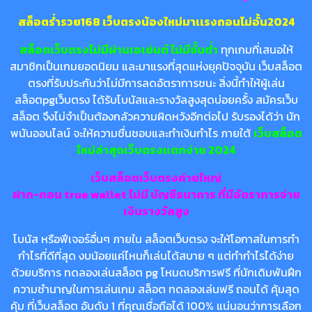
สล็อตร่ำรวย168 เว็บตรงน้องใหม่มาเเรงถอนไม่อั้น2024
สล็อตเว็บตรงไม่มีผ่านเอเย่นต์ ไม่มีขั้นต่ำ
ทุกเกมที่เสนอให้
สมาชิกเป็นเกมยอดนิยม และมาแรงที่สุดแห่งยุคปัจจุบัน เว็บสล็อต
ตรงที่รับประกันว่าไม่มีการลดอัตราการชนะ สิ่งนี้ทำให้ผู้เล่น
สล็อตpgเว็บตรง ได้รับโบนัสและรางวัลสูงสุดบ่อยครั้ง สมัครเว็บ
สล็อต จึงไม่จำเป็นต้องกลัวความผิดหวังอีกต่อไป รับรองได้ว่า นัก
พนันออนไลน์ จะให้ความชื่นชอบและทำเงินกำไร ภายใต้
เว็บสล็อต
ใหม่ล่าสุดเว็บตรงแตกง่าย 2024
เว็บสล็อตเว็บตรงค่ายใหญ่
ฝาก-ถอน true wallet ไม่มี บัญชีธนาคาร ที่มีอัตราการจ่าย
เงินรางวัลสูง
โบนัส หรือฟีเจอร์อื่นๆ ภายใน สล็อตเว็บตรง จะให้โอกาสในการทำ
กำไรที่ดีที่สุด งบน้อยแค่ไหนก็เล่นได้สบาย ๆ แต่ทำกำไรได้ง่าย
ด้วยบริการ ทดลองเล่นสล็อต pg โหมดบริการฟรี ที่นักเดิมพันฝึก
ความชำนาญในการเล่นเกม สล็อต ทดลองเล่นฟรี ถอนได้ คุ้มสุด
คุ้ม ที่เว็บสล็อต อันดับ 1 ที่คุณเชื่อถือได้ 100% แน่นอนว่าการเลือก