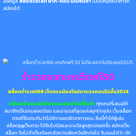
ล็อคยูส
สล็อตวอเลท ฝาก-ถอน ไม่มีขั้นต่ำ
ไม่มีบัญชีธนาคารก็
สมัครได้
ร่ำรวยแจกเครดิตฟรี50
สล็อตร่ำรวย168 เว็บตรงน้องใหม่มาเเรงถอนไม่อั้น2024
สล็อตเว็บตรงไม่มีผ่านเอเย่นต์ ไม่มีขั้นต่ำ
ทุกเกมที่เสนอให้
สมาชิกเป็นเกมยอดนิยม และมาแรงที่สุดแห่งยุคปัจจุบัน เว็บสล็อต
ตรงที่รับประกันว่าไม่มีการลดอัตราการชนะ สิ่งนี้ทำให้ผู้เล่น
สล็อตpgเว็บตรง ได้รับโบนัสและรางวัลสูงสุดบ่อยครั้ง สมัครเว็บ
สล็อต จึงไม่จำเป็นต้องกลัวความผิดหวังอีกต่อไป รับรองได้ว่า นัก