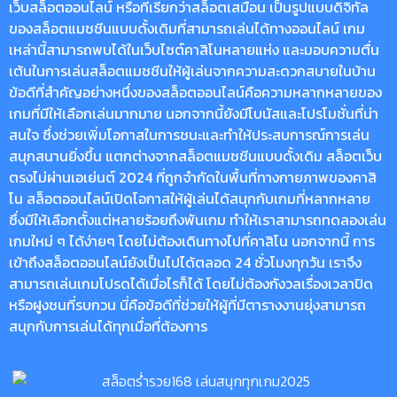
เว็บสล็อตออนไลน์ หรือที่เรียกว่าสล็อตเสมือน เป็นรูปแบบดิจิทัล
ของสล็อตแมชชีนแบบดั้งเดิมที่สามารถเล่นได้ทางออนไลน์ เกม
เหล่านี้สามารถพบได้ในเว็บไซต์คาสิโนหลายแห่ง และมอบความตื่น
เต้นในการเล่นสล็อตแมชชีนให้ผู้เล่นจากความสะดวกสบายในบ้าน
ข้อดีที่สำคัญอย่างหนึ่งของสล็อตออนไลน์คือความหลากหลายของ
เกมที่มีให้เลือกเล่นมากมาย นอกจากนี้ยังมีโบนัสและโปรโมชั่นที่น่า
สนใจ ซึ่งช่วยเพิ่มโอกาสในการชนะและทำให้ประสบการณ์การเล่น
สนุกสนานยิ่งขึ้น แตกต่างจากสล็อตแมชชีนแบบดั้งเดิม สล็อตเว็บ
ตรงไม่ผ่านเอเย่นต์ 2024 ที่ถูกจำกัดในพื้นที่ทางกายภาพของคาสิ
โน สล็อตออนไลน์เปิดโอกาสให้ผู้เล่นได้สนุกกับเกมที่หลากหลาย
ซึ่งมีให้เลือกตั้งแต่หลายร้อยถึงพันเกม ทำให้เราสามารถทดลองเล่น
เกมใหม่ ๆ ได้ง่ายๆ โดยไม่ต้องเดินทางไปที่คาสิโน นอกจากนี้ การ
เข้าถึงสล็อตออนไลน์ยังเป็นไปได้ตลอด 24 ชั่วโมงทุกวัน เราจึง
สามารถเล่นเกมโปรดได้เมื่อไรก็ได้ โดยไม่ต้องกังวลเรื่องเวลาปิด
หรือฝูงชนที่รบกวน นี่คือข้อดีที่ช่วยให้ผู้ที่มีตารางงานยุ่งสามารถ
สนุกกับการเล่นได้ทุกเมื่อที่ต้องการ