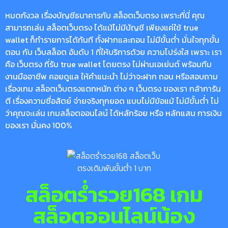
หมดกังวล เรื่องบัญชีธนาคารกับ สล็อตเว็บตรง เพราะที่นี่ คุณ
สามารถเล่น สล็อตเว็บตรง ได้แม้ไม่มีบัญชี เพียงแค่ใช้ true
wallet ก็ทำรายการได้ทันที ทั้งฝากและถอน ไม่มีขั้นต่ำ มั่นใจทุกขั้น
ตอน กับ เว็บสล็อต อันดับ 1 ที่ให้บริการด้วย ความโปร่งใส เพราะ เรา
คือ เว็บตรง ที่รับ true wallet โดยตรง ไม่ผ่านเอเย่นต์ พร้อมทีม
งานมืออาชีพ คอยดูแล ให้คำแนะนำ ไม่ว่าจะฝาก ถอน หรือสอบถาม
เรื่องเกม สล็อตเว็บตรงแตกหนัก ต่าง ๆ เว็บตรง ของเรา กล้าการัน
ตี เรื่องความซื่อสัตย์ จ่ายจริงทุกยอด แบบไม่มีข้อแม้ ไม่มีขั้นต่ำ ไม่
ว่าคุณจะเล่น เกมสล็อตออนไลน์ ได้หลักร้อย หรือ หลักแสน การเงิน
ของเรา มั่นคง 100%
สล็อตรํ่ารวย168 เกม
สล็อตออนไลน์น้อง