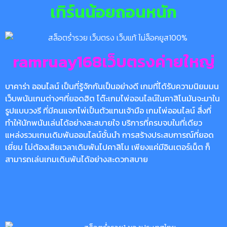
เทิร์นน้อยถอนหนัก
ramruay168เว็บตรงค่ายใหญ่
บาคาร่า ออนไลน์ เป็นที่รู้จักกันเป็นอย่างดี เกมที่ได้รับความนิยมมน
เว็บพนันเกมต่างๆที่ยอดฮิต โต๊ะเกมไพ่ออนไลน์ในคาสิโนมันจะมาใน
รูปแบบวงรี ที่มีคนแจกไพ่เป็นตัวแทนเจ้ามือ เกมไพ่ออนไลน์ สื่งที่
ทำให้นักพนันเล่นได้อย่างสะสบายใจ บริการที่ครบจบในที่เดียว
แหล่งรวมเกมเดิมพันออนไลน์ชั้นนำ การสร้างประสบการณ์ที่ยอด
เยี่ยม ไม่ต้องเสียเวลาเดิมพันไปคาสิโน เพียงแค่มีอินเตอร์เน็ต ก็
สามารถเล่นเกมเดินพันได้อย่างสะดวกสบาย