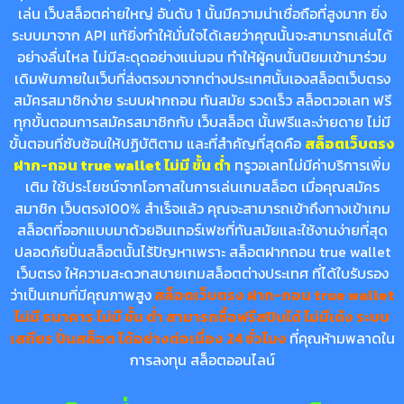
เล่น เว็บสล็อตค่ายใหญ่ อันดับ 1 นั้นมีความน่าเชื่อถือที่สูงมาก ยิ่ง
ระบบมาจาก API แท้ยิ่งทำให้มั่นใจได้เลยว่าคุณนั้นจะสามารถเล่นได้
อย่างลื่นไหล ไม่มีสะดุดอย่างแน่นอน ทำให้ผู้คนนั้นนิยมเข้ามาร่วม
เดิมพันภายในเว็บที่ส่งตรงมาจากต่างประเทศนั้นเอง
สล็อตเว็บตรง
สมัครสมาชิกง่าย ระบบฝากถอน ทันสมัย รวดเร็ว สล็อตวอเลท ฟรี
ทุกขั้นตอน
การสมัครสมาชิกกับ เว็บสล็อต นั้นฟรีและง่ายดาย ไม่มี
ขั้นตอนที่ซับซ้อนให้ปฏิบัติตาม และที่สำคัญที่สุดคือ
สล็อตเว็บตรง
ฝาก-ถอน true wallet ไม่มี ขั้น ต่ํา
ทรูวอเลทไม่มีค่าบริการเพิ่ม
เติม ใช้ประโยชน์จากโอกาสในการเล่นเกมสล็อต เมื่อคุณสมัคร
สมาชิก เว็บตรง100% สำเร็จแล้ว คุณจะสามารถเข้าถึงทางเข้าเกม
สล็อตที่ออกแบบมาด้วยอินเทอร์เฟซที่ทันสมัยและใช้งานง่ายที่สุด
ปลอดภัย
ปั่นสล็อตนั้นไร้ปัญหาเพราะ สล็อตฝากถอน true wallet
เว็บตรง ให้ความสะดวกสบายเกมสล็อตต่างประเทศ ที่ได้ใบรับรอง
ว่าเป็นเกมที่มีคุณภาพสูง
สล็อตเว็บตรง ฝาก-ถอน true wallet
ไม่มี ธนาคาร ไม่มี ขั้น ต่ํา สามารถซื้อฟรีสปินได้ ไม่มีเด้ง ระบบ
เสถียร ปั่นสล็อต ได้อย่างต่อเนื่อง 24 ชั่วโมง
ที่คุณห้ามพลาดใน
การลงทุน สล็อตออนไลน์