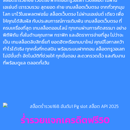
สล็อตร่ำรวย168 เว็บตรง ฝากถอนทรูวอเลท เว็บสล็อต ไม่ผ่าน
เอเย่นต์ เรารวบรวม สุดยอด ค่าย เกมสล็อตเว็บตรง จากทั่วทุกมุม
โลก มาไว้ในแพลตฟอร์ม สล็อตเว็บตรง ไม่ผ่านเอเย่นต์ เดียว เพื่อ
ให้คุณได้สัมผัส กับประสบการณ์การเดิมพัน เกมสล็อตเว็บตรง ที่
ครบเครื่องที่สุด เกมสล็อตออนไลน์ ทุกเกมผ่านการคัดสรรมา อย่าง
พิถีพิถัน ทั้งในด้านคุณภาพ กราฟิก และอัตราการจ่ายที่สูง ไม่ว่าจะ
เป็น เกมสล็อตลิขสิทธิ์แท้ ยอดฮิตหรือเกมมาใหม่ คุณมีโอกาสคว้า
กำไรได้จริง ทุกครั้งที่กดสปิน พร้อมระบบฝากถอน สล็อตทรูวอเลท
ไม่มีขั้นต่ำ อัตโนมัติที่ช่วยให้ ทุกขั้นตอน สะดวกรวดเร็ว และทีมงาน
ที่พร้อมดูแล ตลอดทั้งวัน
ร่ำรวยแจกเครดิตฟรี50