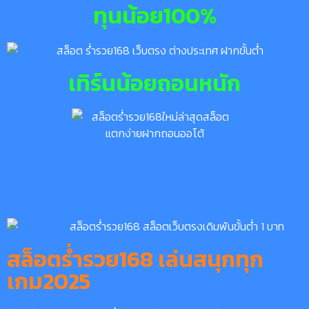
ทุนน้อย100%
เทิร์นน้อยถอนหนัก
สล็อตร่ำรวย168 เล่นสนุกทุก
เกม2025