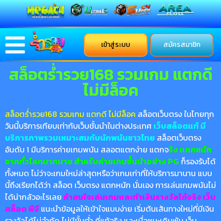
เข้าสู่ระบบ
สมัครสมาชิก
สล็อตรํ่ารวย168 รวมเกม แตกดี
ไม่มีล็อค
สล็อตรํ่ารวย168 รวมเกม แตกดี ไม่มีล็อค
สล็อตเว็บตรง ในไทยทุก
วันนี้บริการเทียบเท่ากับเว็บชั้นนำในต่างประเทศ
เว็บสล็อตแท้ มี
บริการภาพรวมเหมาะสมกับนักพนันชาวไทย
สล็อตเว็บตรง
อันดับ 1 มีบริการค่ายเกมพนัน สลอตแตกง่าย แตกจ
ริง แตกหนัก
จากทั่วโลกมากมาย สำหรับค่ายเกมชั้นนำอย่าง PG
ก็รองรับได้
ทั้งหมด ไม่ว่าจะเกมใหม่ล่าสุดหรือว่าเกมเก่าที่ให้บริการมานาน แบบ
นี้ถึงเรียกได้ว่า สล็อต เว็บตรง แตกหนัก นั่นเอง การเล่นเกมพนันไม่
ได้น่ากลัวอะไรเลย
ถ้าสนใจเล่นเกมและทำเงินรางวัลได้จริง เว็บ
สล็อต พีจี
แนะนำข้อมูลให้เข้าใจแบบง่าย เริ่มต้นเส้นทางใหม่ที่มีเงิน
รางวัลได้ไม่จำกัด ไม่มีขั้นต่ำ ที่แท้จริง และเมื่อชนะเดิมพัน เว็บ