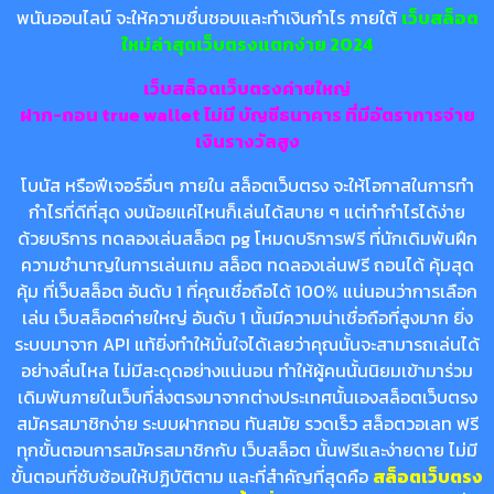
พนันออนไลน์ จะให้ความชื่นชอบและทำเงินกำไร ภายใต้
เว็บสล็อต
ใหม่ล่าสุดเว็บตรงแตกง่าย 2024
เว็บสล็อตเว็บตรงค่ายใหญ่
ฝาก-ถอน true wallet ไม่มี บัญชีธนาคาร ที่มีอัตราการจ่าย
เงินรางวัลสูง
โบนัส หรือฟีเจอร์อื่นๆ ภายใน สล็อตเว็บตรง จะให้โอกาสในการทำ
กำไรที่ดีที่สุด งบน้อยแค่ไหนก็เล่นได้สบาย ๆ แต่ทำกำไรได้ง่าย
ด้วยบริการ ทดลองเล่นสล็อต pg โหมดบริการฟรี ที่นักเดิมพันฝึก
ความชำนาญในการเล่นเกม สล็อต ทดลองเล่นฟรี ถอนได้ คุ้มสุด
คุ้ม ที่เว็บสล็อต อันดับ 1 ที่คุณเชื่อถือได้ 100% แน่นอนว่าการเลือก
เล่น เว็บสล็อตค่ายใหญ่ อันดับ 1 นั้นมีความน่าเชื่อถือที่สูงมาก ยิ่ง
ระบบมาจาก API แท้ยิ่งทำให้มั่นใจได้เลยว่าคุณนั้นจะสามารถเล่นได้
อย่างลื่นไหล ไม่มีสะดุดอย่างแน่นอน ทำให้ผู้คนนั้นนิยมเข้ามาร่วม
เดิมพันภายในเว็บที่ส่งตรงมาจากต่างประเทศนั้นเอง
สล็อตเว็บตรง
สมัครสมาชิกง่าย ระบบฝากถอน ทันสมัย รวดเร็ว สล็อตวอเลท ฟรี
ทุกขั้นตอน
การสมัครสมาชิกกับ เว็บสล็อต นั้นฟรีและง่ายดาย ไม่มี
ขั้นตอนที่ซับซ้อนให้ปฏิบัติตาม และที่สำคัญที่สุดคือ
สล็อตเว็บตรง