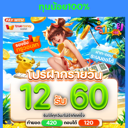
ทุนน้อย100%