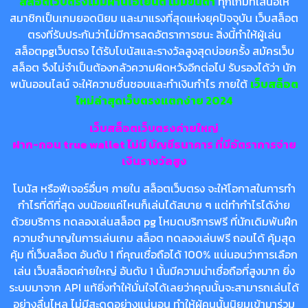
สล็อตเว็บตรงไม่มีผ่านเอเย่นต์ ไม่มีขั้นต่ำ
ทุกเกมที่เสนอให้
สมาชิกเป็นเกมยอดนิยม และมาแรงที่สุดแห่งยุคปัจจุบัน เว็บสล็อต
ตรงที่รับประกันว่าไม่มีการลดอัตราการชนะ สิ่งนี้ทำให้ผู้เล่น
สล็อตpgเว็บตรง ได้รับโบนัสและรางวัลสูงสุดบ่อยครั้ง สมัครเว็บ
สล็อต จึงไม่จำเป็นต้องกลัวความผิดหวังอีกต่อไป รับรองได้ว่า นัก
พนันออนไลน์ จะให้ความชื่นชอบและทำเงินกำไร ภายใต้
เว็บสล็อต
ใหม่ล่าสุดเว็บตรงแตกง่าย 2024
เว็บสล็อตเว็บตรงค่ายใหญ่
ฝาก-ถอน true wallet ไม่มี บัญชีธนาคาร ที่มีอัตราการจ่าย
เงินรางวัลสูง
โบนัส หรือฟีเจอร์อื่นๆ ภายใน สล็อตเว็บตรง จะให้โอกาสในการทำ
กำไรที่ดีที่สุด งบน้อยแค่ไหนก็เล่นได้สบาย ๆ แต่ทำกำไรได้ง่าย
ด้วยบริการ ทดลองเล่นสล็อต pg โหมดบริการฟรี ที่นักเดิมพันฝึก
ความชำนาญในการเล่นเกม สล็อต ทดลองเล่นฟรี ถอนได้ คุ้มสุด
คุ้ม ที่เว็บสล็อต อันดับ 1 ที่คุณเชื่อถือได้ 100% แน่นอนว่าการเลือก
เล่น เว็บสล็อตค่ายใหญ่ อันดับ 1 นั้นมีความน่าเชื่อถือที่สูงมาก ยิ่ง
ระบบมาจาก API แท้ยิ่งทำให้มั่นใจได้เลยว่าคุณนั้นจะสามารถเล่นได้
อย่างลื่นไหล ไม่มีสะดุดอย่างแน่นอน ทำให้ผู้คนนั้นนิยมเข้ามาร่วม