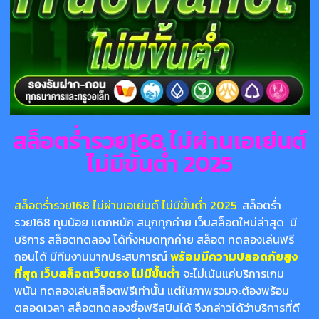
สล็อตรํ่ารวย168 ไม่ผ่านเอเย่นต์
ไม่มีขั้นต่ำ 2025
สล็อตรํ่ารวย168 ไม่ผ่านเอเย่นต์ ไม่มีขั้นต่ำ 2025
สล็อตรํ่า
รวย168 ทุนน้อย แตกหนัก สนุกทุกค่าย เว็บสล็อตใหม่ล่าสุด มี
บริการ สล็อตทดลอง ได้ทั้งหมดทุกค่าย สล็อต ทดลองเล่นฟรี
ถอนได้ มีทีมงานมากประสบการณ์
พร้อมมีความปลอดภัยสูง
ที่สุด เว็บสล็อตเว็บตรง ไม่มีขั้นต่ำ
จะไม่เน้นแค่บริการเกม
พนัน ทดลองเล่นสล็อตฟรีเท่านั้น แต่ในภาพรวมจะต้องพร้อม
ตลอดเวลา สล็อตทดลองซื้อฟรีสปินได้ จึงกล่าวได้ว่าบริการที่ดี