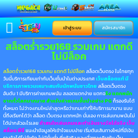
เข้าสู่ระบบ
สมัครสมาชิก
สล็อตรํ่ารวย168 รวมเกม แตกดี
ไม่มีล็อค
สล็อตรํ่ารวย168 รวมเกม แตกดี ไม่มีล็อค
สล็อตเว็บตรง ในไทยทุก
วันนี้บริการเทียบเท่ากับเว็บชั้นนำในต่างประเทศ
เว็บสล็อตแท้ มี
บริการภาพรวมเหมาะสมกับนักพนันชาวไทย
สล็อตเว็บตรง
อันดับ 1 มีบริการค่ายเกมพนัน สลอตแตกง่าย แตกจ
ริง แตกหนัก
จากทั่วโลกมากมาย สำหรับค่ายเกมชั้นนำอย่าง PG
ก็รองรับได้
ทั้งหมด ไม่ว่าจะเกมใหม่ล่าสุดหรือว่าเกมเก่าที่ให้บริการมานาน แบบ
นี้ถึงเรียกได้ว่า สล็อต เว็บตรง แตกหนัก นั่นเอง การเล่นเกมพนันไม่
ได้น่ากลัวอะไรเลย
ถ้าสนใจเล่นเกมและทำเงินรางวัลได้จริง เว็บ
สล็อต พีจี
แนะนำข้อมูลให้เข้าใจแบบง่าย เริ่มต้นเส้นทางใหม่ที่มีเงิน
รางวัลได้ไม่จำกัด ไม่มีขั้นต่ำ ที่แท้จริง และเมื่อชนะเดิมพัน เว็บ