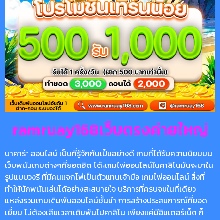
ramruay168เว็บตรงค่ายใหญ่
บาคาร่า ออนไลน์ เป็นที่รู้จักกันเป็นอย่างดี เกมที่ได้รับความนิยมมน
เว็บพนันเกมต่างๆที่ยอดฮิต โต๊ะเกมไพ่ออนไลน์ในคาสิโนมันจะมาใน
รูปแบบวงรี ที่มีคนแจกไพ่เป็นตัวแทนเจ้ามือ เกมไพ่ออนไลน์ สื่งที่
ทำให้นักพนันเล่นได้อย่างสะสบายใจ บริการที่ครบจบในที่เดียว
แหล่งรวมเกมเดิมพันออนไลน์ชั้นนำ การสร้างประสบการณ์ที่ยอด
เยี่ยม ไม่ต้องเสียเวลาเดิมพันไปคาสิโน เพียงแค่มีอินเตอร์เน็ต ก็