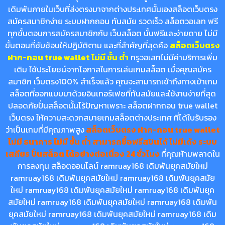
เดิมพันภายในเว็บที่ส่งตรงมาจากต่างประเทศนั้นเอง
สล็อตเว็บตรง
สมัครสมาชิกง่าย ระบบฝากถอน ทันสมัย รวดเร็ว สล็อตวอเลท ฟรี
ทุกขั้นตอน
การสมัครสมาชิกกับ เว็บสล็อต นั้นฟรีและง่ายดาย ไม่มี
ขั้นตอนที่ซับซ้อนให้ปฏิบัติตาม และที่สำคัญที่สุดคือ
สล็อตเว็บตรง
ฝาก-ถอน true wallet ไม่มี ขั้น ต่ํา
ทรูวอเลทไม่มีค่าบริการเพิ่ม
เติม ใช้ประโยชน์จากโอกาสในการเล่นเกมสล็อต เมื่อคุณสมัคร
สมาชิก เว็บตรง100% สำเร็จแล้ว คุณจะสามารถเข้าถึงทางเข้าเกม
สล็อตที่ออกแบบมาด้วยอินเทอร์เฟซที่ทันสมัยและใช้งานง่ายที่สุด
ปลอดภัย
ปั่นสล็อตนั้นไร้ปัญหาเพราะ สล็อตฝากถอน true wallet
เว็บตรง ให้ความสะดวกสบายเกมสล็อตต่างประเทศ ที่ได้ใบรับรอง
ว่าเป็นเกมที่มีคุณภาพสูง
สล็อตเว็บตรง ฝาก-ถอน true wallet
ไม่มี ธนาคาร ไม่มี ขั้น ต่ํา สามารถซื้อฟรีสปินได้ ไม่มีเด้ง ระบบ
เสถียร ปั่นสล็อต ได้อย่างต่อเนื่อง 24 ชั่วโมง
ที่คุณห้ามพลาดใน
การลงทุน สล็อตออนไลน์ ramruay168 เดิมพันยุคสมัยใหม่
ramruay168 เดิมพันยุคสมัยใหม่ ramruay168 เดิมพันยุคสมัย
ใหม่ ramruay168 เดิมพันยุคสมัยใหม่ ramruay168 เดิมพันยุค
สมัยใหม่ ramruay168 เดิมพันยุคสมัยใหม่ ramruay168 เดิมพัน
ยุคสมัยใหม่ ramruay168 เดิมพันยุคสมัยใหม่ ramruay168 เดิม