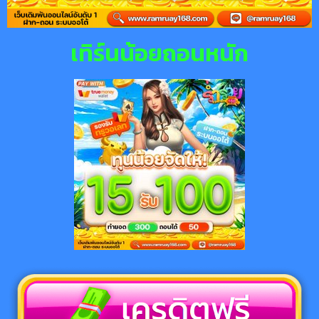
เทิร์นน้อยถอนหนัก