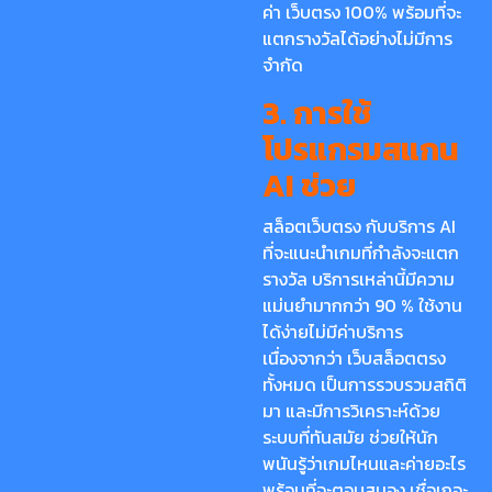
ค่า เว็บตรง 100% พร้อมที่จะ
แตกรางวัลได้อย่างไม่มีการ
จำกัด
3. การใช้
โปรแกรมสแกน
AI ช่วย
สล็อตเว็บตรง กับบริการ AI
ที่จะแนะนำเกมที่กำลังจะแตก
รางวัล บริการเหล่านี้มีความ
แม่นยำมากกว่า 90 % ใช้งาน
ได้ง่ายไม่มีค่าบริการ
เนื่องจากว่า เว็บสล็อตตรง
ทั้งหมด เป็นการรวบรวมสถิติ
มา และมีการวิเคราะห์ด้วย
ระบบที่ทันสมัย ช่วยให้นัก
พนันรู้ว่าเกมไหนและค่ายอะไร
พร้อมที่จะตอบสนอง เชื่อเถอะ