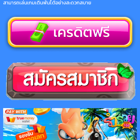
สามารถเล่นเกมเดินพันได้อย่างสะดวกสบาย