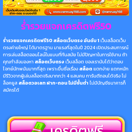
ร่ำรวยแจกเครดิตฟรี50
ร่ำรวยแจกเครดิตฟรี50 สล็อตเว็บตรง อันดับ 1
เว็บสล็อตเว็บ
ตรงค่ายใหญ่ ได้มาตรฐาน มาแรงที่สุดในปี 2024 เปิดประสบการณ์
การเล่นสล็อตออนไลน์ในแบบที่ทันสมัย ไม่มีปัญหาในการใช้งาน ถ้า
คุณกำลังมองหา
สล็อตเว็บตรง
เว็บสล็อต ของเรานับได้ว่าตอบ
โจทย์นักพนันมากที่สุด เพราะขึ้นชื่อเรื่อง
สล็อต
แตกง่าย แตกหนัก
มีรีวิวจากผู้เล่นสล็อตจริงมากกว่า 4 แสนคน การันตีถอนได้จริง ไม่
ล็อคยูส
สล็อตวอเลท ฝาก-ถอน ไม่มีขั้นต่ำ
ไม่มีบัญชีธนาคารก็
สมัครได้