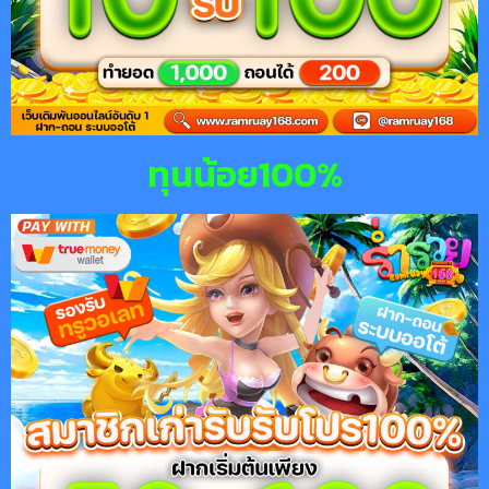
ทุนน้อย100%