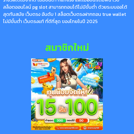
สล็อตออนไลน์ pg slot สามารถถอนได้ไม่มีขั้นต่ำ ด้วยระบบออโต้
สุดทันสมัย เว็บตรง อันดับ 1 สล็อตเว็บตรงฝากถอน true wallet
ไม่มีขั้นต่ํา เว็บตรงแท้ ที่ดีที่สุด ของไทยในปี 2025
สมาชิกใหม่