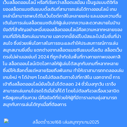
เว็บสล็อตออนไลน์ หรือที่เรียกว่าสล็อตเสมือน เป็นรูปแบบดิจิทัล
ของสล็อตแมชชีนแบบดั้งเดิมที่สามารถเล่นได้ทางออนไลน์ เกม
เหล่านี้สามารถพบได้ในเว็บไซต์คาสิโนหลายแห่ง และมอบความตื่น
เต้นในการเล่นสล็อตแมชชีนให้ผู้เล่นจากความสะดวกสบายในบ้าน
ข้อดีที่สำคัญอย่างหนึ่งของสล็อตออนไลน์คือความหลากหลายของ
เกมที่มีให้เลือกเล่นมากมาย นอกจากนี้ยังมีโบนัสและโปรโมชั่นที่น่า
สนใจ ซึ่งช่วยเพิ่มโอกาสในการชนะและทำให้ประสบการณ์การเล่น
สนุกสนานยิ่งขึ้น แตกต่างจากสล็อตแมชชีนแบบดั้งเดิม สล็อตเว็บ
ตรงไม่ผ่านเอเย่นต์ 2024 ที่ถูกจำกัดในพื้นที่ทางกายภาพของคาสิ
โน สล็อตออนไลน์เปิดโอกาสให้ผู้เล่นได้สนุกกับเกมที่หลากหลาย
ซึ่งมีให้เลือกตั้งแต่หลายร้อยถึงพันเกม ทำให้เราสามารถทดลองเล่น
เกมใหม่ ๆ ได้ง่ายๆ โดยไม่ต้องเดินทางไปที่คาสิโน นอกจากนี้ การ
เข้าถึงสล็อตออนไลน์ยังเป็นไปได้ตลอด 24 ชั่วโมงทุกวัน เราจึง
สามารถเล่นเกมโปรดได้เมื่อไรก็ได้ โดยไม่ต้องกังวลเรื่องเวลาปิด
หรือฝูงชนที่รบกวน นี่คือข้อดีที่ช่วยให้ผู้ที่มีตารางงานยุ่งสามารถ
สนุกกับการเล่นได้ทุกเมื่อที่ต้องการ