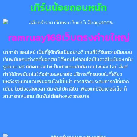
เทิร์นน้อยถอนหนัก
ramruay168เว็บตรงค่ายใหญ่
บาคาร่า ออนไลน์ เป็นที่รู้จักกันเป็นอย่างดี เกมที่ได้รับความนิยมมน
เว็บพนันเกมต่างๆที่ยอดฮิต โต๊ะเกมไพ่ออนไลน์ในคาสิโนมันจะมาใน
รูปแบบวงรี ที่มีคนแจกไพ่เป็นตัวแทนเจ้ามือ เกมไพ่ออนไลน์ สื่งที่
ทำให้นักพนันเล่นได้อย่างสะสบายใจ บริการที่ครบจบในที่เดียว
แหล่งรวมเกมเดิมพันออนไลน์ชั้นนำ การสร้างประสบการณ์ที่ยอด
เยี่ยม ไม่ต้องเสียเวลาเดิมพันไปคาสิโน เพียงแค่มีอินเตอร์เน็ต ก็
สามารถเล่นเกมเดินพันได้อย่างสะดวกสบาย