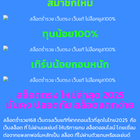
สมาชิกใหม่
ทุนน้อย100%
เทิร์นน้อยถอนหนัก
สล็อตตรง ใหม่ล่าสุด 2025
มั่นคง ปลอดภัย สล็อตแตกง่าย
สล็อตร่ำรวย168 เว็บตรงเว็บแท้ที่ฝากถอนเร็วที่สุดในไทย2025 คือ
เว็บสล็อต ที่ ไม่ผ่านเอเย่นต์ ให้บริการเกม สล็อตออนไลน์ โดยเชื่อม
ต่อจากแพลทฟอร์มหลักเป็น สล็อต ที่ไม่ผ่านตัวแทนหรือเอเย่นต์