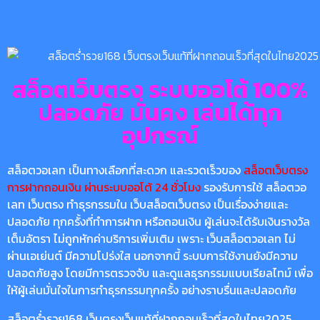
สล็อตเว็บตรง ระบบออโต้ 100%
ปลอดภัย มั่นคง เล่นได้ทุก
อุปกรณ์
สล็อตวอเลท เป็นทางเลือกที่สะดวก และรวดเร็วของ
สล็อตเว็บตรง
การฝากถอนเงิน ผ่านระบบออโต้ 24 ชั่วโมง
รองรับการใช้ สล็อตวอ
เลท เว็บตรง ทำธุรกรรมใน เว็บสล็อตเว็บตรง เป็นเรื่องง่ายและ
ปลอดภัย ทุกครั้งที่ทำการฝาก หรือถอนเงิน ผู้เล่นจะได้รับเงินรางวัล
เต็มอัตรา ไม่ถูกหักค่าบริการเพิ่มเติม เพราะ เว็บสล็อตวอเลท ไม่
ผ่านเอเย่นต์ มีความโปร่งใส นอกจากนี้ ระบบการใช้งานยังมีความ
ปลอดภัยสูง โดยมีการตรวจจับ และดูแลธุรกรรมแบบเรียลไทม์ เพื่อ
ให้ผู้เล่นมั่นใจในการทำธุรกรรมทุกครั้ง อย่างราบรื่นและปลอดภัย
สล็อตร่ำรวย168 เว็บตรงเว็บแท้ที่ฝากถอนเร็วที่สุดในไทย2025