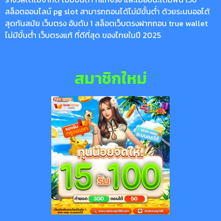
สล็อตออนไลน์ pg slot สามารถถอนได้ไม่มีขั้นต่ำ ด้วยระบบออโต้
สุดทันสมัย เว็บตรง อันดับ 1 สล็อตเว็บตรงฝากถอน true wallet
ไม่มีขั้นต่ํา เว็บตรงแท้ ที่ดีที่สุด ของไทยในปี 2025
สมาชิกใหม่