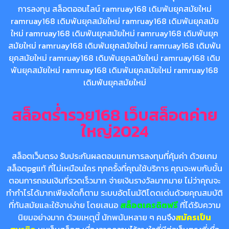
การลงทุน สล็อตออนไลน์ ramruay168 เดิมพันยุคสมัยใหม่
ramruay168 เดิมพันยุคสมัยใหม่ ramruay168 เดิมพันยุคสมัย
ใหม่ ramruay168 เดิมพันยุคสมัยใหม่ ramruay168 เดิมพันยุค
สมัยใหม่ ramruay168 เดิมพันยุคสมัยใหม่ ramruay168 เดิมพัน
ยุคสมัยใหม่ ramruay168 เดิมพันยุคสมัยใหม่ ramruay168 เดิม
พันยุคสมัยใหม่ ramruay168 เดิมพันยุคสมัยใหม่ ramruay168
เดิมพันยุคสมัยใหม่
สล็อตร่ำรวย168 เว็บสล็อตค่าย
ใหญ่2024
สล็อตเว็บตรง รับประกันผลตอบแทนการลงทุนที่คุ้มค่า ด้วยเกม
สล็อตpgแท้ ที่ไม่เหมือนใคร ทุกครั้งที่คุณใช้บริการ คุณจะพบกับขั้น
ตอนการถอนเงินที่รวดเร็วมาก จ่ายเงินรางวัลมากมาย ไม่ว่าคุณจะ
ทำกำไรได้มากเพียงใดก็ตาม ระบบอัตโนมัติโดดเด่นด้วยคุณสมบัติ
ที่ทันสมัยและใช้งานง่าย โดยเสนอ
สล็อตเครดิตฟรี
ที่ได้รับความ
นิยมอย่างมาก ด้วยเหตุนี้ นักพนันหลาย ๆ คนจึง
สมัครเป็น