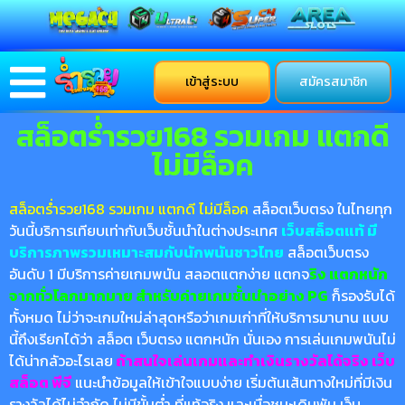
เข้าสู่ระบบ
สมัครสมาชิก
สล็อตรํ่ารวย168 รวมเกม แตกดี
ไม่มีล็อค
สล็อตรํ่ารวย168 รวมเกม แตกดี ไม่มีล็อค
สล็อตเว็บตรง ในไทยทุก
วันนี้บริการเทียบเท่ากับเว็บชั้นนำในต่างประเทศ
เว็บสล็อตแท้ มี
บริการภาพรวมเหมาะสมกับนักพนันชาวไทย
สล็อตเว็บตรง
อันดับ 1 มีบริการค่ายเกมพนัน สลอตแตกง่าย แตกจ
ริง แตกหนัก
จากทั่วโลกมากมาย สำหรับค่ายเกมชั้นนำอย่าง PG
ก็รองรับได้
ทั้งหมด ไม่ว่าจะเกมใหม่ล่าสุดหรือว่าเกมเก่าที่ให้บริการมานาน แบบ
นี้ถึงเรียกได้ว่า สล็อต เว็บตรง แตกหนัก นั่นเอง การเล่นเกมพนันไม่
ได้น่ากลัวอะไรเลย
ถ้าสนใจเล่นเกมและทำเงินรางวัลได้จริง เว็บ
สล็อต พีจี
แนะนำข้อมูลให้เข้าใจแบบง่าย เริ่มต้นเส้นทางใหม่ที่มีเงิน
รางวัลได้ไม่จำกัด ไม่มีขั้นต่ำ ที่แท้จริง และเมื่อชนะเดิมพัน เว็บ