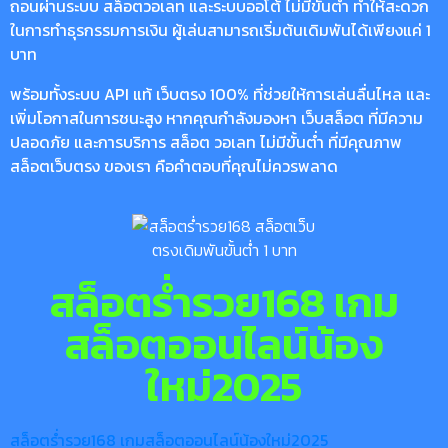
ถอนผ่านระบบ สล็อตวอเลท และระบบออโต้ ไม่มีขั้นต่ำ ทำให้สะดวก
ในการทำธุรกรรมการเงิน ผู้เล่นสามารถเริ่มต้นเดิมพันได้เพียงแค่ 1
บาท
พร้อมทั้งระบบ API แท้ เว็บตรง 100% ที่ช่วยให้การเล่นลื่นไหล และ
เพิ่มโอกาสในการชนะสูง หากคุณกำลังมองหา เว็บสล็อต ที่มีความ
ปลอดภัย และการบริการ สล็อต วอเลท ไม่มีขั้นต่ำ ที่มีคุณภาพ
สล็อตเว็บตรง ของเรา คือคำตอบที่คุณไม่ควรพลาด
สล็อตรํ่ารวย168 เกม
สล็อตออนไลน์น้อง
ใหม่2025
สล็อตรํ่ารวย168 เกมสล็อตออนไลน์น้องใหม่2025