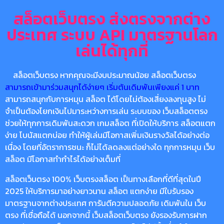
สล็อตเว็บตรง ส่งตรงจากต่าง
ประเทศ ระบบ API มาตรฐานโลก
เล่นได้ทุกที่
สล็อตเว็บตรง หากคุณจะมีงบประมาณน้อย สล็อตเว็บตรง
สามารถเข้ามาร่วมสนุกได้ง่ายๆ เริ่มต้นเดิมพันเพียงแค่ 1 บาท
สามารถสนุกกับการหมุน สล็อต ได้โดยไม่ต้องเสี่ยงลงทุนสูง ไม่
จำเป็นต้องโยกเงินไปมาระหว่างการเล่น ระบบของ เว็บสล็อตตรง
ช่วยให้ทุกการเดิมพันสะดวก เกมสล็อต ที่เปิดให้บริการ สล็อตแตก
ง่าย โบนัสแตกบ่อย ทำให้ผู้เล่นมีโอกาสเพิ่มเงินรางวัลได้อย่างต่อ
เนื่อง โดยที่อัตราการชนะ ก็ไม่ได้ลดลงแต่อย่างใด ทุกการหมุน เว็บ
สล็อต มีโอกาสทำกำไรได้อย่างเต็มที่
สล็อตเว็บตรง 100% เว็บตรงสล็อต เป็นทางเลือกที่ดีที่สุดในปี
2025 ให้บริการมาอย่างยาวนาน สล็อต แตกง่าย มีใบรับรอง
มาตรฐานจากต่างประเทศ การันตีความปลอดภัย เดิมพันใน เว็บ
ตรง ที่เชื่อถือได้ นอกจากนี้ เว็บสล็อตเว็บตรง ยังรองรับการฝาก