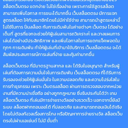
สล็อตเว็บตรง แตกง่าย ไม่ใช่เรื่องง่าย เพราะการใช้สูตรสล็อต
สามารถเพิ่มโอกาส การชนะได้มากขึ้น เว็บสล็อตตรง มีการแจก
สูตรสล็อต ให้กับสมาชิกโดยไม่มีค่าใช้จ่าย สามารถนำสูตรเหล่านี้
ไปใช้ในการ ปั่นสล็อต กับการเดิมพันในค่ายต่างๆ เว็บตรง ได้อย่าง
เต็มที่ สูตรที่แจกจะช่วยให้ผู้เล่นสามารถวิเคราะห์ และวางแผนการ
เล่นได้อย่างมีประสิทธิภาพ และเพิ่มโอกาสในการแตกแจ็คพอตใน
ทุกๆ การเดิมพัน ทำให้ผู้เล่นที่เข้ามาใช้บริการ เว็บสล็อตตรง จะได้
สัมผัสประสบการณ์การเล่นที่ง่าย และคุ้มค่ามากขึ้น
สล็อตเว็บตรง ที่มีมาตรฐานสากล และ ได้รับใบอนุญาต สำหรับผู้
เล่นที่ต้องการความมั่นใจในการเดิมพัน เว็บสล็อตตรง ที่ได้รับการ
รับรองจะช่วยให้ผู้เล่นมั่นใจ ในความปลอดภัย และความโปร่งใสใน
การทำธุรกรรม เพราะ เว็บตรงสล็อต ผ่านการตรวจสอบจากหน่วย
งานที่มีความน่าเชื่อถือ อย่างถูกกฎหมาย ซึ่งรับประกันได้ว่า เกม
สล็อตเว็บตรง ที่เล่นมีการจ่ายรางวัลอย่างรวดเร็ว นอกจากนี้ยังมี
ระบบ สล็อตฝากถอนออโต้ ที่ปลอดภัย และสามารถถอนเงินได้จริง
โดยไม่ต้องกังวลเรื่องการโกง หรือปัญหาการจ่ายรางวัล สล็อตเว็บ
ตรงไม่ผ่านเอเย่นต์ ไม่มี ขั้นต่ำ