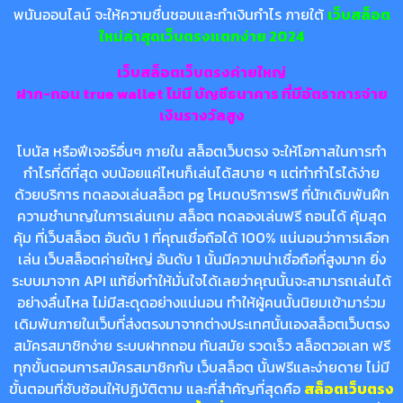
พนันออนไลน์ จะให้ความชื่นชอบและทำเงินกำไร ภายใต้
เว็บสล็อต
ใหม่ล่าสุดเว็บตรงแตกง่าย 2024
เว็บสล็อตเว็บตรงค่ายใหญ่
ฝาก-ถอน true wallet ไม่มี บัญชีธนาคาร ที่มีอัตราการจ่าย
เงินรางวัลสูง
โบนัส หรือฟีเจอร์อื่นๆ ภายใน สล็อตเว็บตรง จะให้โอกาสในการทำ
กำไรที่ดีที่สุด งบน้อยแค่ไหนก็เล่นได้สบาย ๆ แต่ทำกำไรได้ง่าย
ด้วยบริการ ทดลองเล่นสล็อต pg โหมดบริการฟรี ที่นักเดิมพันฝึก
ความชำนาญในการเล่นเกม สล็อต ทดลองเล่นฟรี ถอนได้ คุ้มสุด
คุ้ม ที่เว็บสล็อต อันดับ 1 ที่คุณเชื่อถือได้ 100% แน่นอนว่าการเลือก
เล่น เว็บสล็อตค่ายใหญ่ อันดับ 1 นั้นมีความน่าเชื่อถือที่สูงมาก ยิ่ง
ระบบมาจาก API แท้ยิ่งทำให้มั่นใจได้เลยว่าคุณนั้นจะสามารถเล่นได้
อย่างลื่นไหล ไม่มีสะดุดอย่างแน่นอน ทำให้ผู้คนนั้นนิยมเข้ามาร่วม
เดิมพันภายในเว็บที่ส่งตรงมาจากต่างประเทศนั้นเอง
สล็อตเว็บตรง
สมัครสมาชิกง่าย ระบบฝากถอน ทันสมัย รวดเร็ว สล็อตวอเลท ฟรี
ทุกขั้นตอน
การสมัครสมาชิกกับ เว็บสล็อต นั้นฟรีและง่ายดาย ไม่มี
ขั้นตอนที่ซับซ้อนให้ปฏิบัติตาม และที่สำคัญที่สุดคือ
สล็อตเว็บตรง