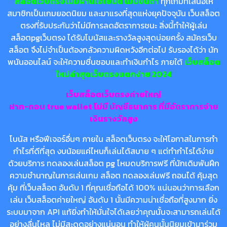
สล็อตเว็บตรงไม่มีผ่านเอเย่นต์ ไม่มีขั้นต่ำ
ทุกเกมที่เสนอให้
สมาชิกเป็นเกมยอดนิยม และมาแรงที่สุดแห่งยุคปัจจุบัน เว็บสล็อต
ตรงที่รับประกันว่าไม่มีการลดอัตราการชนะ สิ่งนี้ทำให้ผู้เล่น
สล็อตpgเว็บตรง ได้รับโบนัสและรางวัลสูงสุดบ่อยครั้ง สมัครเว็บ
สล็อต จึงไม่จำเป็นต้องกลัวความผิดหวังอีกต่อไป รับรองได้ว่า นัก
พนันออนไลน์ จะให้ความชื่นชอบและทำเงินกำไร ภายใต้
เว็บสล็อต
ใหม่ล่าสุดเว็บตรงแตกง่าย 2024
เว็บสล็อตเว็บตรงค่ายใหญ่
ฝาก-ถอน true wallet ไม่มี บัญชีธนาคาร ที่มีอัตราการจ่าย
เงินรางวัลสูง
โบนัส หรือฟีเจอร์อื่นๆ ภายใน สล็อตเว็บตรง จะให้โอกาสในการทำ
กำไรที่ดีที่สุด งบน้อยแค่ไหนก็เล่นได้สบาย ๆ แต่ทำกำไรได้ง่าย
ด้วยบริการ ทดลองเล่นสล็อต pg โหมดบริการฟรี ที่นักเดิมพันฝึก
ความชำนาญในการเล่นเกม สล็อต ทดลองเล่นฟรี ถอนได้ คุ้มสุด
คุ้ม ที่เว็บสล็อต อันดับ 1 ที่คุณเชื่อถือได้ 100% แน่นอนว่าการเลือก
เล่น เว็บสล็อตค่ายใหญ่ อันดับ 1 นั้นมีความน่าเชื่อถือที่สูงมาก ยิ่ง
ระบบมาจาก API แท้ยิ่งทำให้มั่นใจได้เลยว่าคุณนั้นจะสามารถเล่นได้
อย่างลื่นไหล ไม่มีสะดุดอย่างแน่นอน ทำให้ผู้คนนั้นนิยมเข้ามาร่วม