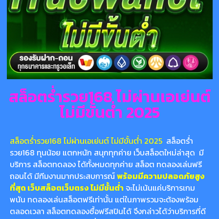
สล็อตรํ่ารวย168 ไม่ผ่านเอเย่นต์
ไม่มีขั้นต่ำ 2025
สล็อตรํ่ารวย168 ไม่ผ่านเอเย่นต์ ไม่มีขั้นต่ำ 2025
สล็อตรํ่า
รวย168 ทุนน้อย แตกหนัก สนุกทุกค่าย เว็บสล็อตใหม่ล่าสุด มี
บริการ สล็อตทดลอง ได้ทั้งหมดทุกค่าย สล็อต ทดลองเล่นฟรี
ถอนได้ มีทีมงานมากประสบการณ์
พร้อมมีความปลอดภัยสูง
ที่สุด เว็บสล็อตเว็บตรง ไม่มีขั้นต่ำ
จะไม่เน้นแค่บริการเกม
พนัน ทดลองเล่นสล็อตฟรีเท่านั้น แต่ในภาพรวมจะต้องพร้อม
ตลอดเวลา สล็อตทดลองซื้อฟรีสปินได้ จึงกล่าวได้ว่าบริการที่ดี