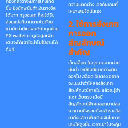
ต้องกลัวว่าจะมีการโกงเกิด
ความแตกต่าง เจอกับเกมที่
ขึ้น ยิ่งนักพนันทำเงินรางวัล
เหมาะสมได้นั่นเอง
ได้มาก ทรูวอเลท ก็จะได้รับ
2. ใช้การสังเกต
ส่วนแบ่งที่มากตามไปด้วย
เท่ากับว่ามีแต่ผลดีกับทุกฝ่าย
การออก
PG wallet มาดูข้อมูลเพิ่ม
สัญลักษณ์
เติมจะได้เข้าใจนำไปใช้งานได้
ทันที
สำคัญ
เว็บสล็อต ในทุกเกมจากค่าย
ชั้นนำ จะมีธีมที่แตกต่างกัน
ออกไป สล็อตเว็บตรง อยาก
จะแนะนำว่าให้ลองสังเกต
สัญลักษณ์ภายใน แล้วจะรู้ว่า
slot เว็บตรง เมื่อมี
สัญลักษณ์พิเศษออกมาบ่อย
ๆ หมายถึงรอบที่จะเข้ารางวัล
มาถึงแล้ว เพิ่มเติมเงินในการ
เล่นให้สูงขึ้น เวลาเข้าไปจะคุ้ม