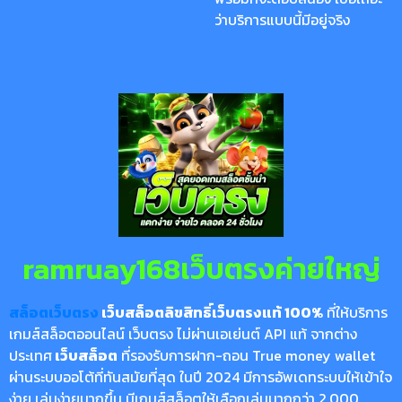
ว่าบริการแบบนี้มีอยู่จริง
ramruay168เว็บตรงค่ายใหญ่
สล็อตเว็บตรง
เว็บสล็อตลิขสิทธิ์เว็บตรงแท้ 100%
ที่ให้บริการ
เกมส์สล็อตออนไลน์ เว็บตรง ไม่ผ่านเอเย่นต์ API แท้ จากต่าง
ประเทศ
เว็บสล็อต
ที่รองรับการฝาก-ถอน True money wallet
ผ่านระบบออโต้ที่ทันสมัยที่สุด ในปี 2024 มีการอัพเดทระบบให้เข้าใจ
ง่าย เล่นง่ายมากขึ้น มีเกมส์สล็อตให้เลือกเล่นมากกว่า 2,000