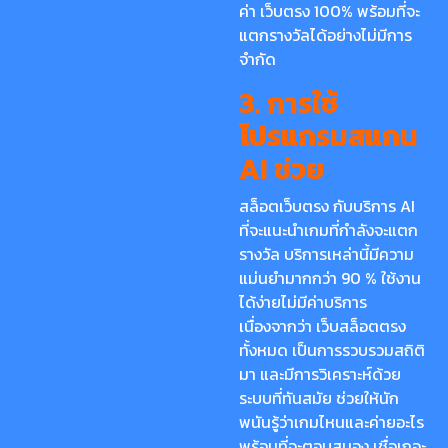
ค่า เว็บตรง 100% พร้อมที่จะ
แตกรางวัลได้อย่างไม่มีการ
จำกัด
3. การใช้
โปรแกรมสแกน
AI ช่วย
สล็อตเว็บตรง กับบริการ AI
ที่จะแนะนำเกมที่กำลังจะแตก
รางวัล บริการเหล่านี้มีความ
แม่นยำมากกว่า 90 % ใช้งาน
ได้ง่ายไม่มีค่าบริการ
เนื่องจากว่า เว็บสล็อตตรง
ทั้งหมด เป็นการรวบรวมสถิติ
มา และมีการวิเคราะห์ด้วย
ระบบที่ทันสมัย ช่วยให้นัก
พนันรู้ว่าเกมไหนและค่ายอะไร
พร้อมที่จะตอบสนอง เชื่อเถอะ