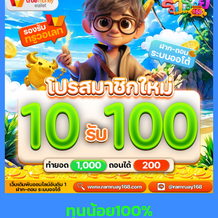
ทุนน้อย100%