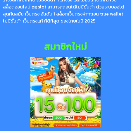
สล็อตออนไลน์ pg slot สามารถถอนได้ไม่มีขั้นต่ำ ด้วยระบบออโต้
สุดทันสมัย เว็บตรง อันดับ 1 สล็อตเว็บตรงฝากถอน true wallet
ไม่มีขั้นต่ํา เว็บตรงแท้ ที่ดีที่สุด ของไทยในปี 2025
สมาชิกใหม่