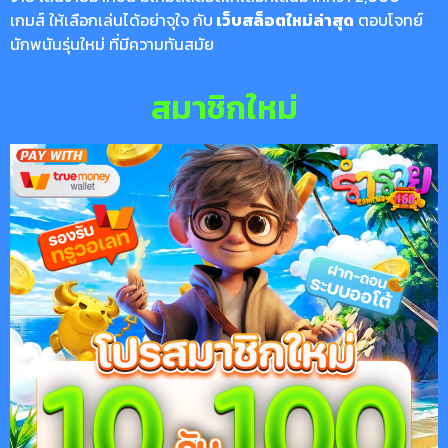
เกมส์ ให้เลือกเล่นได้อย่าจุใจ กับ
เว็บสล็อตใหม่ล่าสุด
ตอบโจทย์
นักพนันรุ่นใหม่ ที่มีความทันสมัย
สมาชิกใหม่