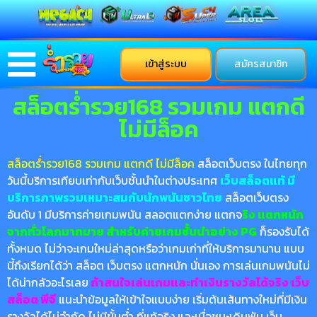
เข้าสู่ระบบ
สมัครสมาชิก
สล็อตรํ่ารวย168 รวมเกม แตกดี
ไม่มีล็อค
สล็อตรํ่ารวย168 รวมเกม แตกดี ไม่มีล็อค
สล็อตเว็บตรง ในไทยทุก
วันนี้บริการเทียบเท่ากับเว็บชั้นนำในต่างประเทศ
เว็บสล็อตแท้ มี
บริการภาพรวมเหมาะสมกับนักพนันชาวไทย
สล็อตเว็บตรง
อันดับ 1 มีบริการค่ายเกมพนัน สลอตแตกง่าย แตกจ
ริง แตกหนัก
จากทั่วโลกมากมาย สำหรับค่ายเกมชั้นนำอย่าง PG
ก็รองรับได้
ทั้งหมด ไม่ว่าจะเกมใหม่ล่าสุดหรือว่าเกมเก่าที่ให้บริการมานาน แบบ
นี้ถึงเรียกได้ว่า สล็อต เว็บตรง แตกหนัก นั่นเอง การเล่นเกมพนันไม่
ได้น่ากลัวอะไรเลย
ถ้าสนใจเล่นเกมและทำเงินรางวัลได้จริง เว็บ
สล็อต พีจี
แนะนำข้อมูลให้เข้าใจแบบง่าย เริ่มต้นเส้นทางใหม่ที่มีเงิน
รางวัลได้ไม่จำกัด ไม่มีขั้นต่ำ ที่แท้จริง และเมื่อชนะเดิมพัน เว็บ