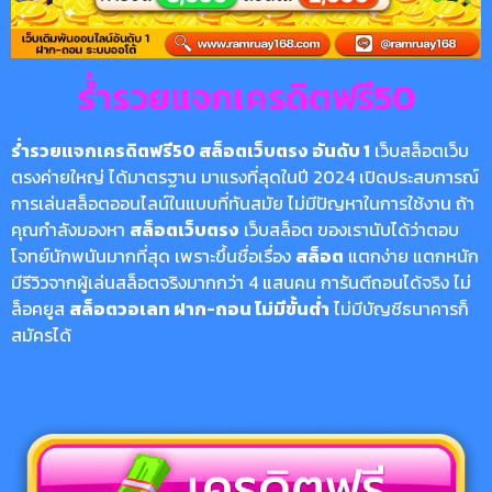
ร่ำรวยแจกเครดิตฟรี50
ร่ำรวยแจกเครดิตฟรี50 สล็อตเว็บตรง อันดับ 1
เว็บสล็อตเว็บ
ตรงค่ายใหญ่ ได้มาตรฐาน มาแรงที่สุดในปี 2024 เปิดประสบการณ์
การเล่นสล็อตออนไลน์ในแบบที่ทันสมัย ไม่มีปัญหาในการใช้งาน ถ้า
คุณกำลังมองหา
สล็อตเว็บตรง
เว็บสล็อต ของเรานับได้ว่าตอบ
โจทย์นักพนันมากที่สุด เพราะขึ้นชื่อเรื่อง
สล็อต
แตกง่าย แตกหนัก
มีรีวิวจากผู้เล่นสล็อตจริงมากกว่า 4 แสนคน การันตีถอนได้จริง ไม่
ล็อคยูส
สล็อตวอเลท ฝาก-ถอน ไม่มีขั้นต่ำ
ไม่มีบัญชีธนาคารก็
สมัครได้