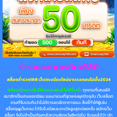
ร่ำรวยแจกเครดิตฟรี50
สล็อตร่ำรวย168 เว็บตรงน้องใหม่มาเเรงถอนไม่อั้น2024
สล็อตเว็บตรงไม่มีผ่านเอเย่นต์ ไม่มีขั้นต่ำ
ทุกเกมที่เสนอให้
สมาชิกเป็นเกมยอดนิยม และมาแรงที่สุดแห่งยุคปัจจุบัน เว็บสล็อต
ตรงที่รับประกันว่าไม่มีการลดอัตราการชนะ สิ่งนี้ทำให้ผู้เล่น
สล็อตpgเว็บตรง ได้รับโบนัสและรางวัลสูงสุดบ่อยครั้ง สมัครเว็บ
สล็อต จึงไม่จำเป็นต้องกลัวความผิดหวังอีกต่อไป รับรองได้ว่า นัก