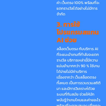
ค่า เว็บตรง 100% พร้อมที่จะ
แตกรางวัลได้อย่างไม่มีการ
จำกัด
3. การใช้
โปรแกรมสแกน
AI ช่วย
สล็อตเว็บตรง กับบริการ AI
ที่จะแนะนำเกมที่กำลังจะแตก
รางวัล บริการเหล่านี้มีความ
แม่นยำมากกว่า 90 % ใช้งาน
ได้ง่ายไม่มีค่าบริการ
เนื่องจากว่า เว็บสล็อตตรง
ทั้งหมด เป็นการรวบรวมสถิติ
มา และมีการวิเคราะห์ด้วย
ระบบที่ทันสมัย ช่วยให้นัก
พนันรู้ว่าเกมไหนและค่ายอะไร
พร้อมที่จะตอบสนอง เชื่อเถอะ