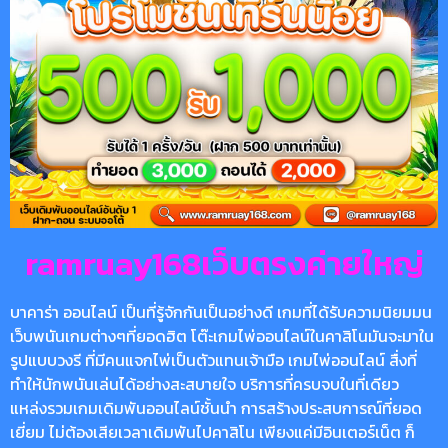
ramruay168เว็บตรงค่ายใหญ่
บาคาร่า ออนไลน์ เป็นที่รู้จักกันเป็นอย่างดี เกมที่ได้รับความนิยมมน
เว็บพนันเกมต่างๆที่ยอดฮิต โต๊ะเกมไพ่ออนไลน์ในคาสิโนมันจะมาใน
รูปแบบวงรี ที่มีคนแจกไพ่เป็นตัวแทนเจ้ามือ เกมไพ่ออนไลน์ สื่งที่
ทำให้นักพนันเล่นได้อย่างสะสบายใจ บริการที่ครบจบในที่เดียว
แหล่งรวมเกมเดิมพันออนไลน์ชั้นนำ การสร้างประสบการณ์ที่ยอด
เยี่ยม ไม่ต้องเสียเวลาเดิมพันไปคาสิโน เพียงแค่มีอินเตอร์เน็ต ก็