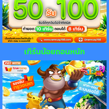
OT
เทิร์นน้อยถอนหนัก