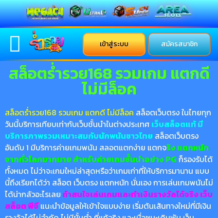
เข้าสู่ระบบ
สมัครสมาชิก
สล็อตรํ่ารวย168 รวมเกม แตกดี
ไม่มีล็อค
สล็อตรํ่ารวย168 รวมเกม แตกดี ไม่มีล็อค
สล็อตเว็บตรง ในไทยทุก
วันนี้บริการเทียบเท่ากับเว็บชั้นนำในต่างประเทศ
เว็บสล็อตแท้ มี
บริการภาพรวมเหมาะสมกับนักพนันชาวไทย
สล็อตเว็บตรง
68
อันดับ 1 มีบริการค่ายเกมพนัน สลอตแตกง่าย แตกจ
ริง แตกหนัก
จากทั่วโลกมากมาย สำหรับค่ายเกมชั้นนำอย่าง PG
ก็รองรับได้
ทั้งหมด ไม่ว่าจะเกมใหม่ล่าสุดหรือว่าเกมเก่าที่ให้บริการมานาน แบบ
นี้ถึงเรียกได้ว่า สล็อต เว็บตรง แตกหนัก นั่นเอง การเล่นเกมพนันไม่
ได้น่ากลัวอะไรเลย
ถ้าสนใจเล่นเกมและทำเงินรางวัลได้จริง เว็บ
68
สล็อต พีจี
แนะนำข้อมูลให้เข้าใจแบบง่าย เริ่มต้นเส้นทางใหม่ที่มีเงิน
รางวัลได้ไม่จำกัด ไม่มีขั้นต่ำ ที่แท้จริง และเมื่อชนะเดิมพัน เว็บ