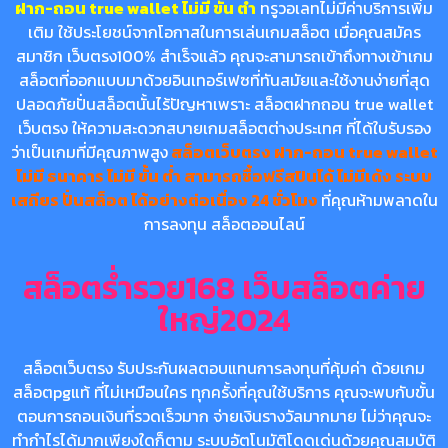
ฝาก-ถอน true wallet ไม่มี ขั้น ต่ํา
ทรูวอเลทไม่มีค่าบริการเพิ่ม
เติม ใช้ประโยชน์จากโอกาสในการเล่นเกมสล็อต เมื่อคุณสมัคร
สมาชิก เว็บตรง100% สำเร็จแล้ว คุณจะสามารถเข้าถึงทางเข้าเกม
สล็อตที่ออกแบบมาด้วยอินเทอร์เฟซที่ทันสมัยและใช้งานง่ายที่สุด
ปลอดภัย
ปั่นสล็อตนั้นไร้ปัญหาเพราะ สล็อตฝากถอน true wallet
เว็บตรง ให้ความสะดวกสบายเกมสล็อตต่างประเทศ ที่ได้ใบรับรอง
ว่าเป็นเกมที่มีคุณภาพสูง
สล็อตเว็บตรง ฝาก-ถอน true wallet
ไม่มี ธนาคาร ไม่มี ขั้น ต่ํา สามารถซื้อฟรีสปินได้ ไม่มีเด้ง ระบบ
เสถียร ปั่นสล็อต ได้อย่างต่อเนื่อง 24 ชั่วโมง
ที่คุณห้ามพลาดใน
การลงทุน สล็อตออนไลน์
สล็อตร่ำรวย168 เว็บสล็อตค่าย
ใหญ่2024
สล็อตเว็บตรง รับประกันผลตอบแทนการลงทุนที่คุ้มค่า ด้วยเกม
สล็อตpgแท้ ที่ไม่เหมือนใคร ทุกครั้งที่คุณใช้บริการ คุณจะพบกับขั้น
ตอนการถอนเงินที่รวดเร็วมาก จ่ายเงินรางวัลมากมาย ไม่ว่าคุณจะ
ทำกำไรได้มากเพียงใดก็ตาม ระบบอัตโนมัติโดดเด่นด้วยคุณสมบัติ