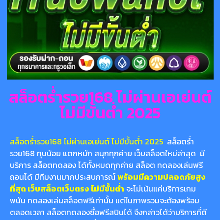
สล็อตรํ่ารวย168 ไม่ผ่านเอเย่นต์
ไม่มีขั้นต่ำ 2025
สล็อตรํ่ารวย168 ไม่ผ่านเอเย่นต์ ไม่มีขั้นต่ำ 2025
สล็อตรํ่า
รวย168 ทุนน้อย แตกหนัก สนุกทุกค่าย เว็บสล็อตใหม่ล่าสุด มี
บริการ สล็อตทดลอง ได้ทั้งหมดทุกค่าย สล็อต ทดลองเล่นฟรี
ถอนได้ มีทีมงานมากประสบการณ์
พร้อมมีความปลอดภัยสูง
ที่สุด เว็บสล็อตเว็บตรง ไม่มีขั้นต่ำ
จะไม่เน้นแค่บริการเกม
พนัน ทดลองเล่นสล็อตฟรีเท่านั้น แต่ในภาพรวมจะต้องพร้อม
ตลอดเวลา สล็อตทดลองซื้อฟรีสปินได้ จึงกล่าวได้ว่าบริการที่ดี