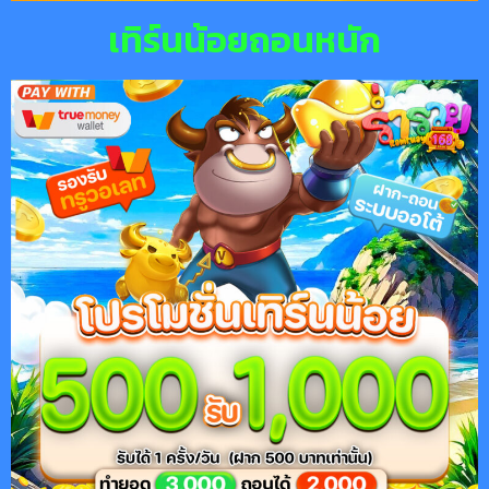
เทิร์นน้อยถอนหนัก