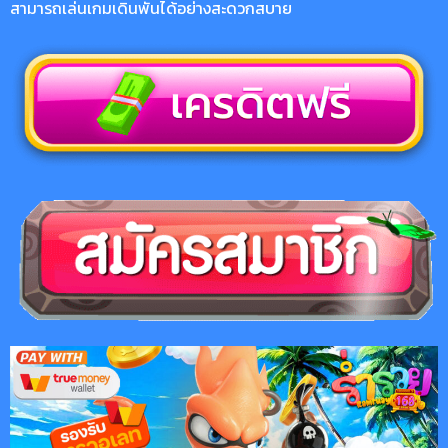
สามารถเล่นเกมเดินพันได้อย่างสะดวกสบาย