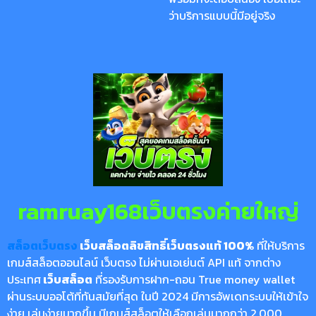
ว่าบริการแบบนี้มีอยู่จริง
ชม
ramruay168เว็บตรงค่ายใหญ่
สล็อตเว็บตรง
เว็บสล็อตลิขสิทธิ์เว็บตรงแท้ 100%
ที่ให้บริการ
เกมส์สล็อตออนไลน์ เว็บตรง ไม่ผ่านเอเย่นต์ API แท้ จากต่าง
ประเทศ
เว็บสล็อต
ที่รองรับการฝาก-ถอน True money wallet
ผ่านระบบออโต้ที่ทันสมัยที่สุด ในปี 2024 มีการอัพเดทระบบให้เข้าใจ
ง่าย เล่นง่ายมากขึ้น มีเกมส์สล็อตให้เลือกเล่นมากกว่า 2,000