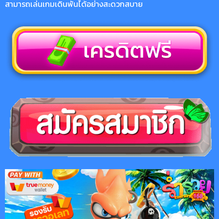
สามารถเล่นเกมเดินพันได้อย่างสะดวกสบาย