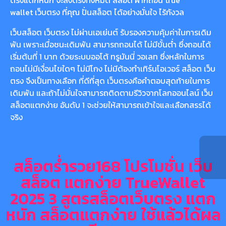
wallet เว็บตรง ที่คุณ ปั่นสล็อต ได้อย่างมั่นใจ ไร้กังวล
เว็บสล็อต เว็บตรง ไม่ผ่านเอเย่นต์ รับรองความคุ้มค่าในการเดิม
พัน เพราะเมื่อชนะเดิมพัน สามารถถอนได้ ไม่มีขั้นต่ำ ซึ่งถอนได้
เริ่มต้นที่ 1 บาท ด้วยระบบออโต้ ทรูมันนี่ วอเลท ซึ่งหลักในการ
ถอนไม่มีเงื่อนไขใดๆ ไม่มีโกง ไม่มีต้องทำเทิร์นโอเวอร์ สล็อต เว็บ
ตรง จึงเป็นทางเลือก ที่ดีที่สุด เว็บตรงคือคำตอบสุดท้ายในการ
เดิมพัน และถ้าไม่มั่นใจสามารถติดตามรีวิวจากโลกออนไลน์ เว็บ
สล็อตแตกง่าย อันดับ 1 จะช่วยให้สามารถเข้าใจและเลือกสรรได้
จริง
สล็อตรํ่ารวย168 โปรโมชั่น เว็บ
สล็อต แตกง่าย TrueWallet
2025 3 สูตรสล็อตเว็บตรง แตก
หนัก สล็อตแตกง่าย ใช้แล้วได้ผล