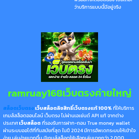
ว่าบริการแบบนี้มีอยู่จริง
ramruay168เว็บตรงค่ายใหญ่
สล็อตเว็บตรง
เว็บสล็อตลิขสิทธิ์เว็บตรงแท้ 100%
ที่ให้บริการ
เกมส์สล็อตออนไลน์ เว็บตรง ไม่ผ่านเอเย่นต์ API แท้ จากต่าง
ประเทศ
เว็บสล็อต
ที่รองรับการฝาก-ถอน True money wallet
ผ่านระบบออโต้ที่ทันสมัยที่สุด ในปี 2024 มีการอัพเดทระบบให้เข้าใจ
ง่าย เล่นง่ายมากขึ้น มีเกมส์สล็อตให้เลือกเล่นมากกว่า 2,000