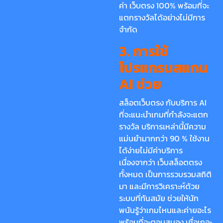
ค่า เว็บตรง 100% พร้อมที่จะ
แตกรางวัลได้อย่างไม่มีการ
จำกัด
3. การใช้
โปรแกรมสแกน
AI ช่วย
สล็อตเว็บตรง กับบริการ AI
ที่จะแนะนำเกมที่กำลังจะแตก
รางวัล บริการเหล่านี้มีความ
แม่นยำมากกว่า 90 % ใช้งาน
ได้ง่ายไม่มีค่าบริการ
เนื่องจากว่า เว็บสล็อตตรง
ทั้งหมด เป็นการรวบรวมสถิติ
มา และมีการวิเคราะห์ด้วย
ระบบที่ทันสมัย ช่วยให้นัก
พนันรู้ว่าเกมไหนและค่ายอะไร
พร้อมที่จะตอบสนอง เชื่อเถอะ