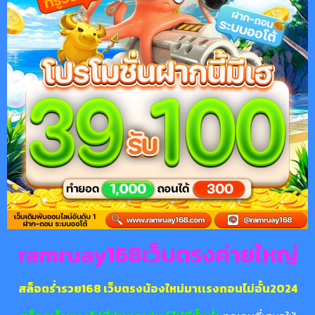
ramruay168เว็บตรงค่ายใหญ่
สล็อตร่ำรวย168 เว็บตรงน้องใหม่มาเเรงถอนไม่อั้น2024