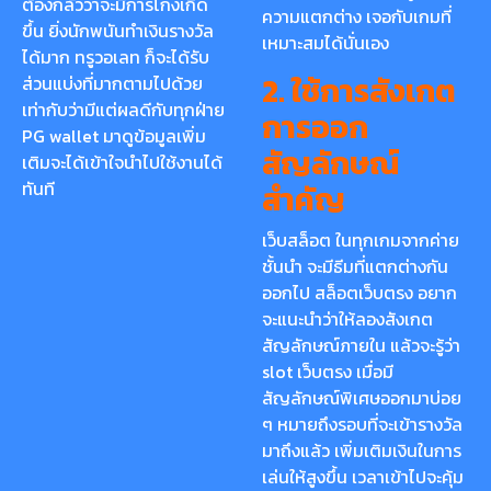
ต้องกลัวว่าจะมีการโกงเกิด
ความแตกต่าง เจอกับเกมที่
ขึ้น ยิ่งนักพนันทำเงินรางวัล
เหมาะสมได้นั่นเอง
ได้มาก ทรูวอเลท ก็จะได้รับ
2. ใช้การสังเกต
ส่วนแบ่งที่มากตามไปด้วย
เท่ากับว่ามีแต่ผลดีกับทุกฝ่าย
การออก
PG wallet มาดูข้อมูลเพิ่ม
สัญลักษณ์
เติมจะได้เข้าใจนำไปใช้งานได้
ทันที
สำคัญ
เว็บสล็อต ในทุกเกมจากค่าย
ชั้นนำ จะมีธีมที่แตกต่างกัน
ออกไป สล็อตเว็บตรง อยาก
จะแนะนำว่าให้ลองสังเกต
สัญลักษณ์ภายใน แล้วจะรู้ว่า
slot เว็บตรง เมื่อมี
สัญลักษณ์พิเศษออกมาบ่อย
ๆ หมายถึงรอบที่จะเข้ารางวัล
มาถึงแล้ว เพิ่มเติมเงินในการ
เล่นให้สูงขึ้น เวลาเข้าไปจะคุ้ม