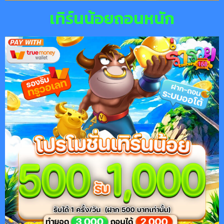
เทิร์นน้อยถอนหนัก