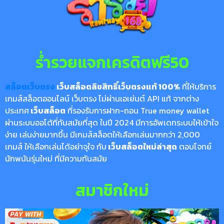
ร่ำรวยแจกเครดิตฟรี50
สล็อตเว็บตรง
เว็บสล็อตลิขสิทธิ์เว็บตรงแท้ 100%
ที่ให้บริการ
เกมส์สล็อตออนไลน์ เว็บตรง ไม่ผ่านเอเย่นต์ API แท้ จากต่าง
ประเทศ
เว็บสล็อต
ที่รองรับการฝาก-ถอน True money wallet
ผ่านระบบออโต้ที่ทันสมัยที่สุด ในปี 2024 มีการอัพเดทระบบให้เข้าใจ
ง่าย เล่นง่ายมากขึ้น มีเกมส์สล็อตให้เลือกเล่นมากกว่า 2,000
เกมส์ ให้เลือกเล่นได้อย่าจุใจ กับ
เว็บสล็อตใหม่ล่าสุด
ตอบโจทย์
นักพนันรุ่นใหม่ ที่มีความทันสมัย
สมาชิกใหม่