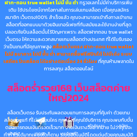
ฝาก-ถอน true wallet ไม่มี ขั้น ต่ํา
ทรูวอเลทไม่มีค่าบริการเพิ่ม
เติม ใช้ประโยชน์จากโอกาสในการเล่นเกมสล็อต เมื่อคุณสมัคร
สมาชิก เว็บตรง100% สำเร็จแล้ว คุณจะสามารถเข้าถึงทางเข้าเกม
สล็อตที่ออกแบบมาด้วยอินเทอร์เฟซที่ทันสมัยและใช้งานง่ายที่สุด
ปลอดภัย
ปั่นสล็อตนั้นไร้ปัญหาเพราะ สล็อตฝากถอน true wallet
เว็บตรง ให้ความสะดวกสบายเกมสล็อตต่างประเทศ ที่ได้ใบรับรอง
ว่าเป็นเกมที่มีคุณภาพสูง
สล็อตเว็บตรง ฝาก-ถอน true wallet
ไม่มี ธนาคาร ไม่มี ขั้น ต่ํา สามารถซื้อฟรีสปินได้ ไม่มีเด้ง ระบบ
เสถียร ปั่นสล็อต ได้อย่างต่อเนื่อง 24 ชั่วโมง
ที่คุณห้ามพลาดใน
การลงทุน สล็อตออนไลน์
สล็อตร่ำรวย168 เว็บสล็อตค่าย
ใหญ่2024
สล็อตเว็บตรง รับประกันผลตอบแทนการลงทุนที่คุ้มค่า ด้วยเกม
สล็อตpgแท้ ที่ไม่เหมือนใคร ทุกครั้งที่คุณใช้บริการ คุณจะพบกับขั้น
เข้าสู่ระบบ
สมัคร
ตอนการถอนเงินที่รวดเร็วมาก จ่ายเงินรางวัลมากมาย ไม่ว่าคุณจะ
VVIP
เข้าเล่น
เครดิตฟรี
ทำกำไรได้มากเพียงใดก็ตาม ระบบอัตโนมัติโดดเด่นด้วยคุณสมบัติ