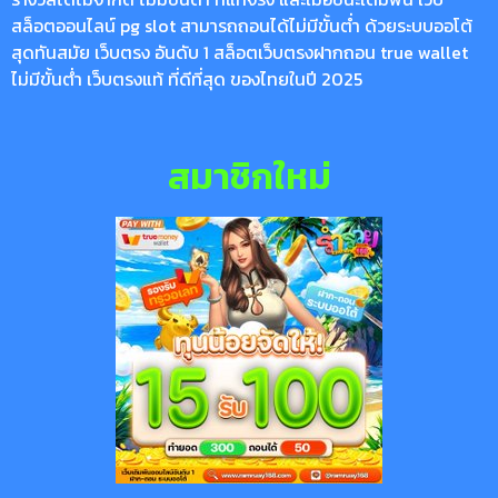
สล็อตออนไลน์ pg slot สามารถถอนได้ไม่มีขั้นต่ำ ด้วยระบบออโต้
สุดทันสมัย เว็บตรง อันดับ 1 สล็อตเว็บตรงฝากถอน true wallet
ไม่มีขั้นต่ํา เว็บตรงแท้ ที่ดีที่สุด ของไทยในปี 2025
สมาชิกใหม่