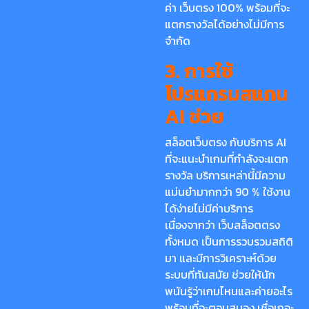
ค่า เว็บตรง 100% พร้อมที่จะ
แตกรางวัลได้อย่างไม่มีการ
จำกัด
3. การใช้
โปรแกรมสแกน
AI ช่วย
สล็อตเว็บตรง กับบริการ AI
ที่จะแนะนำเกมที่กำลังจะแตก
รางวัล บริการเหล่านี้มีความ
แม่นยำมากกว่า 90 % ใช้งาน
ได้ง่ายไม่มีค่าบริการ
เนื่องจากว่า เว็บสล็อตตรง
ทั้งหมด เป็นการรวบรวมสถิติ
มา และมีการวิเคราะห์ด้วย
ระบบที่ทันสมัย ช่วยให้นัก
พนันรู้ว่าเกมไหนและค่ายอะไร
พร้อมที่จะตอบสนอง เชื่อเถอะ