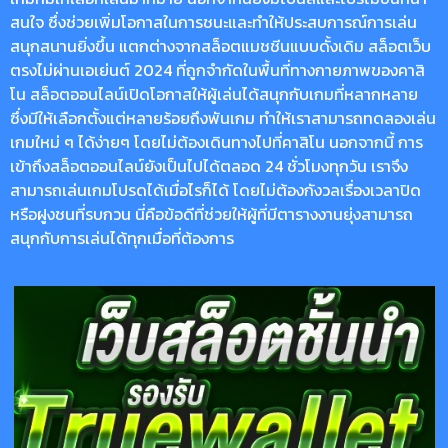
สนใจ ซึ่งช่วยเพิ่มโอกาสในการชนะและทำให้ประสบการณ์การเล่น
สนุกสนานยิ่งขึ้น แตกต่างจากสล็อตแมชชีนแบบดั้งเดิม สล็อตเว็บ
ตรงไม่ผ่านเอเย่นต์ 2024 ที่ถูกจำกัดในพื้นที่ทางกายภาพของคาสิ
โน สล็อตออนไลน์เปิดโอกาสให้ผู้เล่นได้สนุกกับเกมที่หลากหลาย
ซึ่งมีให้เลือกตั้งแต่หลายร้อยถึงพันเกม ทำให้เราสามารถทดลองเล่น
เกมใหม่ ๆ ได้ง่ายๆ โดยไม่ต้องเดินทางไปที่คาสิโน นอกจากนี้ การ
เข้าถึงสล็อตออนไลน์ยังเป็นไปได้ตลอด 24 ชั่วโมงทุกวัน เราจึง
สามารถเล่นเกมโปรดได้เมื่อไรก็ได้ โดยไม่ต้องกังวลเรื่องเวลาปิด
หรือฝูงชนที่รบกวน นี่คือข้อดีที่ช่วยให้ผู้ที่มีตารางงานยุ่งสามารถ
สนุกกับการเล่นได้ทุกเมื่อที่ต้องการ