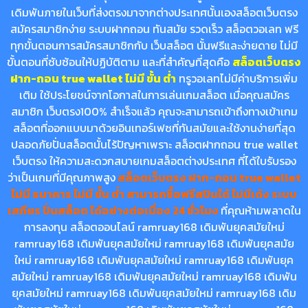
เดิมพันภายในเว็บที่ส่งตรงมาจากต่างประเทศนั้นเอง
สล็อตเว็บตรง
สมัครสมาชิกง่าย ระบบฝากถอน ทันสมัย รวดเร็ว สล็อตวอเลท ฟรี
ทุกขั้นตอน
การสมัครสมาชิกกับ เว็บสล็อต นั้นฟรีและง่ายดาย ไม่มี
ขั้นตอนที่ซับซ้อนให้ปฏิบัติตาม และที่สำคัญที่สุดคือ
สล็อตเว็บตรง
ฝาก-ถอน true wallet ไม่มี ขั้น ต่ํา
ทรูวอเลทไม่มีค่าบริการเพิ่ม
เติม ใช้ประโยชน์จากโอกาสในการเล่นเกมสล็อต เมื่อคุณสมัคร
สมาชิก เว็บตรง100% สำเร็จแล้ว คุณจะสามารถเข้าถึงทางเข้าเกม
สล็อตที่ออกแบบมาด้วยอินเทอร์เฟซที่ทันสมัยและใช้งานง่ายที่สุด
ปลอดภัย
ปั่นสล็อตนั้นไร้ปัญหาเพราะ สล็อตฝากถอน true wallet
เว็บตรง ให้ความสะดวกสบายเกมสล็อตต่างประเทศ ที่ได้ใบรับรอง
ว่าเป็นเกมที่มีคุณภาพสูง
สล็อตเว็บตรง ฝาก-ถอน true wallet
ไม่มี ธนาคาร ไม่มี ขั้น ต่ํา สามารถซื้อฟรีสปินได้ ไม่มีเด้ง ระบบ
เสถียร ปั่นสล็อต ได้อย่างต่อเนื่อง 24 ชั่วโมง
ที่คุณห้ามพลาดใน
การลงทุน สล็อตออนไลน์ ramruay168 เดิมพันยุคสมัยใหม่
ramruay168 เดิมพันยุคสมัยใหม่ ramruay168 เดิมพันยุคสมัย
ใหม่ ramruay168 เดิมพันยุคสมัยใหม่ ramruay168 เดิมพันยุค
สมัยใหม่ ramruay168 เดิมพันยุคสมัยใหม่ ramruay168 เดิมพัน
ยุคสมัยใหม่ ramruay168 เดิมพันยุคสมัยใหม่ ramruay168 เดิม