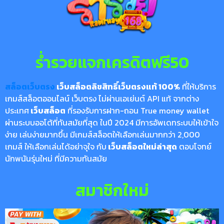
ร่ำรวยแจกเครดิตฟรี50
สล็อตเว็บตรง
เว็บสล็อตลิขสิทธิ์เว็บตรงแท้ 100%
ที่ให้บริการ
เกมส์สล็อตออนไลน์ เว็บตรง ไม่ผ่านเอเย่นต์ API แท้ จากต่าง
ประเทศ
เว็บสล็อต
ที่รองรับการฝาก-ถอน True money wallet
ผ่านระบบออโต้ที่ทันสมัยที่สุด ในปี 2024 มีการอัพเดทระบบให้เข้าใจ
ง่าย เล่นง่ายมากขึ้น มีเกมส์สล็อตให้เลือกเล่นมากกว่า 2,000
เกมส์ ให้เลือกเล่นได้อย่าจุใจ กับ
เว็บสล็อตใหม่ล่าสุด
ตอบโจทย์
นักพนันรุ่นใหม่ ที่มีความทันสมัย
สมาชิกใหม่