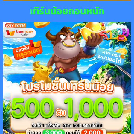
เทิร์นน้อยถอนหนัก