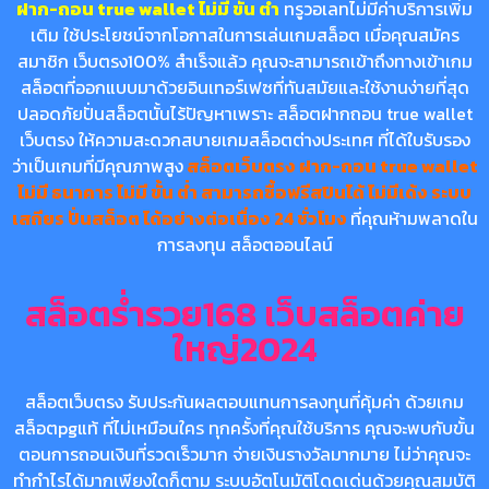
ฝาก-ถอน true wallet ไม่มี ขั้น ต่ํา
ทรูวอเลทไม่มีค่าบริการเพิ่ม
เติม ใช้ประโยชน์จากโอกาสในการเล่นเกมสล็อต เมื่อคุณสมัคร
สมาชิก เว็บตรง100% สำเร็จแล้ว คุณจะสามารถเข้าถึงทางเข้าเกม
สล็อตที่ออกแบบมาด้วยอินเทอร์เฟซที่ทันสมัยและใช้งานง่ายที่สุด
ปลอดภัย
ปั่นสล็อตนั้นไร้ปัญหาเพราะ สล็อตฝากถอน true wallet
เว็บตรง ให้ความสะดวกสบายเกมสล็อตต่างประเทศ ที่ได้ใบรับรอง
ว่าเป็นเกมที่มีคุณภาพสูง
สล็อตเว็บตรง ฝาก-ถอน true wallet
ไม่มี ธนาคาร ไม่มี ขั้น ต่ํา สามารถซื้อฟรีสปินได้ ไม่มีเด้ง ระบบ
เสถียร ปั่นสล็อต ได้อย่างต่อเนื่อง 24 ชั่วโมง
ที่คุณห้ามพลาดใน
การลงทุน สล็อตออนไลน์
สล็อตร่ำรวย168 เว็บสล็อตค่าย
ใหญ่2024
สล็อตเว็บตรง รับประกันผลตอบแทนการลงทุนที่คุ้มค่า ด้วยเกม
สล็อตpgแท้ ที่ไม่เหมือนใคร ทุกครั้งที่คุณใช้บริการ คุณจะพบกับขั้น
ตอนการถอนเงินที่รวดเร็วมาก จ่ายเงินรางวัลมากมาย ไม่ว่าคุณจะ
ทำกำไรได้มากเพียงใดก็ตาม ระบบอัตโนมัติโดดเด่นด้วยคุณสมบัติ