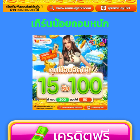
เทิร์นน้อยถอนหนัก