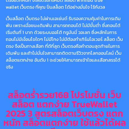
wallet เว็บตรง ที่คุณ ปั่นสล็อต ได้อย่างมั่นใจ ไร้กังวล
เว็บสล็อต เว็บตรง ไม่ผ่านเอเย่นต์ รับรองความคุ้มค่าในการเดิม
พัน เพราะเมื่อชนะเดิมพัน สามารถถอนได้ ไม่มีขั้นต่ำ ซึ่งถอนได้
เริ่มต้นที่ 1 บาท ด้วยระบบออโต้ ทรูมันนี่ วอเลท ซึ่งหลักในการ
ถอนไม่มีเงื่อนไขใดๆ ไม่มีโกง ไม่มีต้องทำเทิร์นโอเวอร์ สล็อต เว็บ
ตรง จึงเป็นทางเลือก ที่ดีที่สุด เว็บตรงคือคำตอบสุดท้ายในการ
เดิมพัน และถ้าไม่มั่นใจสามารถติดตามรีวิวจากโลกออนไลน์ เว็บ
สล็อตแตกง่าย อันดับ 1 จะช่วยให้สามารถเข้าใจและเลือกสรรได้
จริง
สล็อตรํ่ารวย168 โปรโมชั่น เว็บ
สล็อต แตกง่าย TrueWallet
2025 3 สูตรสล็อตเว็บตรง แตก
หนัก สล็อตแตกง่าย ใช้แล้วได้ผล