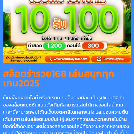
สล็อตร่ำรวย168 เล่นสนุกทุก
เกม2025
เว็บสล็อตออนไลน์ หรือที่เรียกว่าสล็อตเสมือน เป็นรูปแบบดิจิทัล
ของสล็อตแมชชีนแบบดั้งเดิมที่สามารถเล่นได้ทางออนไลน์ เกม
เหล่านี้สามารถพบได้ในเว็บไซต์คาสิโนหลายแห่ง และมอบความตื่น
เต้นในการเล่นสล็อตแมชชีนให้ผู้เล่นจากความสะดวกสบายในบ้าน
ข้อดีที่สำคัญอย่างหนึ่งของสล็อตออนไลน์คือความหลากหลายของ
เกมที่มีให้เลือกเล่นมากมาย นอกจากนี้ยังมีโบนัสและโปรโมชั่นที่น่า