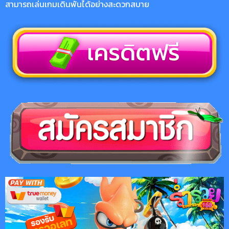
สามารถเล่นเกมเดินพันได้อย่างสะดวกสบาย