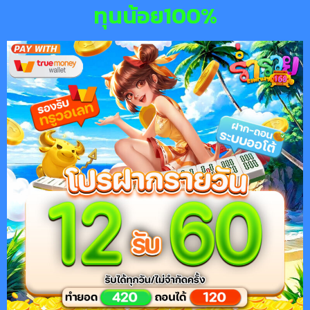
ทุนน้อย100%