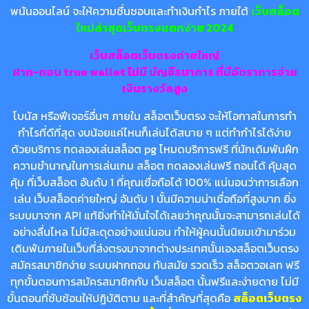
พนันออนไลน์ จะให้ความชื่นชอบและทำเงินกำไร ภายใต้
เว็บสล็อต
ใหม่ล่าสุดเว็บตรงแตกง่าย 2024
เว็บสล็อตเว็บตรงค่ายใหญ่
ฝาก-ถอน true wallet ไม่มี บัญชีธนาคาร ที่มีอัตราการจ่าย
เงินรางวัลสูง
โบนัส หรือฟีเจอร์อื่นๆ ภายใน สล็อตเว็บตรง จะให้โอกาสในการทำ
กำไรที่ดีที่สุด งบน้อยแค่ไหนก็เล่นได้สบาย ๆ แต่ทำกำไรได้ง่าย
ด้วยบริการ ทดลองเล่นสล็อต pg โหมดบริการฟรี ที่นักเดิมพันฝึก
ความชำนาญในการเล่นเกม สล็อต ทดลองเล่นฟรี ถอนได้ คุ้มสุด
คุ้ม ที่เว็บสล็อต อันดับ 1 ที่คุณเชื่อถือได้ 100% แน่นอนว่าการเลือก
เล่น เว็บสล็อตค่ายใหญ่ อันดับ 1 นั้นมีความน่าเชื่อถือที่สูงมาก ยิ่ง
ระบบมาจาก API แท้ยิ่งทำให้มั่นใจได้เลยว่าคุณนั้นจะสามารถเล่นได้
อย่างลื่นไหล ไม่มีสะดุดอย่างแน่นอน ทำให้ผู้คนนั้นนิยมเข้ามาร่วม
เดิมพันภายในเว็บที่ส่งตรงมาจากต่างประเทศนั้นเอง
สล็อตเว็บตรง
สมัครสมาชิกง่าย ระบบฝากถอน ทันสมัย รวดเร็ว สล็อตวอเลท ฟรี
ทุกขั้นตอน
การสมัครสมาชิกกับ เว็บสล็อต นั้นฟรีและง่ายดาย ไม่มี
ขั้นตอนที่ซับซ้อนให้ปฏิบัติตาม และที่สำคัญที่สุดคือ
สล็อตเว็บตรง