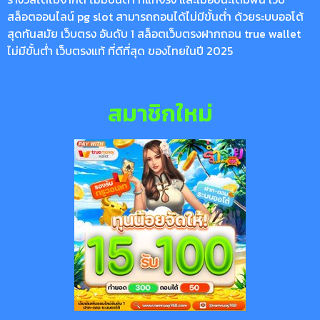
สล็อตออนไลน์ pg slot สามารถถอนได้ไม่มีขั้นต่ำ ด้วยระบบออโต้
สุดทันสมัย เว็บตรง อันดับ 1 สล็อตเว็บตรงฝากถอน true wallet
ไม่มีขั้นต่ํา เว็บตรงแท้ ที่ดีที่สุด ของไทยในปี 2025
สมาชิกใหม่