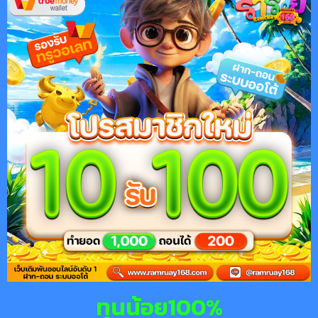
ทุนน้อย100%