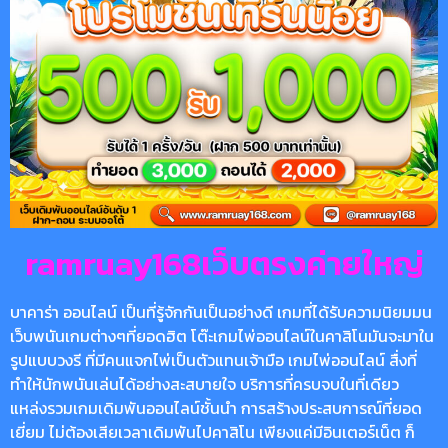
ramruay168เว็บตรงค่ายใหญ่
บาคาร่า ออนไลน์ เป็นที่รู้จักกันเป็นอย่างดี เกมที่ได้รับความนิยมมน
เว็บพนันเกมต่างๆที่ยอดฮิต โต๊ะเกมไพ่ออนไลน์ในคาสิโนมันจะมาใน
รูปแบบวงรี ที่มีคนแจกไพ่เป็นตัวแทนเจ้ามือ เกมไพ่ออนไลน์ สื่งที่
ทำให้นักพนันเล่นได้อย่างสะสบายใจ บริการที่ครบจบในที่เดียว
แหล่งรวมเกมเดิมพันออนไลน์ชั้นนำ การสร้างประสบการณ์ที่ยอด
เยี่ยม ไม่ต้องเสียเวลาเดิมพันไปคาสิโน เพียงแค่มีอินเตอร์เน็ต ก็