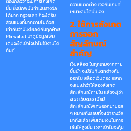
ต้องกลัวว่าจะมีการโกงเกิด
ความแตกต่าง เจอกับเกมที่
ขึ้น ยิ่งนักพนันทำเงินรางวัล
เหมาะสมได้นั่นเอง
ได้มาก ทรูวอเลท ก็จะได้รับ
2. ใช้การสังเกต
ส่วนแบ่งที่มากตามไปด้วย
เท่ากับว่ามีแต่ผลดีกับทุกฝ่าย
การออก
PG wallet มาดูข้อมูลเพิ่ม
สัญลักษณ์
เติมจะได้เข้าใจนำไปใช้งานได้
ทันที
สำคัญ
เว็บสล็อต ในทุกเกมจากค่าย
ชั้นนำ จะมีธีมที่แตกต่างกัน
ออกไป สล็อตเว็บตรง อยาก
จะแนะนำว่าให้ลองสังเกต
สัญลักษณ์ภายใน แล้วจะรู้ว่า
slot เว็บตรง เมื่อมี
สัญลักษณ์พิเศษออกมาบ่อย
ๆ หมายถึงรอบที่จะเข้ารางวัล
มาถึงแล้ว เพิ่มเติมเงินในการ
เล่นให้สูงขึ้น เวลาเข้าไปจะคุ้ม