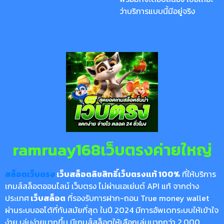
ว่าบริการแบบนี้มีอยู่จริง
ramruay168เว็บตรงค่ายใหญ่
สล็อตเว็บตรง
เว็บสล็อตลิขสิทธิ์เว็บตรงแท้ 100%
ที่ให้บริการ
เกมส์สล็อตออนไลน์ เว็บตรง ไม่ผ่านเอเย่นต์ API แท้ จากต่าง
ประเทศ
เว็บสล็อต
ที่รองรับการฝาก-ถอน True money wallet
ผ่านระบบออโต้ที่ทันสมัยที่สุด ในปี 2024 มีการอัพเดทระบบให้เข้าใจ
ง่าย เล่นง่ายมากขึ้น มีเกมส์สล็อตให้เลือกเล่นมากกว่า 2,000