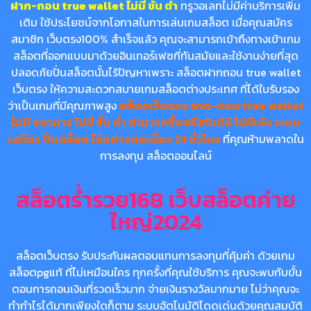
ฝาก-ถอน true wallet ไม่มี ขั้น ต่ํา
ทรูวอเลทไม่มีค่าบริการเพิ่ม
เติม ใช้ประโยชน์จากโอกาสในการเล่นเกมสล็อต เมื่อคุณสมัคร
สมาชิก เว็บตรง100% สำเร็จแล้ว คุณจะสามารถเข้าถึงทางเข้าเกม
สล็อตที่ออกแบบมาด้วยอินเทอร์เฟซที่ทันสมัยและใช้งานง่ายที่สุด
ปลอดภัย
ปั่นสล็อตนั้นไร้ปัญหาเพราะ สล็อตฝากถอน true wallet
เว็บตรง ให้ความสะดวกสบายเกมสล็อตต่างประเทศ ที่ได้ใบรับรอง
ว่าเป็นเกมที่มีคุณภาพสูง
สล็อตเว็บตรง ฝาก-ถอน true wallet
ไม่มี ธนาคาร ไม่มี ขั้น ต่ํา สามารถซื้อฟรีสปินได้ ไม่มีเด้ง ระบบ
เสถียร ปั่นสล็อต ได้อย่างต่อเนื่อง 24 ชั่วโมง
ที่คุณห้ามพลาดใน
การลงทุน สล็อตออนไลน์
สล็อตร่ำรวย168 เว็บสล็อตค่าย
ใหญ่2024
สล็อตเว็บตรง รับประกันผลตอบแทนการลงทุนที่คุ้มค่า ด้วยเกม
สล็อตpgแท้ ที่ไม่เหมือนใคร ทุกครั้งที่คุณใช้บริการ คุณจะพบกับขั้น
ตอนการถอนเงินที่รวดเร็วมาก จ่ายเงินรางวัลมากมาย ไม่ว่าคุณจะ
ทำกำไรได้มากเพียงใดก็ตาม ระบบอัตโนมัติโดดเด่นด้วยคุณสมบัติ