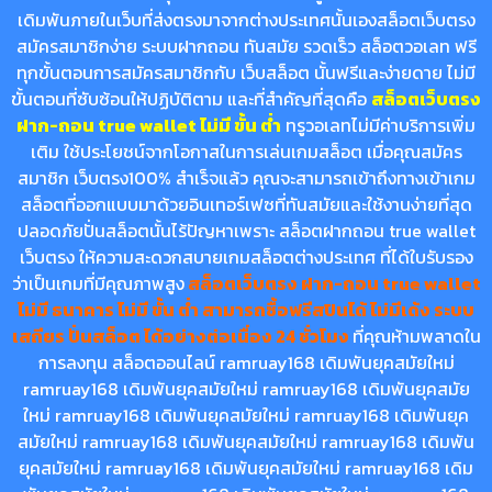
เดิมพันภายในเว็บที่ส่งตรงมาจากต่างประเทศนั้นเอง
สล็อตเว็บตรง
สมัครสมาชิกง่าย ระบบฝากถอน ทันสมัย รวดเร็ว สล็อตวอเลท ฟรี
ทุกขั้นตอน
การสมัครสมาชิกกับ เว็บสล็อต นั้นฟรีและง่ายดาย ไม่มี
ขั้นตอนที่ซับซ้อนให้ปฏิบัติตาม และที่สำคัญที่สุดคือ
สล็อตเว็บตรง
ฝาก-ถอน true wallet ไม่มี ขั้น ต่ํา
ทรูวอเลทไม่มีค่าบริการเพิ่ม
เติม ใช้ประโยชน์จากโอกาสในการเล่นเกมสล็อต เมื่อคุณสมัคร
สมาชิก เว็บตรง100% สำเร็จแล้ว คุณจะสามารถเข้าถึงทางเข้าเกม
สล็อตที่ออกแบบมาด้วยอินเทอร์เฟซที่ทันสมัยและใช้งานง่ายที่สุด
ปลอดภัย
ปั่นสล็อตนั้นไร้ปัญหาเพราะ สล็อตฝากถอน true wallet
เว็บตรง ให้ความสะดวกสบายเกมสล็อตต่างประเทศ ที่ได้ใบรับรอง
ว่าเป็นเกมที่มีคุณภาพสูง
สล็อตเว็บตรง ฝาก-ถอน true wallet
ไม่มี ธนาคาร ไม่มี ขั้น ต่ํา สามารถซื้อฟรีสปินได้ ไม่มีเด้ง ระบบ
เสถียร ปั่นสล็อต ได้อย่างต่อเนื่อง 24 ชั่วโมง
ที่คุณห้ามพลาดใน
การลงทุน สล็อตออนไลน์ ramruay168 เดิมพันยุคสมัยใหม่
ramruay168 เดิมพันยุคสมัยใหม่ ramruay168 เดิมพันยุคสมัย
ใหม่ ramruay168 เดิมพันยุคสมัยใหม่ ramruay168 เดิมพันยุค
สมัยใหม่ ramruay168 เดิมพันยุคสมัยใหม่ ramruay168 เดิมพัน
ยุคสมัยใหม่ ramruay168 เดิมพันยุคสมัยใหม่ ramruay168 เดิม