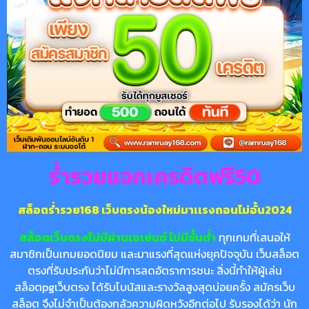
ร่ำรวยแจกเครดิตฟรี50
สล็อตร่ำรวย168 เว็บตรงน้องใหม่มาเเรงถอนไม่อั้น2024
สล็อตเว็บตรงไม่มีผ่านเอเย่นต์ ไม่มีขั้นต่ำ
ทุกเกมที่เสนอให้
สมาชิกเป็นเกมยอดนิยม และมาแรงที่สุดแห่งยุคปัจจุบัน เว็บสล็อต
ตรงที่รับประกันว่าไม่มีการลดอัตราการชนะ สิ่งนี้ทำให้ผู้เล่น
สล็อตpgเว็บตรง ได้รับโบนัสและรางวัลสูงสุดบ่อยครั้ง สมัครเว็บ
สล็อต จึงไม่จำเป็นต้องกลัวความผิดหวังอีกต่อไป รับรองได้ว่า นัก