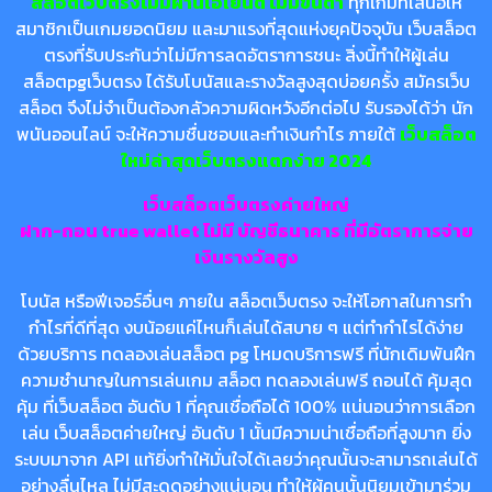
สล็อตเว็บตรงไม่มีผ่านเอเย่นต์ ไม่มีขั้นต่ำ
ทุกเกมที่เสนอให้
สมาชิกเป็นเกมยอดนิยม และมาแรงที่สุดแห่งยุคปัจจุบัน เว็บสล็อต
ตรงที่รับประกันว่าไม่มีการลดอัตราการชนะ สิ่งนี้ทำให้ผู้เล่น
สล็อตpgเว็บตรง ได้รับโบนัสและรางวัลสูงสุดบ่อยครั้ง สมัครเว็บ
สล็อต จึงไม่จำเป็นต้องกลัวความผิดหวังอีกต่อไป รับรองได้ว่า นัก
พนันออนไลน์ จะให้ความชื่นชอบและทำเงินกำไร ภายใต้
เว็บสล็อต
ใหม่ล่าสุดเว็บตรงแตกง่าย 2024
เว็บสล็อตเว็บตรงค่ายใหญ่
ฝาก-ถอน true wallet ไม่มี บัญชีธนาคาร ที่มีอัตราการจ่าย
เงินรางวัลสูง
โบนัส หรือฟีเจอร์อื่นๆ ภายใน สล็อตเว็บตรง จะให้โอกาสในการทำ
กำไรที่ดีที่สุด งบน้อยแค่ไหนก็เล่นได้สบาย ๆ แต่ทำกำไรได้ง่าย
ด้วยบริการ ทดลองเล่นสล็อต pg โหมดบริการฟรี ที่นักเดิมพันฝึก
ความชำนาญในการเล่นเกม สล็อต ทดลองเล่นฟรี ถอนได้ คุ้มสุด
คุ้ม ที่เว็บสล็อต อันดับ 1 ที่คุณเชื่อถือได้ 100% แน่นอนว่าการเลือก
เล่น เว็บสล็อตค่ายใหญ่ อันดับ 1 นั้นมีความน่าเชื่อถือที่สูงมาก ยิ่ง
ระบบมาจาก API แท้ยิ่งทำให้มั่นใจได้เลยว่าคุณนั้นจะสามารถเล่นได้
อย่างลื่นไหล ไม่มีสะดุดอย่างแน่นอน ทำให้ผู้คนนั้นนิยมเข้ามาร่วม