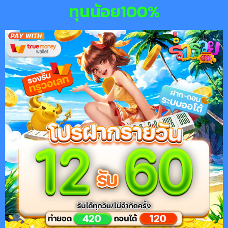
ทุนน้อย100%