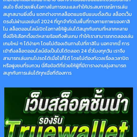
สนใจ ซึ่งช่วยเพิ่มโอกาสในการชนะและทำให้ประสบการณ์การเล่น
สนุกสนานยิ่งขึ้น แตกต่างจากสล็อตแมชชีนแบบดั้งเดิม สล็อตเว็บ
ตรงไม่ผ่านเอเย่นต์ 2024 ที่ถูกจำกัดในพื้นที่ทางกายภาพของคาสิ
โน สล็อตออนไลน์เปิดโอกาสให้ผู้เล่นได้สนุกกับเกมที่หลากหลาย
ซึ่งมีให้เลือกตั้งแต่หลายร้อยถึงพันเกม ทำให้เราสามารถทดลองเล่น
เกมใหม่ ๆ ได้ง่ายๆ โดยไม่ต้องเดินทางไปที่คาสิโน นอกจากนี้ การ
เข้าถึงสล็อตออนไลน์ยังเป็นไปได้ตลอด 24 ชั่วโมงทุกวัน เราจึง
สามารถเล่นเกมโปรดได้เมื่อไรก็ได้ โดยไม่ต้องกังวลเรื่องเวลาปิด
หรือฝูงชนที่รบกวน นี่คือข้อดีที่ช่วยให้ผู้ที่มีตารางงานยุ่งสามารถ
สนุกกับการเล่นได้ทุกเมื่อที่ต้องการ