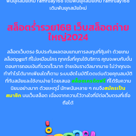
พันยุคสมัยใหม่ ramruay168 เดิมพันยุคสมัยใหม่ ramruay168
เดิมพันยุคสมัยใหม่
สล็อตร่ำรวย168 เว็บสล็อตค่าย
ใหญ่2024
สล็อตเว็บตรง รับประกันผลตอบแทนการลงทุนที่คุ้มค่า ด้วยเกม
สล็อตpgแท้ ที่ไม่เหมือนใคร ทุกครั้งที่คุณใช้บริการ คุณจะพบกับขั้น
ตอนการถอนเงินที่รวดเร็วมาก จ่ายเงินรางวัลมากมาย ไม่ว่าคุณจะ
ทำกำไรได้มากเพียงใดก็ตาม ระบบอัตโนมัติโดดเด่นด้วยคุณสมบัติ
ที่ทันสมัยและใช้งานง่าย โดยเสนอ
สล็อตเครดิตฟรี
ที่ได้รับความ
นิยมอย่างมาก ด้วยเหตุนี้ นักพนันหลาย ๆ คนจึง
สมัครเป็น
สมาชิก
บนเว็บสล็อต เนื่องจากความไว้วางใจที่มีต่อเว็บตรงที่เชื่อ
ถือได้