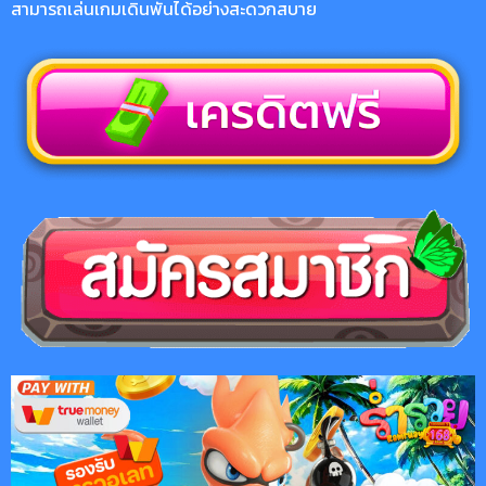
สามารถเล่นเกมเดินพันได้อย่างสะดวกสบาย