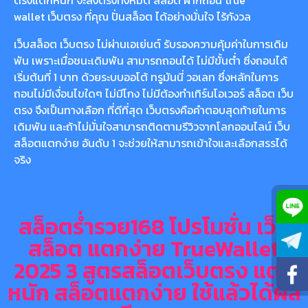
wallet เว็บตรง ที่คุณ ปั่นสล็อต ได้อย่างมั่นใจ ไร้กังวล
เว็บสล็อต เว็บตรง ไม่ผ่านเอเย่นต์ รับรองความคุ้มค่าในการเดิม
พัน เพราะเมื่อชนะเดิมพัน สามารถถอนได้ ไม่มีขั้นต่ำ ซึ่งถอนได้
เริ่มต้นที่ 1 บาท ด้วยระบบออโต้ ทรูมันนี่ วอเลท ซึ่งหลักในการ
ถอนไม่มีเงื่อนไขใดๆ ไม่มีโกง ไม่มีต้องทำเทิร์นโอเวอร์ สล็อต เว็บ
ตรง จึงเป็นทางเลือก ที่ดีที่สุด เว็บตรงคือคำตอบสุดท้ายในการ
เดิมพัน และถ้าไม่มั่นใจสามารถติดตามรีวิวจากโลกออนไลน์ เว็บ
สล็อตแตกง่าย อันดับ 1 จะช่วยให้สามารถเข้าใจและเลือกสรรได้
จริง
สล็อตรํ่ารวย168 โปรโมชั่น เว็บ
สล็อต แตกง่าย TrueWallet
2025 3 สูตรสล็อตเว็บตรง แตก
หนัก สล็อตแตกง่าย ใช้แล้วได้ผล