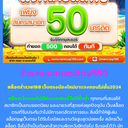
ร่ำรวยแจกเครดิตฟรี50
สล็อตร่ำรวย168 เว็บตรงน้องใหม่มาเเรงถอนไม่อั้น2024
สล็อตเว็บตรงไม่มีผ่านเอเย่นต์ ไม่มีขั้นต่ำ
ทุกเกมที่เสนอให้
สมาชิกเป็นเกมยอดนิยม และมาแรงที่สุดแห่งยุคปัจจุบัน เว็บสล็อต
ตรงที่รับประกันว่าไม่มีการลดอัตราการชนะ สิ่งนี้ทำให้ผู้เล่น
สล็อตpgเว็บตรง ได้รับโบนัสและรางวัลสูงสุดบ่อยครั้ง สมัครเว็บ
สล็อต จึงไม่จำเป็นต้องกลัวความผิดหวังอีกต่อไป รับรองได้ว่า นัก