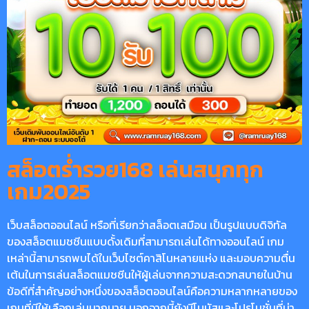
สล็อตร่ำรวย168 เล่นสนุกทุก
เกม2025
เว็บสล็อตออนไลน์ หรือที่เรียกว่าสล็อตเสมือน เป็นรูปแบบดิจิทัล
ของสล็อตแมชชีนแบบดั้งเดิมที่สามารถเล่นได้ทางออนไลน์ เกม
เหล่านี้สามารถพบได้ในเว็บไซต์คาสิโนหลายแห่ง และมอบความตื่น
เต้นในการเล่นสล็อตแมชชีนให้ผู้เล่นจากความสะดวกสบายในบ้าน
ข้อดีที่สำคัญอย่างหนึ่งของสล็อตออนไลน์คือความหลากหลายของ
เกมที่มีให้เลือกเล่นมากมาย นอกจากนี้ยังมีโบนัสและโปรโมชั่นที่น่า