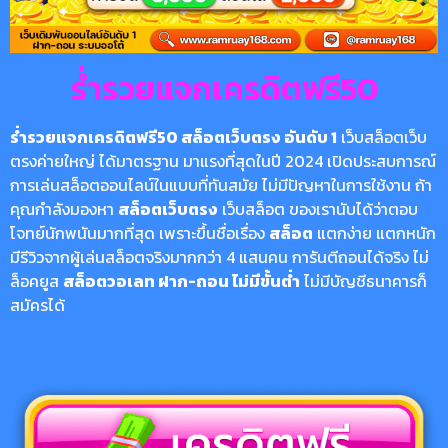
ร่ำรวยแจกเครดิตฟรี50
ร่ำรวยแจกเครดิตฟรี50 สล็อตเว็บตรง อันดับ 1
เว็บสล็อตเว็บ
ตรงค่ายใหญ่ ได้มาตรฐาน มาแรงที่สุดในปี 2024 เปิดประสบการณ์
การเล่นสล็อตออนไลน์ในแบบที่ทันสมัย ไม่มีปัญหาในการใช้งาน ถ้า
คุณกำลังมองหา
สล็อตเว็บตรง
เว็บสล็อต ของเรานับได้ว่าตอบ
โจทย์นักพนันมากที่สุด เพราะขึ้นชื่อเรื่อง
สล็อต
แตกง่าย แตกหนัก
มีรีวิวจากผู้เล่นสล็อตจริงมากกว่า 4 แสนคน การันตีถอนได้จริง ไม่
ล็อคยูส
สล็อตวอเลท ฝาก-ถอน ไม่มีขั้นต่ำ
ไม่มีบัญชีธนาคารก็
สมัครได้