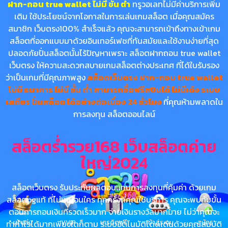
ฝาก-ถอน true wallet ไม่มี ขั้น ต่ํา
ทรูวอเลทไม่มีค่าบริการเพิ่ม
เติม ใช้ประโยชน์จากโอกาสในการเล่นเกมสล็อต เมื่อคุณสมัคร
สมาชิก เว็บตรง100% สำเร็จแล้ว คุณจะสามารถเข้าถึงทางเข้าเกม
สล็อตที่ออกแบบมาด้วยอินเทอร์เฟซที่ทันสมัยและใช้งานง่ายที่สุด
ปลอดภัย
ปั่นสล็อตนั้นไร้ปัญหาเพราะ สล็อตฝากถอน true wallet
เว็บตรง ให้ความสะดวกสบายเกมสล็อตต่างประเทศ ที่ได้ใบรับรอง
ว่าเป็นเกมที่มีคุณภาพสูง
สล็อตเว็บตรง ฝาก-ถอน true wallet
ไม่มี ธนาคาร ไม่มี ขั้น ต่ํา สามารถซื้อฟรีสปินได้ ไม่มีเด้ง ระบบ
เสถียร ปั่นสล็อต ได้อย่างต่อเนื่อง 24 ชั่วโมง
ที่คุณห้ามพลาดใน
การลงทุน สล็อตออนไลน์
สล็อตร่ำรวย168 เว็บสล็อตค่าย
ใหญ่2024
สล็อตเว็บตรง รับประกันผลตอบแทนการลงทุนที่คุ้มค่า ด้วยเกม
สล็อตpgแท้ ที่ไม่เหมือนใคร ทุกครั้งที่คุณใช้บริการ คุณจะพบกับขั้น
ตอนการถอนเงินที่รวดเร็วมาก จ่ายเงินรางวัลมากมาย ไม่ว่าคุณจะ
VVIP
สมัคร
เข้าเล่น
เครดิตฟรี
เข้าสู่ระบบ
ทำกำไรได้มากเพียงใดก็ตาม ระบบอัตโนมัติโดดเด่นด้วยคุณสมบัติ