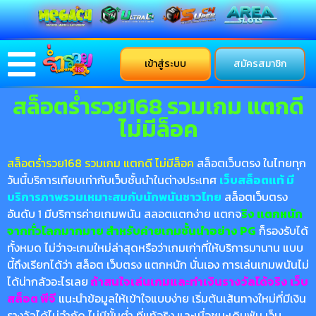
เข้าสู่ระบบ
สมัครสมาชิก
สล็อตรํ่ารวย168 รวมเกม แตกดี
ไม่มีล็อค
สล็อตรํ่ารวย168 รวมเกม แตกดี ไม่มีล็อค
สล็อตเว็บตรง ในไทยทุก
วันนี้บริการเทียบเท่ากับเว็บชั้นนำในต่างประเทศ
เว็บสล็อตแท้ มี
บริการภาพรวมเหมาะสมกับนักพนันชาวไทย
สล็อตเว็บตรง
อันดับ 1 มีบริการค่ายเกมพนัน สลอตแตกง่าย แตกจ
ริง แตกหนัก
จากทั่วโลกมากมาย สำหรับค่ายเกมชั้นนำอย่าง PG
ก็รองรับได้
ทั้งหมด ไม่ว่าจะเกมใหม่ล่าสุดหรือว่าเกมเก่าที่ให้บริการมานาน แบบ
นี้ถึงเรียกได้ว่า สล็อต เว็บตรง แตกหนัก นั่นเอง การเล่นเกมพนันไม่
ได้น่ากลัวอะไรเลย
ถ้าสนใจเล่นเกมและทำเงินรางวัลได้จริง เว็บ
สล็อต พีจี
แนะนำข้อมูลให้เข้าใจแบบง่าย เริ่มต้นเส้นทางใหม่ที่มีเงิน
รางวัลได้ไม่จำกัด ไม่มีขั้นต่ำ ที่แท้จริง และเมื่อชนะเดิมพัน เว็บ