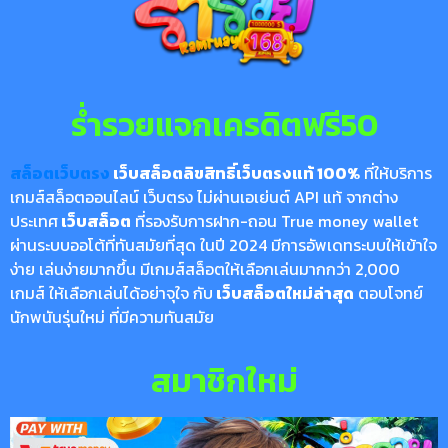
ร่ำรวยแจกเครดิตฟรี50
สล็อตเว็บตรง
เว็บสล็อตลิขสิทธิ์เว็บตรงแท้ 100%
ที่ให้บริการ
เกมส์สล็อตออนไลน์ เว็บตรง ไม่ผ่านเอเย่นต์ API แท้ จากต่าง
ประเทศ
เว็บสล็อต
ที่รองรับการฝาก-ถอน True money wallet
ผ่านระบบออโต้ที่ทันสมัยที่สุด ในปี 2024 มีการอัพเดทระบบให้เข้าใจ
ง่าย เล่นง่ายมากขึ้น มีเกมส์สล็อตให้เลือกเล่นมากกว่า 2,000
เกมส์ ให้เลือกเล่นได้อย่าจุใจ กับ
เว็บสล็อตใหม่ล่าสุด
ตอบโจทย์
นักพนันรุ่นใหม่ ที่มีความทันสมัย
สมาชิกใหม่