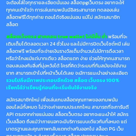
จะต้องใส่ใจทุกรายละเอียดนั่นเอง สล็อตpgเว็บตรง อยากจะให้
ทุกคนเข้าใจว่า การเล่นเกมพนันมีอิสระสามารถ ทดลองเล่น
สล็อตฟรีได้ทุกค่าย ถอนได้จริงแน่นอน แม้ไม่ สมัครสมาชิก
สล็อต
สล็อตเว็บตรง ฝากถอน true wallet ไม่มีขั้น ต่ํา
พร้อมที่จะ
เติมเต็มได้ตลอดเวลา 24 ชั่วโมง และไม่มีการปิดเว็บไซต์หนี เล่น
สล็อตฟรี พร้อมที่จะจ่ายเงินรางวัลเต็มจำนวนไม่มีการดึงเวลา
หรือว่าโกงแม้แต่บาทเดียว สล็อตแตก ง่าย ช่วยให้ทุกคนสามารถ
ตอบสนองกับสิ่งที่มุ่งหวังได้ ใครที่คิดว่าระบบที่ทันสมัยจะใช้งาน
ยาก สามารถเข้าไปที่หน้าเว็บได้เลย จะมีการแนะนำอย่างละเอียด
รวมไปถึงมีภาพประกอบอีกด้วย สล็อต เว็บตรง 100%
เรียกได้ว่าเรียนรู้ก่อนที่จะเริ่มต้นใช้งานจริง
สมัครสมาชิกใหม่ เพื่อเล่นเกมสล็อตคุณภาพของเกมพนัน
ออนไลน์ทั้งหมด ไม่ว่าจะค่ายเกมประเภทไหน สามารถที่จะการันตี
API ตรงจากค่ายแน่นอน สล็อตเว็บตรง อยากจะแนะนำให้ สมัคร
เว็บสล็อต ถึงแม้ว่าภายนอกจะมีบริการแบบเดียวกันทั้งหมด แต่
มาตรฐานและคุณภาพกลับแตกต่างกันออกไป สล็อต PG เว็บ
ตรงแตกหนัก จะส่งตรงทั้งหมด สล็อต ฝากถอน true