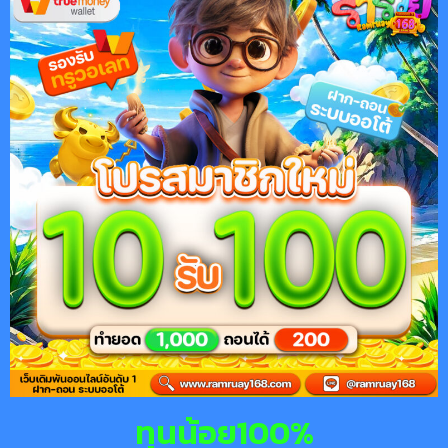
ทุนน้อย100%