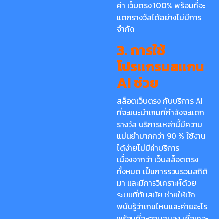
ค่า เว็บตรง 100% พร้อมที่จะ
แตกรางวัลได้อย่างไม่มีการ
จำกัด
3. การใช้
โปรแกรมสแกน
AI ช่วย
สล็อตเว็บตรง กับบริการ AI
ที่จะแนะนำเกมที่กำลังจะแตก
รางวัล บริการเหล่านี้มีความ
แม่นยำมากกว่า 90 % ใช้งาน
ได้ง่ายไม่มีค่าบริการ
เนื่องจากว่า เว็บสล็อตตรง
ทั้งหมด เป็นการรวบรวมสถิติ
มา และมีการวิเคราะห์ด้วย
ระบบที่ทันสมัย ช่วยให้นัก
พนันรู้ว่าเกมไหนและค่ายอะไร
พร้อมที่จะตอบสนอง เชื่อเถอะ