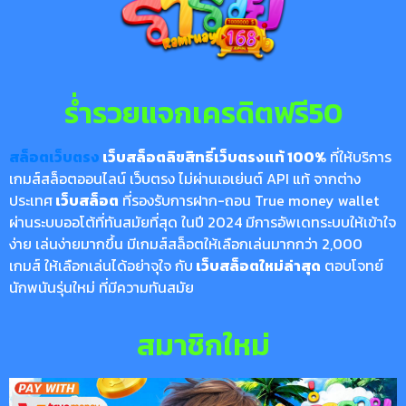
ร่ำรวยแจกเครดิตฟรี50
สล็อตเว็บตรง
เว็บสล็อตลิขสิทธิ์เว็บตรงแท้ 100%
ที่ให้บริการ
เกมส์สล็อตออนไลน์ เว็บตรง ไม่ผ่านเอเย่นต์ API แท้ จากต่าง
ประเทศ
เว็บสล็อต
ที่รองรับการฝาก-ถอน True money wallet
ผ่านระบบออโต้ที่ทันสมัยที่สุด ในปี 2024 มีการอัพเดทระบบให้เข้าใจ
ง่าย เล่นง่ายมากขึ้น มีเกมส์สล็อตให้เลือกเล่นมากกว่า 2,000
เกมส์ ให้เลือกเล่นได้อย่าจุใจ กับ
เว็บสล็อตใหม่ล่าสุด
ตอบโจทย์
นักพนันรุ่นใหม่ ที่มีความทันสมัย
สมาชิกใหม่