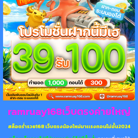
ramruay168เว็บตรงค่ายใหญ่
สล็อตร่ำรวย168 เว็บตรงน้องใหม่มาเเรงถอนไม่อั้น2024