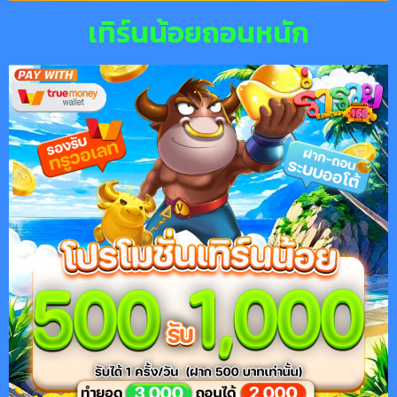
เทิร์นน้อยถอนหนัก