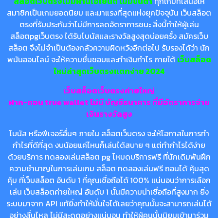
สล็อตเว็บตรงไม่มีผ่านเอเย่นต์ ไม่มีขั้นต่ำ
ทุกเกมที่เสนอให้
สมาชิกเป็นเกมยอดนิยม และมาแรงที่สุดแห่งยุคปัจจุบัน เว็บสล็อต
ตรงที่รับประกันว่าไม่มีการลดอัตราการชนะ สิ่งนี้ทำให้ผู้เล่น
สล็อตpgเว็บตรง ได้รับโบนัสและรางวัลสูงสุดบ่อยครั้ง สมัครเว็บ
สล็อต จึงไม่จำเป็นต้องกลัวความผิดหวังอีกต่อไป รับรองได้ว่า นัก
พนันออนไลน์ จะให้ความชื่นชอบและทำเงินกำไร ภายใต้
เว็บสล็อต
ใหม่ล่าสุดเว็บตรงแตกง่าย 2024
เว็บสล็อตเว็บตรงค่ายใหญ่
ฝาก-ถอน true wallet ไม่มี บัญชีธนาคาร ที่มีอัตราการจ่าย
เงินรางวัลสูง
โบนัส หรือฟีเจอร์อื่นๆ ภายใน สล็อตเว็บตรง จะให้โอกาสในการทำ
กำไรที่ดีที่สุด งบน้อยแค่ไหนก็เล่นได้สบาย ๆ แต่ทำกำไรได้ง่าย
ด้วยบริการ ทดลองเล่นสล็อต pg โหมดบริการฟรี ที่นักเดิมพันฝึก
ความชำนาญในการเล่นเกม สล็อต ทดลองเล่นฟรี ถอนได้ คุ้มสุด
คุ้ม ที่เว็บสล็อต อันดับ 1 ที่คุณเชื่อถือได้ 100% แน่นอนว่าการเลือก
เล่น เว็บสล็อตค่ายใหญ่ อันดับ 1 นั้นมีความน่าเชื่อถือที่สูงมาก ยิ่ง
ระบบมาจาก API แท้ยิ่งทำให้มั่นใจได้เลยว่าคุณนั้นจะสามารถเล่นได้
อย่างลื่นไหล ไม่มีสะดุดอย่างแน่นอน ทำให้ผู้คนนั้นนิยมเข้ามาร่วม