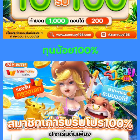
ทุนน้อย100%