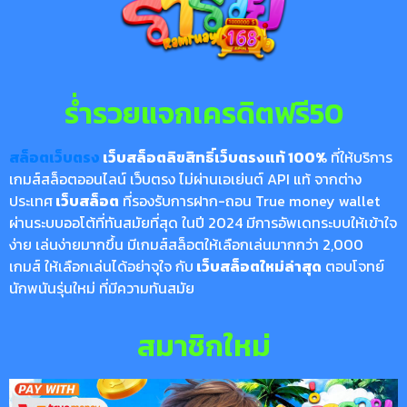
ร่ำรวยแจกเครดิตฟรี50
สล็อตเว็บตรง
เว็บสล็อตลิขสิทธิ์เว็บตรงแท้ 100%
ที่ให้บริการ
เกมส์สล็อตออนไลน์ เว็บตรง ไม่ผ่านเอเย่นต์ API แท้ จากต่าง
ประเทศ
เว็บสล็อต
ที่รองรับการฝาก-ถอน True money wallet
ผ่านระบบออโต้ที่ทันสมัยที่สุด ในปี 2024 มีการอัพเดทระบบให้เข้าใจ
ง่าย เล่นง่ายมากขึ้น มีเกมส์สล็อตให้เลือกเล่นมากกว่า 2,000
เกมส์ ให้เลือกเล่นได้อย่าจุใจ กับ
เว็บสล็อตใหม่ล่าสุด
ตอบโจทย์
นักพนันรุ่นใหม่ ที่มีความทันสมัย
สมาชิกใหม่