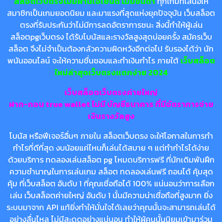
สล็อตเว็บตรงไม่มีผ่านเอเย่นต์ ไม่มีขั้นต่ำ
ทุกเกมที่เสนอให้
สมาชิกเป็นเกมยอดนิยม และมาแรงที่สุดแห่งยุคปัจจุบัน เว็บสล็อต
ตรงที่รับประกันว่าไม่มีการลดอัตราการชนะ สิ่งนี้ทำให้ผู้เล่น
สล็อตpgเว็บตรง ได้รับโบนัสและรางวัลสูงสุดบ่อยครั้ง สมัครเว็บ
สล็อต จึงไม่จำเป็นต้องกลัวความผิดหวังอีกต่อไป รับรองได้ว่า นัก
พนันออนไลน์ จะให้ความชื่นชอบและทำเงินกำไร ภายใต้
เว็บสล็อต
ใหม่ล่าสุดเว็บตรงแตกง่าย 2024
เว็บสล็อตเว็บตรงค่ายใหญ่
ฝาก-ถอน true wallet ไม่มี บัญชีธนาคาร ที่มีอัตราการจ่าย
เงินรางวัลสูง
โบนัส หรือฟีเจอร์อื่นๆ ภายใน สล็อตเว็บตรง จะให้โอกาสในการทำ
กำไรที่ดีที่สุด งบน้อยแค่ไหนก็เล่นได้สบาย ๆ แต่ทำกำไรได้ง่าย
ด้วยบริการ ทดลองเล่นสล็อต pg โหมดบริการฟรี ที่นักเดิมพันฝึก
ความชำนาญในการเล่นเกม สล็อต ทดลองเล่นฟรี ถอนได้ คุ้มสุด
คุ้ม ที่เว็บสล็อต อันดับ 1 ที่คุณเชื่อถือได้ 100% แน่นอนว่าการเลือก
เล่น เว็บสล็อตค่ายใหญ่ อันดับ 1 นั้นมีความน่าเชื่อถือที่สูงมาก ยิ่ง
ระบบมาจาก API แท้ยิ่งทำให้มั่นใจได้เลยว่าคุณนั้นจะสามารถเล่นได้
อย่างลื่นไหล ไม่มีสะดุดอย่างแน่นอน ทำให้ผู้คนนั้นนิยมเข้ามาร่วม