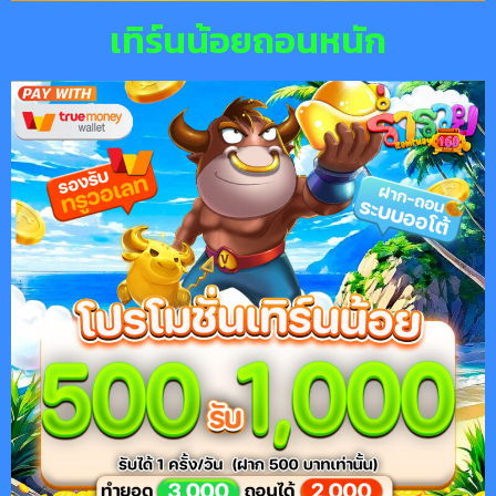
เทิร์นน้อยถอนหนัก