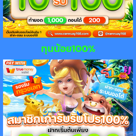
ทุนน้อย100%