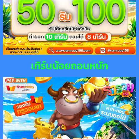
OT
เทิร์นน้อยถอนหนัก