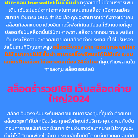
ฝาก-ถอน true wallet ไม่มี ขั้น ต่ํา
ทรูวอเลทไม่มีค่าบริการเพิ่ม
เติม ใช้ประโยชน์จากโอกาสในการเล่นเกมสล็อต เมื่อคุณสมัคร
สมาชิก เว็บตรง100% สำเร็จแล้ว คุณจะสามารถเข้าถึงทางเข้าเกม
สล็อตที่ออกแบบมาด้วยอินเทอร์เฟซที่ทันสมัยและใช้งานง่ายที่สุด
ปลอดภัย
ปั่นสล็อตนั้นไร้ปัญหาเพราะ สล็อตฝากถอน true wallet
เว็บตรง ให้ความสะดวกสบายเกมสล็อตต่างประเทศ ที่ได้ใบรับรอง
ว่าเป็นเกมที่มีคุณภาพสูง
สล็อตเว็บตรง ฝาก-ถอน true wallet
ไม่มี ธนาคาร ไม่มี ขั้น ต่ํา สามารถซื้อฟรีสปินได้ ไม่มีเด้ง ระบบ
เสถียร ปั่นสล็อต ได้อย่างต่อเนื่อง 24 ชั่วโมง
ที่คุณห้ามพลาดใน
การลงทุน สล็อตออนไลน์
สล็อตร่ำรวย168 เว็บสล็อตค่าย
ใหญ่2024
สล็อตเว็บตรง รับประกันผลตอบแทนการลงทุนที่คุ้มค่า ด้วยเกม
สล็อตpgแท้ ที่ไม่เหมือนใคร ทุกครั้งที่คุณใช้บริการ คุณจะพบกับขั้น
ตอนการถอนเงินที่รวดเร็วมาก จ่ายเงินรางวัลมากมาย ไม่ว่าคุณจะ
ทำกำไรได้มากเพียงใดก็ตาม ระบบอัตโนมัติโดดเด่นด้วยคุณสมบัติ