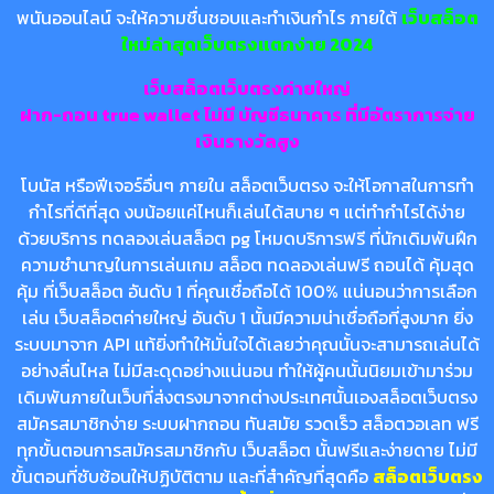
พนันออนไลน์ จะให้ความชื่นชอบและทำเงินกำไร ภายใต้
เว็บสล็อต
ใหม่ล่าสุดเว็บตรงแตกง่าย 2024
เว็บสล็อตเว็บตรงค่ายใหญ่
ฝาก-ถอน true wallet ไม่มี บัญชีธนาคาร ที่มีอัตราการจ่าย
เงินรางวัลสูง
โบนัส หรือฟีเจอร์อื่นๆ ภายใน สล็อตเว็บตรง จะให้โอกาสในการทำ
กำไรที่ดีที่สุด งบน้อยแค่ไหนก็เล่นได้สบาย ๆ แต่ทำกำไรได้ง่าย
ด้วยบริการ ทดลองเล่นสล็อต pg โหมดบริการฟรี ที่นักเดิมพันฝึก
ความชำนาญในการเล่นเกม สล็อต ทดลองเล่นฟรี ถอนได้ คุ้มสุด
คุ้ม ที่เว็บสล็อต อันดับ 1 ที่คุณเชื่อถือได้ 100% แน่นอนว่าการเลือก
เล่น เว็บสล็อตค่ายใหญ่ อันดับ 1 นั้นมีความน่าเชื่อถือที่สูงมาก ยิ่ง
ระบบมาจาก API แท้ยิ่งทำให้มั่นใจได้เลยว่าคุณนั้นจะสามารถเล่นได้
อย่างลื่นไหล ไม่มีสะดุดอย่างแน่นอน ทำให้ผู้คนนั้นนิยมเข้ามาร่วม
เดิมพันภายในเว็บที่ส่งตรงมาจากต่างประเทศนั้นเอง
สล็อตเว็บตรง
สมัครสมาชิกง่าย ระบบฝากถอน ทันสมัย รวดเร็ว สล็อตวอเลท ฟรี
ทุกขั้นตอน
การสมัครสมาชิกกับ เว็บสล็อต นั้นฟรีและง่ายดาย ไม่มี
ขั้นตอนที่ซับซ้อนให้ปฏิบัติตาม และที่สำคัญที่สุดคือ
สล็อตเว็บตรง