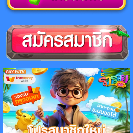
ay168
ิดต่อ
ิดต่อ
25
รา
รา