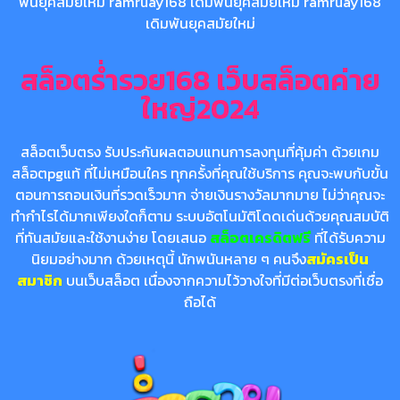
พันยุคสมัยใหม่ ramruay168 เดิมพันยุคสมัยใหม่ ramruay168
เดิมพันยุคสมัยใหม่
สล็อตร่ำรวย168 เว็บสล็อตค่าย
ใหญ่2024
สล็อตเว็บตรง รับประกันผลตอบแทนการลงทุนที่คุ้มค่า ด้วยเกม
สล็อตpgแท้ ที่ไม่เหมือนใคร ทุกครั้งที่คุณใช้บริการ คุณจะพบกับขั้น
ตอนการถอนเงินที่รวดเร็วมาก จ่ายเงินรางวัลมากมาย ไม่ว่าคุณจะ
ทำกำไรได้มากเพียงใดก็ตาม ระบบอัตโนมัติโดดเด่นด้วยคุณสมบัติ
ที่ทันสมัยและใช้งานง่าย โดยเสนอ
สล็อตเครดิตฟรี
ที่ได้รับความ
นิยมอย่างมาก ด้วยเหตุนี้ นักพนันหลาย ๆ คนจึง
สมัครเป็น
สมาชิก
บนเว็บสล็อต เนื่องจากความไว้วางใจที่มีต่อเว็บตรงที่เชื่อ
ถือได้