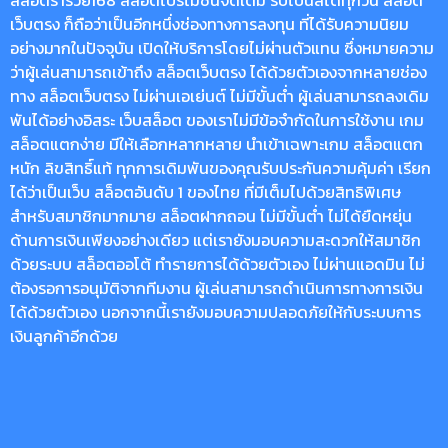
สล็อตร่ำรวย168 สล็อตโปรโมชั่นจัดเต็ม รับโบนัสได้ทุกวัน สล็อต
เว็บตรง ก็ถือว่าเป็นอีกหนึ่งช่องทางการลงทุน ที่ได้รับความนิยม
อย่างมากในปัจจุบัน เปิดให้บริการโดยไม่ผ่านตัวแทน ซึ่งหมายความ
ว่าผู้เล่นสามารถเข้าถึง สล็อตเว็บตรง ได้ด้วยตัวเองจากหลายช่อง
ทาง สล็อตเว็บตรง ไม่ผ่านเอเย่นต์ ไม่มีขั้นต่ำ ผู้เล่นสามารถลงเดิม
พันได้อย่างอิสระ เว็บสล็อต ของเราไม่มีข้อจำกัดในการใช้งาน เกม
สล็อตแตกง่าย มีให้เลือกหลากหลาย นำเข้าเฉพาะเกม สล็อตแตก
หนัก ลิขสิทธิ์แท้ ทุกการเดิมพันของคุณรับประกันความคุ้มค่า เรียก
ได้ว่าเป็นเว็บ สล็อตอันดับ 1 ของไทย ที่มีเต็มไปด้วยสิทธิพิเศษ
สำหรับสมาชิกมากมาย สล็อตฝากถอน ไม่มีขั้นต่ำ ไม่ได้ยืดหยุ่น
ด้านการเงินเพียงอย่างเดียว แต่เรายังมอบความสะดวกให้สมาชิก
ด้วยระบบ สล็อตออโต้ ทำรายการได้ด้วยตัวเอง ไม่ผ่านแอดมิน ไม่
ต้องรอการอนุมัติจากทีมงาน ผู้เล่นสามารถดำเนินการทางการเงิน
ได้ด้วยตัวเอง นอกจากนี้เรายังมอบความปลอดภัยให้กับระบบการ
เงินลูกค้าอีกด้วย