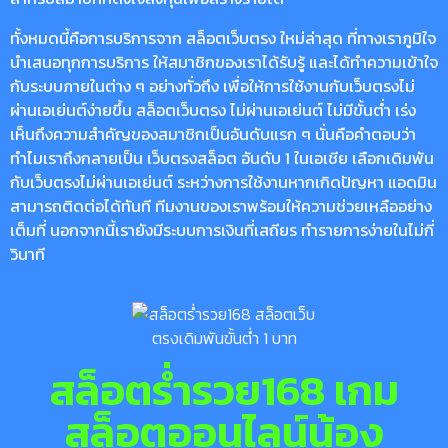
ทั้งหมดนี้คือการบริการจาก สล็อตเว็บตรง ใหม่ล่าสุด ที่ทางเราภูมิใจ
นำเสนอทุกการบริการ ให้สมาชิกของเราได้รับรู้ และได้ทำความเข้าใจ
กับระบบภายในต่าง ๆ อย่างทั่วถึง เพื่อให้การใช้งานกับเว็บตรงไม่
ผ่านเอเย่นต์ง่ายขึ้น สล็อตเว็บตรง ไม่ผ่านเอเย่นต์ ไม่มีขั้นต่ำ เร่ง
เห็นถึงความสำคัญของสมาชิกเป็นอันดับแรก ๆ นั่นคือคำตอบว่า
ทำไมเราถึงกลายเป็น เว็บตรงสล็อต อันดับ 1 ในเอเชีย เลือกเดิมพัน
กับเว็บตรงไม่ผ่านเอเย่นต์ ระหว่างการใช้งานหากเกิดปัญหา แอดมิน
สามารถติดต่อได้ทันที ทีมงานของเราพร้อมให้ความช่วยเหลืออย่าง
เต็มที่ นอกจากนี้เรายังมีระบบการเงินที่เสถียร ทำรายการง่ายในไม่กี่
วินาที
สล็อตรํ่ารวย168 เกม
สล็อตออนไลน์น้อง