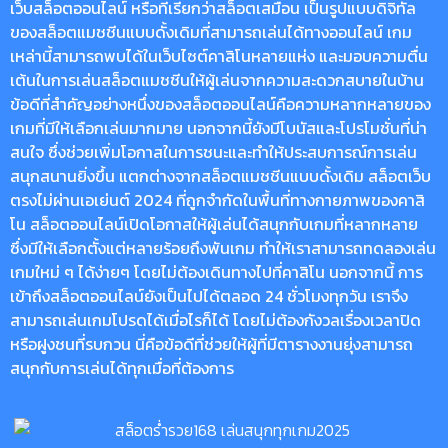
เว็บสล็อตออนไลน์ หรือที่เรียกว่าสล็อตเสมือน เป็นรูปแบบดิจิทัล
ของสล็อตแมชชีนแบบดั้งเดิมที่สามารถเล่นได้ทางออนไลน์ เกม
เหล่านี้สามารถพบได้ในเว็บไซต์คาสิโนหลายแห่ง และมอบความตื่น
เต้นในการเล่นสล็อตแมชชีนให้ผู้เล่นจากความสะดวกสบายในบ้าน
ข้อดีที่สำคัญอย่างหนึ่งของสล็อตออนไลน์คือความหลากหลายของ
เกมที่มีให้เลือกเล่นมากมาย นอกจากนี้ยังมีโบนัสและโปรโมชั่นที่น่า
สนใจ ซึ่งช่วยเพิ่มโอกาสในการชนะและทำให้ประสบการณ์การเล่น
สนุกสนานยิ่งขึ้น แตกต่างจากสล็อตแมชชีนแบบดั้งเดิม สล็อตเว็บ
ตรงไม่ผ่านเอเย่นต์ 2024 ที่ถูกจำกัดในพื้นที่ทางกายภาพของคาสิ
โน สล็อตออนไลน์เปิดโอกาสให้ผู้เล่นได้สนุกกับเกมที่หลากหลาย
ซึ่งมีให้เลือกตั้งแต่หลายร้อยถึงพันเกม ทำให้เราสามารถทดลองเล่น
เกมใหม่ ๆ ได้ง่ายๆ โดยไม่ต้องเดินทางไปที่คาสิโน นอกจากนี้ การ
เข้าถึงสล็อตออนไลน์ยังเป็นไปได้ตลอด 24 ชั่วโมงทุกวัน เราจึง
สามารถเล่นเกมโปรดได้เมื่อไรก็ได้ โดยไม่ต้องกังวลเรื่องเวลาปิด
หรือฝูงชนที่รบกวน นี่คือข้อดีที่ช่วยให้ผู้ที่มีตารางงานยุ่งสามารถ
สนุกกับการเล่นได้ทุกเมื่อที่ต้องการ