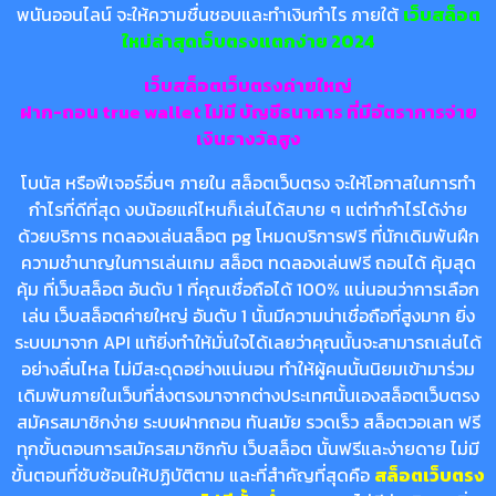
พนันออนไลน์ จะให้ความชื่นชอบและทำเงินกำไร ภายใต้
เว็บสล็อต
ใหม่ล่าสุดเว็บตรงแตกง่าย 2024
เว็บสล็อตเว็บตรงค่ายใหญ่
ฝาก-ถอน true wallet ไม่มี บัญชีธนาคาร ที่มีอัตราการจ่าย
เงินรางวัลสูง
โบนัส หรือฟีเจอร์อื่นๆ ภายใน สล็อตเว็บตรง จะให้โอกาสในการทำ
กำไรที่ดีที่สุด งบน้อยแค่ไหนก็เล่นได้สบาย ๆ แต่ทำกำไรได้ง่าย
ด้วยบริการ ทดลองเล่นสล็อต pg โหมดบริการฟรี ที่นักเดิมพันฝึก
ความชำนาญในการเล่นเกม สล็อต ทดลองเล่นฟรี ถอนได้ คุ้มสุด
คุ้ม ที่เว็บสล็อต อันดับ 1 ที่คุณเชื่อถือได้ 100% แน่นอนว่าการเลือก
เล่น เว็บสล็อตค่ายใหญ่ อันดับ 1 นั้นมีความน่าเชื่อถือที่สูงมาก ยิ่ง
ระบบมาจาก API แท้ยิ่งทำให้มั่นใจได้เลยว่าคุณนั้นจะสามารถเล่นได้
อย่างลื่นไหล ไม่มีสะดุดอย่างแน่นอน ทำให้ผู้คนนั้นนิยมเข้ามาร่วม
เดิมพันภายในเว็บที่ส่งตรงมาจากต่างประเทศนั้นเอง
สล็อตเว็บตรง
สมัครสมาชิกง่าย ระบบฝากถอน ทันสมัย รวดเร็ว สล็อตวอเลท ฟรี
ทุกขั้นตอน
การสมัครสมาชิกกับ เว็บสล็อต นั้นฟรีและง่ายดาย ไม่มี
ขั้นตอนที่ซับซ้อนให้ปฏิบัติตาม และที่สำคัญที่สุดคือ
สล็อตเว็บตรง