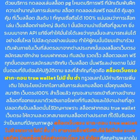
ด้วยบริการ ทดลองเล่นสล็อต pg โหมดบริการฟรี ที่นักเดิมพันฝึก
ความชำนาญในการเล่นเกม สล็อต ทดลองเล่นฟรี ถอนได้ คุ้มสุด
คุ้ม ที่เว็บสล็อต อันดับ 1 ที่คุณเชื่อถือได้ 100% แน่นอนว่าการเลือก
เล่น เว็บสล็อตค่ายใหญ่ อันดับ 1 นั้นมีความน่าเชื่อถือที่สูงมาก ยิ่ง
ระบบมาจาก API แท้ยิ่งทำให้มั่นใจได้เลยว่าคุณนั้นจะสามารถเล่นได้
อย่างลื่นไหล ไม่มีสะดุดอย่างแน่นอน ทำให้ผู้คนนั้นนิยมเข้ามาร่วม
เดิมพันภายในเว็บที่ส่งตรงมาจากต่างประเทศนั้นเอง
สล็อตเว็บตรง
สมัครสมาชิกง่าย ระบบฝากถอน ทันสมัย รวดเร็ว สล็อตวอเลท ฟรี
ทุกขั้นตอน
การสมัครสมาชิกกับ เว็บสล็อต นั้นฟรีและง่ายดาย ไม่มี
ขั้นตอนที่ซับซ้อนให้ปฏิบัติตาม และที่สำคัญที่สุดคือ
สล็อตเว็บตรง
ฝาก-ถอน true wallet ไม่มี ขั้น ต่ํา
ทรูวอเลทไม่มีค่าบริการเพิ่ม
เติม ใช้ประโยชน์จากโอกาสในการเล่นเกมสล็อต เมื่อคุณสมัคร
สมาชิก เว็บตรง100% สำเร็จแล้ว คุณจะสามารถเข้าถึงทางเข้าเกม
สล็อตที่ออกแบบมาด้วยอินเทอร์เฟซที่ทันสมัยและใช้งานง่ายที่สุด
ปลอดภัย
ปั่นสล็อตนั้นไร้ปัญหาเพราะ สล็อตฝากถอน true wallet
เว็บตรง ให้ความสะดวกสบายเกมสล็อตต่างประเทศ ที่ได้ใบรับรอง
ว่าเป็นเกมที่มีคุณภาพสูง
สล็อตเว็บตรง ฝาก-ถอน true wallet
ไม่มี ธนาคาร ไม่มี ขั้น ต่ํา สามารถซื้อฟรีสปินได้ ไม่มีเด้ง ระบบ
เสถียร ปั่นสล็อต ได้อย่างต่อเนื่อง 24 ชั่วโมง
ที่คุณห้ามพลาดใน