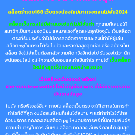
สล็อตร่ำรวย168 เว็บตรงน้องใหม่มาเเรงถอนไม่อั้น2024
สล็อตเว็บตรงไม่มีผ่านเอเย่นต์ ไม่มีขั้นต่ำ
ทุกเกมที่เสนอให้
สมาชิกเป็นเกมยอดนิยม และมาแรงที่สุดแห่งยุคปัจจุบัน เว็บสล็อต
ตรงที่รับประกันว่าไม่มีการลดอัตราการชนะ สิ่งนี้ทำให้ผู้เล่น
สล็อตpgเว็บตรง ได้รับโบนัสและรางวัลสูงสุดบ่อยครั้ง สมัครเว็บ
สล็อต จึงไม่จำเป็นต้องกลัวความผิดหวังอีกต่อไป รับรองได้ว่า นัก
พนันออนไลน์ จะให้ความชื่นชอบและทำเงินกำไร ภายใต้
เว็บสล็อต
ใหม่ล่าสุดเว็บตรงแตกง่าย 2024
เว็บสล็อตเว็บตรงค่ายใหญ่
ฝาก-ถอน true wallet ไม่มี บัญชีธนาคาร ที่มีอัตราการจ่าย
เงินรางวัลสูง
โบนัส หรือฟีเจอร์อื่นๆ ภายใน สล็อตเว็บตรง จะให้โอกาสในการทำ
กำไรที่ดีที่สุด งบน้อยแค่ไหนก็เล่นได้สบาย ๆ แต่ทำกำไรได้ง่าย
ด้วยบริการ ทดลองเล่นสล็อต pg โหมดบริการฟรี ที่นักเดิมพันฝึก
ความชำนาญในการเล่นเกม สล็อต ทดลองเล่นฟรี ถอนได้ คุ้มสุด
คุ้ม ที่เว็บสล็อต อันดับ 1 ที่คุณเชื่อถือได้ 100% แน่นอนว่าการเลือก