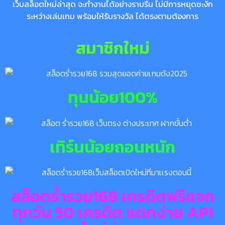
เว็บสล็อตใหม่ล่าสุด จะทำงานได้อย่างราบรื่น ไม่มีการหยุดชะงัก
ระหว่างเล่นเกม พร้อมให้รับรางวัล ได้ตรงตามต้องการ
สมาชิกใหม่
ทุนน้อย100%
เทิร์นน้อยถอนหนัก
สล็อตรํ่ารวย168 เครดิตฟรีแจก
ทุกวัน 50 เครดิต แตกง่าย API