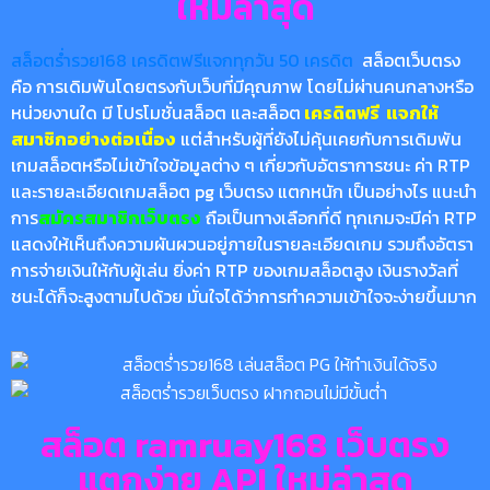
ใหม่ล่าสุด
สล็อตรํ่ารวย168 เครดิตฟรีแจกทุกวัน 50 เครดิต
สล็อตเว็บตรง
คือ การเดิมพันโดยตรงกับเว็บที่มีคุณภาพ โดยไม่ผ่านคนกลางหรือ
หน่วยงานใด มี โปรโมชั่นสล็อต และสล็อต
เครดิตฟรี แจกให้
สมาชิกอย่างต่อเนื่อง
แต่สำหรับผู้ที่ยังไม่คุ้นเคยกับการเดิมพัน
เกมสล็อตหรือไม่เข้าใจข้อมูลต่าง ๆ เกี่ยวกับอัตราการชนะ ค่า RTP
และรายละเอียดเกมสล็อต pg เว็บตรง แตกหนัก เป็นอย่างไร แนะนำ
การ
สมัครสมาชิกเว็บตรง
ถือเป็นทางเลือกที่ดี ทุกเกมจะมีค่า RTP
แสดงให้เห็นถึงความผันผวนอยู่ภายในรายละเอียดเกม รวมถึงอัตรา
การจ่ายเงินให้กับผู้เล่น ยิ่งค่า RTP ของเกมสล็อตสูง เงินรางวัลที่
ชนะได้ก็จะสูงตามไปด้วย มั่นใจได้ว่าการทำความเข้าใจจะง่ายขึ้นมาก
สล็อต ramruay168 เว็บตรง
แตกง่าย API ใหม่ล่าสุด