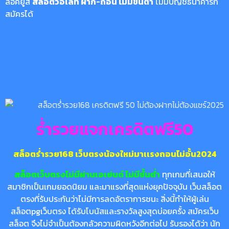
ล็อคยูส
สล็อตวอเลท ฝาก-ถอน ไม่มีขั้นต่ำ
ไม่มีบัญชีธนาคารก็
สมัครได้
ร่ำรวยแจกเครดิตฟรี50
สล็อตร่ำรวย168 เว็บตรงน้องใหม่มาเเรงถอนไม่อั้น2024
สล็อตเว็บตรงไม่มีผ่านเอเย่นต์ ไม่มีขั้นต่ำ
ทุกเกมที่เสนอให้
สมาชิกเป็นเกมยอดนิยม และมาแรงที่สุดแห่งยุคปัจจุบัน เว็บสล็อต
ตรงที่รับประกันว่าไม่มีการลดอัตราการชนะ สิ่งนี้ทำให้ผู้เล่น
สล็อตpgเว็บตรง ได้รับโบนัสและรางวัลสูงสุดบ่อยครั้ง สมัครเว็บ
สล็อต จึงไม่จำเป็นต้องกลัวความผิดหวังอีกต่อไป รับรองได้ว่า นัก