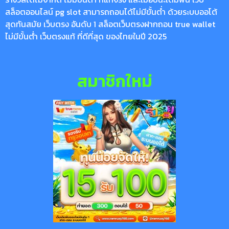
สล็อตออนไลน์ pg slot สามารถถอนได้ไม่มีขั้นต่ำ ด้วยระบบออโต้
สุดทันสมัย เว็บตรง อันดับ 1 สล็อตเว็บตรงฝากถอน true wallet
ไม่มีขั้นต่ํา เว็บตรงแท้ ที่ดีที่สุด ของไทยในปี 2025
สมาชิกใหม่