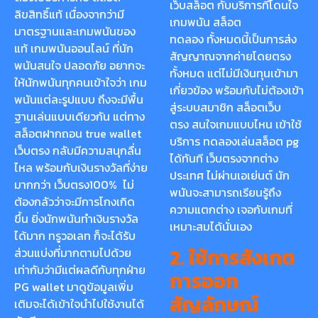
เว็บสล็อต กับบริการที่โดนใจ
ลิขสิทธิ์แท้ เนื่องจากว่ามี
เกมพนัน สล็อต
มาตรฐานและเกมพนันของ
ทดลอง ทั้งหมดนี้เป็นการส่ง
แท้ เกมพนันออนไลน์ ที่นัก
สัญญาณจากค่ายโดยตรง
พนันสนใจ ปลอดภัย อยากจะ
ทั้งหมด แต่ไม่มีเงินทุนเข้ามา
ให้นักพนันทุกคนเข้าใจว่า เกม
เกี่ยวข้อง พร้อมกับไม่ต้องเข้า
พนันแต่ละรูปแบบ ถึงจะมีพื้น
สู่ระบบสมาชิก สล็อตเว็บ
ฐานเล่นแบบเดียวกัน แต่ทาง
ตรง สนใจเกมแบบไหน เข้าใช้
สล็อตฝากถอน true wallet
บริการ ทดลองเล่นสล็อต pg
เว็บตรง กลับมีความสนุกลื่น
ได้ทันที เว็บตรงจากต่าง
ไหล พร้อมกับเงินรางวัลที่ง่าย
ประเทศ ไม่ผ่านเอเย่นต์ นัก
มากกว่า เว็บตรง100% ไม่
พนันจะสามารถเรียนรู้ถึง
ต้องกลัวว่าจะมีการโกงเกิด
ความแตกต่าง เจอกับเกมที่
ขึ้น ยิ่งนักพนันทำเงินรางวัล
เหมาะสมได้นั่นเอง
ได้มาก ทรูวอเลท ก็จะได้รับ
2. ใช้การสังเกต
ส่วนแบ่งที่มากตามไปด้วย
เท่ากับว่ามีแต่ผลดีกับทุกฝ่าย
การออก
PG wallet มาดูข้อมูลเพิ่ม
สัญลักษณ์
เติมจะได้เข้าใจนำไปใช้งานได้