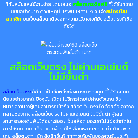
ที่ทันสมัยและใช้งานง่าย โดยเสนอ
สล็อตเครดิตฟรี
ที่ได้รับความ
นิยมอย่างมาก ด้วยเหตุนี้ นักพนันหลาย ๆ คนจึง
สมัครเป็น
สมาชิก
บนเว็บสล็อต เนื่องจากความไว้วางใจที่มีต่อเว็บตรงที่เชื่อ
ถือได้
สล็อตเว็บตรง ไม่ผ่านเอเย่นต์
ไม่มีขั้นต่ำ
สล็อตเว็บตรง
ก็ถือว่าเป็นอีกหนึ่งช่องทางการลงทุน ที่ได้รับความ
นิยมอย่างมากในปัจจุบัน เปิดให้บริการโดยไม่ผ่านตัวแทน ซึ่ง
หมายความว่าผู้เล่นสามารถเข้าถึง สล็อตเว็บตรง ได้ด้วยตัวเองจาก
หลายช่องทาง สล็อตเว็บตรง ไม่ผ่านเอเย่นต์ ไม่มีขั้นต่ำ ผู้เล่น
สามารถลงเดิมพันได้อย่างอิสระ เว็บสล็อต ของเราไม่มีข้อจำกัดใน
การใช้งาน เกม สล็อตแตกง่าย มีให้เลือกหลากหลาย นำเข้าเฉพาะ
เกม สล็อตแตกหนัก ลิขสิทธิ์แท้ ทุกการเดิมพันของคุณรับประกัน