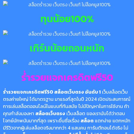
ทุนน้อย100%
เทิร์นน้อยถอนหนัก
ร่ำรวยแจกเครดิตฟรี50
ร่ำรวยแจกเครดิตฟรี50 สล็อตเว็บตรง อันดับ 1
เว็บสล็อตเว็บ
ตรงค่ายใหญ่ ได้มาตรฐาน มาแรงที่สุดในปี 2024 เปิดประสบการณ์
การเล่นสล็อตออนไลน์ในแบบที่ทันสมัย ไม่มีปัญหาในการใช้งาน ถ้า
คุณกำลังมองหา
สล็อตเว็บตรง
เว็บสล็อต ของเรานับได้ว่าตอบ
โจทย์นักพนันมากที่สุด เพราะขึ้นชื่อเรื่อง
สล็อต
แตกง่าย แตกหนัก
มีรีวิวจากผู้เล่นสล็อตจริงมากกว่า 4 แสนคน การันตีถอนได้จริง ไม่