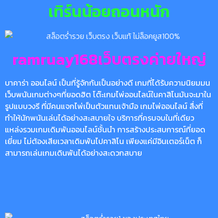
เทิร์นน้อยถอนหนัก
ramruay168เว็บตรงค่ายใหญ่
บาคาร่า ออนไลน์ เป็นที่รู้จักกันเป็นอย่างดี เกมที่ได้รับความนิยมมน
เว็บพนันเกมต่างๆที่ยอดฮิต โต๊ะเกมไพ่ออนไลน์ในคาสิโนมันจะมาใน
รูปแบบวงรี ที่มีคนแจกไพ่เป็นตัวแทนเจ้ามือ เกมไพ่ออนไลน์ สื่งที่
ทำให้นักพนันเล่นได้อย่างสะสบายใจ บริการที่ครบจบในที่เดียว
แหล่งรวมเกมเดิมพันออนไลน์ชั้นนำ การสร้างประสบการณ์ที่ยอด
เยี่ยม ไม่ต้องเสียเวลาเดิมพันไปคาสิโน เพียงแค่มีอินเตอร์เน็ต ก็
สามารถเล่นเกมเดินพันได้อย่างสะดวกสบาย