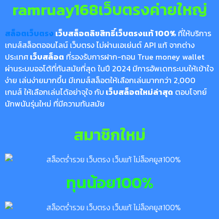
ramruay168เว็บตรงค่ายใหญ่
สล็อตเว็บตรง
เว็บสล็อตลิขสิทธิ์เว็บตรงแท้ 100%
ที่ให้บริการ
เกมส์สล็อตออนไลน์ เว็บตรง ไม่ผ่านเอเย่นต์ API แท้ จากต่าง
ประเทศ
เว็บสล็อต
ที่รองรับการฝาก-ถอน True money wallet
ผ่านระบบออโต้ที่ทันสมัยที่สุด ในปี 2024 มีการอัพเดทระบบให้เข้าใจ
ง่าย เล่นง่ายมากขึ้น มีเกมส์สล็อตให้เลือกเล่นมากกว่า 2,000
เกมส์ ให้เลือกเล่นได้อย่าจุใจ กับ
เว็บสล็อตใหม่ล่าสุด
ตอบโจทย์
นักพนันรุ่นใหม่ ที่มีความทันสมัย
สมาชิกใหม่
ทุนน้อย100%