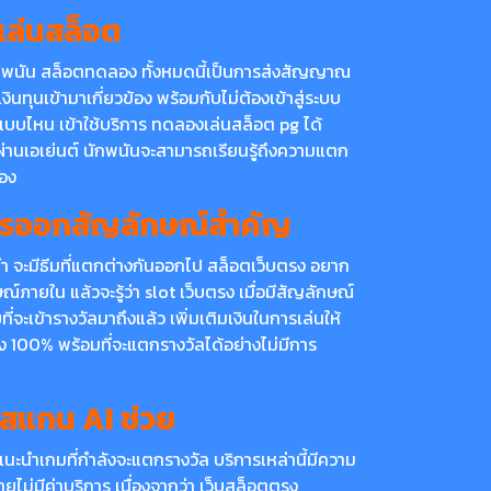
เล่นสล็อต
เกมพนัน สล็อตทดลอง ทั้งหมดนี้เป็นการส่งสัญญาณ
ินทุนเข้ามาเกี่ยวข้อง พร้อมกับไม่ต้องเข้าสู่ระบบ
บบไหน เข้าใช้บริการ ทดลองเล่นสล็อต pg ได้
ผ่านเอเย่นต์ นักพนันจะสามารถเรียนรู้ถึงความแตก
เอง
การออกสัญลักษณ์สำคัญ
นำ จะมีธีมที่แตกต่างกันออกไป สล็อตเว็บตรง อยาก
ภายใน แล้วจะรู้ว่า slot เว็บตรง เมื่อมีสัญลักษณ์
จะเข้ารางวัลมาถึงแล้ว เพิ่มเติมเงินในการเล่นให้
บตรง 100% พร้อมที่จะแตกรางวัลได้อย่างไม่มีการ
มสแกน AI ช่วย
ะแนะนำเกมที่กำลังจะแตกรางวัล บริการเหล่านี้มีความ
ยไม่มีค่าบริการ เนื่องจากว่า เว็บสล็อตตรง