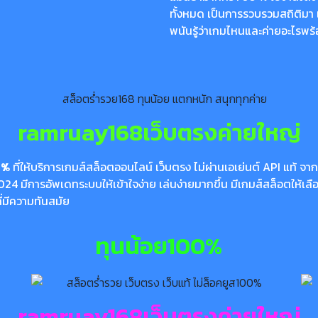
ทั้งหมด เป็นการรวบรวมสถิติมา แ
พนันรู้ว่าเกมไหนและค่ายอะไรพร้อ
ramruay168เว็บตรงค่ายใหญ่
0%
ที่ให้บริการเกมส์สล็อตออนไลน์ เว็บตรง ไม่ผ่านเอเย่นต์ API แท้ จา
24 มีการอัพเดทระบบให้เข้าใจง่าย เล่นง่ายมากขึ้น มีเกมส์สล็อตให้เลือ
ี่มีความทันสมัย
ทุนน้อย100%
ramruay168เว็บตรงค่ายใหญ่