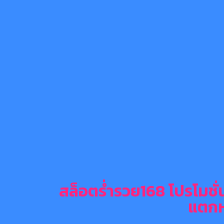
สล็อตรํ่ารวย168 โปรโมชั
แตกห