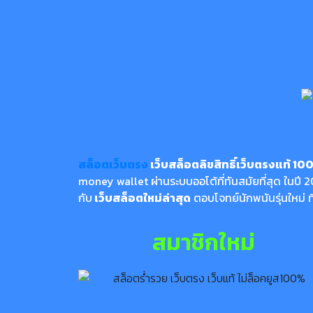
สล็อตเว็บตรง
เว็บสล็อตลิขสิทธิ์เว็บตรงแท้ 10
money wallet ผ่านระบบออโต้ที่ทันสมัยที่สุด ในปี 20
กับ
เว็บสล็อตใหม่ล่าสุด
ตอบโจทย์นักพนันรุ่นใหม่ ท
สมาชิกใหม่