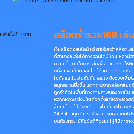
สล็อตร่ำรวย168 เล
เว็บสล็อตออนไลน์ หรือที่เรียกว่าสล็อตเ
ที่สามารถเล่นได้ทางออนไลน์ เกมเหล่านี
ความตื่นเต้นในการเล่นสล็อตแมชชีนให้ผู
หนึ่งของสล็อตออนไลน์คือความหลากหลายข
โบนัสและโปรโมชั่นที่น่าสนใจ ซึ่งช่วยเพ
สนุกสนานยิ่งขึ้น แตกต่างจากสล็อตแมชชีน
ถูกจำกัดในพื้นที่ทางกายภาพของคาสิโน สล
หลากหลาย ซึ่งมีให้เลือกตั้งแต่หลายร้อย
ง่ายๆ โดยไม่ต้องเดินทางไปที่คาสิโน นอก
24 ชั่วโมงทุกวัน เราจึงสามารถเล่นเกมโปรด
ชนที่รบกวน นี่คือข้อดีที่ช่วยให้ผู้ที่มีตา