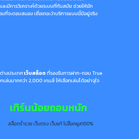
ละมีการวิเคราะห์ด้วยระบบที่ทันสมัย ช่วยให้นัก
มที่จะตอบสนอง เชื่อเถอะว่าบริการแบบนี้มีอยู่จริง
กต่างประเทศ
เว็บสล็อต
ที่รองรับการฝาก-ถอน True
กเล่นมากกว่า 2,000 เกมส์ ให้เลือกเล่นได้อย่าจุใจ
เทิร์นน้อยถอนหนัก