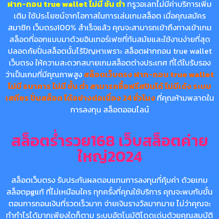
ฝาก-ถอน true wallet ไม่มี ขั้น ต่ํา
ทรูวอเลทไม่มีค่าบริการเพิ่ม
เติม ใช้ประโยชน์จากโอกาสในการเล่นเกมสล็อต เมื่อคุณสมัคร
สมาชิก เว็บตรง100% สำเร็จแล้ว คุณจะสามารถเข้าถึงทางเข้าเกม
สล็อตที่ออกแบบมาด้วยอินเทอร์เฟซที่ทันสมัยและใช้งานง่ายที่สุด
ปลอดภัย
ปั่นสล็อตนั้นไร้ปัญหาเพราะ สล็อตฝากถอน true wallet
เว็บตรง ให้ความสะดวกสบายเกมสล็อตต่างประเทศ ที่ได้ใบรับรอง
ว่าเป็นเกมที่มีคุณภาพสูง
สล็อตเว็บตรง ฝาก-ถอน true wallet
ไม่มี ธนาคาร ไม่มี ขั้น ต่ํา สามารถซื้อฟรีสปินได้ ไม่มีเด้ง ระบบ
เสถียร ปั่นสล็อต ได้อย่างต่อเนื่อง 24 ชั่วโมง
ที่คุณห้ามพลาดใน
การลงทุน สล็อตออนไลน์
สล็อตร่ำรวย168 เว็บสล็อตค่าย
ใหญ่2024
สล็อตเว็บตรง รับประกันผลตอบแทนการลงทุนที่คุ้มค่า ด้วยเกม
สล็อตpgแท้ ที่ไม่เหมือนใคร ทุกครั้งที่คุณใช้บริการ คุณจะพบกับขั้น
ตอนการถอนเงินที่รวดเร็วมาก จ่ายเงินรางวัลมากมาย ไม่ว่าคุณจะ
ทำกำไรได้มากเพียงใดก็ตาม ระบบอัตโนมัติโดดเด่นด้วยคุณสมบัติ