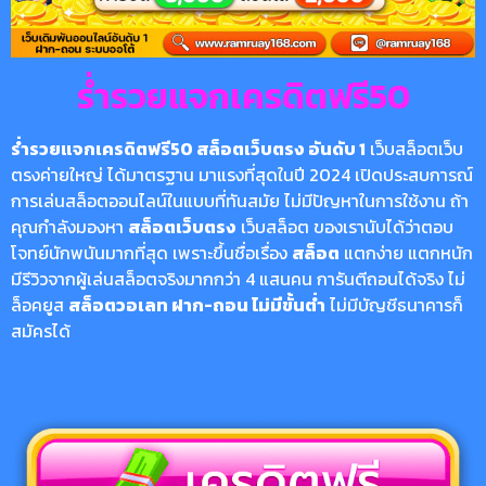
ร่ำรวยแจกเครดิตฟรี50
ร่ำรวยแจกเครดิตฟรี50 สล็อตเว็บตรง อันดับ 1
เว็บสล็อตเว็บ
ตรงค่ายใหญ่ ได้มาตรฐาน มาแรงที่สุดในปี 2024 เปิดประสบการณ์
การเล่นสล็อตออนไลน์ในแบบที่ทันสมัย ไม่มีปัญหาในการใช้งาน ถ้า
คุณกำลังมองหา
สล็อตเว็บตรง
เว็บสล็อต ของเรานับได้ว่าตอบ
โจทย์นักพนันมากที่สุด เพราะขึ้นชื่อเรื่อง
สล็อต
แตกง่าย แตกหนัก
มีรีวิวจากผู้เล่นสล็อตจริงมากกว่า 4 แสนคน การันตีถอนได้จริง ไม่
ล็อคยูส
สล็อตวอเลท ฝาก-ถอน ไม่มีขั้นต่ำ
ไม่มีบัญชีธนาคารก็
สมัครได้