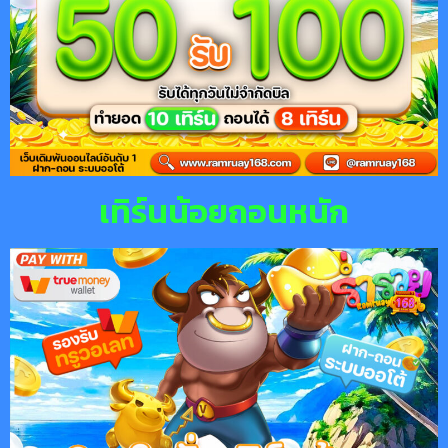
เทิร์นน้อยถอนหนัก