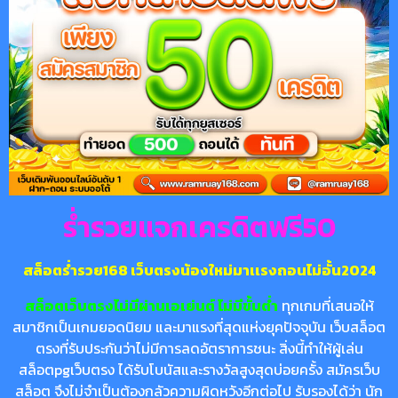
ร่ำรวยแจกเครดิตฟรี50
สล็อตร่ำรวย168 เว็บตรงน้องใหม่มาเเรงถอนไม่อั้น2024
สล็อตเว็บตรงไม่มีผ่านเอเย่นต์ ไม่มีขั้นต่ำ
ทุกเกมที่เสนอให้
สมาชิกเป็นเกมยอดนิยม และมาแรงที่สุดแห่งยุคปัจจุบัน เว็บสล็อต
ตรงที่รับประกันว่าไม่มีการลดอัตราการชนะ สิ่งนี้ทำให้ผู้เล่น
สล็อตpgเว็บตรง ได้รับโบนัสและรางวัลสูงสุดบ่อยครั้ง สมัครเว็บ
สล็อต จึงไม่จำเป็นต้องกลัวความผิดหวังอีกต่อไป รับรองได้ว่า นัก