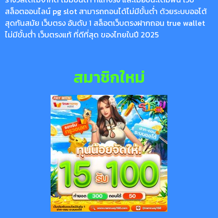
สล็อตออนไลน์ pg slot สามารถถอนได้ไม่มีขั้นต่ำ ด้วยระบบออโต้
สุดทันสมัย เว็บตรง อันดับ 1 สล็อตเว็บตรงฝากถอน true wallet
ไม่มีขั้นต่ํา เว็บตรงแท้ ที่ดีที่สุด ของไทยในปี 2025
สมาชิกใหม่