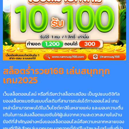
สล็อตร่ำรวย168 เล่นสนุกทุก
เกม2025
เว็บสล็อตออนไลน์ หรือที่เรียกว่าสล็อตเสมือน เป็นรูปแบบดิจิทัล
ของสล็อตแมชชีนแบบดั้งเดิมที่สามารถเล่นได้ทางออนไลน์ เกม
เหล่านี้สามารถพบได้ในเว็บไซต์คาสิโนหลายแห่ง และมอบความตื่น
เต้นในการเล่นสล็อตแมชชีนให้ผู้เล่นจากความสะดวกสบายในบ้าน
ข้อดีที่สำคัญอย่างหนึ่งของสล็อตออนไลน์คือความหลากหลายของ
เกมที่มีให้เลือกเล่นมากมาย นอกจากนี้ยังมีโบนัสและโปรโมชั่นที่น่า