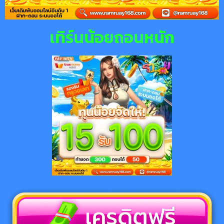
เทิร์นน้อยถอนหนัก