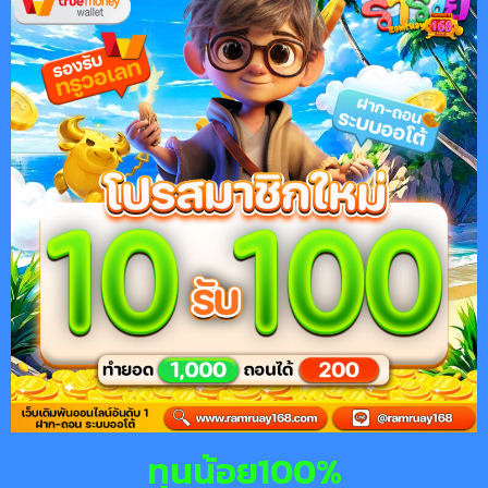
ทุนน้อย100%