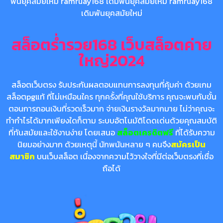
พันยุคสมัยใหม่ ramruay168 เดิมพันยุคสมัยใหม่ ramruay168
เดิมพันยุคสมัยใหม่
สล็อตร่ำรวย168 เว็บสล็อตค่าย
ใหญ่2024
สล็อตเว็บตรง รับประกันผลตอบแทนการลงทุนที่คุ้มค่า ด้วยเกม
สล็อตpgแท้ ที่ไม่เหมือนใคร ทุกครั้งที่คุณใช้บริการ คุณจะพบกับขั้น
ตอนการถอนเงินที่รวดเร็วมาก จ่ายเงินรางวัลมากมาย ไม่ว่าคุณจะ
ทำกำไรได้มากเพียงใดก็ตาม ระบบอัตโนมัติโดดเด่นด้วยคุณสมบัติ
ที่ทันสมัยและใช้งานง่าย โดยเสนอ
สล็อตเครดิตฟรี
ที่ได้รับความ
นิยมอย่างมาก ด้วยเหตุนี้ นักพนันหลาย ๆ คนจึง
สมัครเป็น
สมาชิก
บนเว็บสล็อต เนื่องจากความไว้วางใจที่มีต่อเว็บตรงที่เชื่อ
ถือได้