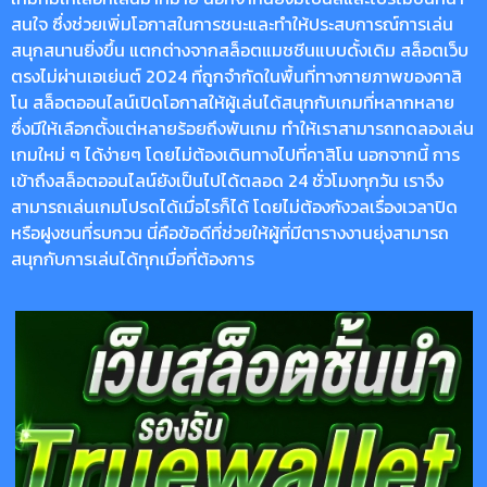
สนใจ ซึ่งช่วยเพิ่มโอกาสในการชนะและทำให้ประสบการณ์การเล่น
สนุกสนานยิ่งขึ้น แตกต่างจากสล็อตแมชชีนแบบดั้งเดิม สล็อตเว็บ
ตรงไม่ผ่านเอเย่นต์ 2024 ที่ถูกจำกัดในพื้นที่ทางกายภาพของคาสิ
โน สล็อตออนไลน์เปิดโอกาสให้ผู้เล่นได้สนุกกับเกมที่หลากหลาย
ซึ่งมีให้เลือกตั้งแต่หลายร้อยถึงพันเกม ทำให้เราสามารถทดลองเล่น
เกมใหม่ ๆ ได้ง่ายๆ โดยไม่ต้องเดินทางไปที่คาสิโน นอกจากนี้ การ
เข้าถึงสล็อตออนไลน์ยังเป็นไปได้ตลอด 24 ชั่วโมงทุกวัน เราจึง
สามารถเล่นเกมโปรดได้เมื่อไรก็ได้ โดยไม่ต้องกังวลเรื่องเวลาปิด
หรือฝูงชนที่รบกวน นี่คือข้อดีที่ช่วยให้ผู้ที่มีตารางงานยุ่งสามารถ
สนุกกับการเล่นได้ทุกเมื่อที่ต้องการ