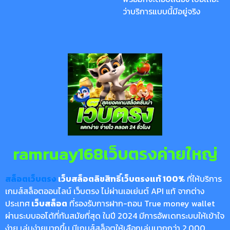
ว่าบริการแบบนี้มีอยู่จริง
ramruay168เว็บตรงค่ายใหญ่
สล็อตเว็บตรง
เว็บสล็อตลิขสิทธิ์เว็บตรงแท้ 100%
ที่ให้บริการ
เกมส์สล็อตออนไลน์ เว็บตรง ไม่ผ่านเอเย่นต์ API แท้ จากต่าง
ประเทศ
เว็บสล็อต
ที่รองรับการฝาก-ถอน True money wallet
ผ่านระบบออโต้ที่ทันสมัยที่สุด ในปี 2024 มีการอัพเดทระบบให้เข้าใจ
ง่าย เล่นง่ายมากขึ้น มีเกมส์สล็อตให้เลือกเล่นมากกว่า 2,000