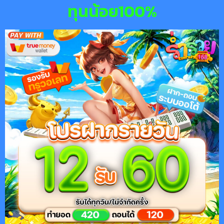
ทุนน้อย100%