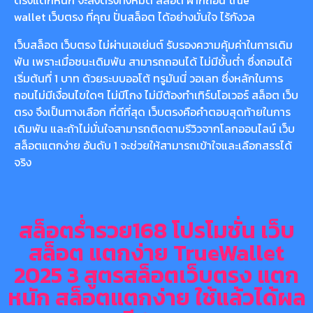
wallet เว็บตรง ที่คุณ ปั่นสล็อต ได้อย่างมั่นใจ ไร้กังวล
เว็บสล็อต เว็บตรง ไม่ผ่านเอเย่นต์ รับรองความคุ้มค่าในการเดิม
พัน เพราะเมื่อชนะเดิมพัน สามารถถอนได้ ไม่มีขั้นต่ำ ซึ่งถอนได้
เริ่มต้นที่ 1 บาท ด้วยระบบออโต้ ทรูมันนี่ วอเลท ซึ่งหลักในการ
ถอนไม่มีเงื่อนไขใดๆ ไม่มีโกง ไม่มีต้องทำเทิร์นโอเวอร์ สล็อต เว็บ
ตรง จึงเป็นทางเลือก ที่ดีที่สุด เว็บตรงคือคำตอบสุดท้ายในการ
เดิมพัน และถ้าไม่มั่นใจสามารถติดตามรีวิวจากโลกออนไลน์ เว็บ
สล็อตแตกง่าย อันดับ 1 จะช่วยให้สามารถเข้าใจและเลือกสรรได้
จริง
สล็อตรํ่ารวย168 โปรโมชั่น เว็บ
สล็อต แตกง่าย TrueWallet
2025 3 สูตรสล็อตเว็บตรง แตก
หนัก สล็อตแตกง่าย ใช้แล้วได้ผล