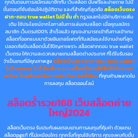
ทุกขั้นตอน
การสมัครสมาชิกกับ เว็บสล็อต นั้นฟรีและง่ายดาย ไม่มี
ขั้นตอนที่ซับซ้อนให้ปฏิบัติตาม และที่สำคัญที่สุดคือ
สล็อตเว็บตรง
ฝาก-ถอน true wallet ไม่มี ขั้น ต่ํา
ทรูวอเลทไม่มีค่าบริการเพิ่ม
เติม ใช้ประโยชน์จากโอกาสในการเล่นเกมสล็อต เมื่อคุณสมัคร
สมาชิก เว็บตรง100% สำเร็จแล้ว คุณจะสามารถเข้าถึงทางเข้าเกม
สล็อตที่ออกแบบมาด้วยอินเทอร์เฟซที่ทันสมัยและใช้งานง่ายที่สุด
ปลอดภัย
ปั่นสล็อตนั้นไร้ปัญหาเพราะ สล็อตฝากถอน true wallet
เว็บตรง ให้ความสะดวกสบายเกมสล็อตต่างประเทศ ที่ได้ใบรับรอง
ว่าเป็นเกมที่มีคุณภาพสูง
สล็อตเว็บตรง ฝาก-ถอน true wallet
ไม่มี ธนาคาร ไม่มี ขั้น ต่ํา สามารถซื้อฟรีสปินได้ ไม่มีเด้ง ระบบ
เสถียร ปั่นสล็อต ได้อย่างต่อเนื่อง 24 ชั่วโมง
ที่คุณห้ามพลาดใน
การลงทุน สล็อตออนไลน์
สล็อตร่ำรวย168 เว็บสล็อตค่าย
ใหญ่2024
สล็อตเว็บตรง รับประกันผลตอบแทนการลงทุนที่คุ้มค่า ด้วยเกม
สล็อตpgแท้ ที่ไม่เหมือนใคร ทุกครั้งที่คุณใช้บริการ คุณจะพบกับขั้น