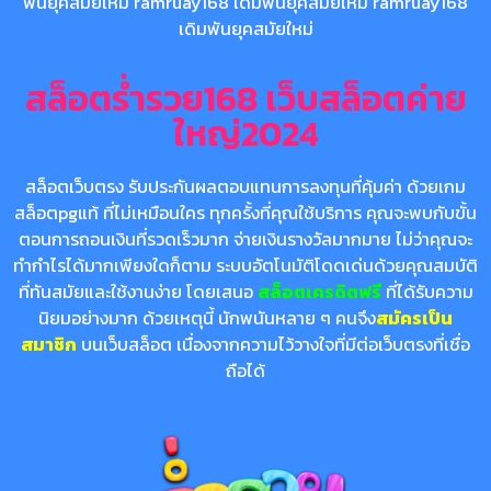
พันยุคสมัยใหม่ ramruay168 เดิมพันยุคสมัยใหม่ ramruay168
เดิมพันยุคสมัยใหม่
สล็อตร่ำรวย168 เว็บสล็อตค่าย
ใหญ่2024
สล็อตเว็บตรง รับประกันผลตอบแทนการลงทุนที่คุ้มค่า ด้วยเกม
สล็อตpgแท้ ที่ไม่เหมือนใคร ทุกครั้งที่คุณใช้บริการ คุณจะพบกับขั้น
ตอนการถอนเงินที่รวดเร็วมาก จ่ายเงินรางวัลมากมาย ไม่ว่าคุณจะ
ทำกำไรได้มากเพียงใดก็ตาม ระบบอัตโนมัติโดดเด่นด้วยคุณสมบัติ
ที่ทันสมัยและใช้งานง่าย โดยเสนอ
สล็อตเครดิตฟรี
ที่ได้รับความ
นิยมอย่างมาก ด้วยเหตุนี้ นักพนันหลาย ๆ คนจึง
สมัครเป็น
สมาชิก
บนเว็บสล็อต เนื่องจากความไว้วางใจที่มีต่อเว็บตรงที่เชื่อ
ถือได้