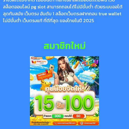
สล็อตออนไลน์ pg slot สามารถถอนได้ไม่มีขั้นต่ำ ด้วยระบบออโต้
สุดทันสมัย เว็บตรง อันดับ 1 สล็อตเว็บตรงฝากถอน true wallet
ไม่มีขั้นต่ํา เว็บตรงแท้ ที่ดีที่สุด ของไทยในปี 2025
สมาชิกใหม่