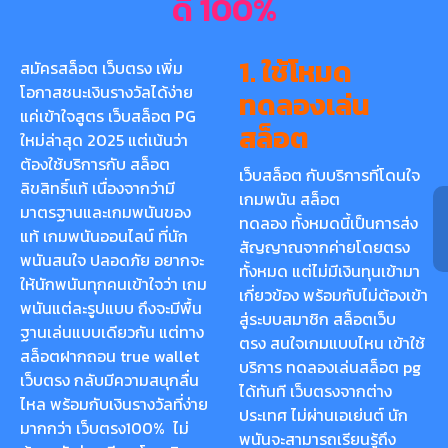
ดี 100%
1. ใช้โหมด
สมัครสล็อต เว็บตรง เพิ่ม
โอกาสชนะเงินรางวัลได้ง่าย
ทดลองเล่น
แค่เข้าใจสูตร เว็บสล็อต PG
สล็อต
ใหม่ล่าสุด 2025 แต่เน้นว่า
ต้องใช้บริการกับ สล็อต
เว็บสล็อต กับบริการที่โดนใจ
ลิขสิทธิ์แท้ เนื่องจากว่ามี
เกมพนัน สล็อต
มาตรฐานและเกมพนันของ
ทดลอง ทั้งหมดนี้เป็นการส่ง
แท้ เกมพนันออนไลน์ ที่นัก
สัญญาณจากค่ายโดยตรง
พนันสนใจ ปลอดภัย อยากจะ
ทั้งหมด แต่ไม่มีเงินทุนเข้ามา
ให้นักพนันทุกคนเข้าใจว่า เกม
เกี่ยวข้อง พร้อมกับไม่ต้องเข้า
พนันแต่ละรูปแบบ ถึงจะมีพื้น
สู่ระบบสมาชิก สล็อตเว็บ
ฐานเล่นแบบเดียวกัน แต่ทาง
ตรง สนใจเกมแบบไหน เข้าใช้
สล็อตฝากถอน true wallet
บริการ ทดลองเล่นสล็อต pg
เว็บตรง กลับมีความสนุกลื่น
ได้ทันที เว็บตรงจากต่าง
ไหล พร้อมกับเงินรางวัลที่ง่าย
ประเทศ ไม่ผ่านเอเย่นต์ นัก
มากกว่า เว็บตรง100% ไม่
พนันจะสามารถเรียนรู้ถึง