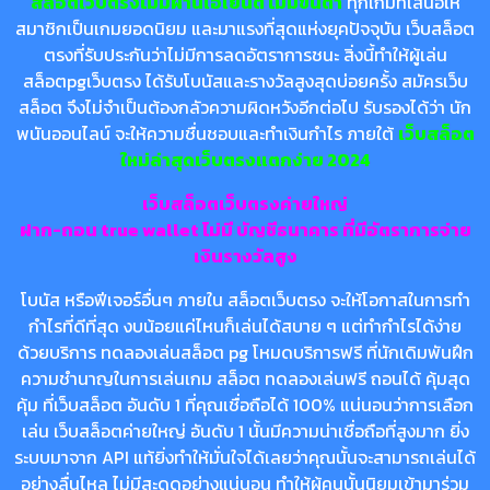
สล็อตเว็บตรงไม่มีผ่านเอเย่นต์ ไม่มีขั้นต่ำ
ทุกเกมที่เสนอให้
สมาชิกเป็นเกมยอดนิยม และมาแรงที่สุดแห่งยุคปัจจุบัน เว็บสล็อต
ตรงที่รับประกันว่าไม่มีการลดอัตราการชนะ สิ่งนี้ทำให้ผู้เล่น
สล็อตpgเว็บตรง ได้รับโบนัสและรางวัลสูงสุดบ่อยครั้ง สมัครเว็บ
สล็อต จึงไม่จำเป็นต้องกลัวความผิดหวังอีกต่อไป รับรองได้ว่า นัก
พนันออนไลน์ จะให้ความชื่นชอบและทำเงินกำไร ภายใต้
เว็บสล็อต
ใหม่ล่าสุดเว็บตรงแตกง่าย 2024
เว็บสล็อตเว็บตรงค่ายใหญ่
ฝาก-ถอน true wallet ไม่มี บัญชีธนาคาร ที่มีอัตราการจ่าย
เงินรางวัลสูง
โบนัส หรือฟีเจอร์อื่นๆ ภายใน สล็อตเว็บตรง จะให้โอกาสในการทำ
กำไรที่ดีที่สุด งบน้อยแค่ไหนก็เล่นได้สบาย ๆ แต่ทำกำไรได้ง่าย
ด้วยบริการ ทดลองเล่นสล็อต pg โหมดบริการฟรี ที่นักเดิมพันฝึก
ความชำนาญในการเล่นเกม สล็อต ทดลองเล่นฟรี ถอนได้ คุ้มสุด
คุ้ม ที่เว็บสล็อต อันดับ 1 ที่คุณเชื่อถือได้ 100% แน่นอนว่าการเลือก
เล่น เว็บสล็อตค่ายใหญ่ อันดับ 1 นั้นมีความน่าเชื่อถือที่สูงมาก ยิ่ง
ระบบมาจาก API แท้ยิ่งทำให้มั่นใจได้เลยว่าคุณนั้นจะสามารถเล่นได้
อย่างลื่นไหล ไม่มีสะดุดอย่างแน่นอน ทำให้ผู้คนนั้นนิยมเข้ามาร่วม