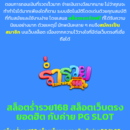
ตอนการถอนเงินที่รวดเร็วมาก จ่ายเงินรางวัลมากมาย ไม่ว่าคุณจะ
ทำกำไรได้มากเพียงใดก็ตาม ระบบอัตโนมัติโดดเด่นด้วยคุณสมบัติ
ที่ทันสมัยและใช้งานง่าย โดยเสนอ
สล็อตเครดิตฟรี
ที่ได้รับความ
นิยมอย่างมาก ด้วยเหตุนี้ นักพนันหลาย ๆ คนจึง
สมัครเป็น
สมาชิก
บนเว็บสล็อต เนื่องจากความไว้วางใจที่มีต่อเว็บตรงที่เชื่อ
ถือได้
สล็อตร่ำรวย168 สล็อตเว็บตรง
ยอดฮิต กับค่าย PG SLOT