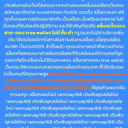
เดิมพันภายในเว็บที่ส่งตรงมาจากต่างประเทศนั้นเอง
สล็อตเว็บตรง
สมัครสมาชิกง่าย ระบบฝากถอน ทันสมัย รวดเร็ว สล็อตวอเลท ฟรี
ทุกขั้นตอน
การสมัครสมาชิกกับ เว็บสล็อต นั้นฟรีและง่ายดาย ไม่มี
ขั้นตอนที่ซับซ้อนให้ปฏิบัติตาม และที่สำคัญที่สุดคือ
สล็อตเว็บตรง
ฝาก-ถอน true wallet ไม่มี ขั้น ต่ํา
ทรูวอเลทไม่มีค่าบริการเพิ่ม
เติม ใช้ประโยชน์จากโอกาสในการเล่นเกมสล็อต เมื่อคุณสมัคร
สมาชิก เว็บตรง100% สำเร็จแล้ว คุณจะสามารถเข้าถึงทางเข้าเกม
สล็อตที่ออกแบบมาด้วยอินเทอร์เฟซที่ทันสมัยและใช้งานง่ายที่สุด
ปลอดภัย
ปั่นสล็อตนั้นไร้ปัญหาเพราะ สล็อตฝากถอน true wallet
เว็บตรง ให้ความสะดวกสบายเกมสล็อตต่างประเทศ ที่ได้ใบรับรอง
ว่าเป็นเกมที่มีคุณภาพสูง
สล็อตเว็บตรง ฝาก-ถอน true wallet
ไม่มี ธนาคาร ไม่มี ขั้น ต่ํา สามารถซื้อฟรีสปินได้ ไม่มีเด้ง ระบบ
เสถียร ปั่นสล็อต ได้อย่างต่อเนื่อง 24 ชั่วโมง
ที่คุณห้ามพลาดใน
การลงทุน สล็อตออนไลน์ ramruay168 เดิมพันยุคสมัยใหม่
ramruay168 เดิมพันยุคสมัยใหม่ ramruay168 เดิมพันยุคสมัย
ใหม่ ramruay168 เดิมพันยุคสมัยใหม่ ramruay168 เดิมพันยุค
สมัยใหม่ ramruay168 เดิมพันยุคสมัยใหม่ ramruay168 เดิมพัน
ยุคสมัยใหม่ ramruay168 เดิมพันยุคสมัยใหม่ ramruay168 เดิม