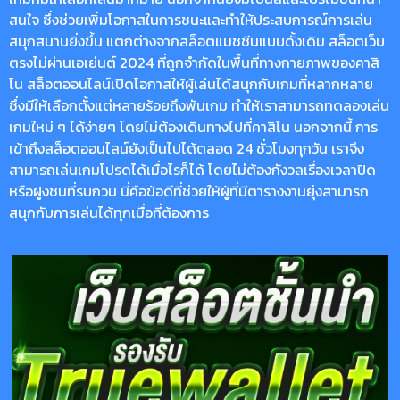
สนใจ ซึ่งช่วยเพิ่มโอกาสในการชนะและทำให้ประสบการณ์การเล่น
สนุกสนานยิ่งขึ้น แตกต่างจากสล็อตแมชชีนแบบดั้งเดิม สล็อตเว็บ
ตรงไม่ผ่านเอเย่นต์ 2024 ที่ถูกจำกัดในพื้นที่ทางกายภาพของคาสิ
โน สล็อตออนไลน์เปิดโอกาสให้ผู้เล่นได้สนุกกับเกมที่หลากหลาย
ซึ่งมีให้เลือกตั้งแต่หลายร้อยถึงพันเกม ทำให้เราสามารถทดลองเล่น
เกมใหม่ ๆ ได้ง่ายๆ โดยไม่ต้องเดินทางไปที่คาสิโน นอกจากนี้ การ
เข้าถึงสล็อตออนไลน์ยังเป็นไปได้ตลอด 24 ชั่วโมงทุกวัน เราจึง
สามารถเล่นเกมโปรดได้เมื่อไรก็ได้ โดยไม่ต้องกังวลเรื่องเวลาปิด
หรือฝูงชนที่รบกวน นี่คือข้อดีที่ช่วยให้ผู้ที่มีตารางงานยุ่งสามารถ
สนุกกับการเล่นได้ทุกเมื่อที่ต้องการ