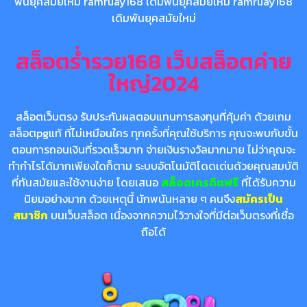
พันยุคสมัยใหม่ ramruay168 เดิมพันยุคสมัยใหม่ ramruay168
เดิมพันยุคสมัยใหม่
สล็อตร่ำรวย168 เว็บสล็อตค่าย
ใหญ่2024
สล็อตเว็บตรง รับประกันผลตอบแทนการลงทุนที่คุ้มค่า ด้วยเกม
สล็อตpgแท้ ที่ไม่เหมือนใคร ทุกครั้งที่คุณใช้บริการ คุณจะพบกับขั้น
ตอนการถอนเงินที่รวดเร็วมาก จ่ายเงินรางวัลมากมาย ไม่ว่าคุณจะ
ทำกำไรได้มากเพียงใดก็ตาม ระบบอัตโนมัติโดดเด่นด้วยคุณสมบัติ
ที่ทันสมัยและใช้งานง่าย โดยเสนอ
สล็อตเครดิตฟรี
ที่ได้รับความ
นิยมอย่างมาก ด้วยเหตุนี้ นักพนันหลาย ๆ คนจึง
สมัครเป็น
สมาชิก
บนเว็บสล็อต เนื่องจากความไว้วางใจที่มีต่อเว็บตรงที่เชื่อ
ถือได้