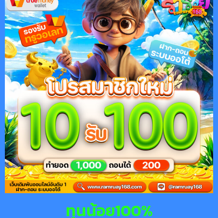
ทุนน้อย100%