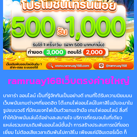
ramruay168เว็บตรงค่ายใหญ่
บาคาร่า ออนไลน์ เป็นที่รู้จักกันเป็นอย่างดี เกมที่ได้รับความนิยมมน
เว็บพนันเกมต่างๆที่ยอดฮิต โต๊ะเกมไพ่ออนไลน์ในคาสิโนมันจะมาใน
รูปแบบวงรี ที่มีคนแจกไพ่เป็นตัวแทนเจ้ามือ เกมไพ่ออนไลน์ สื่งที่
ทำให้นักพนันเล่นได้อย่างสะสบายใจ บริการที่ครบจบในที่เดียว
แหล่งรวมเกมเดิมพันออนไลน์ชั้นนำ การสร้างประสบการณ์ที่ยอด
เยี่ยม ไม่ต้องเสียเวลาเดิมพันไปคาสิโน เพียงแค่มีอินเตอร์เน็ต ก็