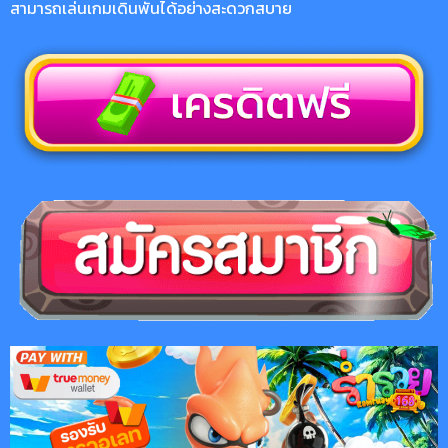
สามารถเล่นเกมเดินพันได้อย่างสะดวกสบาย