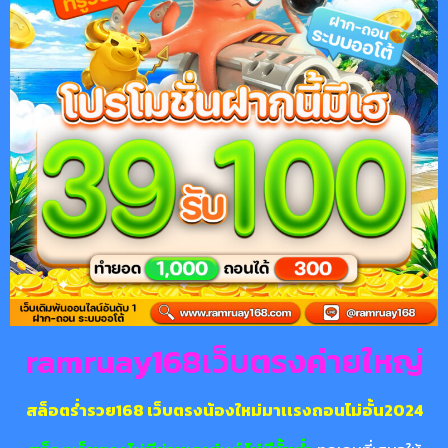
ramruay168เว็บตรงค่ายใหญ่
สล็อตร่ำรวย168 เว็บตรงน้องใหม่มาเเรงถอนไม่อั้น2024