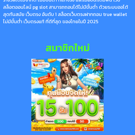
สล็อตออนไลน์ pg slot สามารถถอนได้ไม่มีขั้นต่ำ ด้วยระบบออโต้
ปร
สุดทันสมัย เว็บตรง อันดับ 1 สล็อตเว็บตรงฝากถอน true wallet
ม
่น
ไม่มีขั้นต่ํา เว็บตรงแท้ ที่ดีที่สุด ของไทยในปี 2025
สมาชิกใหม่
ทความ