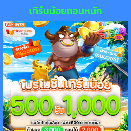
เทิร์นน้อยถอนหนัก