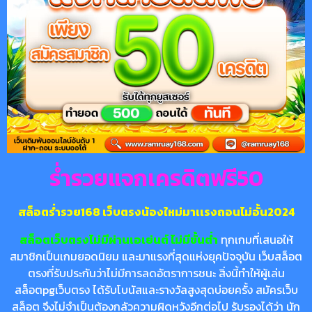
ร่ำรวยแจกเครดิตฟรี50
สล็อตร่ำรวย168 เว็บตรงน้องใหม่มาเเรงถอนไม่อั้น2024
สล็อตเว็บตรงไม่มีผ่านเอเย่นต์ ไม่มีขั้นต่ำ
ทุกเกมที่เสนอให้
สมาชิกเป็นเกมยอดนิยม และมาแรงที่สุดแห่งยุคปัจจุบัน เว็บสล็อต
ตรงที่รับประกันว่าไม่มีการลดอัตราการชนะ สิ่งนี้ทำให้ผู้เล่น
สล็อตpgเว็บตรง ได้รับโบนัสและรางวัลสูงสุดบ่อยครั้ง สมัครเว็บ
สล็อต จึงไม่จำเป็นต้องกลัวความผิดหวังอีกต่อไป รับรองได้ว่า นัก