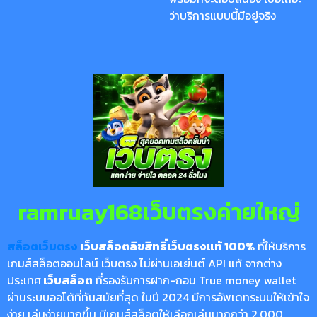
ว่าบริการแบบนี้มีอยู่จริง
ramruay168เว็บตรงค่ายใหญ่
สล็อตเว็บตรง
เว็บสล็อตลิขสิทธิ์เว็บตรงแท้ 100%
ที่ให้บริการ
เกมส์สล็อตออนไลน์ เว็บตรง ไม่ผ่านเอเย่นต์ API แท้ จากต่าง
ประเทศ
เว็บสล็อต
ที่รองรับการฝาก-ถอน True money wallet
ผ่านระบบออโต้ที่ทันสมัยที่สุด ในปี 2024 มีการอัพเดทระบบให้เข้าใจ
ง่าย เล่นง่ายมากขึ้น มีเกมส์สล็อตให้เลือกเล่นมากกว่า 2,000