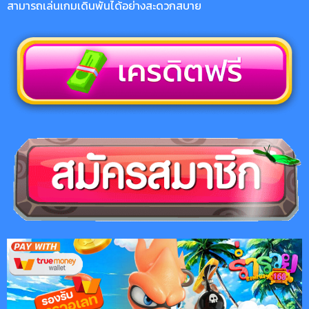
สามารถเล่นเกมเดินพันได้อย่างสะดวกสบาย