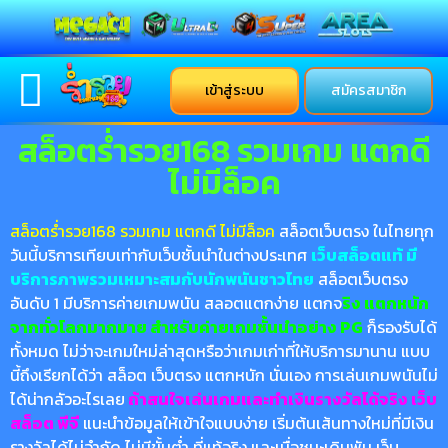
เข้าสู่ระบบ
สมัครสมาชิก
สล็อตรํ่ารวย168 รวมเกม แตกดี
ไม่มีล็อค
สล็อตรํ่ารวย168 รวมเกม แตกดี ไม่มีล็อค
สล็อตเว็บตรง ในไทยทุก
วันนี้บริการเทียบเท่ากับเว็บชั้นนำในต่างประเทศ
เว็บสล็อตแท้ มี
บริการภาพรวมเหมาะสมกับนักพนันชาวไทย
สล็อตเว็บตรง
อันดับ 1 มีบริการค่ายเกมพนัน สลอตแตกง่าย แตกจ
ริง แตกหนัก
จากทั่วโลกมากมาย สำหรับค่ายเกมชั้นนำอย่าง PG
ก็รองรับได้
ทั้งหมด ไม่ว่าจะเกมใหม่ล่าสุดหรือว่าเกมเก่าที่ให้บริการมานาน แบบ
นี้ถึงเรียกได้ว่า สล็อต เว็บตรง แตกหนัก นั่นเอง การเล่นเกมพนันไม่
ได้น่ากลัวอะไรเลย
ถ้าสนใจเล่นเกมและทำเงินรางวัลได้จริง เว็บ
สล็อต พีจี
แนะนำข้อมูลให้เข้าใจแบบง่าย เริ่มต้นเส้นทางใหม่ที่มีเงิน
รางวัลได้ไม่จำกัด ไม่มีขั้นต่ำ ที่แท้จริง และเมื่อชนะเดิมพัน เว็บ