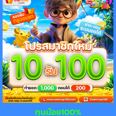
ทุนน้อย100%