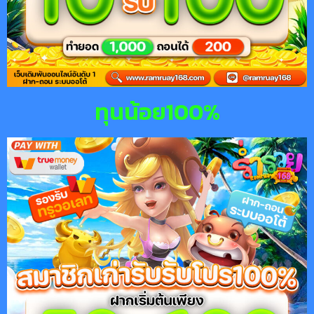
ทุนน้อย100%