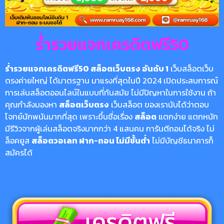
ร่ำรวยแจกเครดิตฟรี50
ร่ำรวยแจกเครดิตฟรี50 สล็อตเว็บตรง อันดับ 1
เว็บสล็อตเว็บ
ตรงค่ายใหญ่ ได้มาตรฐาน มาแรงที่สุดในปี 2024 เปิดประสบการณ์
การเล่นสล็อตออนไลน์ในแบบที่ทันสมัย ไม่มีปัญหาในการใช้งาน ถ้า
คุณกำลังมองหา
สล็อตเว็บตรง
เว็บสล็อต ของเรานับได้ว่าตอบ
โจทย์นักพนันมากที่สุด เพราะขึ้นชื่อเรื่อง
สล็อต
แตกง่าย แตกหนัก
มีรีวิวจากผู้เล่นสล็อตจริงมากกว่า 4 แสนคน การันตีถอนได้จริง ไม่
ล็อคยูส
สล็อตวอเลท ฝาก-ถอน ไม่มีขั้นต่ำ
ไม่มีบัญชีธนาคารก็
สมัครได้