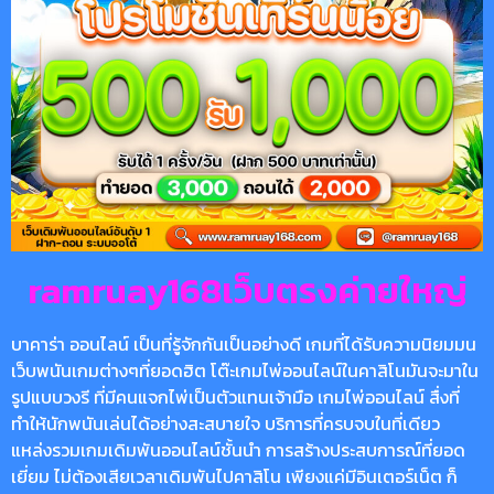
ramruay168เว็บตรงค่ายใหญ่
บาคาร่า ออนไลน์ เป็นที่รู้จักกันเป็นอย่างดี เกมที่ได้รับความนิยมมน
เว็บพนันเกมต่างๆที่ยอดฮิต โต๊ะเกมไพ่ออนไลน์ในคาสิโนมันจะมาใน
รูปแบบวงรี ที่มีคนแจกไพ่เป็นตัวแทนเจ้ามือ เกมไพ่ออนไลน์ สื่งที่
ทำให้นักพนันเล่นได้อย่างสะสบายใจ บริการที่ครบจบในที่เดียว
แหล่งรวมเกมเดิมพันออนไลน์ชั้นนำ การสร้างประสบการณ์ที่ยอด
เยี่ยม ไม่ต้องเสียเวลาเดิมพันไปคาสิโน เพียงแค่มีอินเตอร์เน็ต ก็