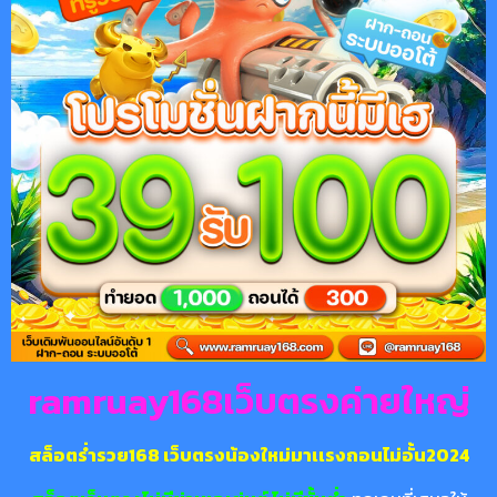
ramruay168เว็บตรงค่ายใหญ่
สล็อตร่ำรวย168 เว็บตรงน้องใหม่มาเเรงถอนไม่อั้น2024