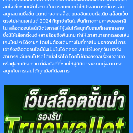
สนใจ ซึ่งช่วยเพิ่มโอกาสในการชนะและทำให้ประสบการณ์การเล่น
สนุกสนานยิ่งขึ้น แตกต่างจากสล็อตแมชชีนแบบดั้งเดิม สล็อตเว็บ
ตรงไม่ผ่านเอเย่นต์ 2024 ที่ถูกจำกัดในพื้นที่ทางกายภาพของคาสิ
โน สล็อตออนไลน์เปิดโอกาสให้ผู้เล่นได้สนุกกับเกมที่หลากหลาย
ซึ่งมีให้เลือกตั้งแต่หลายร้อยถึงพันเกม ทำให้เราสามารถทดลองเล่น
เกมใหม่ ๆ ได้ง่ายๆ โดยไม่ต้องเดินทางไปที่คาสิโน นอกจากนี้ การ
เข้าถึงสล็อตออนไลน์ยังเป็นไปได้ตลอด 24 ชั่วโมงทุกวัน เราจึง
สามารถเล่นเกมโปรดได้เมื่อไรก็ได้ โดยไม่ต้องกังวลเรื่องเวลาปิด
หรือฝูงชนที่รบกวน นี่คือข้อดีที่ช่วยให้ผู้ที่มีตารางงานยุ่งสามารถ
สนุกกับการเล่นได้ทุกเมื่อที่ต้องการ