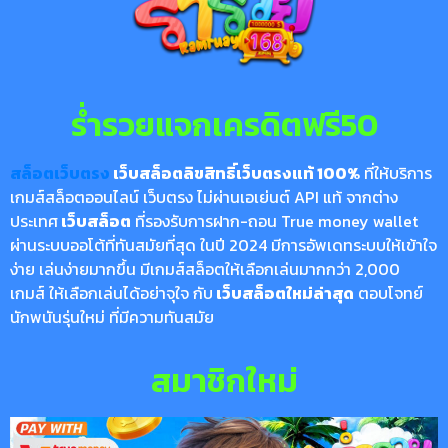
ร่ำรวยแจกเครดิตฟรี50
สล็อตเว็บตรง
เว็บสล็อตลิขสิทธิ์เว็บตรงแท้ 100%
ที่ให้บริการ
เกมส์สล็อตออนไลน์ เว็บตรง ไม่ผ่านเอเย่นต์ API แท้ จากต่าง
ประเทศ
เว็บสล็อต
ที่รองรับการฝาก-ถอน True money wallet
ผ่านระบบออโต้ที่ทันสมัยที่สุด ในปี 2024 มีการอัพเดทระบบให้เข้าใจ
ง่าย เล่นง่ายมากขึ้น มีเกมส์สล็อตให้เลือกเล่นมากกว่า 2,000
เกมส์ ให้เลือกเล่นได้อย่าจุใจ กับ
เว็บสล็อตใหม่ล่าสุด
ตอบโจทย์
นักพนันรุ่นใหม่ ที่มีความทันสมัย
สมาชิกใหม่