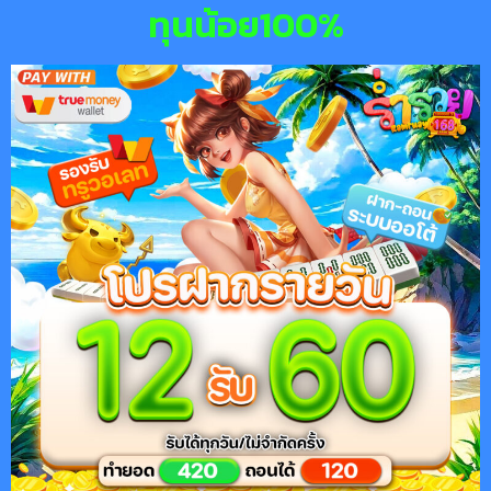
ทุนน้อย100%