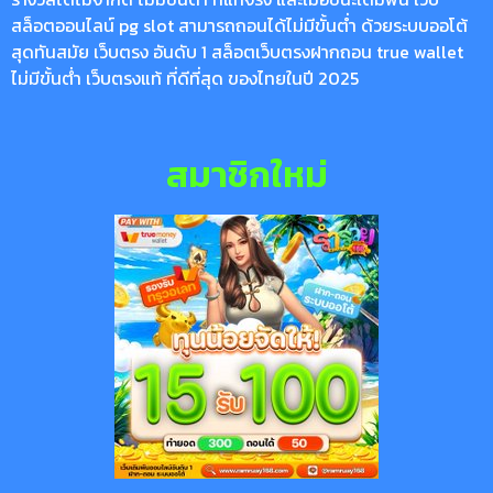
สล็อตออนไลน์ pg slot สามารถถอนได้ไม่มีขั้นต่ำ ด้วยระบบออโต้
สุดทันสมัย เว็บตรง อันดับ 1 สล็อตเว็บตรงฝากถอน true wallet
ไม่มีขั้นต่ํา เว็บตรงแท้ ที่ดีที่สุด ของไทยในปี 2025
สมาชิกใหม่