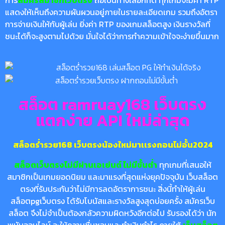
แสดงให้เห็นถึงความผันผวนอยู่ภายในรายละเอียดเกม รวมถึงอัตรา
การจ่ายเงินให้กับผู้เล่น ยิ่งค่า RTP ของเกมสล็อตสูง เงินรางวัลที่
ชนะได้ก็จะสูงตามไปด้วย มั่นใจได้ว่าการทำความเข้าใจจะง่ายขึ้นมาก
สล็อต ramruay168 เว็บตรง
แตกง่าย API ใหม่ล่าสุด
สล็อตร่ำรวย168 เว็บตรงน้องใหม่มาเเรงถอนไม่อั้น2024
สล็อตเว็บตรงไม่มีผ่านเอเย่นต์ ไม่มีขั้นต่ำ
ทุกเกมที่เสนอให้
สมาชิกเป็นเกมยอดนิยม และมาแรงที่สุดแห่งยุคปัจจุบัน เว็บสล็อต
ตรงที่รับประกันว่าไม่มีการลดอัตราการชนะ สิ่งนี้ทำให้ผู้เล่น
สล็อตpgเว็บตรง ได้รับโบนัสและรางวัลสูงสุดบ่อยครั้ง สมัครเว็บ
สล็อต จึงไม่จำเป็นต้องกลัวความผิดหวังอีกต่อไป รับรองได้ว่า นัก