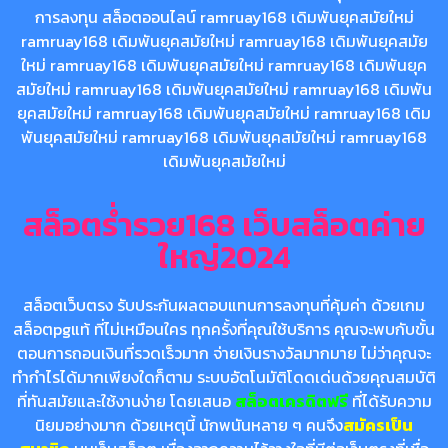
การลงทุน สล็อตออนไลน์ ramruay168 เดิมพันยุคสมัยใหม่
ramruay168 เดิมพันยุคสมัยใหม่ ramruay168 เดิมพันยุคสมัย
ใหม่ ramruay168 เดิมพันยุคสมัยใหม่ ramruay168 เดิมพันยุค
สมัยใหม่ ramruay168 เดิมพันยุคสมัยใหม่ ramruay168 เดิมพัน
ยุคสมัยใหม่ ramruay168 เดิมพันยุคสมัยใหม่ ramruay168 เดิม
พันยุคสมัยใหม่ ramruay168 เดิมพันยุคสมัยใหม่ ramruay168
เดิมพันยุคสมัยใหม่
สล็อตร่ำรวย168 เว็บสล็อตค่าย
ใหญ่2024
สล็อตเว็บตรง รับประกันผลตอบแทนการลงทุนที่คุ้มค่า ด้วยเกม
สล็อตpgแท้ ที่ไม่เหมือนใคร ทุกครั้งที่คุณใช้บริการ คุณจะพบกับขั้น
ตอนการถอนเงินที่รวดเร็วมาก จ่ายเงินรางวัลมากมาย ไม่ว่าคุณจะ
ทำกำไรได้มากเพียงใดก็ตาม ระบบอัตโนมัติโดดเด่นด้วยคุณสมบัติ
ที่ทันสมัยและใช้งานง่าย โดยเสนอ
สล็อตเครดิตฟรี
ที่ได้รับความ
นิยมอย่างมาก ด้วยเหตุนี้ นักพนันหลาย ๆ คนจึง
สมัครเป็น