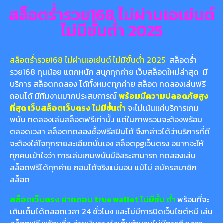
สล็อตรํ่ารวย168 ไม่ผ่านเอเย่นต์
ไม่มีขั้นต่ำ 2025
สล็อตรํ่ารวย168 ไม่ผ่านเอเย่นต์ ไม่มีขั้นต่ำ 2025
สล็อตรํ่า
รวย168 ทุนน้อย แตกหนัก สนุกทุกค่าย เว็บสล็อตใหม่ล่าสุด มี
บริการ สล็อตทดลอง ได้ทั้งหมดทุกค่าย สล็อต ทดลองเล่นฟรี
ถอนได้ มีทีมงานมากประสบการณ์
พร้อมมีความปลอดภัยสูง
ที่สุด เว็บสล็อตเว็บตรง ไม่มีขั้นต่ำ
จะไม่เน้นแค่บริการเกม
พนัน ทดลองเล่นสล็อตฟรีเท่านั้น แต่ในภาพรวมจะต้องพร้อม
ตลอดเวลา สล็อตทดลองซื้อฟรีสปินได้ จึงกล่าวได้ว่าบริการที่ดี
จะต้องใส่ใจทุกรายละเอียดนั่นเอง สล็อตpgเว็บตรง อยากจะให้
ทุกคนเข้าใจว่า การเล่นเกมพนันมีอิสระสามารถ ทดลองเล่น
สล็อตฟรีได้ทุกค่าย ถอนได้จริงแน่นอน แม้ไม่ สมัครสมาชิก
สล็อต
สล็อตเว็บตรง ฝากถอน true wallet ไม่มีขั้น ต่ํา
พร้อมที่จะ
เติมเต็มได้ตลอดเวลา 24 ชั่วโมง และไม่มีการปิดเว็บไซต์หนี เล่น
สล็อตฟรี พร้อมที่จะจ่ายเงินรางวัลเต็มจำนวนไม่มีการดึงเวลา