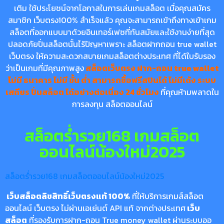
เติม ใช้ประโยชน์จากโอกาสในการเล่นเกมสล็อต เมื่อคุณสมัคร
สมาชิก เว็บตรง100% สำเร็จแล้ว คุณจะสามารถเข้าถึงทางเข้าเกม
สล็อตที่ออกแบบมาด้วยอินเทอร์เฟซที่ทันสมัยและใช้งานง่ายที่สุด
ปลอดภัย
ปั่นสล็อตนั้นไร้ปัญหาเพราะ สล็อตฝากถอน true wallet
เว็บตรง ให้ความสะดวกสบายเกมสล็อตต่างประเทศ ที่ได้ใบรับรอง
ว่าเป็นเกมที่มีคุณภาพสูง
สล็อตเว็บตรง ฝาก-ถอน true wallet
ไม่มี ธนาคาร ไม่มี ขั้น ต่ํา สามารถซื้อฟรีสปินได้ ไม่มีเด้ง ระบบ
เสถียร ปั่นสล็อต ได้อย่างต่อเนื่อง 24 ชั่วโมง
ที่คุณห้ามพลาดใน
การลงทุน สล็อตออนไลน์
สล็อตรํ่ารวย168 เกมสล็อต
ออนไลน์น้องใหม่2025
สล็อตรํ่ารวย168 เกมสล็อตออนไลน์น้องใหม่2025
เว็บสล็อตลิขสิทธิ์เว็บตรงแท้ 100%
ที่ให้บริการเกมส์สล็อต
ออนไลน์ เว็บตรง ไม่ผ่านเอเย่นต์ API แท้ จากต่างประเทศ
เว็บ
สล็อต
ที่รองรับการฝาก-ถอน True money wallet ผ่านระบบออ