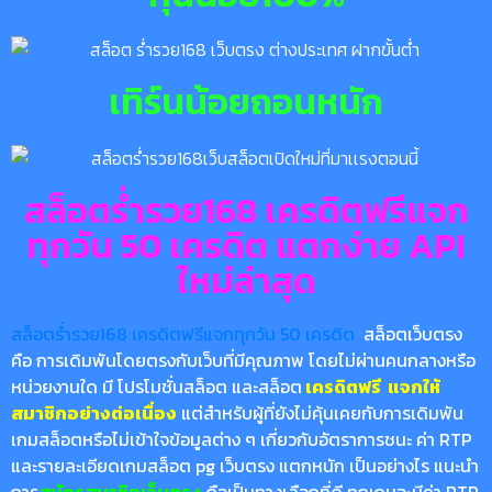
เทิร์นน้อยถอนหนัก
สล็อตรํ่ารวย168 เครดิตฟรีแจก
ทุกวัน 50 เครดิต แตกง่าย API
ใหม่ล่าสุด
สล็อตรํ่ารวย168 เครดิตฟรีแจกทุกวัน 50 เครดิต
สล็อตเว็บตรง
คือ การเดิมพันโดยตรงกับเว็บที่มีคุณภาพ โดยไม่ผ่านคนกลางหรือ
หน่วยงานใด มี โปรโมชั่นสล็อต และสล็อต
เครดิตฟรี แจกให้
สมาชิกอย่างต่อเนื่อง
แต่สำหรับผู้ที่ยังไม่คุ้นเคยกับการเดิมพัน
เกมสล็อตหรือไม่เข้าใจข้อมูลต่าง ๆ เกี่ยวกับอัตราการชนะ ค่า RTP
และรายละเอียดเกมสล็อต pg เว็บตรง แตกหนัก เป็นอย่างไร แนะนำ
การ
สมัครสมาชิกเว็บตรง
ถือเป็นทางเลือกที่ดี ทุกเกมจะมีค่า RTP