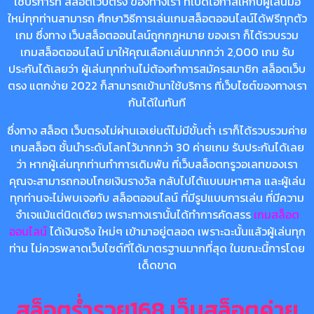
ใช้บริการที่ สล็อตเว็บตรง ของทางเรา ที่เปิดโอกาสให้กับผู้เล่นมือ
ใหม่ทุกท่านสามารถ ศึกษาวิธีการเล่นเกมสล็อตออนไลน์ได้ฟรีทุกตัว
เกม ซึ่งทาง เว็บสล็อตออนไลน์ถูกกฎหมาย ของเรา ก็ได้รวบรวม
เกมสล็อตออนไลน์ มาให้คุณเลือกเล่นมากกว่า 2,000 เกม รับ
ประกันได้เลยว่า ผู้เล่นทุกท่านไม่ต้องทำการสมัครสมาชิก สล็อตเว็บ
ตรง แตกง่าย 2022 ก็สามารถเข้ามาใช้บริการ ที่เว็บไซต์ของทางเรา
กันได้ในทันที
ซึ่งทาง สล็อต เว็บตรงไม่ผ่านเอเย่นต์ไม่มีขั้นต่ำ เราก็ได้รวบรวมค่าย
เกมสล็อต ชั้นนำระดับโลกไว้มากกว่า 30 ค่ายเกม รับประกันได้เลย
ว่า หากผู้เล่นทุกท่านทำการเดิมพัน ที่เว็บสล็อตทรูวอเลทของเรา
คุณจะสามารถกอบโกยเงินรางวัล กลับไปได้แบบมหาศาล และผู้เล่น
ทุกท่านจะไม่พบเจอกับ สล็อตออนไลน์ ที่มีรูปแบบการเล่น ที่มีความ
จำเจแม้แต่นิดเดียว เพราะทางเรานั้นได้ทำการคัดสรร
เกมสล็อต
ออนไลน์
ได้เงินจริง ใหม่ๆ เข้ามาอยู่ตลอด เพราะฉะนั้นแล้วผู้เล่นทุก
ท่าน ไม่ควรพลาดเว็บไซต์ที่ได้มาตรฐานมากที่สุด ในขณะนี้การโดย
เด็ดขาด
สล็อตร่ำรวย168 เว็บสล็อตค่าย