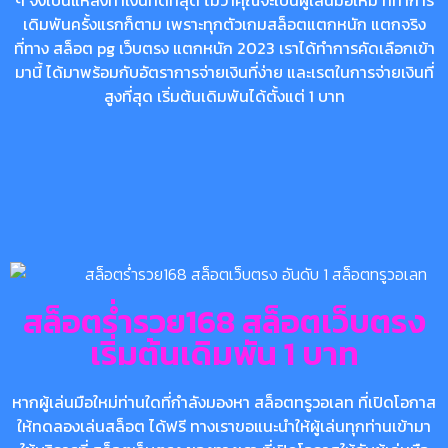
ๆ จึงเป็นแหล่งทำเงินที่ดีที่สุด ไม่ว่าคุณจะเป็นผู้เล่นมือใหม่ ที่ทำการ
เดิมพันครั้งแรกก็ตาม เพราะทุกตัวเกมสล็อตแตกหนัก แตกจริง
ที่ทาง สล็อต pg เว็บตรง แตกหนัก 2023 เราได้ทำการคัดเลือกเข้า
มานี้ ได้มาพร้อมกับอัตราการจ่ายเงินที่ง่าย และเรตในการจ่ายเงินที่
สูงที่สุด เริ่มต้นเดิมพันได้ตั้งแต่ 1 บาท
สล็อตร่ำรวย168 สล็อตเว็บตรง
เริ่มต้นเดิมพัน 1 บาท
หากผู้เล่นมือใหม่ท่านใดที่กำลังมองหา สล็อตทรูวอเลท ที่เปิดโอกาส
ให้ทดลองเล่นสล็อต ได้ฟรี ทางเราขอแนะนำให้ผู้เล่นทุกท่านเข้ามา