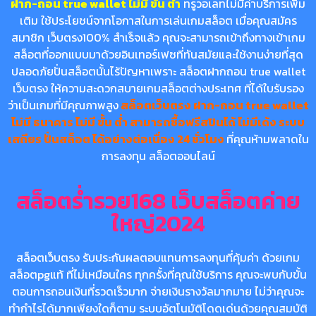
ฝาก-ถอน true wallet ไม่มี ขั้น ต่ํา
ทรูวอเลทไม่มีค่าบริการเพิ่ม
เติม ใช้ประโยชน์จากโอกาสในการเล่นเกมสล็อต เมื่อคุณสมัคร
สมาชิก เว็บตรง100% สำเร็จแล้ว คุณจะสามารถเข้าถึงทางเข้าเกม
สล็อตที่ออกแบบมาด้วยอินเทอร์เฟซที่ทันสมัยและใช้งานง่ายที่สุด
ปลอดภัย
ปั่นสล็อตนั้นไร้ปัญหาเพราะ สล็อตฝากถอน true wallet
เว็บตรง ให้ความสะดวกสบายเกมสล็อตต่างประเทศ ที่ได้ใบรับรอง
ว่าเป็นเกมที่มีคุณภาพสูง
สล็อตเว็บตรง ฝาก-ถอน true wallet
ไม่มี ธนาคาร ไม่มี ขั้น ต่ํา สามารถซื้อฟรีสปินได้ ไม่มีเด้ง ระบบ
เสถียร ปั่นสล็อต ได้อย่างต่อเนื่อง 24 ชั่วโมง
ที่คุณห้ามพลาดใน
การลงทุน สล็อตออนไลน์
สล็อตร่ำรวย168 เว็บสล็อตค่าย
ใหญ่2024
สล็อตเว็บตรง รับประกันผลตอบแทนการลงทุนที่คุ้มค่า ด้วยเกม
สล็อตpgแท้ ที่ไม่เหมือนใคร ทุกครั้งที่คุณใช้บริการ คุณจะพบกับขั้น
ตอนการถอนเงินที่รวดเร็วมาก จ่ายเงินรางวัลมากมาย ไม่ว่าคุณจะ
ทำกำไรได้มากเพียงใดก็ตาม ระบบอัตโนมัติโดดเด่นด้วยคุณสมบัติ