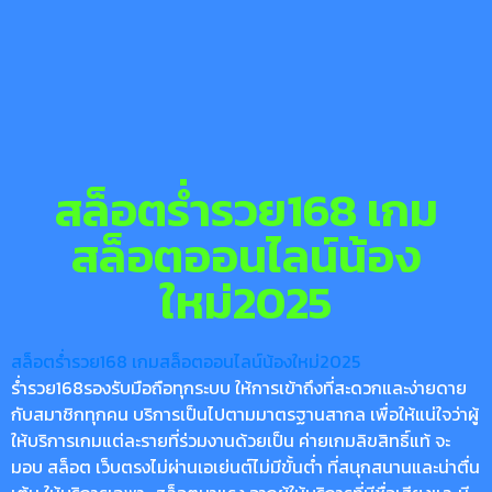
สล็อตรํ่ารวย168 เกม
สล็อตออนไลน์น้อง
ใหม่2025
สล็อตรํ่ารวย168 เกมสล็อตออนไลน์น้องใหม่2025
ร่ำรวย168รองรับมือถือทุกระบบ ให้การเข้าถึงที่สะดวกและง่ายดาย
กับสมาชิกทุกคน บริการเป็นไปตามมาตรฐานสากล เพื่อให้แน่ใจว่าผู้
ให้บริการเกมแต่ละรายที่ร่วมงานด้วยเป็น ค่ายเกมลิขสิทธิ์แท้ จะ
มอบ สล็อต เว็บตรงไม่ผ่านเอเย่นต์ไม่มีขั้นต่ำ ที่สนุกสนานและน่าตื่น