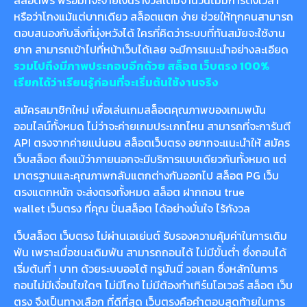
หรือว่าโกงแม้แต่บาทเดียว สล็อตแตก ง่าย ช่วยให้ทุกคนสามารถ
ตอบสนองกับสิ่งที่มุ่งหวังได้ ใครที่คิดว่าระบบที่ทันสมัยจะใช้งาน
ยาก สามารถเข้าไปที่หน้าเว็บได้เลย จะมีการแนะนำอย่างละเอียด
รวมไปถึงมีภาพประกอบอีกด้วย สล็อต เว็บตรง 100%
เรียกได้ว่าเรียนรู้ก่อนที่จะเริ่มต้นใช้งานจริง
สมัครสมาชิกใหม่ เพื่อเล่นเกมสล็อตคุณภาพของเกมพนัน
ออนไลน์ทั้งหมด ไม่ว่าจะค่ายเกมประเภทไหน สามารถที่จะการันตี
API ตรงจากค่ายแน่นอน สล็อตเว็บตรง อยากจะแนะนำให้ สมัคร
เว็บสล็อต ถึงแม้ว่าภายนอกจะมีบริการแบบเดียวกันทั้งหมด แต่
มาตรฐานและคุณภาพกลับแตกต่างกันออกไป สล็อต PG เว็บ
ตรงแตกหนัก จะส่งตรงทั้งหมด สล็อต ฝากถอน true
wallet เว็บตรง ที่คุณ ปั่นสล็อต ได้อย่างมั่นใจ ไร้กังวล
เว็บสล็อต เว็บตรง ไม่ผ่านเอเย่นต์ รับรองความคุ้มค่าในการเดิม
พัน เพราะเมื่อชนะเดิมพัน สามารถถอนได้ ไม่มีขั้นต่ำ ซึ่งถอนได้
เริ่มต้นที่ 1 บาท ด้วยระบบออโต้ ทรูมันนี่ วอเลท ซึ่งหลักในการ
ถอนไม่มีเงื่อนไขใดๆ ไม่มีโกง ไม่มีต้องทำเทิร์นโอเวอร์ สล็อต เว็บ
ตรง จึงเป็นทางเลือก ที่ดีที่สุด เว็บตรงคือคำตอบสุดท้ายในการ