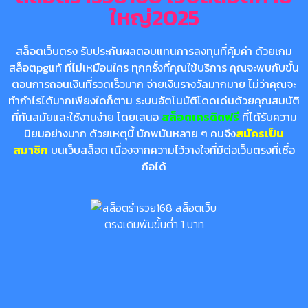
ใหญ่2025
สล็อตเว็บตรง รับประกันผลตอบแทนการลงทุนที่คุ้มค่า ด้วยเกม
สล็อตpgแท้ ที่ไม่เหมือนใคร ทุกครั้งที่คุณใช้บริการ คุณจะพบกับขั้น
ตอนการถอนเงินที่รวดเร็วมาก จ่ายเงินรางวัลมากมาย ไม่ว่าคุณจะ
ทำกำไรได้มากเพียงใดก็ตาม ระบบอัตโนมัติโดดเด่นด้วยคุณสมบัติ
ที่ทันสมัยและใช้งานง่าย โดยเสนอ
สล็อตเครดิตฟรี
ที่ได้รับความ
นิยมอย่างมาก ด้วยเหตุนี้ นักพนันหลาย ๆ คนจึง
สมัครเป็น
สมาชิก
บนเว็บสล็อต เนื่องจากความไว้วางใจที่มีต่อเว็บตรงที่เชื่อ
ถือได้