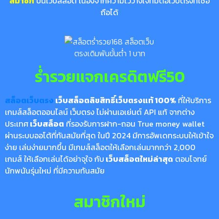
สมาชิก
บนเว็บสล็อต เนื่องจากความไว้วางใจที่มีต่อเว็บตรงที่เชื่อ
ถือได้
ร่ำรวยแจกเครดิตฟรี50
สล็อตเว็บตรง
เว็บสล็อตลิขสิทธิ์เว็บตรงแท้ 100%
ที่ให้บริการ
เกมส์สล็อตออนไลน์ เว็บตรง ไม่ผ่านเอเย่นต์ API แท้ จากต่าง
ประเทศ
เว็บสล็อต
ที่รองรับการฝาก-ถอน True money wallet
ผ่านระบบออโต้ที่ทันสมัยที่สุด ในปี 2024 มีการอัพเดทระบบให้เข้าใจ
ง่าย เล่นง่ายมากขึ้น มีเกมส์สล็อตให้เลือกเล่นมากกว่า 2,000
เกมส์ ให้เลือกเล่นได้อย่าจุใจ กับ
เว็บสล็อตใหม่ล่าสุด
ตอบโจทย์
นักพนันรุ่นใหม่ ที่มีความทันสมัย
สมาชิกใหม่