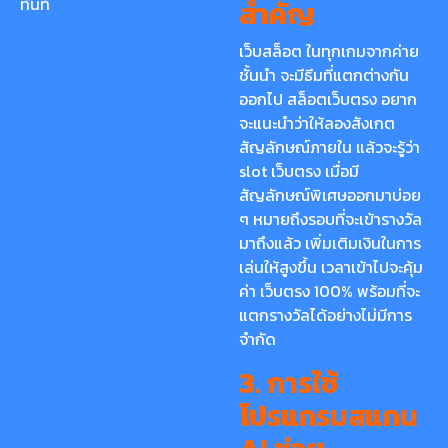
ทันที
สำคัญ
เว็บสล็อต ในทุกเกมจากค่าย
ชั้นนำ จะมีธีมที่แตกต่างกัน
ออกไป สล็อตเว็บตรง อยาก
จะแนะนำว่าให้ลองสังเกต
สัญลักษณ์ภายใน แล้วจะรู้ว่า
slot เว็บตรง เมื่อมี
สัญลักษณ์พิเศษออกมาบ่อย
ๆ หมายถึงรอบที่จะเข้ารางวัล
โมง
มาถึงแล้ว เพิ่มเติมเงินในการ
เล่นให้สูงขึ้น เวลาเข้าไปจะคุ้ม
ค่า เว็บตรง 100% พร้อมที่จะ
แตกรางวัลได้อย่างไม่มีการ
จำกัด
3. การใช้
โปรแกรมสแกน