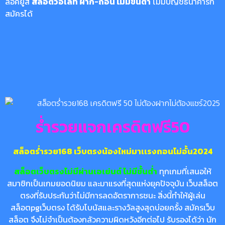
ล็อคยูส
สล็อตวอเลท ฝาก-ถอน ไม่มีขั้นต่ำ
ไม่มีบัญชีธนาคารก็
สมัครได้
ร่ำรวยแจกเครดิตฟรี50
สล็อตร่ำรวย168 เว็บตรงน้องใหม่มาเเรงถอนไม่อั้น2024
สล็อตเว็บตรงไม่มีผ่านเอเย่นต์ ไม่มีขั้นต่ำ
ทุกเกมที่เสนอให้
สมาชิกเป็นเกมยอดนิยม และมาแรงที่สุดแห่งยุคปัจจุบัน เว็บสล็อต
ตรงที่รับประกันว่าไม่มีการลดอัตราการชนะ สิ่งนี้ทำให้ผู้เล่น
สล็อตpgเว็บตรง ได้รับโบนัสและรางวัลสูงสุดบ่อยครั้ง สมัครเว็บ
สล็อต จึงไม่จำเป็นต้องกลัวความผิดหวังอีกต่อไป รับรองได้ว่า นัก