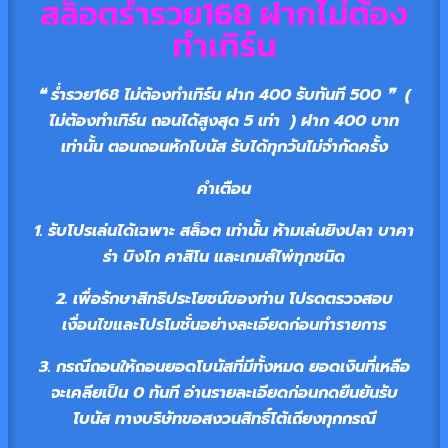
สล็อตร่ำรวย168 ฝากไม่ต้อง
ทำเทิร์น
❝ ร่ำรวย168 ไม่ต้องทำเทิร์น ฝาก 400 รับทันที 500 ❞ (
ไม่ต้องทำเทิร์น ถอนได้สูงสุด 5 เท่า ) ฝาก 400 บาท
เท่านั้น ตอนถอนหักโบนัส รับได้ทุกวันไม่จำกัดครั้ง
คำเตือน
1. รับโปรเล่นได้เฉพาะ สล็อต เท่านั้น ห้ามเล่นยิงปลา บาคา
ร่า บิงโก คาสิโน และเกมส์ไพ่ทุกชนิด
2. เพื่อรักษาสิทธิประโยชน์ของท่าน โปรดตรวจสอบ
เงื่อนไขและโปรโมชั่นอย่างละเอียดก่อนทำรายการ
3. กรณีถอนให้ถอนยอดโบนัสที่มีทั้งหมด ยอดเงินที่เหลือ
จะเคลียเป็น 0 ทันที อ่านรายละเอียดก่อนกดยืนยันรับ
โบนัส ทางบริษัทขอสงวนสิทธิ์โต้เถียงทุกกรณี