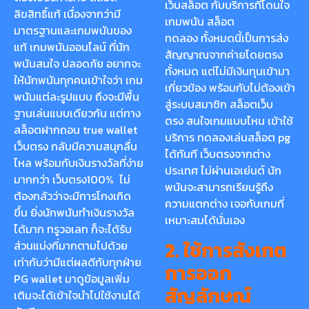
เว็บสล็อต กับบริการที่โดนใจ
ลิขสิทธิ์แท้ เนื่องจากว่ามี
เกมพนัน สล็อต
มาตรฐานและเกมพนันของ
ทดลอง ทั้งหมดนี้เป็นการส่ง
แท้ เกมพนันออนไลน์ ที่นัก
สัญญาณจากค่ายโดยตรง
พนันสนใจ ปลอดภัย อยากจะ
ทั้งหมด แต่ไม่มีเงินทุนเข้ามา
ให้นักพนันทุกคนเข้าใจว่า เกม
เกี่ยวข้อง พร้อมกับไม่ต้องเข้า
พนันแต่ละรูปแบบ ถึงจะมีพื้น
สู่ระบบสมาชิก สล็อตเว็บ
ฐานเล่นแบบเดียวกัน แต่ทาง
ตรง สนใจเกมแบบไหน เข้าใช้
สล็อตฝากถอน true wallet
บริการ ทดลองเล่นสล็อต pg
เว็บตรง กลับมีความสนุกลื่น
ได้ทันที เว็บตรงจากต่าง
ไหล พร้อมกับเงินรางวัลที่ง่าย
ประเทศ ไม่ผ่านเอเย่นต์ นัก
มากกว่า เว็บตรง100% ไม่
พนันจะสามารถเรียนรู้ถึง
ต้องกลัวว่าจะมีการโกงเกิด
ความแตกต่าง เจอกับเกมที่
ขึ้น ยิ่งนักพนันทำเงินรางวัล
เหมาะสมได้นั่นเอง
ได้มาก ทรูวอเลท ก็จะได้รับ
2. ใช้การสังเกต
ส่วนแบ่งที่มากตามไปด้วย
เท่ากับว่ามีแต่ผลดีกับทุกฝ่าย
การออก
PG wallet มาดูข้อมูลเพิ่ม
สัญลักษณ์
เติมจะได้เข้าใจนำไปใช้งานได้