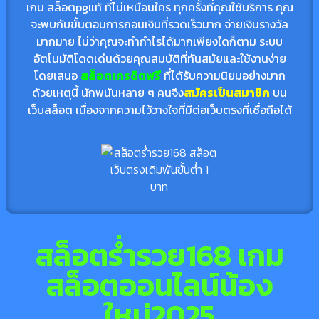
เกม สล็อตpgแท้ ที่ไม่เหมือนใคร ทุกครั้งที่คุณใช้บริการ คุณ
จะพบกับขั้นตอนการถอนเงินที่รวดเร็วมาก จ่ายเงินรางวัล
มากมาย ไม่ว่าคุณจะทำกำไรได้มากเพียงใดก็ตาม ระบบ
อัตโนมัติโดดเด่นด้วยคุณสมบัติที่ทันสมัยและใช้งานง่าย
โดยเสนอ
สล็อตเครดิตฟรี
ที่ได้รับความนิยมอย่างมาก
ด้วยเหตุนี้ นักพนันหลาย ๆ คนจึง
สมัครเป็นสมาชิก
บน
เว็บสล็อต เนื่องจากความไว้วางใจที่มีต่อเว็บตรงที่เชื่อถือได้
สล็อตรํ่ารวย168 เกม
สล็อตออนไลน์น้อง
ใหม่2025