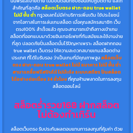
นั้นฟรีและง่ายดาย ไม่มีขั้นตอนที่ซับซ้อนให้ปฏิบัติตาม และที่
สำคัญที่สุดคือ
สล็อตเว็บตรง ฝาก-ถอน true wallet
ไม่มี ขั้น ต่ํา
ทรูวอเลทไม่มีค่าบริการเพิ่มเติม ใช้ประโยชน์
จากโอกาสในการเล่นเกมสล็อต เมื่อคุณสมัครสมาชิก เว็บ
ตรง100% สำเร็จแล้ว คุณจะสามารถเข้าถึงทางเข้าเกม
สล็อตที่ออกแบบมาด้วยอินเทอร์เฟซที่ทันสมัยและใช้งานง่าย
ที่สุด ปลอดภัย
ปั่นสล็อตนั้นไร้ปัญหาเพราะ สล็อตฝากถอน
true wallet เว็บตรง ให้ความสะดวกสบายเกมสล็อตต่าง
ประเทศ ที่ได้ใบรับรอง ว่าเป็นเกมที่มีคุณภาพสูง
สล็อตเว็บ
ตรง ฝาก-ถอน true wallet ไม่มี ธนาคาร ไม่มี ขั้น ต่ํา
สามารถซื้อฟรีสปินได้ ไม่มีเด้ง ระบบเสถียร ปั่นสล็อต
ได้อย่างต่อเนื่อง 24 ชั่วโมง
ที่คุณห้ามพลาดในการลงทุน
สล็อตออนไลน์
สล็อตร่ำรวย168 ฝากสล็อต
ไม่ต้องทำเทิร์น
สล็อตเว็บตรง รับประกันผลตอบแทนการลงทุนที่คุ้มค่า ด้วย