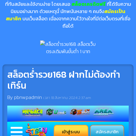
ที่ทันสมัยและใช้งานง่าย โดยเสนอ
สล็อตเครดิตฟรี
ที่ได้รับความ
นิยมอย่างมาก ด้วยเหตุนี้ นักพนันหลาย ๆ คนจึง
สมัครเป็น
สมาชิก
บนเว็บสล็อต เนื่องจากความไว้วางใจที่มีต่อเว็บตรงที่เชื่อ
ถือได้
สล็อตร่ำรวย168 ฝากไม่ต้องทำ
เทิร์น
By pbnwpadmin
เวลา 18 สิงหาคม 2024 2:37 am
เข้าสู่ระบบ
สมัครสมาชิก