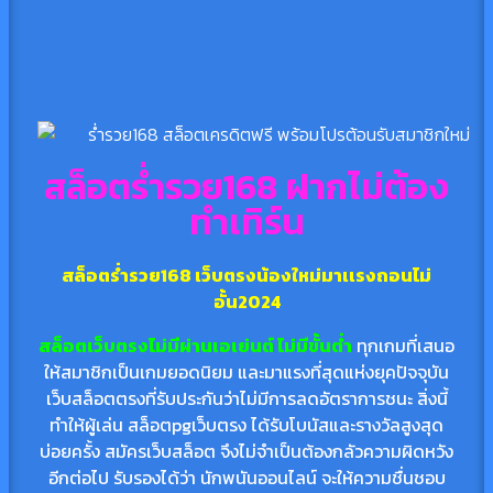
สล็อตร่ำรวย168 ฝากไม่ต้อง
ทำเทิร์น
สล็อตร่ำรวย168 เว็บตรงน้องใหม่มาเเรงถอนไม่
อั้น2024
สล็อตเว็บตรงไม่มีผ่านเอเย่นต์ ไม่มีขั้นต่ำ
ทุกเกมที่เสนอ
ให้สมาชิกเป็นเกมยอดนิยม และมาแรงที่สุดแห่งยุคปัจจุบัน
เว็บสล็อตตรงที่รับประกันว่าไม่มีการลดอัตราการชนะ สิ่งนี้
ทำให้ผู้เล่น สล็อตpgเว็บตรง ได้รับโบนัสและรางวัลสูงสุด
บ่อยครั้ง สมัครเว็บสล็อต จึงไม่จำเป็นต้องกลัวความผิดหวัง
อีกต่อไป รับรองได้ว่า นักพนันออนไลน์ จะให้ความชื่นชอบ