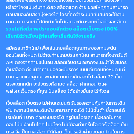
หรือว่าโกงแม้แต่บาทเดียว สล็อตแตก ง่าย ช่วยให้ทุกคนสามารถ
ตอบสนองกับสิ่งที่มุ่งหวังได้ ใครที่คิดว่าระบบที่ทันสมัยจะใช้งาน
ยาก สามารถเข้าไปที่หน้าเว็บได้เลย จะมีการแนะนำอย่างละเอียด
รวมไปถึงมีภาพประกอบอีกด้วย สล็อต เว็บตรง 100%
เรียกได้ว่าเรียนรู้ก่อนที่จะเริ่มต้นใช้งานจริง
สมัครสมาชิกใหม่ เพื่อเล่นเกมสล็อตคุณภาพของเกมพนัน
ออนไลน์ทั้งหมด ไม่ว่าจะค่ายเกมประเภทไหน สามารถที่จะการันตี
API ตรงจากค่ายแน่นอน สล็อตเว็บตรง อยากจะแนะนำให้ สมัคร
เว็บสล็อต ถึงแม้ว่าภายนอกจะมีบริการแบบเดียวกันทั้งหมด แต่
มาตรฐานและคุณภาพกลับแตกต่างกันออกไป สล็อต PG เว็บ
ตรงแตกหนัก จะส่งตรงทั้งหมด สล็อต ฝากถอน true
wallet เว็บตรง ที่คุณ ปั่นสล็อต ได้อย่างมั่นใจ ไร้กังวล
เว็บสล็อต เว็บตรง ไม่ผ่านเอเย่นต์ รับรองความคุ้มค่าในการเดิม
พัน เพราะเมื่อชนะเดิมพัน สามารถถอนได้ ไม่มีขั้นต่ำ ซึ่งถอนได้
เริ่มต้นที่ 1 บาท ด้วยระบบออโต้ ทรูมันนี่ วอเลท ซึ่งหลักในการ
ถอนไม่มีเงื่อนไขใดๆ ไม่มีโกง ไม่มีต้องทำเทิร์นโอเวอร์ สล็อต เว็บ
ตรง จึงเป็นทางเลือก ที่ดีที่สุด เว็บตรงคือคำตอบสุดท้ายในการ