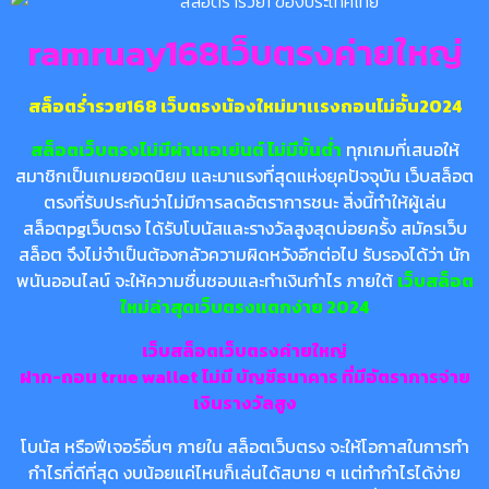
ramruay168เว็บตรงค่ายใหญ่
สล็อตร่ำรวย168 เว็บตรงน้องใหม่มาเเรงถอนไม่อั้น2024
สล็อตเว็บตรงไม่มีผ่านเอเย่นต์ ไม่มีขั้นต่ำ
ทุกเกมที่เสนอให้
สมาชิกเป็นเกมยอดนิยม และมาแรงที่สุดแห่งยุคปัจจุบัน เว็บสล็อต
ตรงที่รับประกันว่าไม่มีการลดอัตราการชนะ สิ่งนี้ทำให้ผู้เล่น
สล็อตpgเว็บตรง ได้รับโบนัสและรางวัลสูงสุดบ่อยครั้ง สมัครเว็บ
สล็อต จึงไม่จำเป็นต้องกลัวความผิดหวังอีกต่อไป รับรองได้ว่า นัก
พนันออนไลน์ จะให้ความชื่นชอบและทำเงินกำไร ภายใต้
เว็บสล็อต
ใหม่ล่าสุดเว็บตรงแตกง่าย 2024
เว็บสล็อตเว็บตรงค่ายใหญ่
ฝาก-ถอน true wallet ไม่มี บัญชีธนาคาร ที่มีอัตราการจ่าย
เงินรางวัลสูง
โบนัส หรือฟีเจอร์อื่นๆ ภายใน สล็อตเว็บตรง จะให้โอกาสในการทำ
กำไรที่ดีที่สุด งบน้อยแค่ไหนก็เล่นได้สบาย ๆ แต่ทำกำไรได้ง่าย