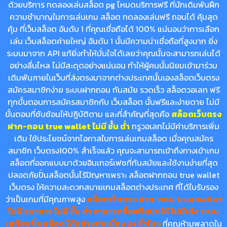
ด้วยบริการ ทดลองเล่นสล็อต pg โหมดบริการฟรี ที่นักเดิมพันฝึก
ความชำนาญในการเล่นเกม สล็อต ทดลองเล่นฟรี ถอนได้ คุ้มสุด
คุ้ม ที่เว็บสล็อต อันดับ 1 ที่คุณเชื่อถือได้ 100% แน่นอนว่าการเลือก
เล่น เว็บสล็อตค่ายใหญ่ อันดับ 1 นั้นมีความน่าเชื่อถือที่สูงมาก ยิ่ง
ชม
ระบบมาจาก API แท้ยิ่งทำให้มั่นใจได้เลยว่าคุณนั้นจะสามารถเล่นได้
อย่างลื่นไหล ไม่มีสะดุดอย่างแน่นอน ทำให้ผู้คนนั้นนิยมเข้ามาร่วม
เดิมพันภายในเว็บที่ส่งตรงมาจากต่างประเทศนั้นเอง
สล็อตเว็บตรง
สมัครสมาชิกง่าย ระบบฝากถอน ทันสมัย รวดเร็ว สล็อตวอเลท ฟรี
ทุกขั้นตอน
การสมัครสมาชิกกับ เว็บสล็อต นั้นฟรีและง่ายดาย ไม่มี
ขั้นตอนที่ซับซ้อนให้ปฏิบัติตาม และที่สำคัญที่สุดคือ
สล็อตเว็บตรง
ฝาก-ถอน true wallet ไม่มี ขั้น ต่ํา
ทรูวอเลทไม่มีค่าบริการเพิ่ม
เติม ใช้ประโยชน์จากโอกาสในการเล่นเกมสล็อต เมื่อคุณสมัคร
สมาชิก เว็บตรง100% สำเร็จแล้ว คุณจะสามารถเข้าถึงทางเข้าเกม
สล็อตที่ออกแบบมาด้วยอินเทอร์เฟซที่ทันสมัยและใช้งานง่ายที่สุด
ปลอดภัย
ปั่นสล็อตนั้นไร้ปัญหาเพราะ สล็อตฝากถอน true wallet
เว็บตรง ให้ความสะดวกสบายเกมสล็อตต่างประเทศ ที่ได้ใบรับรอง
ว่าเป็นเกมที่มีคุณภาพสูง
สล็อตเว็บตรง ฝาก-ถอน true wallet
ไม่มี ธนาคาร ไม่มี ขั้น ต่ํา สามารถซื้อฟรีสปินได้ ไม่มีเด้ง ระบบ
เสถียร ปั่นสล็อต ได้อย่างต่อเนื่อง 24 ชั่วโมง
ที่คุณห้ามพลาดใน