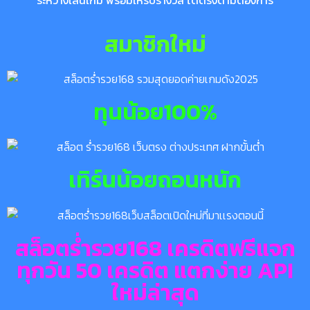
สมาชิกใหม่
ทุนน้อย100%
เทิร์นน้อยถอนหนัก
สล็อตรํ่ารวย168 เครดิตฟรีแจก
ทุกวัน 50 เครดิต แตกง่าย API
ใหม่ล่าสุด