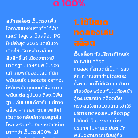
ดี 100%
1. ใช้โหมด
สมัครสล็อต เว็บตรง เพิ่ม
โอกาสชนะเงินรางวัลได้ง่าย
ทดลองเล่น
แค่เข้าใจสูตร เว็บสล็อต PG
สล็อต
ใหม่ล่าสุด 2025 แต่เน้นว่า
ต้องใช้บริการกับ สล็อต
เว็บสล็อต กับบริการที่โดนใจ
ลิขสิทธิ์แท้ เนื่องจากว่ามี
เกมพนัน สล็อต
มาตรฐานและเกมพนันของ
ทดลอง ทั้งหมดนี้เป็นการส่ง
แท้ เกมพนันออนไลน์ ที่นัก
สัญญาณจากค่ายโดยตรง
พนันสนใจ ปลอดภัย อยากจะ
ทั้งหมด แต่ไม่มีเงินทุนเข้ามา
ให้นักพนันทุกคนเข้าใจว่า เกม
เกี่ยวข้อง พร้อมกับไม่ต้องเข้า
พนันแต่ละรูปแบบ ถึงจะมีพื้น
สู่ระบบสมาชิก สล็อตเว็บ
ฐานเล่นแบบเดียวกัน แต่ทาง
ตรง สนใจเกมแบบไหน เข้าใช้
สล็อตฝากถอน true wallet
บริการ ทดลองเล่นสล็อต pg
เว็บตรง กลับมีความสนุกลื่น
ได้ทันที เว็บตรงจากต่าง
ไหล พร้อมกับเงินรางวัลที่ง่าย
ประเทศ ไม่ผ่านเอเย่นต์ นัก
มากกว่า เว็บตรง100% ไม่
พนันจะสามารถเรียนรู้ถึง