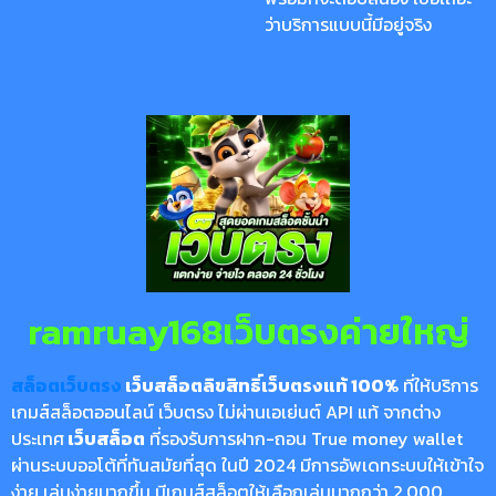
ว่าบริการแบบนี้มีอยู่จริง
ชม
ramruay168เว็บตรงค่ายใหญ่
สล็อตเว็บตรง
เว็บสล็อตลิขสิทธิ์เว็บตรงแท้ 100%
ที่ให้บริการ
เกมส์สล็อตออนไลน์ เว็บตรง ไม่ผ่านเอเย่นต์ API แท้ จากต่าง
ประเทศ
เว็บสล็อต
ที่รองรับการฝาก-ถอน True money wallet
ผ่านระบบออโต้ที่ทันสมัยที่สุด ในปี 2024 มีการอัพเดทระบบให้เข้าใจ
ง่าย เล่นง่ายมากขึ้น มีเกมส์สล็อตให้เลือกเล่นมากกว่า 2,000