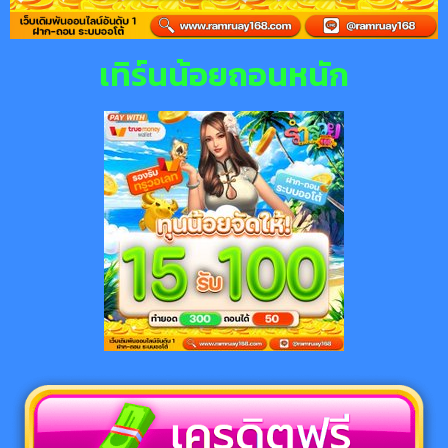
เทิร์นน้อยถอนหนัก