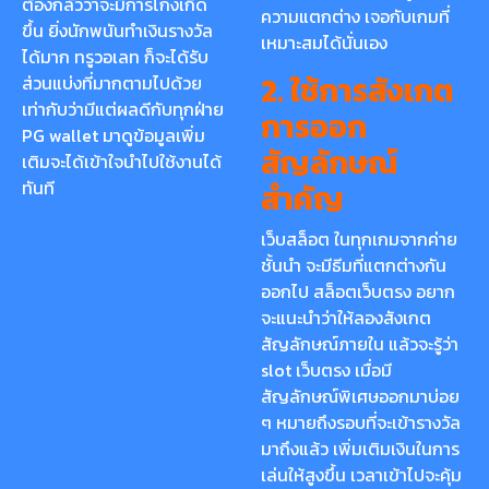
ต้องกลัวว่าจะมีการโกงเกิด
ความแตกต่าง เจอกับเกมที่
ขึ้น ยิ่งนักพนันทำเงินรางวัล
เหมาะสมได้นั่นเอง
ได้มาก ทรูวอเลท ก็จะได้รับ
2. ใช้การสังเกต
ส่วนแบ่งที่มากตามไปด้วย
เท่ากับว่ามีแต่ผลดีกับทุกฝ่าย
การออก
PG wallet มาดูข้อมูลเพิ่ม
สัญลักษณ์
เติมจะได้เข้าใจนำไปใช้งานได้
ทันที
สำคัญ
เว็บสล็อต ในทุกเกมจากค่าย
ชั้นนำ จะมีธีมที่แตกต่างกัน
ออกไป สล็อตเว็บตรง อยาก
จะแนะนำว่าให้ลองสังเกต
สัญลักษณ์ภายใน แล้วจะรู้ว่า
slot เว็บตรง เมื่อมี
สัญลักษณ์พิเศษออกมาบ่อย
ๆ หมายถึงรอบที่จะเข้ารางวัล
มาถึงแล้ว เพิ่มเติมเงินในการ
เล่นให้สูงขึ้น เวลาเข้าไปจะคุ้ม