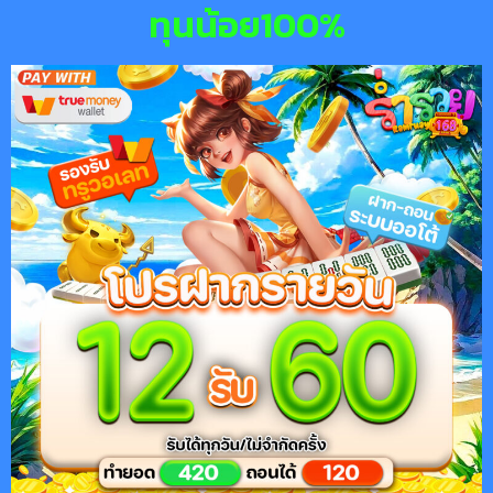
ทุนน้อย100%
68สล็อต
68สล็อต
8เว็บ
68โปร