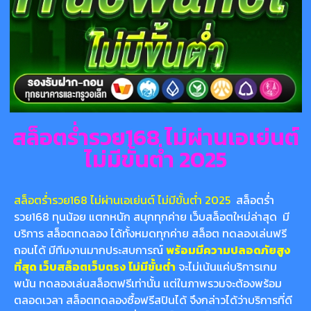
สล็อตรํ่ารวย168 ไม่ผ่านเอเย่นต์
ไม่มีขั้นต่ำ 2025
สล็อตรํ่ารวย168 ไม่ผ่านเอเย่นต์ ไม่มีขั้นต่ำ 2025
สล็อตรํ่า
รวย168 ทุนน้อย แตกหนัก สนุกทุกค่าย เว็บสล็อตใหม่ล่าสุด มี
บริการ สล็อตทดลอง ได้ทั้งหมดทุกค่าย สล็อต ทดลองเล่นฟรี
ถอนได้ มีทีมงานมากประสบการณ์
พร้อมมีความปลอดภัยสูง
ที่สุด เว็บสล็อตเว็บตรง ไม่มีขั้นต่ำ
จะไม่เน้นแค่บริการเกม
พนัน ทดลองเล่นสล็อตฟรีเท่านั้น แต่ในภาพรวมจะต้องพร้อม
ตลอดเวลา สล็อตทดลองซื้อฟรีสปินได้ จึงกล่าวได้ว่าบริการที่ดี