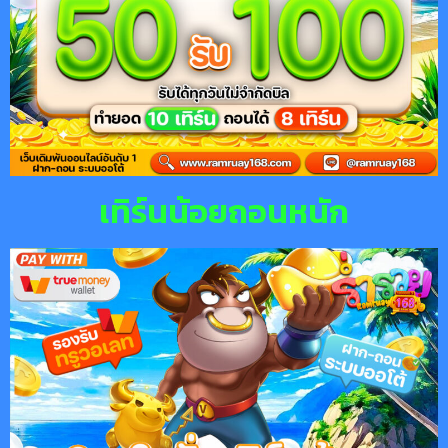
OT
เทิร์นน้อยถอนหนัก