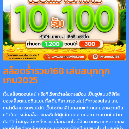
สล็อตร่ำรวย168 เล่นสนุกทุก
เกม2025
เว็บสล็อตออนไลน์ หรือที่เรียกว่าสล็อตเสมือน เป็นรูปแบบดิจิทัล
ของสล็อตแมชชีนแบบดั้งเดิมที่สามารถเล่นได้ทางออนไลน์ เกม
เหล่านี้สามารถพบได้ในเว็บไซต์คาสิโนหลายแห่ง และมอบความตื่น
เต้นในการเล่นสล็อตแมชชีนให้ผู้เล่นจากความสะดวกสบายในบ้าน
ข้อดีที่สำคัญอย่างหนึ่งของสล็อตออนไลน์คือความหลากหลายของ
เกมที่มีให้เลือกเล่นมากมาย นอกจากนี้ยังมีโบนัสและโปรโมชั่นที่น่า