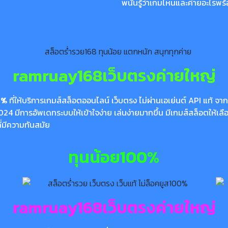
พนันรู้ว่าเกมไหนและค่ายอะไรพร้อ
ramruay168เว็บตรงค่ายใหญ่
0%
ที่ให้บริการเกมส์สล็อตออนไลน์ เว็บตรง ไม่ผ่านเอเย่นต์ API แท้ จา
24 มีการอัพเดทระบบให้เข้าใจง่าย เล่นง่ายมากขึ้น มีเกมส์สล็อตให้เลือ
ี่มีความทันสมัย
ทุนน้อย100%
ramruay168เว็บตรงค่ายใหญ่