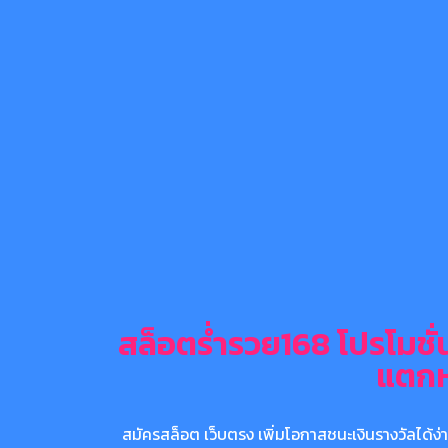
สล็อตรํ่ารวย168 โปรโมชั
แตกห
สมัครสล็อต เว็บตรง เพิ่มโอกาสชนะเงินรางวัลได้ง่