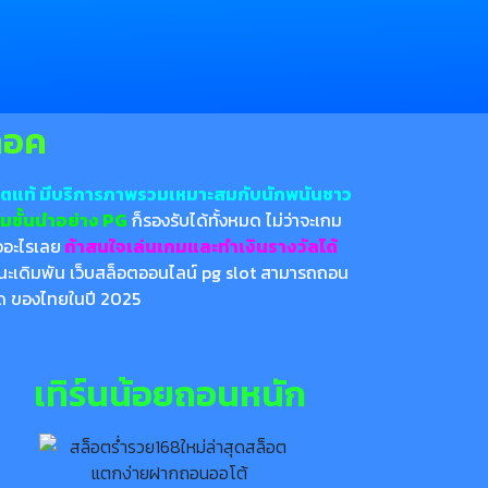
ล็อค
อตแท้ มีบริการภาพรวมเหมาะสมกับนักพนันชาว
มชั้นนำอย่าง PG
ก็รองรับได้ทั้งหมด ไม่ว่าจะเกม
ัวอะไรเลย
ถ้าสนใจเล่นเกมและทำเงินรางวัลได้
เมื่อชนะเดิมพัน เว็บสล็อตออนไลน์ pg slot สามารถถอน
่สุด ของไทยในปี 2025
เทิร์นน้อยถอนหนัก