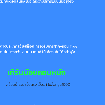
มที่จะตอบสนอง เชื่อเถอะว่าบริการแบบนี้มีอยู่จริง
กต่างประเทศ
เว็บสล็อต
ที่รองรับการฝาก-ถอน True
กเล่นมากกว่า 2,000 เกมส์ ให้เลือกเล่นได้อย่าจุใจ
เทิร์นน้อยถอนหนัก