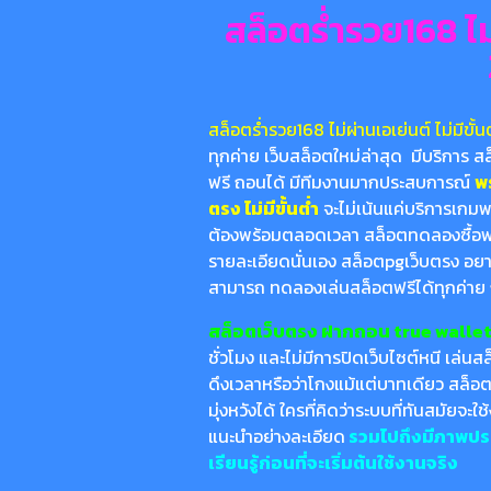
สล็อตรํ่ารวย168 ไม่
สล็อตรํ่ารวย168 ไม่ผ่านเอเย่นต์ ไม่มีขั้
ทุกค่าย เว็บสล็อตใหม่ล่าสุด มีบริการ
ฟรี ถอนได้ มีทีมงานมากประสบการณ์
พร
ตรง ไม่มีขั้นต่ำ
จะไม่เน้นแค่บริการเกมพ
ต้องพร้อมตลอดเวลา สล็อตทดลองซื้อฟรีสป
รายละเอียดนั่นเอง สล็อตpgเว็บตรง อยาก
สามารถ ทดลองเล่นสล็อตฟรีได้ทุกค่าย 
สล็อตเว็บตรง ฝากถอน true wallet ไม่
ชั่วโมง และไม่มีการปิดเว็บไซต์หนี เล่นส
ดึงเวลาหรือว่าโกงแม้แต่บาทเดียว สล็อ
มุ่งหวังได้ ใครที่คิดว่าระบบที่ทันสมัยจะ
แนะนำอย่างละเอียด
รวมไปถึงมีภาพประ
เรียนรู้ก่อนที่จะเริ่มต้นใช้งานจริง