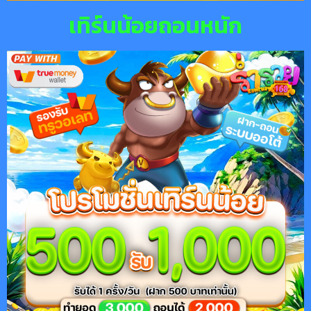
เทิร์นน้อยถอนหนัก