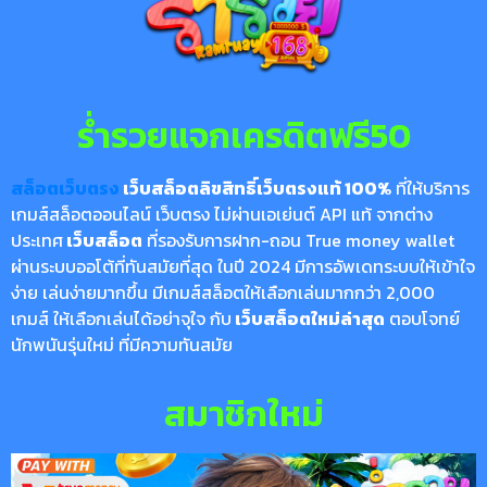
ร่ำรวยแจกเครดิตฟรี50
สล็อตเว็บตรง
เว็บสล็อตลิขสิทธิ์เว็บตรงแท้ 100%
ที่ให้บริการ
เกมส์สล็อตออนไลน์ เว็บตรง ไม่ผ่านเอเย่นต์ API แท้ จากต่าง
ประเทศ
เว็บสล็อต
ที่รองรับการฝาก-ถอน True money wallet
ผ่านระบบออโต้ที่ทันสมัยที่สุด ในปี 2024 มีการอัพเดทระบบให้เข้าใจ
ง่าย เล่นง่ายมากขึ้น มีเกมส์สล็อตให้เลือกเล่นมากกว่า 2,000
เกมส์ ให้เลือกเล่นได้อย่าจุใจ กับ
เว็บสล็อตใหม่ล่าสุด
ตอบโจทย์
นักพนันรุ่นใหม่ ที่มีความทันสมัย
สมาชิกใหม่