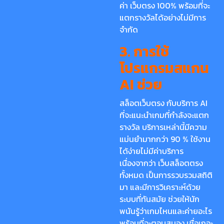
ค่า เว็บตรง 100% พร้อมที่จะ
แตกรางวัลได้อย่างไม่มีการ
จำกัด
3. การใช้
โปรแกรมสแกน
AI ช่วย
สล็อตเว็บตรง กับบริการ AI
ที่จะแนะนำเกมที่กำลังจะแตก
รางวัล บริการเหล่านี้มีความ
แม่นยำมากกว่า 90 % ใช้งาน
ได้ง่ายไม่มีค่าบริการ
เนื่องจากว่า เว็บสล็อตตรง
ทั้งหมด เป็นการรวบรวมสถิติ
มา และมีการวิเคราะห์ด้วย
ระบบที่ทันสมัย ช่วยให้นัก
พนันรู้ว่าเกมไหนและค่ายอะไร
พร้อมที่จะตอบสนอง เชื่อเถอะ