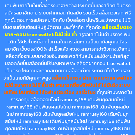
เดิมพันภายในเว็บที่ส่งตรงมาจากต่างประเทศนั้นเอง
สล็อตเว็บตรง
สมัครสมาชิกง่าย ระบบฝากถอน ทันสมัย รวดเร็ว สล็อตวอเลท ฟรี
ทุกขั้นตอน
การสมัครสมาชิกกับ เว็บสล็อต นั้นฟรีและง่ายดาย ไม่มี
ขั้นตอนที่ซับซ้อนให้ปฏิบัติตาม และที่สำคัญที่สุดคือ
สล็อตเว็บตรง
ฝาก-ถอน true wallet ไม่มี ขั้น ต่ํา
ทรูวอเลทไม่มีค่าบริการเพิ่ม
เติม ใช้ประโยชน์จากโอกาสในการเล่นเกมสล็อต เมื่อคุณสมัคร
สมาชิก เว็บตรง100% สำเร็จแล้ว คุณจะสามารถเข้าถึงทางเข้าเกม
สล็อตที่ออกแบบมาด้วยอินเทอร์เฟซที่ทันสมัยและใช้งานง่ายที่สุด
ปลอดภัย
ปั่นสล็อตนั้นไร้ปัญหาเพราะ สล็อตฝากถอน true wallet
เว็บตรง ให้ความสะดวกสบายเกมสล็อตต่างประเทศ ที่ได้ใบรับรอง
ว่าเป็นเกมที่มีคุณภาพสูง
สล็อตเว็บตรง ฝาก-ถอน true wallet
ไม่มี ธนาคาร ไม่มี ขั้น ต่ํา สามารถซื้อฟรีสปินได้ ไม่มีเด้ง ระบบ
เสถียร ปั่นสล็อต ได้อย่างต่อเนื่อง 24 ชั่วโมง
ที่คุณห้ามพลาดใน
การลงทุน สล็อตออนไลน์ ramruay168 เดิมพันยุคสมัยใหม่
ramruay168 เดิมพันยุคสมัยใหม่ ramruay168 เดิมพันยุคสมัย
ใหม่ ramruay168 เดิมพันยุคสมัยใหม่ ramruay168 เดิมพันยุค
สมัยใหม่ ramruay168 เดิมพันยุคสมัยใหม่ ramruay168 เดิมพัน
ยุคสมัยใหม่ ramruay168 เดิมพันยุคสมัยใหม่ ramruay168 เดิม