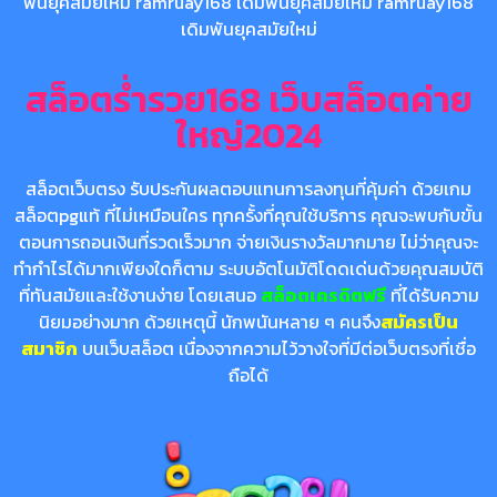
พันยุคสมัยใหม่ ramruay168 เดิมพันยุคสมัยใหม่ ramruay168
เดิมพันยุคสมัยใหม่
สล็อตร่ำรวย168 เว็บสล็อตค่าย
ใหญ่2024
สล็อตเว็บตรง รับประกันผลตอบแทนการลงทุนที่คุ้มค่า ด้วยเกม
สล็อตpgแท้ ที่ไม่เหมือนใคร ทุกครั้งที่คุณใช้บริการ คุณจะพบกับขั้น
ตอนการถอนเงินที่รวดเร็วมาก จ่ายเงินรางวัลมากมาย ไม่ว่าคุณจะ
ทำกำไรได้มากเพียงใดก็ตาม ระบบอัตโนมัติโดดเด่นด้วยคุณสมบัติ
ที่ทันสมัยและใช้งานง่าย โดยเสนอ
สล็อตเครดิตฟรี
ที่ได้รับความ
นิยมอย่างมาก ด้วยเหตุนี้ นักพนันหลาย ๆ คนจึง
สมัครเป็น
สมาชิก
บนเว็บสล็อต เนื่องจากความไว้วางใจที่มีต่อเว็บตรงที่เชื่อ
ถือได้