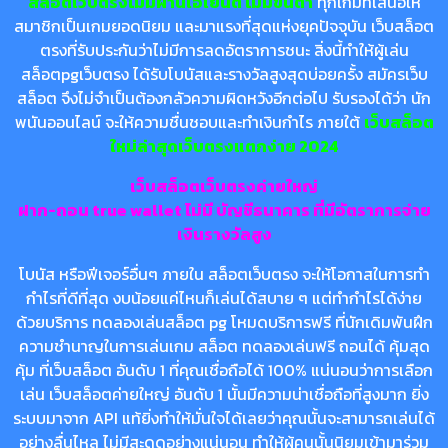
สล็อตเว็บตรงไม่มีผ่านเอเย่นต์ ไม่มีขั้นต่ำ
ทุกเกมที่เสนอให้
สมาชิกเป็นเกมยอดนิยม และมาแรงที่สุดแห่งยุคปัจจุบัน เว็บสล็อต
ตรงที่รับประกันว่าไม่มีการลดอัตราการชนะ สิ่งนี้ทำให้ผู้เล่น
สล็อตpgเว็บตรง ได้รับโบนัสและรางวัลสูงสุดบ่อยครั้ง สมัครเว็บ
สล็อต จึงไม่จำเป็นต้องกลัวความผิดหวังอีกต่อไป รับรองได้ว่า นัก
พนันออนไลน์ จะให้ความชื่นชอบและทำเงินกำไร ภายใต้
เว็บสล็อต
ใหม่ล่าสุดเว็บตรงแตกง่าย 2024
เว็บสล็อตเว็บตรงค่ายใหญ่
ฝาก-ถอน true wallet ไม่มี บัญชีธนาคาร ที่มีอัตราการจ่าย
เงินรางวัลสูง
โบนัส หรือฟีเจอร์อื่นๆ ภายใน สล็อตเว็บตรง จะให้โอกาสในการทำ
กำไรที่ดีที่สุด งบน้อยแค่ไหนก็เล่นได้สบาย ๆ แต่ทำกำไรได้ง่าย
ด้วยบริการ ทดลองเล่นสล็อต pg โหมดบริการฟรี ที่นักเดิมพันฝึก
ความชำนาญในการเล่นเกม สล็อต ทดลองเล่นฟรี ถอนได้ คุ้มสุด
คุ้ม ที่เว็บสล็อต อันดับ 1 ที่คุณเชื่อถือได้ 100% แน่นอนว่าการเลือก
เล่น เว็บสล็อตค่ายใหญ่ อันดับ 1 นั้นมีความน่าเชื่อถือที่สูงมาก ยิ่ง
ระบบมาจาก API แท้ยิ่งทำให้มั่นใจได้เลยว่าคุณนั้นจะสามารถเล่นได้
อย่างลื่นไหล ไม่มีสะดุดอย่างแน่นอน ทำให้ผู้คนนั้นนิยมเข้ามาร่วม