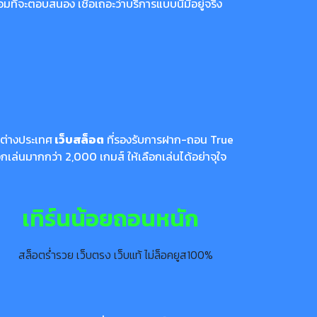
มที่จะตอบสนอง เชื่อเถอะว่าบริการแบบนี้มีอยู่จริง
กต่างประเทศ
เว็บสล็อต
ที่รองรับการฝาก-ถอน True
กเล่นมากกว่า 2,000 เกมส์ ให้เลือกเล่นได้อย่าจุใจ
เทิร์นน้อยถอนหนัก