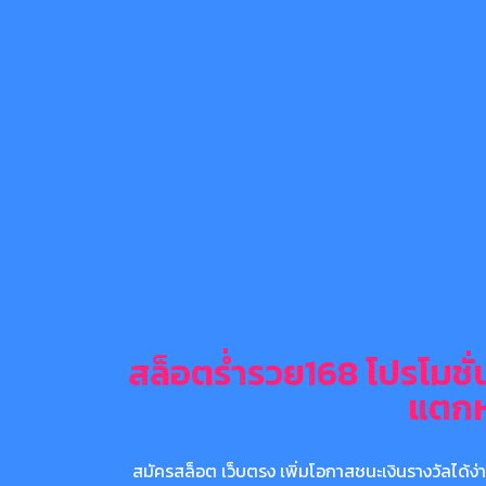
สล็อตรํ่ารวย168 โปรโมชั
แตกห
สมัครสล็อต เว็บตรง เพิ่มโอกาสชนะเงินรางวัลได้ง่