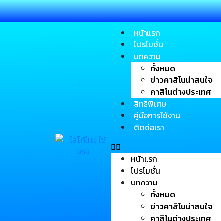
หน้าแรก
โปรโมชั่น
บทความ
ทั้งหมด
ข่าวคาสิโนน่าสนใจ
คาสิโนต่างประเทศ
สิทธิพิเศษ
คู่มือการใช้งาน
ติดต่อเรา
หน้าแรก
โปรโมชั่น
บทความ
ทั้งหมด
ข่าวคาสิโนน่าสนใจ
คาสิโนต่างประเทศ