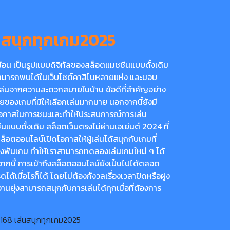
่นสนุกทุกเกม2025
สมือน เป็นรูปแบบดิจิทัลของสล็อตแมชชีนแบบดั้งเดิม
้สามารถพบได้ในเว็บไซต์คาสิโนหลายแห่ง และมอบ
้เล่นจากความสะดวกสบายในบ้าน ข้อดีที่สำคัญอย่าง
องเกมที่มีให้เลือกเล่นมากมาย นอกจากนี้ยังมี
ิ่มโอกาสในการชนะและทำให้ประสบการณ์การเล่น
แบบดั้งเดิม สล็อตเว็บตรงไม่ผ่านเอเย่นต์ 2024 ที่
็อตออนไลน์เปิดโอกาสให้ผู้เล่นได้สนุกกับเกมที่
ถึงพันเกม ทำให้เราสามารถทดลองเล่นเกมใหม่ ๆ ได้
จากนี้ การเข้าถึงสล็อตออนไลน์ยังเป็นไปได้ตลอด
ได้เมื่อไรก็ได้ โดยไม่ต้องกังวลเรื่องเวลาปิดหรือฝูง
รางงานยุ่งสามารถสนุกกับการเล่นได้ทุกเมื่อที่ต้องการ