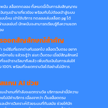
เกมพนัน สล็อตทดลอง ทั้งหมดนี้เป็นการส่งสัญญาณ
ินทุนเข้ามาเกี่ยวข้อง พร้อมกับไม่ต้องเข้าสู่ระบบ
บบไหน เข้าใช้บริการ ทดลองเล่นสล็อต pg ได้
ผ่านเอเย่นต์ นักพนันจะสามารถเรียนรู้ถึงความแตก
เอง
การออกสัญลักษณ์สำคัญ
นำ จะมีธีมที่แตกต่างกันออกไป สล็อตเว็บตรง อยาก
ภายใน แล้วจะรู้ว่า slot เว็บตรง เมื่อมีสัญลักษณ์
จะเข้ารางวัลมาถึงแล้ว เพิ่มเติมเงินในการเล่นให้
บตรง 100% พร้อมที่จะแตกรางวัลได้อย่างไม่มีการ
มสแกน AI ช่วย
ะแนะนำเกมที่กำลังจะแตกรางวัล บริการเหล่านี้มีความ
ยไม่มีค่าบริการ เนื่องจากว่า เว็บสล็อตตรง
ละมีการวิเคราะห์ด้วยระบบที่ทันสมัย ช่วยให้นัก