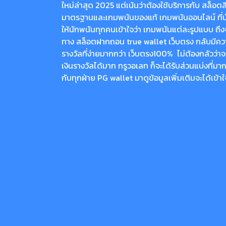
ใหม่ล่าสุด 2025 แต่เน้นว่าต้องใช้บริการกับ สล็อตลิข
มาตรฐานและเกมพนันของแท้ เกมพนันออนไลน์ ที่
ให้นักพนันทุกคนเข้าใจว่า เกมพนันแต่ละรูปแบบ ถึง
ทาง สล็อตฝากถอน true wallet เว็บตรง กลับมีควา
รางวัลที่ง่ายมากกว่า เว็บตรง100% ไม่ต้องกลัวว่าจ
เงินรางวัลได้มาก ทรูวอเลท ก็จะได้รับส่วนแบ่งที่มา
กับทุกฝ่าย PG wallet มาดูข้อมูลเพิ่มเติมจะได้เข้า