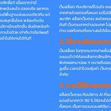
สิทธิ์แท้ เนื่องจากว่ามี
เว็บสล็อต กับบริการที่โดนใจ 
นักพนันสนใจ ปลอดภัย อยากจะ
จากค่ายโดยตรงทั้งหมด แต่ไม่มีเง
จะมีพื้นฐานเล่นแบบเดียวกัน แต่
สมาชิก สล็อตเว็บตรง สนใจเกมแ
มสนุกลื่นไหล พร้อมกับเงิน
ทันที เว็บตรงจากต่างประเทศ ไม่
ะมีการโกงเกิดขึ้น ยิ่งนักพนันทำ
ต่าง เจอกับเกมที่เหมาะสมได้นั่น
กตามไปด้วย เท่ากับว่ามีแต่ผลดี
ใจนำไปใช้งานได้ทันที
2. ใช้การสังเกต
เว็บสล็อต ในทุกเกมจากค่ายชั้น
จะแนะนำว่าให้ลองสังเกตสัญลักษณ์
พิเศษออกมาบ่อย ๆ หมายถึงรอบที่
สูงขึ้น เวลาเข้าไปจะคุ้มค่า เว็
จำกัด
3. การใช้โปรแกร
สล็อตเว็บตรง กับบริการ AI ที่จ
แม่นยำมากกว่า 90 % ใช้งานได้ง่า
ทั้งหมด เป็นการรวบรวมสถิติมา แ