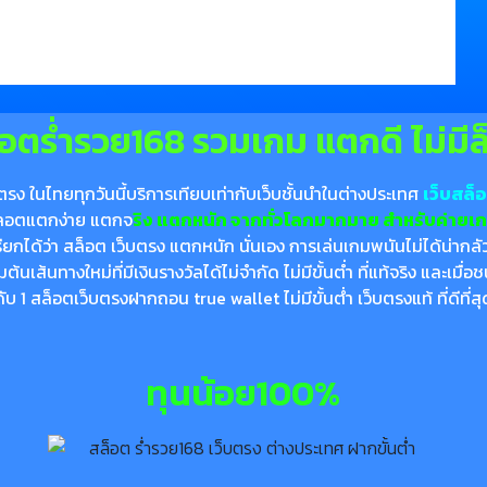
อตรํ่ารวย168 รวมเกม แตกดี ไม่มี
รง ในไทยทุกวันนี้บริการเทียบเท่ากับเว็บชั้นนำในต่างประเทศ
เว็บสล็
 สลอตแตกง่าย แตกจ
ริง แตกหนัก จากทั่วโลกมากมาย สำหรับค่ายเก
งเรียกได้ว่า สล็อต เว็บตรง แตกหนัก นั่นเอง การเล่นเกมพนันไม่ได้น่ากล
มต้นเส้นทางใหม่ที่มีเงินรางวัลได้ไม่จำกัด ไม่มีขั้นต่ำ ที่แท้จริง และ
ดับ 1 สล็อตเว็บตรงฝากถอน true wallet ไม่มีขั้นต่ํา เว็บตรงแท้ ที่ดีที
ทุนน้อย100%