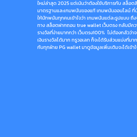
ใหม่ล่าสุด 2025 แต่เน้นว่าต้องใช้บริการกับ สล็อตลิข
มาตรฐานและเกมพนันของแท้ เกมพนันออนไลน์ ที่
ให้นักพนันทุกคนเข้าใจว่า เกมพนันแต่ละรูปแบบ ถึง
ทาง สล็อตฝากถอน true wallet เว็บตรง กลับมีควา
รางวัลที่ง่ายมากกว่า เว็บตรง100% ไม่ต้องกลัวว่าจ
เงินรางวัลได้มาก ทรูวอเลท ก็จะได้รับส่วนแบ่งที่มา
กับทุกฝ่าย PG wallet มาดูข้อมูลเพิ่มเติมจะได้เข้า