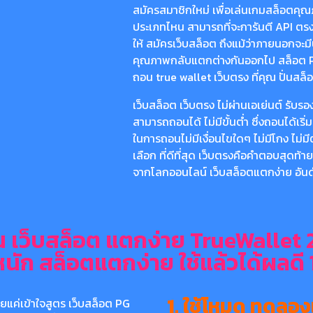
สมัครสมาชิกใหม่ เพื่อเล่นเกมสล็อตคุ
ประเภทไหน สามารถที่จะการันตี API ต
ให้ สมัครเว็บสล็อต ถึงแม้ว่าภายนอกจะ
คุณภาพกลับแตกต่างกันออกไป สล็อต P
ถอน true wallet เว็บตรง ที่คุณ ปั่นสล็อต
เว็บสล็อต เว็บตรง ไม่ผ่านเอเย่นต์ รับร
สามารถถอนได้ ไม่มีขั้นต่ำ ซึ่งถอนได้เริ่ม
ในการถอนไม่มีเงื่อนไขใดๆ ไม่มีโกง ไม่มี
เลือก ที่ดีที่สุด เว็บตรงคือคำตอบสุดท้
จากโลกออนไลน์ เว็บสล็อตแตกง่าย อันดั
่น เว็บสล็อต แตกง่าย TrueWallet
นัก สล็อตแตกง่าย ใช้แล้วได้ผลดี
1. ใช้โหมด ทดลอง
ายแค่เข้าใจสูตร เว็บสล็อต PG