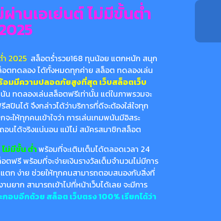
ผ่านเอเย่นต์ ไม่มีขั้นต่ำ
2025
นต่ำ 2025
สล็อตรํ่ารวย168 ทุนน้อย แตกหนัก สนุก
 สล็อตทดลอง ได้ทั้งหมดทุกค่าย สล็อต ทดลองเล่น
้อมมีความปลอดภัยสูงที่สุด เว็บสล็อตเว็บ
นัน ทดลองเล่นสล็อตฟรีเท่านั้น แต่ในภาพรวมจะ
ินได้ จึงกล่าวได้ว่าบริการที่ดีจะต้องใส่ใจทุก
จะให้ทุกคนเข้าใจว่า การเล่นเกมพนันมีอิสระ
ถอนได้จริงแน่นอน แม้ไม่ สมัครสมาชิกสล็อต
มีขั้น ต่ํา
พร้อมที่จะเติมเต็มได้ตลอดเวลา 24
ล็อตฟรี พร้อมที่จะจ่ายเงินรางวัลเต็มจำนวนไม่มีการ
ตแตก ง่าย ช่วยให้ทุกคนสามารถตอบสนองกับสิ่งที่
ใช้งานยาก สามารถเข้าไปที่หน้าเว็บได้เลย จะมีการ
กอบอีกด้วย สล็อต เว็บตรง 100% เรียกได้ว่า