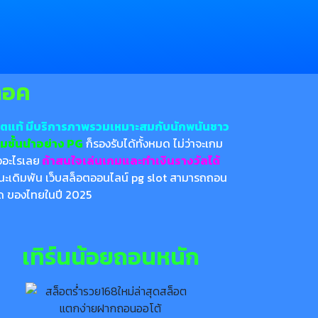
ล็อค
อตแท้ มีบริการภาพรวมเหมาะสมกับนักพนันชาว
มชั้นนำอย่าง PG
ก็รองรับได้ทั้งหมด ไม่ว่าจะเกม
ัวอะไรเลย
ถ้าสนใจเล่นเกมและทำเงินรางวัลได้
เมื่อชนะเดิมพัน เว็บสล็อตออนไลน์ pg slot สามารถถอน
่สุด ของไทยในปี 2025
เทิร์นน้อยถอนหนัก