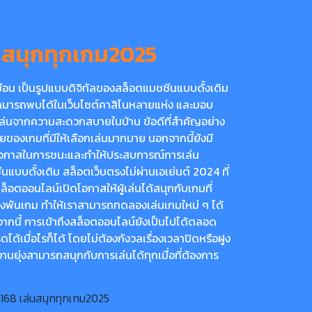
่นสนุกทุกเกม2025
สมือน เป็นรูปแบบดิจิทัลของสล็อตแมชชีนแบบดั้งเดิม
้สามารถพบได้ในเว็บไซต์คาสิโนหลายแห่ง และมอบ
้เล่นจากความสะดวกสบายในบ้าน ข้อดีที่สำคัญอย่าง
องเกมที่มีให้เลือกเล่นมากมาย นอกจากนี้ยังมี
ิ่มโอกาสในการชนะและทำให้ประสบการณ์การเล่น
แบบดั้งเดิม สล็อตเว็บตรงไม่ผ่านเอเย่นต์ 2024 ที่
็อตออนไลน์เปิดโอกาสให้ผู้เล่นได้สนุกกับเกมที่
ถึงพันเกม ทำให้เราสามารถทดลองเล่นเกมใหม่ ๆ ได้
จากนี้ การเข้าถึงสล็อตออนไลน์ยังเป็นไปได้ตลอด
ได้เมื่อไรก็ได้ โดยไม่ต้องกังวลเรื่องเวลาปิดหรือฝูง
รางงานยุ่งสามารถสนุกกับการเล่นได้ทุกเมื่อที่ต้องการ