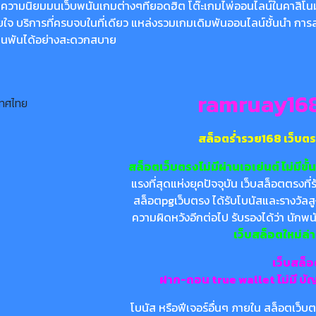
ได้รับความนิยมมนเว็บพนันเกมต่างๆที่ยอดฮิต โต๊ะเกมไพ่ออนไลน์ในคาสิโ
ายใจ บริการที่ครบจบในที่เดียว แหล่งรวมเกมเดิมพันออนไลน์ชั้นนำ การ
เดินพันได้อย่างสะดวกสบาย
ramruay168
สล็อตร่ำรวย168 เว็บตร
สล็อตเว็บตรงไม่มีผ่านเอเย่นต์ ไม่มีขั้น
แรงที่สุดแห่งยุคปัจจุบัน เว็บสล็อตตรงที่ร
สล็อตpgเว็บตรง ได้รับโบนัสและรางวัลสูง
ความผิดหวังอีกต่อไป รับรองได้ว่า นักพ
เว็บสล็อตใหม่ล
เว็บสล็
ฝาก-ถอน true wallet ไม่มี บัญ
โบนัส หรือฟีเจอร์อื่นๆ ภายใน สล็อตเว็บ