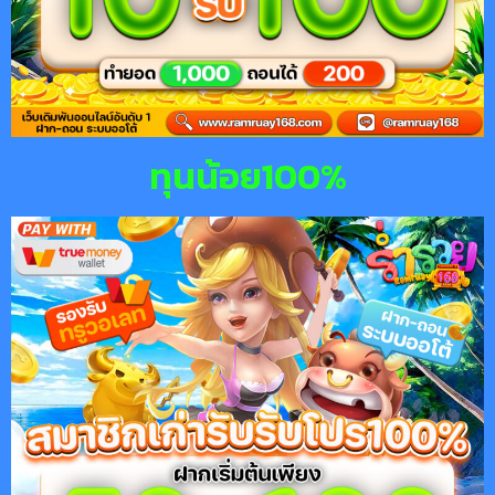
ทุนน้อย100%