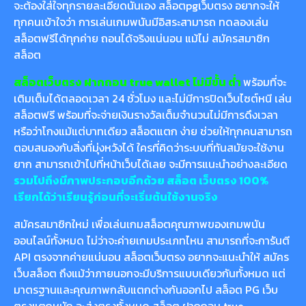
จะต้องใส่ใจทุกรายละเอียดนั่นเอง สล็อตpgเว็บตรง อยากจะให้
ทุกคนเข้าใจว่า การเล่นเกมพนันมีอิสระสามารถ ทดลองเล่น
สล็อตฟรีได้ทุกค่าย ถอนได้จริงแน่นอน แม้ไม่ สมัครสมาชิก
สล็อต
สล็อตเว็บตรง ฝากถอน true wallet ไม่มีขั้น ต่ํา
พร้อมที่จะ
เติมเต็มได้ตลอดเวลา 24 ชั่วโมง และไม่มีการปิดเว็บไซต์หนี เล่น
สล็อตฟรี พร้อมที่จะจ่ายเงินรางวัลเต็มจำนวนไม่มีการดึงเวลา
หรือว่าโกงแม้แต่บาทเดียว สล็อตแตก ง่าย ช่วยให้ทุกคนสามารถ
ตอบสนองกับสิ่งที่มุ่งหวังได้ ใครที่คิดว่าระบบที่ทันสมัยจะใช้งาน
โมง
ยาก สามารถเข้าไปที่หน้าเว็บได้เลย จะมีการแนะนำอย่างละเอียด
รวมไปถึงมีภาพประกอบอีกด้วย สล็อต เว็บตรง 100%
เรียกได้ว่าเรียนรู้ก่อนที่จะเริ่มต้นใช้งานจริง
สมัครสมาชิกใหม่ เพื่อเล่นเกมสล็อตคุณภาพของเกมพนัน
ออนไลน์ทั้งหมด ไม่ว่าจะค่ายเกมประเภทไหน สามารถที่จะการันตี
API ตรงจากค่ายแน่นอน สล็อตเว็บตรง อยากจะแนะนำให้ สมัคร
เว็บสล็อต ถึงแม้ว่าภายนอกจะมีบริการแบบเดียวกันทั้งหมด แต่
มาตรฐานและคุณภาพกลับแตกต่างกันออกไป สล็อต PG เว็บ
ตรงแตกหนัก จะส่งตรงทั้งหมด สล็อต ฝากถอน true