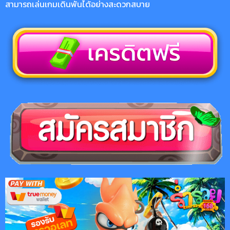
สามารถเล่นเกมเดินพันได้อย่างสะดวกสบาย