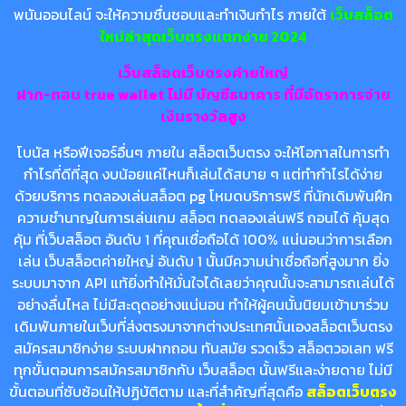
พนันออนไลน์ จะให้ความชื่นชอบและทำเงินกำไร ภายใต้
เว็บสล็อต
ใหม่ล่าสุดเว็บตรงแตกง่าย 2024
เว็บสล็อตเว็บตรงค่ายใหญ่
ฝาก-ถอน true wallet ไม่มี บัญชีธนาคาร ที่มีอัตราการจ่าย
เงินรางวัลสูง
โบนัส หรือฟีเจอร์อื่นๆ ภายใน สล็อตเว็บตรง จะให้โอกาสในการทำ
กำไรที่ดีที่สุด งบน้อยแค่ไหนก็เล่นได้สบาย ๆ แต่ทำกำไรได้ง่าย
ด้วยบริการ ทดลองเล่นสล็อต pg โหมดบริการฟรี ที่นักเดิมพันฝึก
ความชำนาญในการเล่นเกม สล็อต ทดลองเล่นฟรี ถอนได้ คุ้มสุด
คุ้ม ที่เว็บสล็อต อันดับ 1 ที่คุณเชื่อถือได้ 100% แน่นอนว่าการเลือก
เล่น เว็บสล็อตค่ายใหญ่ อันดับ 1 นั้นมีความน่าเชื่อถือที่สูงมาก ยิ่ง
ระบบมาจาก API แท้ยิ่งทำให้มั่นใจได้เลยว่าคุณนั้นจะสามารถเล่นได้
อย่างลื่นไหล ไม่มีสะดุดอย่างแน่นอน ทำให้ผู้คนนั้นนิยมเข้ามาร่วม
เดิมพันภายในเว็บที่ส่งตรงมาจากต่างประเทศนั้นเอง
สล็อตเว็บตรง
สมัครสมาชิกง่าย ระบบฝากถอน ทันสมัย รวดเร็ว สล็อตวอเลท ฟรี
ทุกขั้นตอน
การสมัครสมาชิกกับ เว็บสล็อต นั้นฟรีและง่ายดาย ไม่มี
ขั้นตอนที่ซับซ้อนให้ปฏิบัติตาม และที่สำคัญที่สุดคือ
สล็อตเว็บตรง