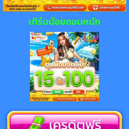
เทิร์นน้อยถอนหนัก