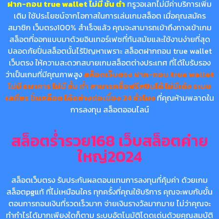
ฝาก-ถอน true wallet ไม่มี ขั้น ต่ํา
ทรูวอเลทไม่มีค่าบริการเพิ่ม
เติม ใช้ประโยชน์จากโอกาสในการเล่นเกมสล็อต เมื่อคุณสมัคร
สมาชิก เว็บตรง100% สำเร็จแล้ว คุณจะสามารถเข้าถึงทางเข้าเกม
สล็อตที่ออกแบบมาด้วยอินเทอร์เฟซที่ทันสมัยและใช้งานง่ายที่สุด
ปลอดภัย
ปั่นสล็อตนั้นไร้ปัญหาเพราะ สล็อตฝากถอน true wallet
เว็บตรง ให้ความสะดวกสบายเกมสล็อตต่างประเทศ ที่ได้ใบรับรอง
ว่าเป็นเกมที่มีคุณภาพสูง
สล็อตเว็บตรง ฝาก-ถอน true wallet
ไม่มี ธนาคาร ไม่มี ขั้น ต่ํา สามารถซื้อฟรีสปินได้ ไม่มีเด้ง ระบบ
เสถียร ปั่นสล็อต ได้อย่างต่อเนื่อง 24 ชั่วโมง
ที่คุณห้ามพลาดใน
การลงทุน สล็อตออนไลน์
สล็อตร่ำรวย168 เว็บสล็อตค่าย
ใหญ่2024
สล็อตเว็บตรง รับประกันผลตอบแทนการลงทุนที่คุ้มค่า ด้วยเกม
สล็อตpgแท้ ที่ไม่เหมือนใคร ทุกครั้งที่คุณใช้บริการ คุณจะพบกับขั้น
ตอนการถอนเงินที่รวดเร็วมาก จ่ายเงินรางวัลมากมาย ไม่ว่าคุณจะ
ทำกำไรได้มากเพียงใดก็ตาม ระบบอัตโนมัติโดดเด่นด้วยคุณสมบัติ