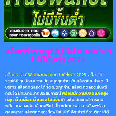
สล็อตรํ่ารวย168 ไม่ผ่านเอเย่นต์
ไม่มีขั้นต่ำ 2025
สล็อตรํ่ารวย168 ไม่ผ่านเอเย่นต์ ไม่มีขั้นต่ำ 2025
สล็อตรํ่า
รวย168 ทุนน้อย แตกหนัก สนุกทุกค่าย เว็บสล็อตใหม่ล่าสุด มี
บริการ สล็อตทดลอง ได้ทั้งหมดทุกค่าย สล็อต ทดลองเล่นฟรี
ถอนได้ มีทีมงานมากประสบการณ์
พร้อมมีความปลอดภัยสูง
ที่สุด เว็บสล็อตเว็บตรง ไม่มีขั้นต่ำ
จะไม่เน้นแค่บริการเกม
พนัน ทดลองเล่นสล็อตฟรีเท่านั้น แต่ในภาพรวมจะต้องพร้อม
ตลอดเวลา สล็อตทดลองซื้อฟรีสปินได้ จึงกล่าวได้ว่าบริการที่ดี