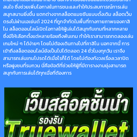
สนใจ ซึ่งช่วยเพิ่มโอกาสในการชนะและทำให้ประสบการณ์การเล่น
สนุกสนานยิ่งขึ้น แตกต่างจากสล็อตแมชชีนแบบดั้งเดิม สล็อตเว็บ
ตรงไม่ผ่านเอเย่นต์ 2024 ที่ถูกจำกัดในพื้นที่ทางกายภาพของคาสิ
โน สล็อตออนไลน์เปิดโอกาสให้ผู้เล่นได้สนุกกับเกมที่หลากหลาย
ซึ่งมีให้เลือกตั้งแต่หลายร้อยถึงพันเกม ทำให้เราสามารถทดลองเล่น
เกมใหม่ ๆ ได้ง่ายๆ โดยไม่ต้องเดินทางไปที่คาสิโน นอกจากนี้ การ
เข้าถึงสล็อตออนไลน์ยังเป็นไปได้ตลอด 24 ชั่วโมงทุกวัน เราจึง
สามารถเล่นเกมโปรดได้เมื่อไรก็ได้ โดยไม่ต้องกังวลเรื่องเวลาปิด
หรือฝูงชนที่รบกวน นี่คือข้อดีที่ช่วยให้ผู้ที่มีตารางงานยุ่งสามารถ
สนุกกับการเล่นได้ทุกเมื่อที่ต้องการ