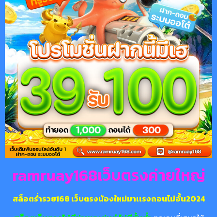
ramruay168เว็บตรงค่ายใหญ่
สล็อตร่ำรวย168 เว็บตรงน้องใหม่มาเเรงถอนไม่อั้น2024