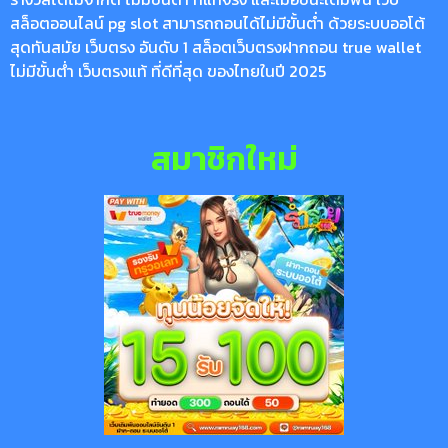
สล็อตออนไลน์ pg slot สามารถถอนได้ไม่มีขั้นต่ำ ด้วยระบบออโต้
สุดทันสมัย เว็บตรง อันดับ 1 สล็อตเว็บตรงฝากถอน true wallet
68
ไม่มีขั้นต่ํา เว็บตรงแท้ ที่ดีที่สุด ของไทยในปี 2025
สมาชิกใหม่
68
25
68ทดลอง
68พนัน