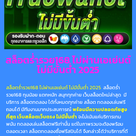
สล็อตรํ่ารวย168 ไม่ผ่านเอเย่นต์
ไม่มีขั้นต่ำ 2025
สล็อตรํ่ารวย168 ไม่ผ่านเอเย่นต์ ไม่มีขั้นต่ำ 2025
สล็อตรํ่า
รวย168 ทุนน้อย แตกหนัก สนุกทุกค่าย เว็บสล็อตใหม่ล่าสุด มี
บริการ สล็อตทดลอง ได้ทั้งหมดทุกค่าย สล็อต ทดลองเล่นฟรี
ถอนได้ มีทีมงานมากประสบการณ์
พร้อมมีความปลอดภัยสูง
ที่สุด เว็บสล็อตเว็บตรง ไม่มีขั้นต่ำ
จะไม่เน้นแค่บริการเกม
พนัน ทดลองเล่นสล็อตฟรีเท่านั้น แต่ในภาพรวมจะต้องพร้อม
ตลอดเวลา สล็อตทดลองซื้อฟรีสปินได้ จึงกล่าวได้ว่าบริการที่ดี