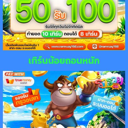
OT
เทิร์นน้อยถอนหนัก