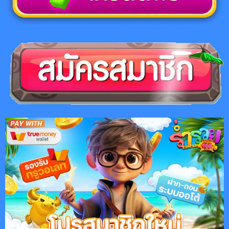
ay168
25