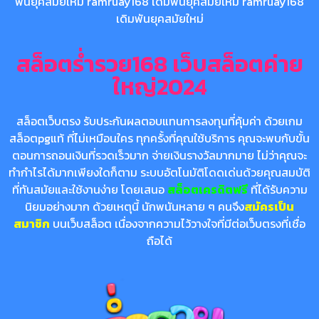
พันยุคสมัยใหม่ ramruay168 เดิมพันยุคสมัยใหม่ ramruay168
เดิมพันยุคสมัยใหม่
สล็อตร่ำรวย168 เว็บสล็อตค่าย
ใหญ่2024
สล็อตเว็บตรง รับประกันผลตอบแทนการลงทุนที่คุ้มค่า ด้วยเกม
สล็อตpgแท้ ที่ไม่เหมือนใคร ทุกครั้งที่คุณใช้บริการ คุณจะพบกับขั้น
ตอนการถอนเงินที่รวดเร็วมาก จ่ายเงินรางวัลมากมาย ไม่ว่าคุณจะ
ทำกำไรได้มากเพียงใดก็ตาม ระบบอัตโนมัติโดดเด่นด้วยคุณสมบัติ
ที่ทันสมัยและใช้งานง่าย โดยเสนอ
สล็อตเครดิตฟรี
ที่ได้รับความ
นิยมอย่างมาก ด้วยเหตุนี้ นักพนันหลาย ๆ คนจึง
สมัครเป็น
สมาชิก
บนเว็บสล็อต เนื่องจากความไว้วางใจที่มีต่อเว็บตรงที่เชื่อ
ถือได้