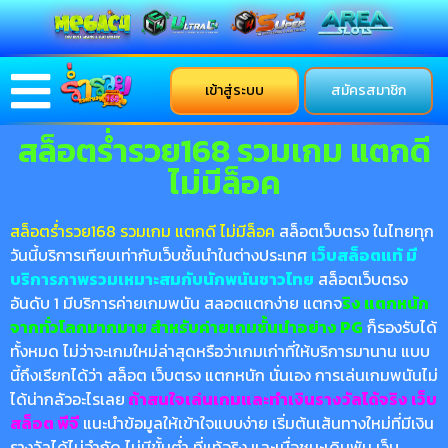
เข้าสู่ระบบ
สมัครสมาชิก
สล็อตรํ่ารวย168 รวมเกม แตกดี
ไม่มีล็อค
สล็อตรํ่ารวย168 รวมเกม แตกดี ไม่มีล็อค
สล็อตเว็บตรง ในไทยทุก
วันนี้บริการเทียบเท่ากับเว็บชั้นนำในต่างประเทศ
เว็บสล็อตแท้ มี
บริการภาพรวมเหมาะสมกับนักพนันชาวไทย
สล็อตเว็บตรง
68
อันดับ 1 มีบริการค่ายเกมพนัน สลอตแตกง่าย แตกจ
ริง แตกหนัก
จากทั่วโลกมากมาย สำหรับค่ายเกมชั้นนำอย่าง PG
ก็รองรับได้
ทั้งหมด ไม่ว่าจะเกมใหม่ล่าสุดหรือว่าเกมเก่าที่ให้บริการมานาน แบบ
นี้ถึงเรียกได้ว่า สล็อต เว็บตรง แตกหนัก นั่นเอง การเล่นเกมพนันไม่
ได้น่ากลัวอะไรเลย
ถ้าสนใจเล่นเกมและทำเงินรางวัลได้จริง เว็บ
68
สล็อต พีจี
แนะนำข้อมูลให้เข้าใจแบบง่าย เริ่มต้นเส้นทางใหม่ที่มีเงิน
รางวัลได้ไม่จำกัด ไม่มีขั้นต่ำ ที่แท้จริง และเมื่อชนะเดิมพัน เว็บ