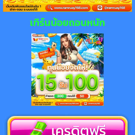
เทิร์นน้อยถอนหนัก