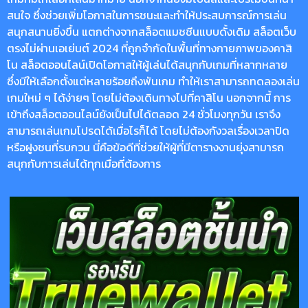
สนใจ ซึ่งช่วยเพิ่มโอกาสในการชนะและทำให้ประสบการณ์การเล่น
สนุกสนานยิ่งขึ้น แตกต่างจากสล็อตแมชชีนแบบดั้งเดิม สล็อตเว็บ
ตรงไม่ผ่านเอเย่นต์ 2024 ที่ถูกจำกัดในพื้นที่ทางกายภาพของคาสิ
โน สล็อตออนไลน์เปิดโอกาสให้ผู้เล่นได้สนุกกับเกมที่หลากหลาย
ซึ่งมีให้เลือกตั้งแต่หลายร้อยถึงพันเกม ทำให้เราสามารถทดลองเล่น
เกมใหม่ ๆ ได้ง่ายๆ โดยไม่ต้องเดินทางไปที่คาสิโน นอกจากนี้ การ
เข้าถึงสล็อตออนไลน์ยังเป็นไปได้ตลอด 24 ชั่วโมงทุกวัน เราจึง
สามารถเล่นเกมโปรดได้เมื่อไรก็ได้ โดยไม่ต้องกังวลเรื่องเวลาปิด
หรือฝูงชนที่รบกวน นี่คือข้อดีที่ช่วยให้ผู้ที่มีตารางงานยุ่งสามารถ
สนุกกับการเล่นได้ทุกเมื่อที่ต้องการ