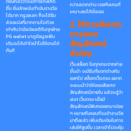
ต้องกลัวว่าจะมีการโกงเกิด
ความแตกต่าง เจอกับเกมที่
ขึ้น ยิ่งนักพนันทำเงินรางวัล
เหมาะสมได้นั่นเอง
ได้มาก ทรูวอเลท ก็จะได้รับ
2. ใช้การสังเกต
ส่วนแบ่งที่มากตามไปด้วย
เท่ากับว่ามีแต่ผลดีกับทุกฝ่าย
การออก
PG wallet มาดูข้อมูลเพิ่ม
สัญลักษณ์
เติมจะได้เข้าใจนำไปใช้งานได้
ทันที
สำคัญ
เว็บสล็อต ในทุกเกมจากค่าย
ชั้นนำ จะมีธีมที่แตกต่างกัน
ออกไป สล็อตเว็บตรง อยาก
จะแนะนำว่าให้ลองสังเกต
สัญลักษณ์ภายใน แล้วจะรู้ว่า
slot เว็บตรง เมื่อมี
สัญลักษณ์พิเศษออกมาบ่อย
ๆ หมายถึงรอบที่จะเข้ารางวัล
มาถึงแล้ว เพิ่มเติมเงินในการ
เล่นให้สูงขึ้น เวลาเข้าไปจะคุ้ม