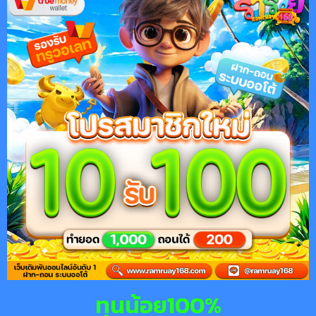
ทุนน้อย100%