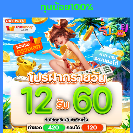
ทุนน้อย100%
68สล็อต
68สล็อต
8เว็บ
68โปร