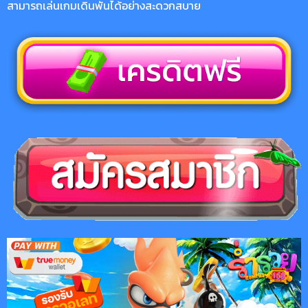
สามารถเล่นเกมเดินพันได้อย่างสะดวกสบาย