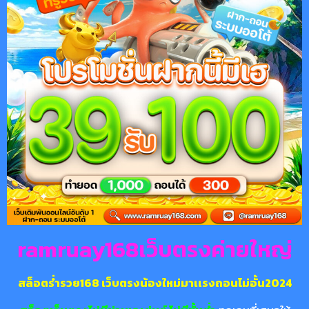
ramruay168เว็บตรงค่ายใหญ่
สล็อตร่ำรวย168 เว็บตรงน้องใหม่มาเเรงถอนไม่อั้น2024