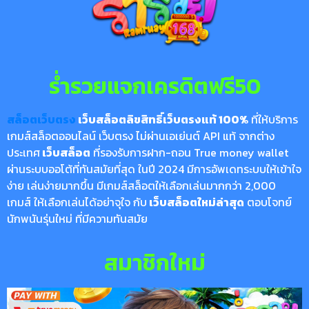
ร่ำรวยแจกเครดิตฟรี50
สล็อตเว็บตรง
เว็บสล็อตลิขสิทธิ์เว็บตรงแท้ 100%
ที่ให้บริการ
เกมส์สล็อตออนไลน์ เว็บตรง ไม่ผ่านเอเย่นต์ API แท้ จากต่าง
ประเทศ
เว็บสล็อต
ที่รองรับการฝาก-ถอน True money wallet
ผ่านระบบออโต้ที่ทันสมัยที่สุด ในปี 2024 มีการอัพเดทระบบให้เข้าใจ
ง่าย เล่นง่ายมากขึ้น มีเกมส์สล็อตให้เลือกเล่นมากกว่า 2,000
เกมส์ ให้เลือกเล่นได้อย่าจุใจ กับ
เว็บสล็อตใหม่ล่าสุด
ตอบโจทย์
นักพนันรุ่นใหม่ ที่มีความทันสมัย
สมาชิกใหม่