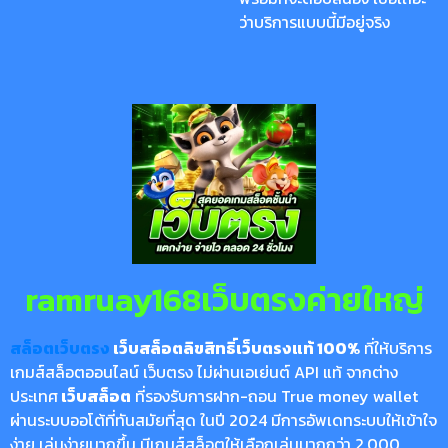
ว่าบริการแบบนี้มีอยู่จริง
ramruay168เว็บตรงค่ายใหญ่
สล็อตเว็บตรง
เว็บสล็อตลิขสิทธิ์เว็บตรงแท้ 100%
ที่ให้บริการ
เกมส์สล็อตออนไลน์ เว็บตรง ไม่ผ่านเอเย่นต์ API แท้ จากต่าง
ประเทศ
เว็บสล็อต
ที่รองรับการฝาก-ถอน True money wallet
ผ่านระบบออโต้ที่ทันสมัยที่สุด ในปี 2024 มีการอัพเดทระบบให้เข้าใจ
ง่าย เล่นง่ายมากขึ้น มีเกมส์สล็อตให้เลือกเล่นมากกว่า 2,000