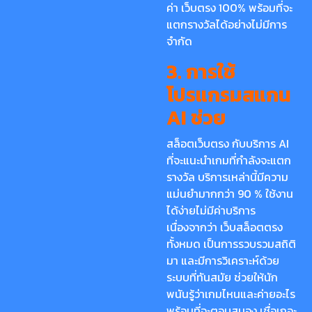
ค่า เว็บตรง 100% พร้อมที่จะ
แตกรางวัลได้อย่างไม่มีการ
จำกัด
3. การใช้
โปรแกรมสแกน
AI ช่วย
สล็อตเว็บตรง กับบริการ AI
ที่จะแนะนำเกมที่กำลังจะแตก
รางวัล บริการเหล่านี้มีความ
แม่นยำมากกว่า 90 % ใช้งาน
ได้ง่ายไม่มีค่าบริการ
เนื่องจากว่า เว็บสล็อตตรง
ทั้งหมด เป็นการรวบรวมสถิติ
มา และมีการวิเคราะห์ด้วย
ระบบที่ทันสมัย ช่วยให้นัก
พนันรู้ว่าเกมไหนและค่ายอะไร
พร้อมที่จะตอบสนอง เชื่อเถอะ