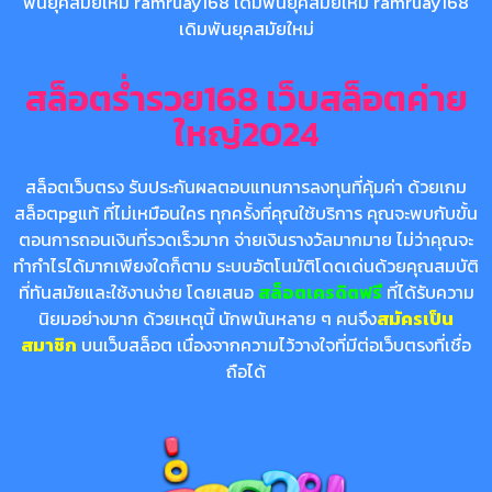
พันยุคสมัยใหม่ ramruay168 เดิมพันยุคสมัยใหม่ ramruay168
เดิมพันยุคสมัยใหม่
สล็อตร่ำรวย168 เว็บสล็อตค่าย
ใหญ่2024
สล็อตเว็บตรง รับประกันผลตอบแทนการลงทุนที่คุ้มค่า ด้วยเกม
สล็อตpgแท้ ที่ไม่เหมือนใคร ทุกครั้งที่คุณใช้บริการ คุณจะพบกับขั้น
ตอนการถอนเงินที่รวดเร็วมาก จ่ายเงินรางวัลมากมาย ไม่ว่าคุณจะ
ทำกำไรได้มากเพียงใดก็ตาม ระบบอัตโนมัติโดดเด่นด้วยคุณสมบัติ
ที่ทันสมัยและใช้งานง่าย โดยเสนอ
สล็อตเครดิตฟรี
ที่ได้รับความ
นิยมอย่างมาก ด้วยเหตุนี้ นักพนันหลาย ๆ คนจึง
สมัครเป็น
สมาชิก
บนเว็บสล็อต เนื่องจากความไว้วางใจที่มีต่อเว็บตรงที่เชื่อ
ถือได้