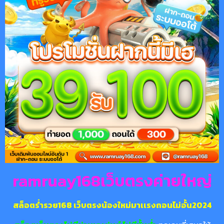
ramruay168เว็บตรงค่ายใหญ่
สล็อตร่ำรวย168 เว็บตรงน้องใหม่มาเเรงถอนไม่อั้น2024