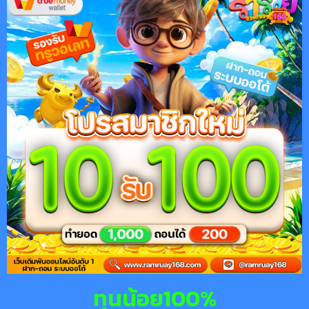
ทุนน้อย100%