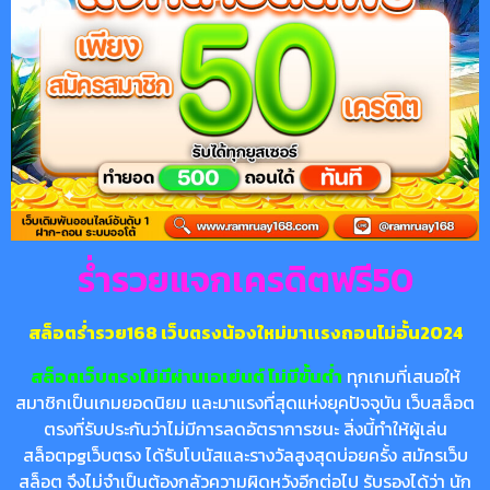
ร่ำรวยแจกเครดิตฟรี50
สล็อตร่ำรวย168 เว็บตรงน้องใหม่มาเเรงถอนไม่อั้น2024
สล็อตเว็บตรงไม่มีผ่านเอเย่นต์ ไม่มีขั้นต่ำ
ทุกเกมที่เสนอให้
สมาชิกเป็นเกมยอดนิยม และมาแรงที่สุดแห่งยุคปัจจุบัน เว็บสล็อต
ตรงที่รับประกันว่าไม่มีการลดอัตราการชนะ สิ่งนี้ทำให้ผู้เล่น
สล็อตpgเว็บตรง ได้รับโบนัสและรางวัลสูงสุดบ่อยครั้ง สมัครเว็บ
สล็อต จึงไม่จำเป็นต้องกลัวความผิดหวังอีกต่อไป รับรองได้ว่า นัก