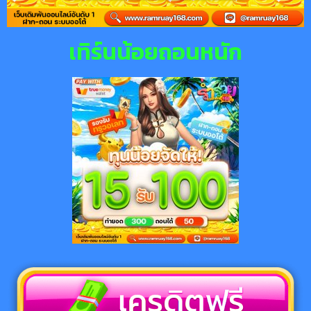
เทิร์นน้อยถอนหนัก