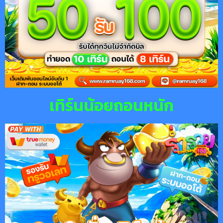
เทิร์นน้อยถอนหนัก