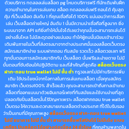
ด้วยบริการ ทดลองเล่นสล็อต pg โหมดบริการฟรี ที่นักเดิมพันฝึก
ความชำนาญในการเล่นเกม สล็อต ทดลองเล่นฟรี ถอนได้ คุ้มสุด
คุ้ม ที่เว็บสล็อต อันดับ 1 ที่คุณเชื่อถือได้ 100% แน่นอนว่าการเลือก
เล่น เว็บสล็อตค่ายใหญ่ อันดับ 1 นั้นมีความน่าเชื่อถือที่สูงมาก ยิ่ง
ชม
ระบบมาจาก API แท้ยิ่งทำให้มั่นใจได้เลยว่าคุณนั้นจะสามารถเล่นได้
อย่างลื่นไหล ไม่มีสะดุดอย่างแน่นอน ทำให้ผู้คนนั้นนิยมเข้ามาร่วม
เดิมพันภายในเว็บที่ส่งตรงมาจากต่างประเทศนั้นเอง
สล็อตเว็บตรง
สมัครสมาชิกง่าย ระบบฝากถอน ทันสมัย รวดเร็ว สล็อตวอเลท ฟรี
ทุกขั้นตอน
การสมัครสมาชิกกับ เว็บสล็อต นั้นฟรีและง่ายดาย ไม่มี
ขั้นตอนที่ซับซ้อนให้ปฏิบัติตาม และที่สำคัญที่สุดคือ
สล็อตเว็บตรง
ฝาก-ถอน true wallet ไม่มี ขั้น ต่ํา
ทรูวอเลทไม่มีค่าบริการเพิ่ม
เติม ใช้ประโยชน์จากโอกาสในการเล่นเกมสล็อต เมื่อคุณสมัคร
สมาชิก เว็บตรง100% สำเร็จแล้ว คุณจะสามารถเข้าถึงทางเข้าเกม
สล็อตที่ออกแบบมาด้วยอินเทอร์เฟซที่ทันสมัยและใช้งานง่ายที่สุด
ปลอดภัย
ปั่นสล็อตนั้นไร้ปัญหาเพราะ สล็อตฝากถอน true wallet
เว็บตรง ให้ความสะดวกสบายเกมสล็อตต่างประเทศ ที่ได้ใบรับรอง
ว่าเป็นเกมที่มีคุณภาพสูง
สล็อตเว็บตรง ฝาก-ถอน true wallet
ไม่มี ธนาคาร ไม่มี ขั้น ต่ํา สามารถซื้อฟรีสปินได้ ไม่มีเด้ง ระบบ
เสถียร ปั่นสล็อต ได้อย่างต่อเนื่อง 24 ชั่วโมง
ที่คุณห้ามพลาดใน