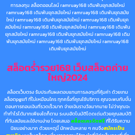
การลงทุน สล็อตออนไลน์ ramruay168 เดิมพันยุคสมัยใหม่
ramruay168 เดิมพันยุคสมัยใหม่ ramruay168 เดิมพันยุคสมัย
ใหม่ ramruay168 เดิมพันยุคสมัยใหม่ ramruay168 เดิมพันยุค
สมัยใหม่ ramruay168 เดิมพันยุคสมัยใหม่ ramruay168 เดิมพัน
ยุคสมัยใหม่ ramruay168 เดิมพันยุคสมัยใหม่ ramruay168 เดิม
พันยุคสมัยใหม่ ramruay168 เดิมพันยุคสมัยใหม่ ramruay168
เดิมพันยุคสมัยใหม่
สล็อตร่ำรวย168 เว็บสล็อตค่าย
ใหญ่2024
สล็อตเว็บตรง รับประกันผลตอบแทนการลงทุนที่คุ้มค่า ด้วยเกม
สล็อตpgแท้ ที่ไม่เหมือนใคร ทุกครั้งที่คุณใช้บริการ คุณจะพบกับขั้น
ตอนการถอนเงินที่รวดเร็วมาก จ่ายเงินรางวัลมากมาย ไม่ว่าคุณจะ
ทำกำไรได้มากเพียงใดก็ตาม ระบบอัตโนมัติโดดเด่นด้วยคุณสมบัติ
ที่ทันสมัยและใช้งานง่าย โดยเสนอ
สล็อตเครดิตฟรี
ที่ได้รับความ
นิยมอย่างมาก ด้วยเหตุนี้ นักพนันหลาย ๆ คนจึง
สมัครเป็น