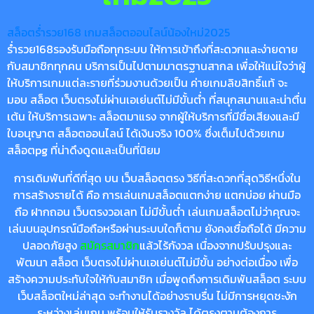
สล็อตรํ่ารวย168 เกมสล็อตออนไลน์น้องใหม่2025
ร่ำรวย168รองรับมือถือทุกระบบ ให้การเข้าถึงที่สะดวกและง่ายดาย
กับสมาชิกทุกคน บริการเป็นไปตามมาตรฐานสากล เพื่อให้แน่ใจว่าผู้
ให้บริการเกมแต่ละรายที่ร่วมงานด้วยเป็น ค่ายเกมลิขสิทธิ์แท้ จะ
มอบ สล็อต เว็บตรงไม่ผ่านเอเย่นต์ไม่มีขั้นต่ำ ที่สนุกสนานและน่าตื่น
เต้น ให้บริการเฉพาะ สล็อตมาแรง จากผู้ให้บริการที่มีชื่อเสียงและมี
ใบอนุญาต สล็อตออนไลน์ ได้เงินจริง 100% ซึ่งเต็มไปด้วยเกม
สล็อตpg ที่น่าดึงดูดและเป็นที่นิยม
การเดิมพันที่ดีที่สุด บน เว็บสล็อตตรง วิธีที่สะดวกที่สุดวิธีหนึ่งใน
การสร้างรายได้ คือ การเล่นเกมสล็อตแตกง่าย แตกบ่อย ผ่านมือ
ถือ ฝากถอน เว็บตรงวอเลท ไม่มีขั้นต่ำ เล่นเกมสล็อตไม่ว่าคุณจะ
เล่นบนอุปกรณ์มือถือหรือผ่านระบบใดก็ตาม ยังคงเชื่อถือได้ มีความ
ปลอดภัยสูง
สมัครสมาชิก
แล้วไร้กังวล เนื่องจากปรับปรุงและ
พัฒนา สล็อต เว็บตรงไม่ผ่านเอเย่นต์ไม่มีขั้น อย่างต่อเนื่อง เพื่อ
สร้างความประทับใจให้กับสมาชิก เมื่อพูดถึงการเดิมพันสล็อต ระบบ
เว็บสล็อตใหม่ล่าสุด จะทำงานได้อย่างราบรื่น ไม่มีการหยุดชะงัก
ระหว่างเล่นเกม พร้อมให้รับรางวัล ได้ตรงตามต้องการ