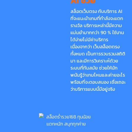
AI ช่วย
สล็อตเว็บตรง กับบริการ AI
ที่จะแนะนำเกมที่กำลังจะแตก
รางวัล บริการเหล่านี้มีความ
แม่นยำมากกว่า 90 % ใช้งาน
ได้ง่ายไม่มีค่าบริการ
เนื่องจากว่า เว็บสล็อตตรง
ทั้งหมด เป็นการรวบรวมสถิติ
มา และมีการวิเคราะห์ด้วย
ระบบที่ทันสมัย ช่วยให้นัก
พนันรู้ว่าเกมไหนและค่ายอะไร
พร้อมที่จะตอบสนอง เชื่อเถอะ
ว่าบริการแบบนี้มีอยู่จริง