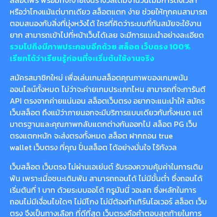
หรือว่าโกงแม้แต่บาทเดียว สล็อตแตก ง่าย ช่วยให้ทุกคนสามารถ
ตอบสนองกับสิ่งที่มุ่งหวังได้ ใครที่คิดว่าระบบที่ทันสมัยจะใช้งาน
ยาก สามารถเข้าไปที่หน้าเว็บได้เลย จะมีการแนะนำอย่างละเอียด
รวมไปถึงมีภาพประกอบอีกด้วย สล็อต เว็บตรง 100%
เรียกได้ว่าเรียนรู้ก่อนที่จะเริ่มต้นใช้งานจริง
สมัครสมาชิกใหม่ เพื่อเล่นเกมสล็อตคุณภาพของเกมพนัน
ออนไลน์ทั้งหมด ไม่ว่าจะค่ายเกมประเภทไหน สามารถที่จะการันตี
API ตรงจากค่ายแน่นอน สล็อตเว็บตรง อยากจะแนะนำให้ สมัคร
เว็บสล็อต ถึงแม้ว่าภายนอกจะมีบริการแบบเดียวกันทั้งหมด แต่
มาตรฐานและคุณภาพกลับแตกต่างกันออกไป สล็อต PG เว็บ
ตรงแตกหนัก จะส่งตรงทั้งหมด สล็อต ฝากถอน true
wallet เว็บตรง ที่คุณ ปั่นสล็อต ได้อย่างมั่นใจ ไร้กังวล
เว็บสล็อต เว็บตรง ไม่ผ่านเอเย่นต์ รับรองความคุ้มค่าในการเดิม
พัน เพราะเมื่อชนะเดิมพัน สามารถถอนได้ ไม่มีขั้นต่ำ ซึ่งถอนได้
เริ่มต้นที่ 1 บาท ด้วยระบบออโต้ ทรูมันนี่ วอเลท ซึ่งหลักในการ
ถอนไม่มีเงื่อนไขใดๆ ไม่มีโกง ไม่มีต้องทำเทิร์นโอเวอร์ สล็อต เว็บ
ตรง จึงเป็นทางเลือก ที่ดีที่สุด เว็บตรงคือคำตอบสุดท้ายในการ