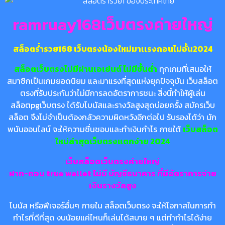
ramruay168เว็บตรงค่ายใหญ่
สล็อตร่ำรวย168 เว็บตรงน้องใหม่มาเเรงถอนไม่อั้น2024
สล็อตเว็บตรงไม่มีผ่านเอเย่นต์ ไม่มีขั้นต่ำ
ทุกเกมที่เสนอให้
สมาชิกเป็นเกมยอดนิยม และมาแรงที่สุดแห่งยุคปัจจุบัน เว็บสล็อต
ตรงที่รับประกันว่าไม่มีการลดอัตราการชนะ สิ่งนี้ทำให้ผู้เล่น
สล็อตpgเว็บตรง ได้รับโบนัสและรางวัลสูงสุดบ่อยครั้ง สมัครเว็บ
สล็อต จึงไม่จำเป็นต้องกลัวความผิดหวังอีกต่อไป รับรองได้ว่า นัก
พนันออนไลน์ จะให้ความชื่นชอบและทำเงินกำไร ภายใต้
เว็บสล็อต
ใหม่ล่าสุดเว็บตรงแตกง่าย 2024
เว็บสล็อตเว็บตรงค่ายใหญ่
ฝาก-ถอน true wallet ไม่มี บัญชีธนาคาร ที่มีอัตราการจ่าย
เงินรางวัลสูง
โบนัส หรือฟีเจอร์อื่นๆ ภายใน สล็อตเว็บตรง จะให้โอกาสในการทำ
กำไรที่ดีที่สุด งบน้อยแค่ไหนก็เล่นได้สบาย ๆ แต่ทำกำไรได้ง่าย