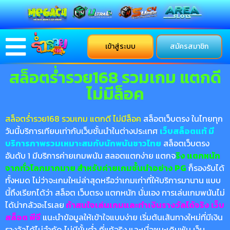
เข้าสู่ระบบ
สมัครสมาชิก
สล็อตรํ่ารวย168 รวมเกม แตกดี
ไม่มีล็อค
สล็อตรํ่ารวย168 รวมเกม แตกดี ไม่มีล็อค
สล็อตเว็บตรง ในไทยทุก
วันนี้บริการเทียบเท่ากับเว็บชั้นนำในต่างประเทศ
เว็บสล็อตแท้ มี
บริการภาพรวมเหมาะสมกับนักพนันชาวไทย
สล็อตเว็บตรง
68
อันดับ 1 มีบริการค่ายเกมพนัน สลอตแตกง่าย แตกจ
ริง แตกหนัก
จากทั่วโลกมากมาย สำหรับค่ายเกมชั้นนำอย่าง PG
ก็รองรับได้
ทั้งหมด ไม่ว่าจะเกมใหม่ล่าสุดหรือว่าเกมเก่าที่ให้บริการมานาน แบบ
นี้ถึงเรียกได้ว่า สล็อต เว็บตรง แตกหนัก นั่นเอง การเล่นเกมพนันไม่
ได้น่ากลัวอะไรเลย
ถ้าสนใจเล่นเกมและทำเงินรางวัลได้จริง เว็บ
68
สล็อต พีจี
แนะนำข้อมูลให้เข้าใจแบบง่าย เริ่มต้นเส้นทางใหม่ที่มีเงิน
รางวัลได้ไม่จำกัด ไม่มีขั้นต่ำ ที่แท้จริง และเมื่อชนะเดิมพัน เว็บ