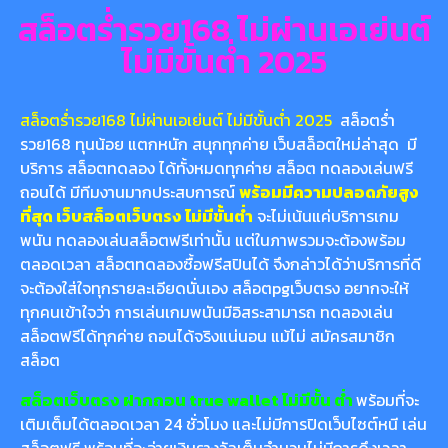
สล็อตรํ่ารวย168 ไม่ผ่านเอเย่นต์
ไม่มีขั้นต่ำ 2025
ay168
สล็อตรํ่ารวย168 ไม่ผ่านเอเย่นต์ ไม่มีขั้นต่ำ 2025
สล็อตรํ่า
25
รวย168 ทุนน้อย แตกหนัก สนุกทุกค่าย เว็บสล็อตใหม่ล่าสุด มี
บริการ สล็อตทดลอง ได้ทั้งหมดทุกค่าย สล็อต ทดลองเล่นฟรี
ถอนได้ มีทีมงานมากประสบการณ์
พร้อมมีความปลอดภัยสูง
ที่สุด เว็บสล็อตเว็บตรง ไม่มีขั้นต่ำ
จะไม่เน้นแค่บริการเกม
พนัน ทดลองเล่นสล็อตฟรีเท่านั้น แต่ในภาพรวมจะต้องพร้อม
ตลอดเวลา สล็อตทดลองซื้อฟรีสปินได้ จึงกล่าวได้ว่าบริการที่ดี
จะต้องใส่ใจทุกรายละเอียดนั่นเอง สล็อตpgเว็บตรง อยากจะให้
ทุกคนเข้าใจว่า การเล่นเกมพนันมีอิสระสามารถ ทดลองเล่น
สล็อตฟรีได้ทุกค่าย ถอนได้จริงแน่นอน แม้ไม่ สมัครสมาชิก
สล็อต
สล็อตเว็บตรง ฝากถอน true wallet ไม่มีขั้น ต่ํา
พร้อมที่จะ
เติมเต็มได้ตลอดเวลา 24 ชั่วโมง และไม่มีการปิดเว็บไซต์หนี เล่น
สล็อตฟรี พร้อมที่จะจ่ายเงินรางวัลเต็มจำนวนไม่มีการดึงเวลา