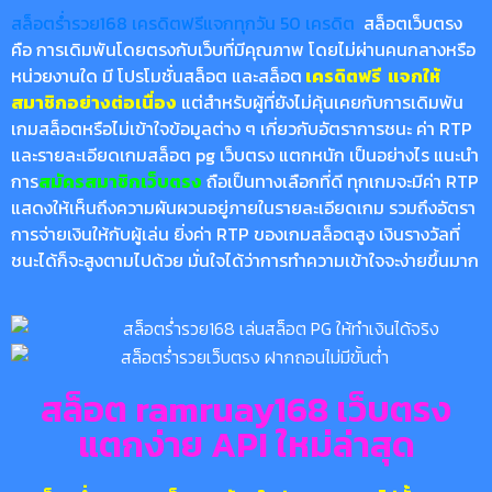
สล็อตรํ่ารวย168 เครดิตฟรีแจกทุกวัน 50 เครดิต
สล็อตเว็บตรง
คือ การเดิมพันโดยตรงกับเว็บที่มีคุณภาพ โดยไม่ผ่านคนกลางหรือ
หน่วยงานใด มี โปรโมชั่นสล็อต และสล็อต
เครดิตฟรี แจกให้
สมาชิกอย่างต่อเนื่อง
แต่สำหรับผู้ที่ยังไม่คุ้นเคยกับการเดิมพัน
เกมสล็อตหรือไม่เข้าใจข้อมูลต่าง ๆ เกี่ยวกับอัตราการชนะ ค่า RTP
และรายละเอียดเกมสล็อต pg เว็บตรง แตกหนัก เป็นอย่างไร แนะนำ
การ
สมัครสมาชิกเว็บตรง
ถือเป็นทางเลือกที่ดี ทุกเกมจะมีค่า RTP
แสดงให้เห็นถึงความผันผวนอยู่ภายในรายละเอียดเกม รวมถึงอัตรา
การจ่ายเงินให้กับผู้เล่น ยิ่งค่า RTP ของเกมสล็อตสูง เงินรางวัลที่
ชนะได้ก็จะสูงตามไปด้วย มั่นใจได้ว่าการทำความเข้าใจจะง่ายขึ้นมาก
สล็อต ramruay168 เว็บตรง
แตกง่าย API ใหม่ล่าสุด