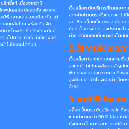
สิทธิ์แท้ เนื่องจากว่ามี
เว็บสล็อต กับบริการที่โดนใจ 
นักพนันสนใจ ปลอดภัย อยากจะ
จากค่ายโดยตรงทั้งหมด แต่ไม่มีเง
จะมีพื้นฐานเล่นแบบเดียวกัน แต่
สมาชิก สล็อตเว็บตรง สนใจเกมแ
มสนุกลื่นไหล พร้อมกับเงิน
ทันที เว็บตรงจากต่างประเทศ ไม่
ะมีการโกงเกิดขึ้น ยิ่งนักพนันทำ
ต่าง เจอกับเกมที่เหมาะสมได้นั่น
กตามไปด้วย เท่ากับว่ามีแต่ผลดี
ใจนำไปใช้งานได้ทันที
2. ใช้การสังเกต
เว็บสล็อต ในทุกเกมจากค่ายชั้น
จะแนะนำว่าให้ลองสังเกตสัญลักษณ์
พิเศษออกมาบ่อย ๆ หมายถึงรอบที่
สูงขึ้น เวลาเข้าไปจะคุ้มค่า เว็
จำกัด
3. การใช้โปรแกร
สล็อตเว็บตรง กับบริการ AI ที่จ
แม่นยำมากกว่า 90 % ใช้งานได้ง่า
ทั้งหมด เป็นการรวบรวมสถิติมา แ