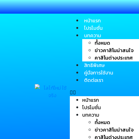
หน้าแรก
โปรโมชั่น
บทความ
ทั้งหมด
ข่าวคาสิโนน่าสนใจ
คาสิโนต่างประเทศ
สิทธิพิเศษ
คู่มือการใช้งาน
ติดต่อเรา
หน้าแรก
โปรโมชั่น
บทความ
ทั้งหมด
ข่าวคาสิโนน่าสนใจ
คาสิโนต่างประเทศ