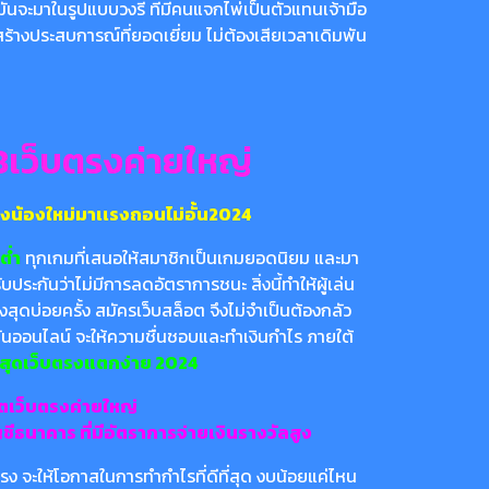
นมันจะมาในรูปแบบวงรี ที่มีคนแจกไพ่เป็นตัวแทนเจ้ามือ
สร้างประสบการณ์ที่ยอดเยี่ยม ไม่ต้องเสียเวลาเดิมพัน
เว็บตรงค่ายใหญ่
งน้องใหม่มาเเรงถอนไม่อั้น2024
ต่ำ
ทุกเกมที่เสนอให้สมาชิกเป็นเกมยอดนิยม และมา
ับประกันว่าไม่มีการลดอัตราการชนะ สิ่งนี้ทำให้ผู้เล่น
สุดบ่อยครั้ง สมัครเว็บสล็อต จึงไม่จำเป็นต้องกลัว
นันออนไลน์ จะให้ความชื่นชอบและทำเงินกำไร ภายใต้
่าสุดเว็บตรงแตกง่าย 2024
อตเว็บตรงค่ายใหญ่
ชีธนาคาร ที่มีอัตราการจ่ายเงินรางวัลสูง
ตรง จะให้โอกาสในการทำกำไรที่ดีที่สุด งบน้อยแค่ไหน