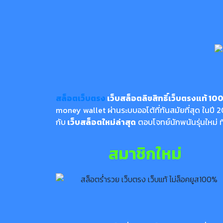
สล็อตเว็บตรง
เว็บสล็อตลิขสิทธิ์เว็บตรงแท้ 10
money wallet ผ่านระบบออโต้ที่ทันสมัยที่สุด ในปี 20
กับ
เว็บสล็อตใหม่ล่าสุด
ตอบโจทย์นักพนันรุ่นใหม่ ท
สมาชิกใหม่