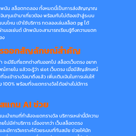
เกมพนัน สล็อตทดลอง ทั้งหมดนี้เป็นการส่งสัญญาณ
ินทุนเข้ามาเกี่ยวข้อง พร้อมกับไม่ต้องเข้าสู่ระบบ
บบไหน เข้าใช้บริการ ทดลองเล่นสล็อต pg ได้
ผ่านเอเย่นต์ นักพนันจะสามารถเรียนรู้ถึงความแตก
เอง
การออกสัญลักษณ์สำคัญ
นำ จะมีธีมที่แตกต่างกันออกไป สล็อตเว็บตรง อยาก
ภายใน แล้วจะรู้ว่า slot เว็บตรง เมื่อมีสัญลักษณ์
จะเข้ารางวัลมาถึงแล้ว เพิ่มเติมเงินในการเล่นให้
บตรง 100% พร้อมที่จะแตกรางวัลได้อย่างไม่มีการ
มสแกน AI ช่วย
ะแนะนำเกมที่กำลังจะแตกรางวัล บริการเหล่านี้มีความ
ยไม่มีค่าบริการ เนื่องจากว่า เว็บสล็อตตรง
ละมีการวิเคราะห์ด้วยระบบที่ทันสมัย ช่วยให้นัก