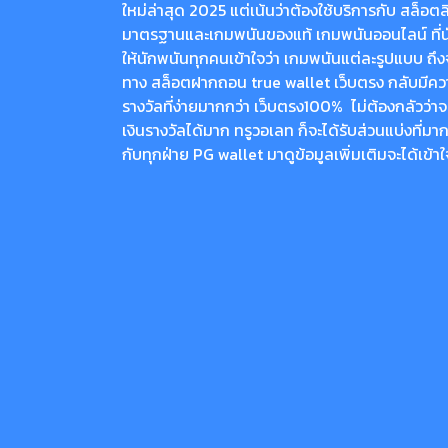
ใหม่ล่าสุด 2025 แต่เน้นว่าต้องใช้บริการกับ สล็อตลิข
มาตรฐานและเกมพนันของแท้ เกมพนันออนไลน์ ที่
ให้นักพนันทุกคนเข้าใจว่า เกมพนันแต่ละรูปแบบ ถึง
ทาง สล็อตฝากถอน true wallet เว็บตรง กลับมีควา
รางวัลที่ง่ายมากกว่า เว็บตรง100% ไม่ต้องกลัวว่าจ
เงินรางวัลได้มาก ทรูวอเลท ก็จะได้รับส่วนแบ่งที่มา
กับทุกฝ่าย PG wallet มาดูข้อมูลเพิ่มเติมจะได้เข้า