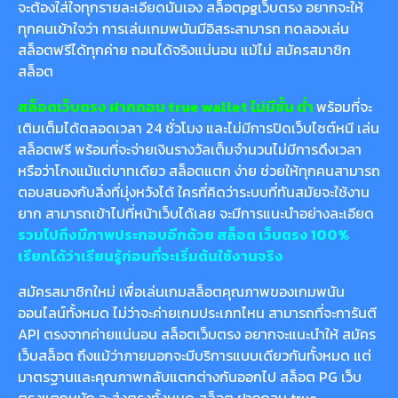
จะต้องใส่ใจทุกรายละเอียดนั่นเอง สล็อตpgเว็บตรง อยากจะให้
ทุกคนเข้าใจว่า การเล่นเกมพนันมีอิสระสามารถ ทดลองเล่น
สล็อตฟรีได้ทุกค่าย ถอนได้จริงแน่นอน แม้ไม่ สมัครสมาชิก
สล็อต
สล็อตเว็บตรง ฝากถอน true wallet ไม่มีขั้น ต่ํา
พร้อมที่จะ
เติมเต็มได้ตลอดเวลา 24 ชั่วโมง และไม่มีการปิดเว็บไซต์หนี เล่น
สล็อตฟรี พร้อมที่จะจ่ายเงินรางวัลเต็มจำนวนไม่มีการดึงเวลา
หรือว่าโกงแม้แต่บาทเดียว สล็อตแตก ง่าย ช่วยให้ทุกคนสามารถ
ตอบสนองกับสิ่งที่มุ่งหวังได้ ใครที่คิดว่าระบบที่ทันสมัยจะใช้งาน
โมง
ยาก สามารถเข้าไปที่หน้าเว็บได้เลย จะมีการแนะนำอย่างละเอียด
รวมไปถึงมีภาพประกอบอีกด้วย สล็อต เว็บตรง 100%
เรียกได้ว่าเรียนรู้ก่อนที่จะเริ่มต้นใช้งานจริง
สมัครสมาชิกใหม่ เพื่อเล่นเกมสล็อตคุณภาพของเกมพนัน
ออนไลน์ทั้งหมด ไม่ว่าจะค่ายเกมประเภทไหน สามารถที่จะการันตี
API ตรงจากค่ายแน่นอน สล็อตเว็บตรง อยากจะแนะนำให้ สมัคร
เว็บสล็อต ถึงแม้ว่าภายนอกจะมีบริการแบบเดียวกันทั้งหมด แต่
มาตรฐานและคุณภาพกลับแตกต่างกันออกไป สล็อต PG เว็บ
ตรงแตกหนัก จะส่งตรงทั้งหมด สล็อต ฝากถอน true