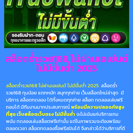
สล็อตรํ่ารวย168 ไม่ผ่านเอเย่นต์
ไม่มีขั้นต่ำ 2025
สล็อตรํ่ารวย168 ไม่ผ่านเอเย่นต์ ไม่มีขั้นต่ำ 2025
สล็อตรํ่า
รวย168 ทุนน้อย แตกหนัก สนุกทุกค่าย เว็บสล็อตใหม่ล่าสุด มี
บริการ สล็อตทดลอง ได้ทั้งหมดทุกค่าย สล็อต ทดลองเล่นฟรี
ถอนได้ มีทีมงานมากประสบการณ์
พร้อมมีความปลอดภัยสูง
ที่สุด เว็บสล็อตเว็บตรง ไม่มีขั้นต่ำ
จะไม่เน้นแค่บริการเกม
พนัน ทดลองเล่นสล็อตฟรีเท่านั้น แต่ในภาพรวมจะต้องพร้อม
ตลอดเวลา สล็อตทดลองซื้อฟรีสปินได้ จึงกล่าวได้ว่าบริการที่ดี