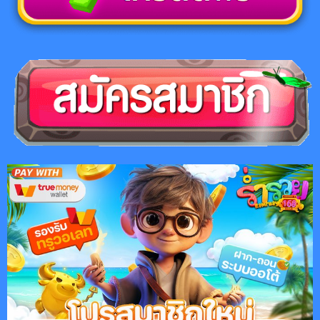
ay168
25