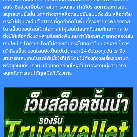
สนใจ ซึ่งช่วยเพิ่มโอกาสในการชนะและทำให้ประสบการณ์การเล่น
สนุกสนานยิ่งขึ้น แตกต่างจากสล็อตแมชชีนแบบดั้งเดิม สล็อตเว็บ
ตรงไม่ผ่านเอเย่นต์ 2024 ที่ถูกจำกัดในพื้นที่ทางกายภาพของคาสิ
โน สล็อตออนไลน์เปิดโอกาสให้ผู้เล่นได้สนุกกับเกมที่หลากหลาย
ซึ่งมีให้เลือกตั้งแต่หลายร้อยถึงพันเกม ทำให้เราสามารถทดลองเล่น
เกมใหม่ ๆ ได้ง่ายๆ โดยไม่ต้องเดินทางไปที่คาสิโน นอกจากนี้ การ
เข้าถึงสล็อตออนไลน์ยังเป็นไปได้ตลอด 24 ชั่วโมงทุกวัน เราจึง
สามารถเล่นเกมโปรดได้เมื่อไรก็ได้ โดยไม่ต้องกังวลเรื่องเวลาปิด
หรือฝูงชนที่รบกวน นี่คือข้อดีที่ช่วยให้ผู้ที่มีตารางงานยุ่งสามารถ
สนุกกับการเล่นได้ทุกเมื่อที่ต้องการ