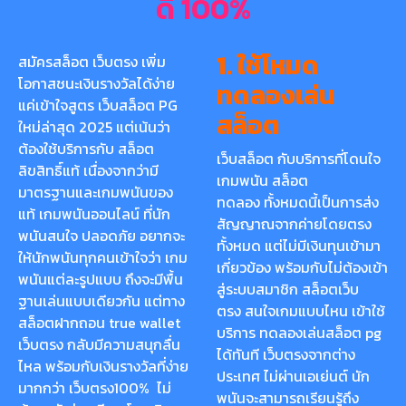
ดี 100%
1. ใช้โหมด
สมัครสล็อต เว็บตรง เพิ่ม
โอกาสชนะเงินรางวัลได้ง่าย
ทดลองเล่น
แค่เข้าใจสูตร เว็บสล็อต PG
สล็อต
ใหม่ล่าสุด 2025 แต่เน้นว่า
ต้องใช้บริการกับ สล็อต
เว็บสล็อต กับบริการที่โดนใจ
ลิขสิทธิ์แท้ เนื่องจากว่ามี
เกมพนัน สล็อต
มาตรฐานและเกมพนันของ
ทดลอง ทั้งหมดนี้เป็นการส่ง
แท้ เกมพนันออนไลน์ ที่นัก
สัญญาณจากค่ายโดยตรง
พนันสนใจ ปลอดภัย อยากจะ
ทั้งหมด แต่ไม่มีเงินทุนเข้ามา
ให้นักพนันทุกคนเข้าใจว่า เกม
เกี่ยวข้อง พร้อมกับไม่ต้องเข้า
พนันแต่ละรูปแบบ ถึงจะมีพื้น
สู่ระบบสมาชิก สล็อตเว็บ
ฐานเล่นแบบเดียวกัน แต่ทาง
ตรง สนใจเกมแบบไหน เข้าใช้
สล็อตฝากถอน true wallet
บริการ ทดลองเล่นสล็อต pg
เว็บตรง กลับมีความสนุกลื่น
ได้ทันที เว็บตรงจากต่าง
ไหล พร้อมกับเงินรางวัลที่ง่าย
ประเทศ ไม่ผ่านเอเย่นต์ นัก
มากกว่า เว็บตรง100% ไม่
พนันจะสามารถเรียนรู้ถึง