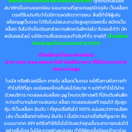
สล็อตเว็บตรงไม่มีผ่านเอเย่นต์ ไม่มีขั้นต่ำ
ทุกเกมที่เสนอให้
สมาชิกเป็นเกมยอดนิยม และมาแรงที่สุดแห่งยุคปัจจุบัน เว็บสล็อต
ตรงที่รับประกันว่าไม่มีการลดอัตราการชนะ สิ่งนี้ทำให้ผู้เล่น
สล็อตpgเว็บตรง ได้รับโบนัสและรางวัลสูงสุดบ่อยครั้ง สมัครเว็บ
สล็อต จึงไม่จำเป็นต้องกลัวความผิดหวังอีกต่อไป รับรองได้ว่า นัก
พนันออนไลน์ จะให้ความชื่นชอบและทำเงินกำไร ภายใต้
เว็บสล็อต
ใหม่ล่าสุดเว็บตรงแตกง่าย 2024
เว็บสล็อตเว็บตรงค่ายใหญ่
ฝาก-ถอน true wallet ไม่มี บัญชีธนาคาร ที่มีอัตราการจ่าย
เงินรางวัลสูง
โบนัส หรือฟีเจอร์อื่นๆ ภายใน สล็อตเว็บตรง จะให้โอกาสในการทำ
กำไรที่ดีที่สุด งบน้อยแค่ไหนก็เล่นได้สบาย ๆ แต่ทำกำไรได้ง่าย
ด้วยบริการ ทดลองเล่นสล็อต pg โหมดบริการฟรี ที่นักเดิมพันฝึก
ความชำนาญในการเล่นเกม สล็อต ทดลองเล่นฟรี ถอนได้ คุ้มสุด
คุ้ม ที่เว็บสล็อต อันดับ 1 ที่คุณเชื่อถือได้ 100% แน่นอนว่าการเลือก
เล่น เว็บสล็อตค่ายใหญ่ อันดับ 1 นั้นมีความน่าเชื่อถือที่สูงมาก ยิ่ง
ระบบมาจาก API แท้ยิ่งทำให้มั่นใจได้เลยว่าคุณนั้นจะสามารถเล่นได้
อย่างลื่นไหล ไม่มีสะดุดอย่างแน่นอน ทำให้ผู้คนนั้นนิยมเข้ามาร่วม