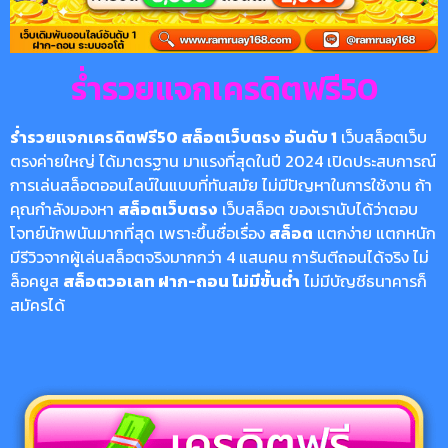
ร่ำรวยแจกเครดิตฟรี50
ร่ำรวยแจกเครดิตฟรี50 สล็อตเว็บตรง อันดับ 1
เว็บสล็อตเว็บ
ตรงค่ายใหญ่ ได้มาตรฐาน มาแรงที่สุดในปี 2024 เปิดประสบการณ์
การเล่นสล็อตออนไลน์ในแบบที่ทันสมัย ไม่มีปัญหาในการใช้งาน ถ้า
คุณกำลังมองหา
สล็อตเว็บตรง
เว็บสล็อต ของเรานับได้ว่าตอบ
โจทย์นักพนันมากที่สุด เพราะขึ้นชื่อเรื่อง
สล็อต
แตกง่าย แตกหนัก
มีรีวิวจากผู้เล่นสล็อตจริงมากกว่า 4 แสนคน การันตีถอนได้จริง ไม่
ล็อคยูส
สล็อตวอเลท ฝาก-ถอน ไม่มีขั้นต่ำ
ไม่มีบัญชีธนาคารก็
สมัครได้